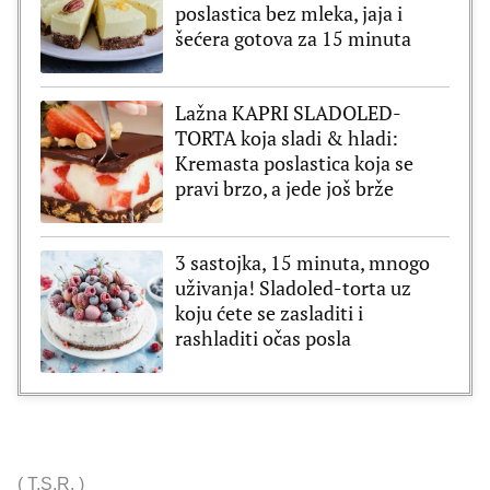
poslastica bez mleka, jaja i
šećera gotova za 15 minuta
Lažna KAPRI SLADOLED-
TORTA koja sladi & hladi:
Kremasta poslastica koja se
pravi brzo, a jede još brže
3 sastojka, 15 minuta, mnogo
uživanja! Sladoled-torta uz
koju ćete se zasladiti i
rashladiti očas posla
(
T.S.R.
)