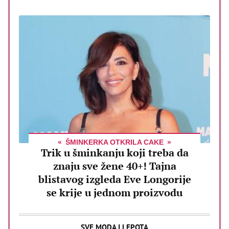
ŠMINKERKA OTKRILA CAKE
Trik u šminkanju koji treba da
znaju sve žene 40+! Tajna
blistavog izgleda Eve Longorije
se krije u jednom proizvodu
SVE MODA I LEPOTA