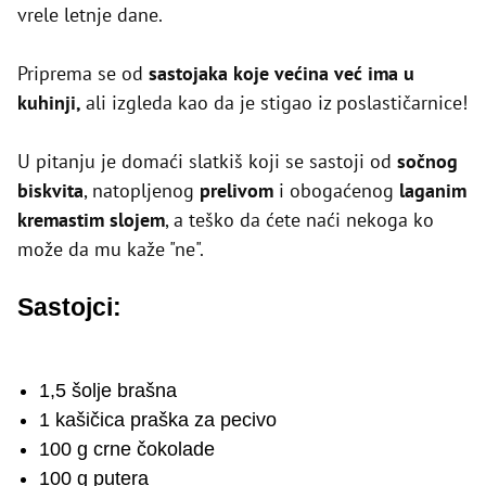
vrele letnje dane.
Priprema se od
sastojaka koje većina već ima u
kuhinji,
ali izgleda kao da je stigao iz poslastičarnice!
U pitanju je domaći slatkiš koji se sastoji od
sočnog
biskvita
, natopljenog
prelivom
i obogaćenog
laganim
kremastim slojem
, a teško da ćete naći nekoga ko
može da mu kaže "ne".
Sastojci:
1,5 šolje brašna
1 kašičica praška za pecivo
100 g crne čokolade
100 g putera