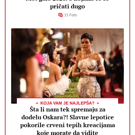
pričati dugo
15 Foto
KOJA VAM JE NAJLEPŠA?
Šta li nam tek spremaju za
dodelu Oskara?! Slavne lepotice
pokorile crveni tepih kreacijama
koje morate da vidite