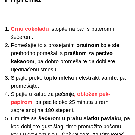
Crnu čokoladu
istopite na pari s puterom i
šećerom.
Pomešajte to s prosejanim
brašnom
koje ste
prethodno pomešali s
praškom za pecivo i
kakaoom
, pa dobro promešajte da dobijete
ujednačenu smesu.
Sipajte preko
toplo mleko i ekstrakt vanile,
pa
promešajte.
Sipajte u kalup za pečenje
, obložen pek-
papirom
, pa pecite oko 25 minuta u rerni
zagrejanoj na 180 stepeni.
Umutite sa
šećerom u prahu slatku pavlaku
, pa
kad dobijete gust šlag, time premažite pečenu
koru u devljem sloju. Čačkalicom izbušite kolač.