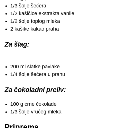
1/3 šolje šećera
1/2 kašičice ekstrakta vanile
1/2 šolje toplog mleka
2 kašike kakao praha
Za šlag:
200 ml slatke pavlake
1/4 šolje šećera u prahu
Za čokoladni preliv:
100 g crne čokolade
1/3 šolje vrućeg mleka
Priprema