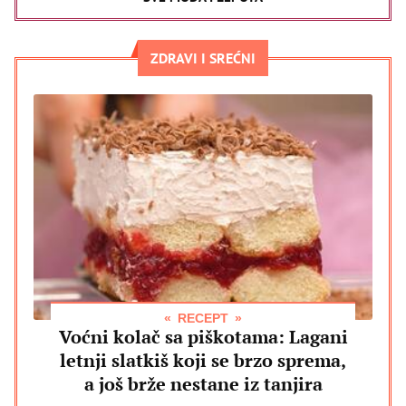
ZDRAVI I SREĆNI
RECEPT
Voćni kolač sa piškotama: Lagani
letnji slatkiš koji se brzo sprema,
a još brže nestane iz tanjira