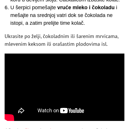
U šerpici pomešajte
vruće mleko i čokoladu
i
mešajte na srednjoj vatri dok se čokolada ne
istopi, a zatim prelijte time kolač.
Ukrasite po želji, čokoladnim ili šarenim mrvicama,
mlevenim keksom ili orašastim plodovima isl.