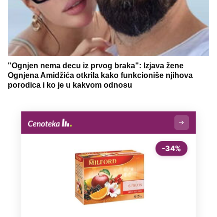
"Ognjen nema decu iz prvog braka": Izjava žene
Ognjena Amidžića otkrila kako funkcioniše njihova
porodica i ko je u kakvom odnosu