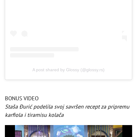
A post shared by Glossy (@glossy.rs)
BONUS VIDEO
Staša Đurić podelila svoj savršen recept za pripremu
karfiola i tiramisu kolača