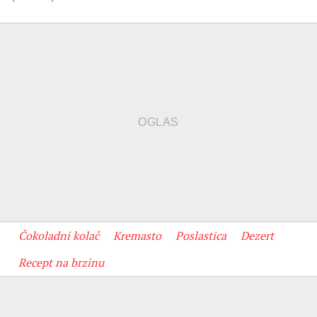
Čokoladni kolač
Kremasto
Poslastica
Dezert
Recept na brzinu