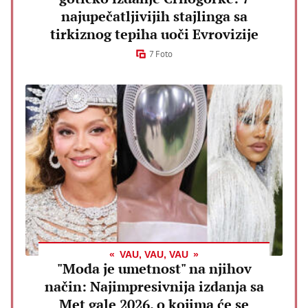
najupečatljivijih stajlinga sa
tirkiznog tepiha uoči Evrovizije
7 Foto
VAU, VAU, VAU
"Moda je umetnost" na njihov
način: Najimpresivnija izdanja sa
Met gale 2026. o kojima će se