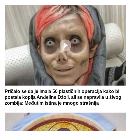
Pričalo se da je imala 50 plastičnih operacija kako bi
postala kopija Anđeline Džoli, ali se napravila u živog
zombija: Međutim istina je mnogo strašnija