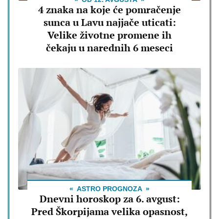
4 znaka na koje će pomračenje
sunca u Lavu najjače uticati:
Velike životne promene ih
čekaju u narednih 6 meseci
ASTRO PROGNOZA
Dnevni horoskop za 6. avgust:
Pred Škorpijama velika opasnost,