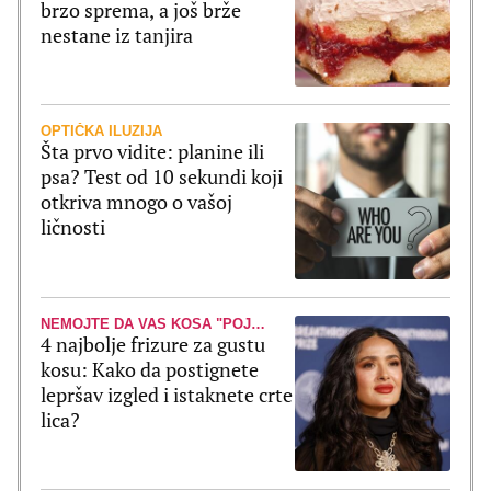
brzo sprema, a još brže
nestane iz tanjira
OPTIČKA ILUZIJA
Šta prvo vidite: planine ili
psa? Test od 10 sekundi koji
otkriva mnogo o vašoj
ličnosti
NEMOJTE DA VAS KOSA "POJEDE"
4 najbolje frizure za gustu
kosu: Kako da postignete
lepršav izgled i istaknete crte
lica?