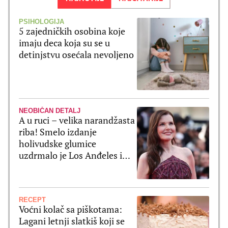
PSIHOLOGIJA
5 zajedničkih osobina koje
imaju deca koja su se u
detinjstvu osećala nevoljeno
NEOBIČAN DETALJ
A u ruci – velika narandžasta
riba! Smelo izdanje
holivudske glumice
uzdrmalo je Los Anđeles i
pomerilo granice mode
RECEPT
Voćni kolač sa piškotama:
Lagani letnji slatkiš koji se