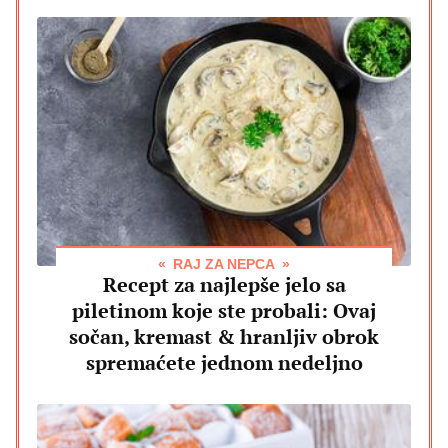
RAJ ZA NEPCA
Recept za najlepše jelo sa
piletinom koje ste probali: Ovaj
sočan, kremast & hranljiv obrok
spremaćete jednom nedeljno