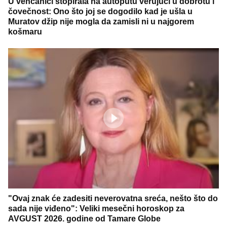
U venčanici stopirala na autoputu verujući u dobrotu i
čovečnost: Ono što joj se dogodilo kad je ušla u
Muratov džip nije mogla da zamisli ni u najgorem
košmaru
"Ovaj znak će zadesiti neverovatna sreća, nešto što do
sada nije viđeno": Veliki mesečni horoskop za
AVGUST 2026. godine od Tamare Globe