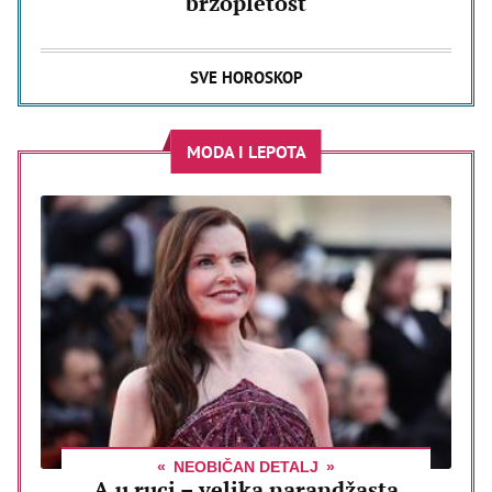
brzopletost
SVE HOROSKOP
MODA I LEPOTA
NEOBIČAN DETALJ
A u ruci – velika narandžasta