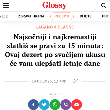
VLJE
ZDRAVA HRANA
RECEPTI
DIJETE
PUT
LAGANO & SLASNO
Najsočniji i najkremastiji
slatkiš se pravi za 15 minuta:
Ovaj dezert po svačijem ukusu
će vam ulepšati letnje dane
14.06.2026. 12:40h
0
PODELI: