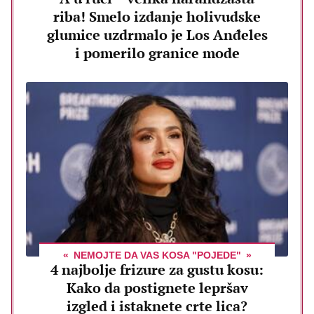
riba! Smelo izdanje holivudske
glumice uzdrmalo je Los Anđeles
i pomerilo granice mode
NEMOJTE DA VAS KOSA "POJEDE"
4 najbolje frizure za gustu kosu:
Kako da postignete lepršav
izgled i istaknete crte lica?