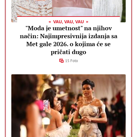
VAU, VAU, VAU
"Moda je umetnost" na njihov
način: Najimpresivnija izdanja sa
Met gale 2026. o kojima će se
pričati dugo
15 Foto