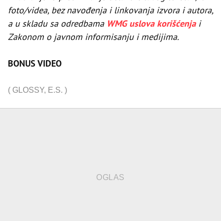
foto/videa, bez navođenja i linkovanja izvora i autora,
a u skladu sa odredbama
WMG uslova korišćenja
i
Zakonom o javnom informisanju i medijima.
BONUS VIDEO
(
GLOSSY
,
E.S.
)