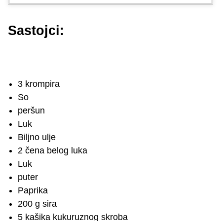
Sastojci:
3 krompira
So
peršun
Luk
Biljno ulje
2 čena belog luka
Luk
puter
Paprika
200 g sira
5 kašika kukuruznog skroba