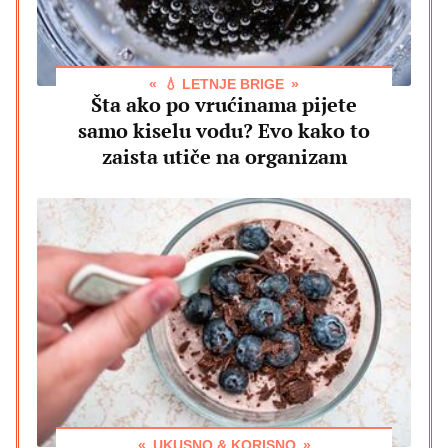
💧 LETNJE BRIGE
Šta ako po vrućinama pijete
samo kiselu vodu? Evo kako to
zaista utiče na organizam
UKUSNO & KORISNO