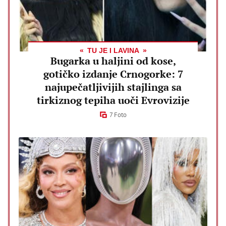
TU JE I LAVINA
Bugarka u haljini od kose,
gotičko izdanje Crnogorke: 7
najupečatljivijih stajlinga sa
tirkiznog tepiha uoči Evrovizije
7 Foto