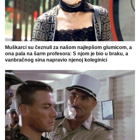
Muškarci su čeznuli za našom najlepšom glumicom, a
ona pala na šarm profesora: S njom je bio u braku, a
vanbračnog sina napravio njenoj koleginici