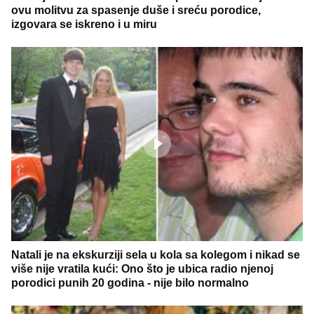
ovu molitvu za spasenje duše i sreću porodice,
izgovara se iskreno i u miru
Natali je na ekskurziji sela u kola sa kolegom i nikad se
više nije vratila kući: Ono što je ubica radio njenoj
porodici punih 20 godina - nije bilo normalno