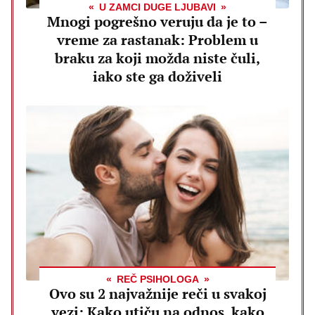
U ZAMCI DUGE LJUBAVI
Mnogi pogrešno veruju da je to –
vreme za rastanak: Problem u
braku za koji možda niste čuli,
iako ste ga doživeli
REČ PSIHOLOGA
Ovo su 2 najvažnije reči u svakoj
vezi: Kako utiču na odnos, kako