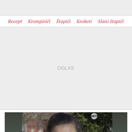
Recept
Krompirići
Štapići
Kroketi
Slani štapići