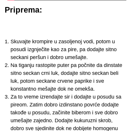
Priprema:
Skuvajte krompire u zasoljenoj vodi, potom u
posudi izgnječite kao za pire, pa dodajte sitno
seckani peršun i dobro umešajte.
Na tiganju rastopite puter pa počnite da dinstate
sitno seckan crni luk, dodajte sitno seckan beli
luk, potom seckane crvene paprike i sve
konstantno mešajte dok ne omekša.
Za to vreme izrendajte sir i dodajte u posudu sa
pireom. Zatim dobro izdinstano povrće dodajte
takođe u posudu, začinite biberom i sve dobro
umešajte zajedno. Dodajte kukuruzni skrob,
dobro sve sjedinite dok ne dobijete homogenu