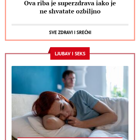
Ova riba je superzdrava iako je
ne shvatate ozbiljno
SVE ZDRAVI I SREĆNI
LJUBAV I SEKS