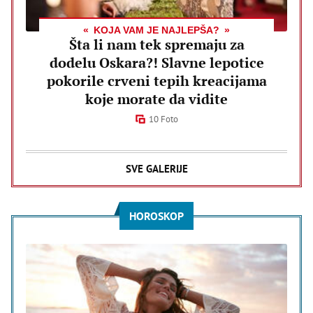
KOJA VAM JE NAJLEPŠA?
Šta li nam tek spremaju za
dodelu Oskara?! Slavne lepotice
pokorile crveni tepih kreacijama
koje morate da vidite
10 Foto
SVE GALERIJE
HOROSKOP