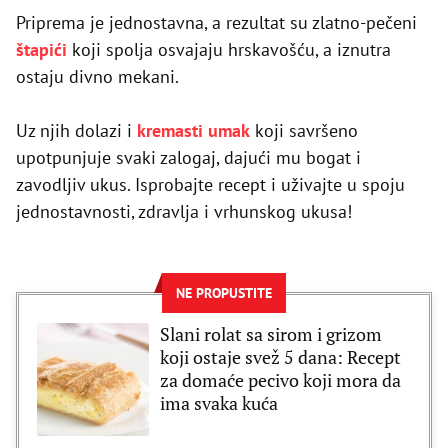
Priprema je jednostavna, a rezultat su zlatno-pečeni
štapići
koji spolja osvajaju hrskavošću, a iznutra
ostaju divno mekani.
Uz njih dolazi i
kremasti umak
koji savršeno
upotpunjuje svaki zalogaj, dajući mu bogat i
zavodljiv ukus. Isprobajte recept i uživajte u spoju
jednostavnosti, zdravlja i vrhunskog ukusa!
NE PROPUSTITE
Slani rolat sa sirom i grizom
koji ostaje svež 5 dana: Recept
za domaće pecivo koji mora da
ima svaka kuća