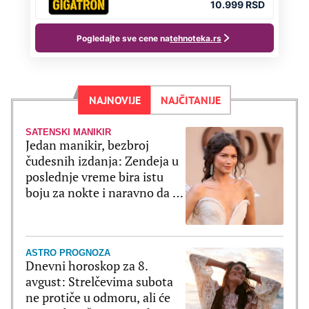
NAJNOVIJE
NAJČITANIJE
SATENSKI MANIKIR
Jedan manikir, bezbroj
čudesnih izdanja: Zendeja u
poslednje vreme bira istu
boju za nokte i naravno da je
ultratrendi
ASTRO PROGNOZA
Dnevni horoskop za 8.
avgust: Strelčevima subota
ne protiče u odmoru, ali će