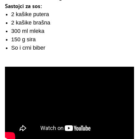
Sastojci za sos:
2 kašike putera
2 kašike brašna
300 ml mleka
150 g sira
So i crni biber