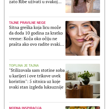
zato Ribe uživati u svakoj
sekundi
TAJNE PRAVILNE NEGE
Sitna greška koja licu može
da doda 10 godina za kratko
vreme: Koža oko očiju ne
prašta ako ovo radite svaki
dan
TOPLINA JE TAJNA
"Stilizovala sam stotine soba
u karijeri i ove trikove uvek
koristim": 5 sitnica uz koje
svaki stan izgleda luksuznije
MODNA INSPIRACIJA