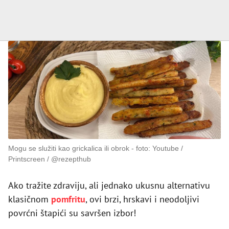
Mogu se služiti kao grickalica ili obrok
foto: Youtube /
Printscreen / @rezepthub
Ako tražite zdraviju, ali jednako ukusnu alternativu
klasičnom
pomfritu
, ovi brzi, hrskavi i neodoljivi
povrćni štapići su savršen izbor!