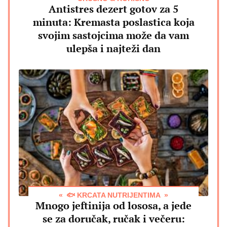
Antistres dezert gotov za 5
minuta: Kremasta poslastica koja
svojim sastojcima može da vam
ulepša i najteži dan
🐟 KRCATA NUTRIJENTIMA
Mnogo jeftinija od lososa, a jede
se za doručak, ručak i večeru: