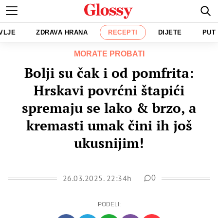
VLJE
ZDRAVA HRANA
RECEPTI
DIJETE
PUT
MORATE PROBATI
Bolji su čak i od pomfrita:
Hrskavi povrćni štapići
spremaju se lako & brzo, a
kremasti umak čini ih još
ukusnijim!
26.03.2025. 22:34h
0
PODELI: