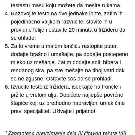
testastu masu koju možete da mesite rukama.
Razdvojite testo na dve jednake lopte, zatim ih
pojedinacno valjkom razvucite, stavite ih u
providne folije i ostavite 20 minuta u frižideru da
se ohlade.
Za to vreme u malom lončiću rastopite puter,
dodajte brašno i umešajte, pa dodajte postepeno
mleko uz mešanje. Zatim dodajte soli, bibera i
rendanog sira, pa sve mešajte na tihoj vatri dok
se ne zgusne. Ostavite sos da se prohladi.
Izvucite testo iz frižidera, iseckajte na froncle i
pržite u vrelom ulju. Dobićete najlepše povrćne
štapiće koji uz prethodno napravljeni umak čine
pravi specijalitet. Uživajte i prijatno!
* Zabranjeno preuzimanje dela ili čitavog teksta i/ili