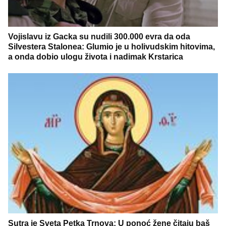
Vojislavu iz Gacka su nudili 300.000 evra da oda
Silvestera Stalonea: Glumio je u holivudskim hitovima,
a onda dobio ulogu života i nadimak Krstarica
Sutra je Sveta Petka Trnova: U ponoć žene čitaju baš