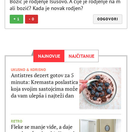
Bozic je rodjenje Isusovo. A čije je rodjenje na m
ali bozić? Kada je novak rodjen?
+
1
-
0
ODGOVORI
NAJNOVIJE
NAJČITANIJE
UKUSNO & KORISNO
Antistres dezert gotov za 5
minuta: Kremasta poslastica
koja svojim sastojcima može
da vam ulepša i najteži dan
RETRO
Fleke se manje vide, a daje