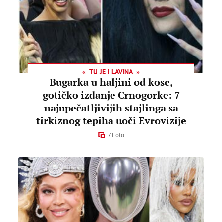
TU JE I LAVINA
Bugarka u haljini od kose,
gotičko izdanje Crnogorke: 7
najupečatljivijih stajlinga sa
tirkiznog tepiha uoči Evrovizije
7 Foto