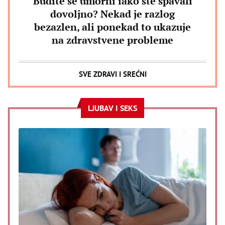
Budite se umorni iako ste spavali
dovoljno? Nekad je razlog
bezazlen, ali ponekad to ukazuje
na zdravstvene probleme
SVE ZDRAVI I SREĆNI
LJUBAV I SEKS