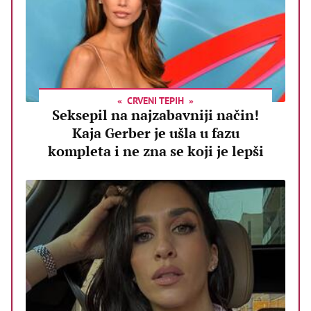
CRVENI TEPIH
Seksepil na najzabavniji način!
Kaja Gerber je ušla u fazu
kompleta i ne zna se koji je lepši