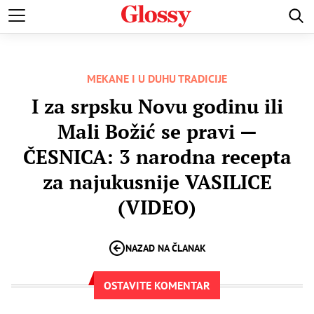
ZDRAVA HRANA
RECEPTI
DIJETE
PUT DO SREĆE
MEKANE I U DUHU TRADICIJE
I za srpsku Novu godinu ili
Mali Božić se pravi —
ČESNICA: 3 narodna recepta
za najukusnije VASILICE
(VIDEO)
NAZAD NA ČLANAK
OSTAVITE KOMENTAR