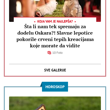
KOJA VAM JE NAJLEPŠA?
Šta li nam tek spremaju za
dodelu Oskara?! Slavne lepotice
pokorile crveni tepih kreacijama
koje morate da vidite
10 Foto
SVE GALERIJE
HOROSKOP