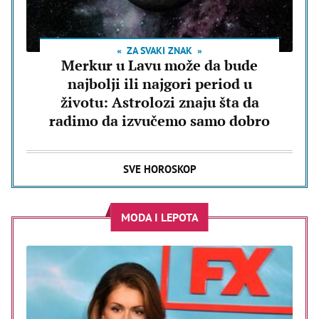
ZA SVAKI ZNAK
Merkur u Lavu može da bude
najbolji ili najgori period u
životu: Astrolozi znaju šta da
radimo da izvučemo samo dobro
SVE HOROSKOP
MODA I LEPOTA