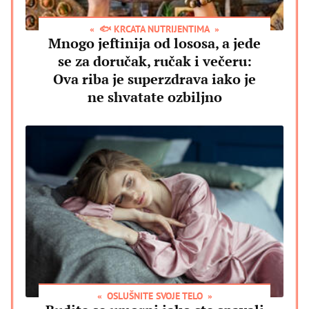
🐟 KRCATA NUTRIJENTIMA
Mnogo jeftinija od lososa, a jede
se za doručak, ručak i večeru:
Ova riba je superzdrava iako je
ne shvatate ozbiljno
OSLUŠNITE SVOJE TELO