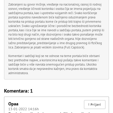
Zabranjeni su govor mržnje, vređanje na nacionalnoj, rasnoj ili rodnoj
osnovi, vređanje ličnosti korisnika i osoba čija se imena pojavljuju na
sadržajima portala, kao i upotreba vulgarnih reči. Svako korišćenje
portala suprotno navedenom biće kažnjeno oduzimanjem prava
korisnika na pristup portalu kome će pristup biti trajno ili privremeno
uskraćen. Svako ugrožavanje lične i porodične bezbednosti korisnika
portala, kao i lica čije se ime navodi u sadržaju portala, putem pretnji ili
na bilo koji drugi način, nije dozvoljeno i svako takvo ponašanje može
biti krivično gonjeno od strane nadležnih organa. Nije dozvoljeno
lažno predstavljanje, predstavljanje u ime drugog pravnog ili fizičkog
lica. Zabranjeno je pisati velikim slovima (Full Capslock).
Komentari i sadržaji koji se ne odnose na teme portala biće obrisani
bez prethodne najave, a korisnicima koji pošalju takve komentare i
sadržaje biće u više navrata onemogućen pristup portalu. Ukoliko
korisnik smatra da je nepravedno kažnjen, ima pravo da kontaktira
administratora.
Komentara: 1
Opaa
13-01-2022 14:16h