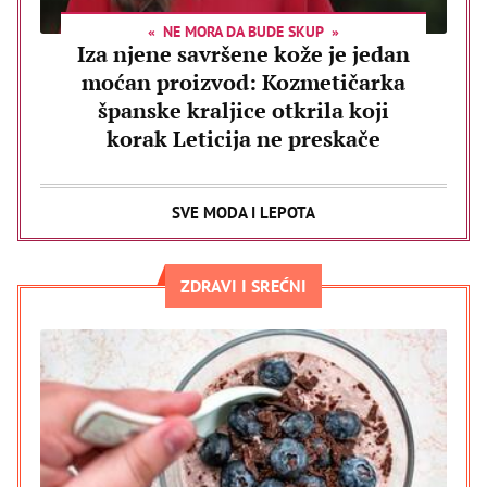
NE MORA DA BUDE SKUP
Iza njene savršene kože je jedan
moćan proizvod: Kozmetičarka
španske kraljice otkrila koji
korak Leticija ne preskače
SVE MODA I LEPOTA
ZDRAVI I SREĆNI