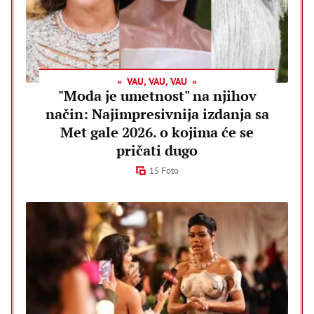
VAU, VAU, VAU
"Moda je umetnost" na njihov
način: Najimpresivnija izdanja sa
Met gale 2026. o kojima će se
pričati dugo
15 Foto