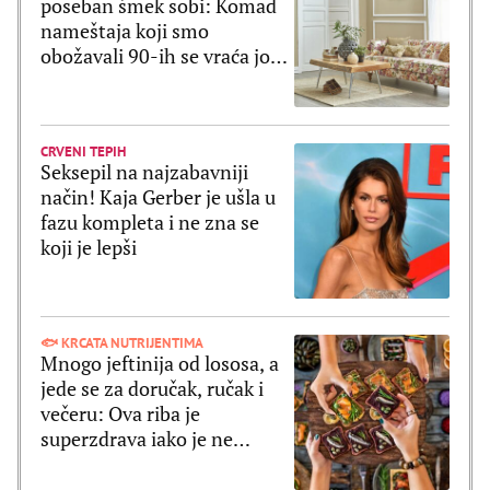
poseban šmek sobi: Komad
nameštaja koji smo
obožavali 90-ih se vraća još
lepši!
CRVENI TEPIH
Seksepil na najzabavniji
način! Kaja Gerber je ušla u
fazu kompleta i ne zna se
koji je lepši
🐟 KRCATA NUTRIJENTIMA
Mnogo jeftinija od lososa, a
jede se za doručak, ručak i
večeru: Ova riba je
superzdrava iako je ne
shvatate ozbiljno