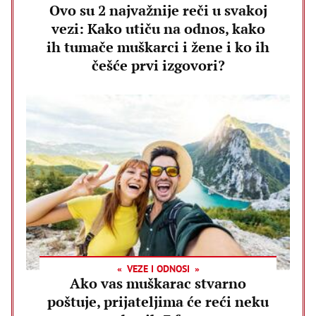
Ovo su 2 najvažnije reči u svakoj
vezi: Kako utiču na odnos, kako
ih tumače muškarci i žene i ko ih
češće prvi izgovori?
VEZE I ODNOSI
Ako vas muškarac stvarno
poštuje, prijateljima će reći neku