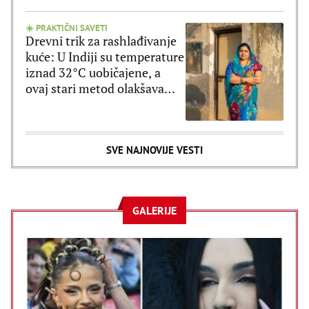
☀️ PRAKTIČNI SAVETI
Drevni trik za rashlađivanje
kuće: U Indiji su temperature
iznad 32°C uobičajene, a
ovaj stari metod olakšava
vrele dane
SVE NAJNOVIJE VESTI
GALERIJE