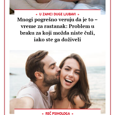
U ZAMCI DUGE LJUBAVI
Mnogi pogrešno veruju da je to –
vreme za rastanak: Problem u
braku za koji možda niste čuli,
iako ste ga doživeli
REČ PSIHOLOGA