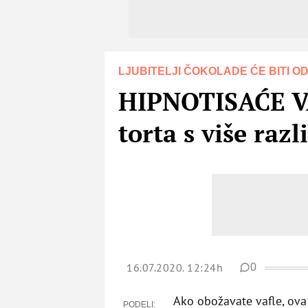
LJUBITELJI ČOKOLADE ĆE BITI O
HIPNOTISAĆE V
torta s više raz
16.07.2020. 12:24h
0
Ako obožavate vafle, ova 
PODELI: