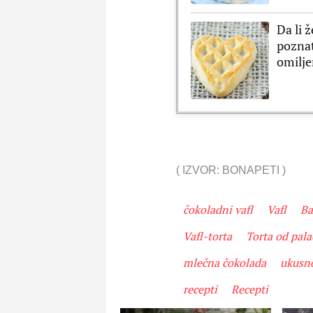
Da li 
poznat
omilje
(
IZVOR: BONAPETI
)
čokoladni vafl
Vafl
Ba
Vafl-torta
Torta od pala
mlečna čokolada
ukusn
recepti
Recepti