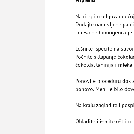
Priprema
Na ringli u odgovarajućo
Dodajte namrvljene parči
smesa ne homogenizuje.
Lešnike ispecite na suvom
Počnite sklapanje čokol
čokolda, tahinija i mleka 
Ponovite proceduru dok se
ponovo. Meni je bilo dovo
Na kraju zagladite i posp
Ohladite i isecite oštrim