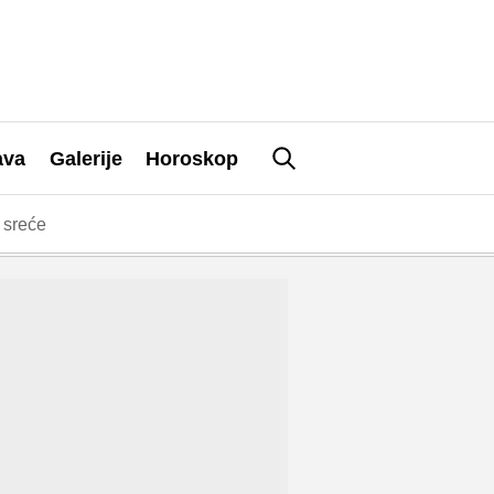
ava
Galerije
Horoskop
 sreće