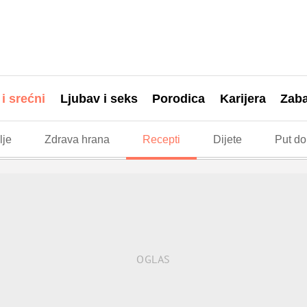
 i srećni
Ljubav i seks
Porodica
Karijera
Zab
lje
Zdrava hrana
Recepti
Dijete
Put do