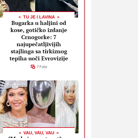
TU JE I LAVINA
Bugarka u haljini od
kose, gotičko izdanje
Crnogorke: 7
najupečatljivijih
stajlinga sa tirkiznog
tepiha uoči Evrovizije
7 Foto
VAU, VAU, VAU