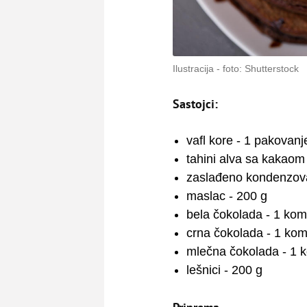
Ilustracija
foto: Shutterstock
Sastojci:
vafl kore - 1 pakovanje
tahini alva sa kakaom
zaslađeno kondenzov
maslac - 200 g
bela čokolada - 1 ko
crna čokolada - 1 ko
mlečna čokolada - 1 
lešnici - 200 g