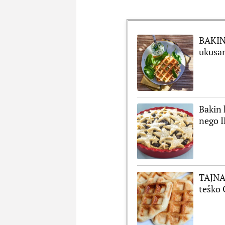
BAKIN
ukusan
Bakin 
nego 
TAJNA 
teško