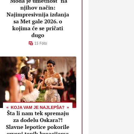
"Moda je umetnost" na
njihov način:
Najimpresivnija izdanja
sa Met gale 2026. o
kojima će se pričati
dugo
15 Foto
KOJA VAM JE NAJLEPŠA?
Šta li nam tek spremaju
za dodelu Oskara?!
Slavne lepotice pokorile
crveni tepih kreacijama