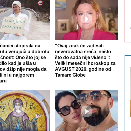
čanici stopirala na
"Ovaj znak će zadesiti
utu verujući u dobrotu
neverovatna sreća, nešto
ečnost: Ono što joj se
što do sada nije viđeno":
ilo kad je ušla u
Veliki mesečni horoskop za
ov džip nije mogla da
AVGUST 2026. godine od
li ni u najgorem
Tamare Globe
aru