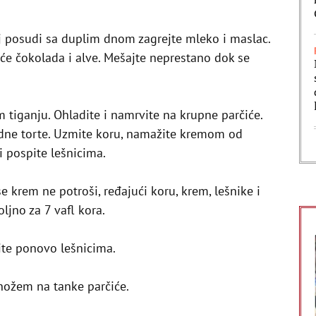
j posudi sa duplim dnom zagrejte mleko i maslac.
će čokolada i alve. Mešajte neprestano dok se
 tiganju. Ohladite i namrvite na krupne parčiće.
adne torte. Uzmite koru, namažite kremom od
i pospite lešnicima.
 krem ne potroši, ređajući koru, krem, lešnike i
ljno za 7 vafl kora.
ite ponovo lešnicima.
 nožem na tanke parčiće.