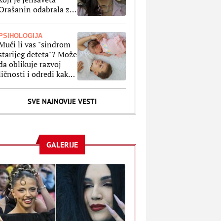
Orašanin odabrala za
letnji odmor je
klasika na delu
PSIHOLOGIJA
Muči li vas "sindrom
starijeg deteta"? Može
da oblikuje razvoj
ličnosti i odredi kako
ćete se ponašati kao
odrasli
SVE NAJNOVIJE VESTI
GALERIJE