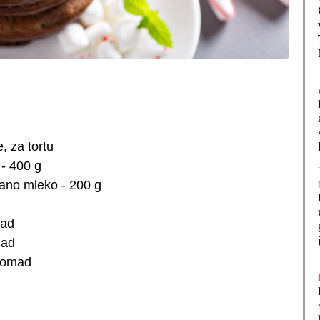
, za tortu
 - 400 g
ano mleko - 200 g
mad
mad
komad