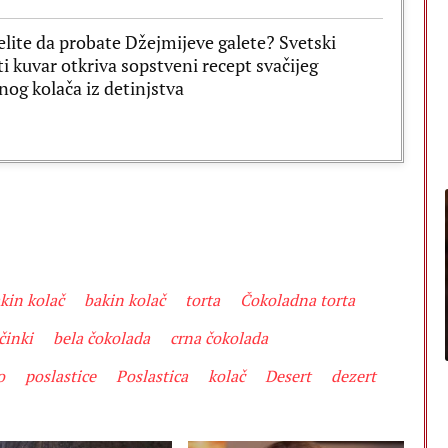
želite da probate Džejmijeve galete? Svetski
i kuvar otkriva sopstveni recept svačijeg
nog kolača iz detinjstva
kin kolač
bakin kolač
torta
Čokoladna torta
činki
bela čokolada
crna čokolada
o
poslastice
Poslastica
kolač
Desert
dezert