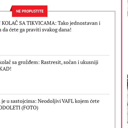
NE PROPUSTITE
 KOLAČ SA TIKVICAMA: Tako jednostavan i
 da ćete ga praviti svakog dana!
kolač sa grožđem: Rastresit, sočan i ukusniji
IKAD!
je u sastojcima: Neodoljivi VAFL kojem ćete
 ODOLETI (FOTO)