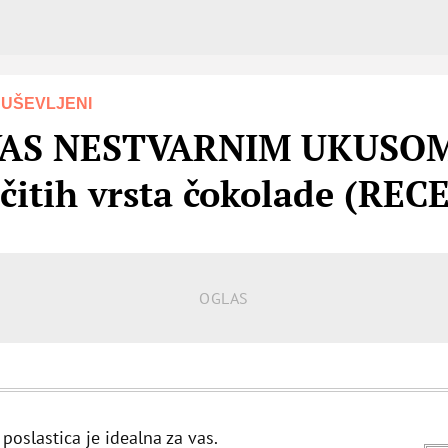
DUŠEVLJENI
AS NESTVARNIM UKUSOM: 
ličitih vrsta čokolade (REC
poslastica je idealna za vas.