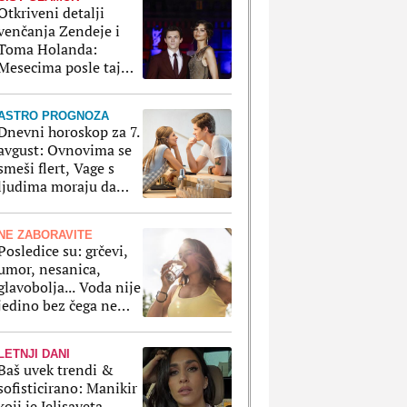
Otkriveni detalji
venčanja Zendeje i
Toma Holanda:
Mesecima posle tajne
ceremonije su
organizovali
ASTRO PROGNOZA
bajkovito slavlje
Dnevni horoskop za 7.
avgust: Ovnovima se
smeši flert, Vage s
ljudima moraju da
paze na svaki korak
NE ZABORAVITE
Posledice su: grčevi,
umor, nesanica,
glavobolja... Voda nije
jedino bez čega ne
smemo da ostanemo
po velikim vrućinama
LETNJI DANI
Baš uvek trendi &
sofisticirano: Manikir
koji je Jelisaveta