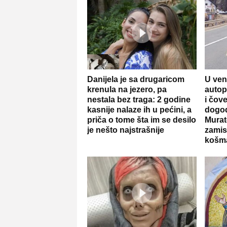
Danijela je sa drugaricom
U ven
krenula na jezero, pa
autop
nestala bez traga: 2 godine
i čov
kasnije nalaze ih u pećini, a
dogod
priča o tome šta im se desilo
Murat
je nešto najstrašnije
zamis
košm