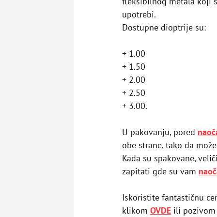
fleksibilnog metala koji 
upotrebi.
Dostupne dioptrije su:
+ 1.00
+ 1.50
+ 2.00
+ 2.50
+ 3.00.
U pakovanju, pored
naoč
obe strane, tako da može 
Kada su spakovane, veliči
zapitati gde su vam
naoč
Iskoristite fantastičnu 
klikom
OVDE
ili pozivom