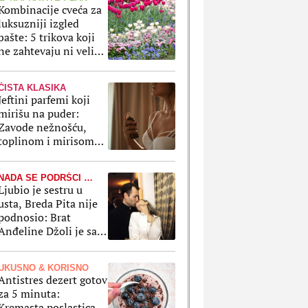
Kombinacije cveća za
luksuzniji izgled
bašte: 5 trikova koji
ne zahtevaju ni veliki
budžet ni mnogo
truda
ČISTA KLASIKA
Jeftini parfemi koji
mirišu na puder:
Zavode nežnošću,
toplinom i mirisom
negovane, suptilne
žene
NADA SE PODRŠCI PORODICE
Ljubio je sestru u
usta, Breda Pita nije
podnosio: Brat
Anđeline Džoli je sad
izneo ispovest koju je
Holivud dugo čekao
UKUSNO & KORISNO
Antistres dezert gotov
za 5 minuta:
Kremasta poslastica