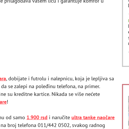
se prilagođava vašem licu i garantuje komfor u
ara
, dobijate i futrolu i nalepnicu, koja je lepljiva sa
da se zalepi na poleđinu telefona, na primer.
ne su kreditne kartice. Nikada se više nećete
are
!
cenu od samo
1.900 rsd
i naručite
ultra tanke naočare
 na broj telefona 011/442 0502, svakog radnog