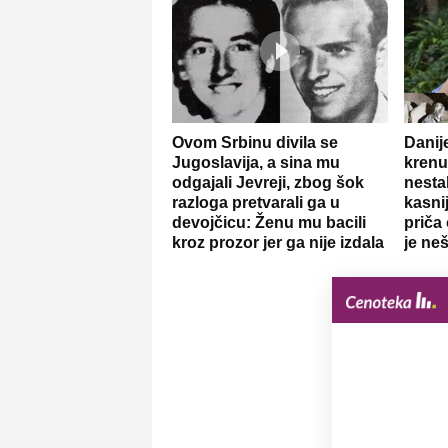
Ovom Srbinu divila se
Danij
Jugoslavija, a sina mu
krenu
odgajali Jevreji, zbog šok
nesta
razloga pretvarali ga u
kasnij
devojčicu: Ženu mu bacili
priča
kroz prozor jer ga nije izdala
je neš