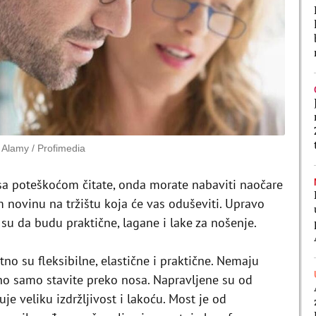
/ Alamy / Profimedia
 i sa poteškoćom čitate, onda morate nabaviti naočare
 novinu na tržištu koja će vas oduševiti. Upravo
su da budu praktične, lagane i lake za nošenje.
tno su fleksibilne, elastične i praktične. Nemaju
vno samo stavite preko nosa. Napravljene su od
je veliku izdržljivost i lakoću. Most je od