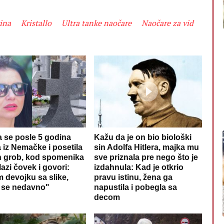
ina
Kristallo
Ultra tanke naočare
Naočare za vid
a se posle 5 godina
Kažu da je on bio biološki
a iz Nemačke i posetila
sin Adolfa Hitlera, majka mu
n grob, kod spomenika
sve priznala pre nego što je
ilazi čovek i govori:
izdahnula: Kad je otkrio
 devojku sa slike,
pravu istinu, žena ga
 se nedavno"
napustila i pobegla sa
decom