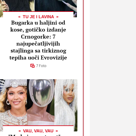
TU JE I LAVINA
Bugarka u haljini od
kose, gotičko izdanje
Crnogorke: 7
najupečatljivijih
stajlinga sa tirkiznog
tepiha uoči Evrovizije
7 Foto
VAU, VAU, VAU