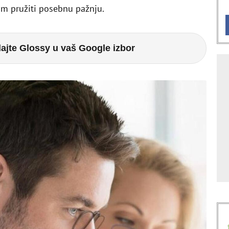
 im pružiti posebnu pažnju.
ajte Glossy u vaš Google izbor