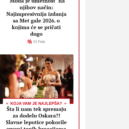
"Moda je umetnost" na
njihov način:
Najimpresivnija izdanja
sa Met gale 2026. o
kojima će se pričati
dugo
15 Foto
KOJA VAM JE NAJLEPŠA?
Šta li nam tek spremaju
za dodelu Oskara?!
Slavne lepotice pokorile
crveni tepih kreacijama