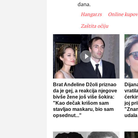
dana.
Hangar.rs
Online kupov
Zaštita očiju
Brat Anđeline Džoli priznao
Dijan
da je gej, a reakcija njegove
vratil
bivše žene još više šokira:
ćerki
"Kao dečak krišom sam
joj pr
stavljao maskaru, bio sam
"Znam
opsednut..."
udala