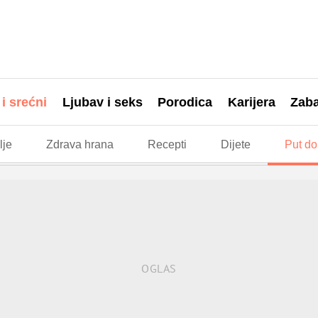
 i srećni
Ljubav i seks
Porodica
Karijera
Zab
lje
Zdrava hrana
Recepti
Dijete
Put do