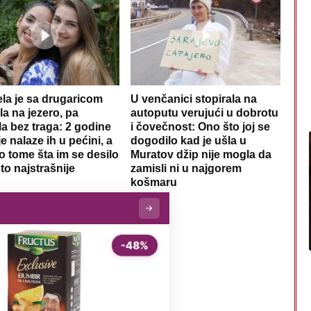
ela je sa drugaricom
U venčanici stopirala na
la na jezero, pa
autoputu verujući u dobrotu
la bez traga: 2 godine
i čovečnost: Ono što joj se
e nalaze ih u pećini, a
dogodilo kad je ušla u
 o tome šta im se desilo
Muratov džip nije mogla da
to najstrašnije
zamisli ni u najgorem
košmaru