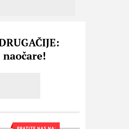
DRUGAČIJE:
e naočare!
PRATITE NAS NA: