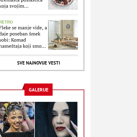
koja svojim
sastojcima može da
vam ulepša i najteži
RETRO
dan
Fleke se manje vide, a
daje poseban šmek
sobi: Komad
nameštaja koji smo
obožavali 90-ih se
vraća još lepši!
SVE NAJNOVIJE VESTI
GALERIJE