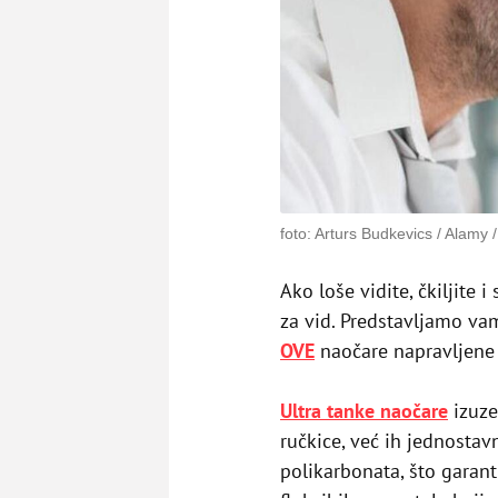
foto: Arturs Budkevics / Alamy 
Ako loše vidite, čkiljite
za vid. Predstavljamo vam
OVE
naočare napravljene 
Ultra tanke naočare
izuze
ručkice, već ih jednosta
polikarbonata, što garantu