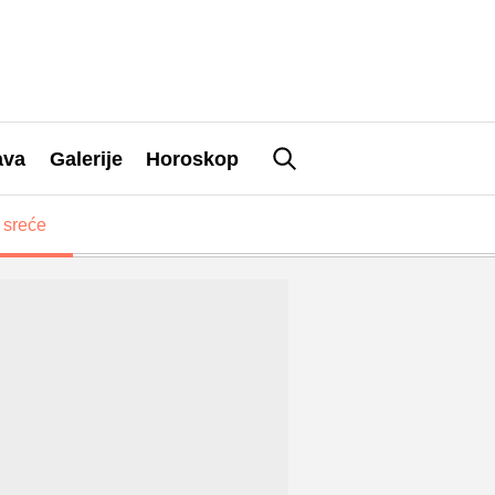
ava
Galerije
Horoskop
 sreće