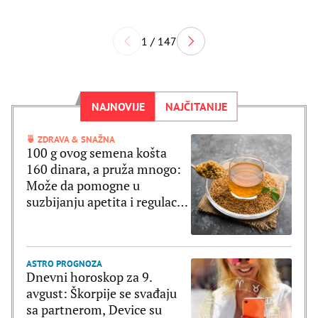
1 / 147
NAJNOVIJE
NAJČITANIJE
🍵 ZDRAVA & SNAŽNA
100 g ovog semena košta
160 dinara, a pruža mnogo:
Može da pomogne u
suzbijanju apetita i regulaciji
šećera u krvi
ASTRO PROGNOZA
Dnevni horoskop za 9.
avgust: Škorpije se svađaju
sa partnerom, Device su