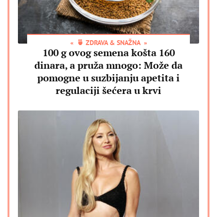
🍵 ZDRAVA & SNAŽNA
100 g ovog semena košta 160
dinara, a pruža mnogo: Može da
pomogne u suzbijanju apetita i
regulaciji šećera u krvi