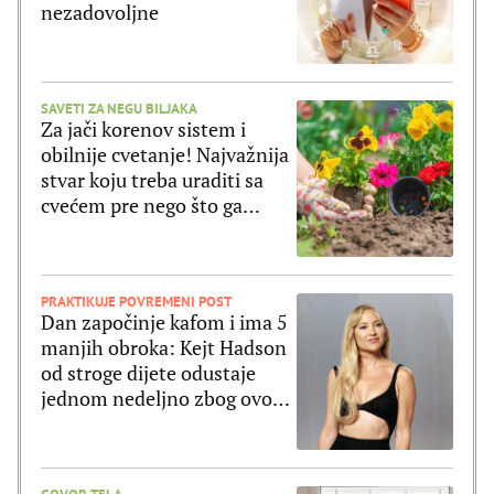
nezadovoljne
SAVETI ZA NEGU BILJAKA
Za jači korenov sistem i
obilnije cvetanje! Najvažnija
stvar koju treba uraditi sa
cvećem pre nego što ga
posadite
PRAKTIKUJE POVREMENI POST
Dan započinje kafom i ima 5
manjih obroka: Kejt Hadson
od stroge dijete odustaje
jednom nedeljno zbog ovog
jela