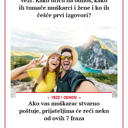
vezi: Kako utiču na odnos, kako
ih tumače muškarci i žene i ko ih
češće prvi izgovori?
VEZE I ODNOSI
Ako vas muškarac stvarno
poštuje, prijateljima će reći neku
od ovih 7 fraza