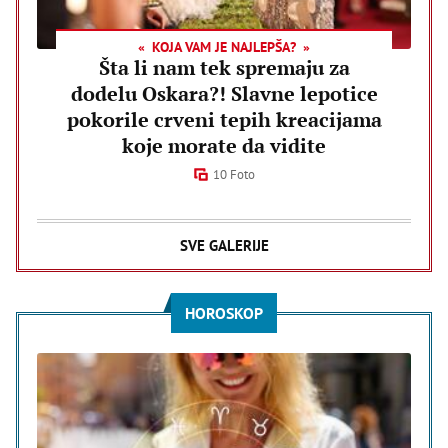
KOJA VAM JE NAJLEPŠA?
Šta li nam tek spremaju za
dodelu Oskara?! Slavne lepotice
pokorile crveni tepih kreacijama
koje morate da vidite
10 Foto
SVE GALERIJE
HOROSKOP