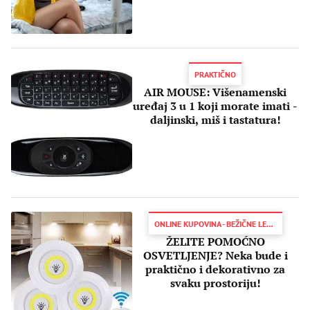
PRAKTIČNO
AIR MOUSE: Višenamenski
uređaj 3 u 1 koji morate imati -
daljinski, miš i tastatura!
ONLINE KUPOVINA - BEŽIČNE LED LAMPE
ŽELITE POMOĆNO
OSVETLJENJE? Neka bude i
praktično i dekorativno za
svaku prostoriju!