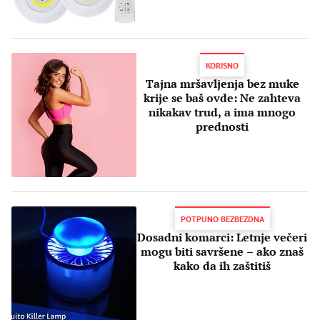
KORISNO
Tajna mršavljenja bez muke
krije se baš ovde: Ne zahteva
nikakav trud, a ima mnogo
prednosti
POTPUNO BEZBEZDNA
Dosadni komarci: Letnje večeri
mogu biti savršene – ako znaš
kako da ih zaštitiš