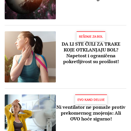
REŠENJE ZA BOL
DA LI STE ČULI ZA TRAKE
KOJE OTKLANJAJU BOL?
Napetost i ograničena
pokretljivost su prošlost!
EVO KAKO DELUJE
Ni ventilator ne pomaže protiv
prekomernog znojenja: Ali
OVO hoće sigurno!