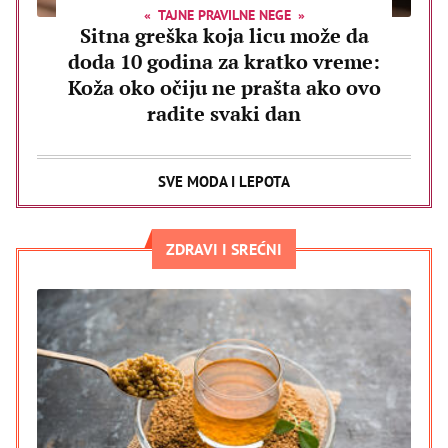
TAJNE PRAVILNE NEGE
Sitna greška koja licu može da
doda 10 godina za kratko vreme:
Koža oko očiju ne prašta ako ovo
radite svaki dan
SVE MODA I LEPOTA
ZDRAVI I SREĆNI