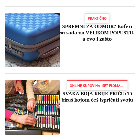
PRAKTIČNO
SPREMNI ZA ODMOR? Koferi
su sada na VELIKOM POPUSTU,
a evo i zašto
ONLINE KUPOVINA - SET FLOMASTERA I BOJICA ZA DECU
SVAKA BOJA KRIJE PRIČU: Ti
biraš kojom ćeš ispričati svoju