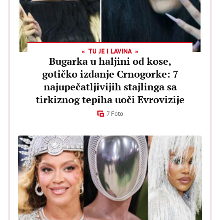
TU JE I LAVINA
Bugarka u haljini od kose,
gotičko izdanje Crnogorke: 7
najupečatljivijih stajlinga sa
tirkiznog tepiha uoči Evrovizije
7 Foto