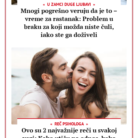
U ZAMCI DUGE LJUBAVI
Mnogi pogrešno veruju da je to –
vreme za rastanak: Problem u
braku za koji možda niste čuli,
iako ste ga doživeli
REČ PSIHOLOGA
Ovo su 2 najvažnije reči u svakoj