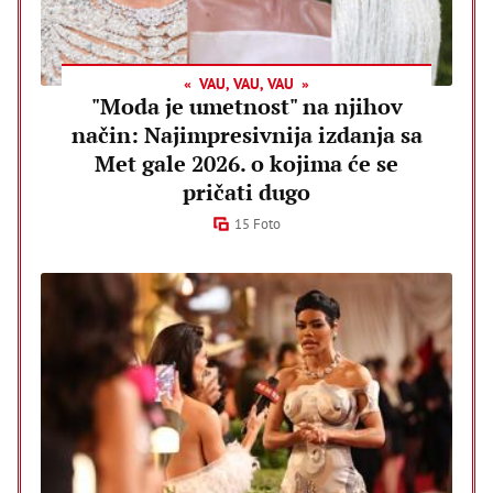
VAU, VAU, VAU
"Moda je umetnost" na njihov
način: Najimpresivnija izdanja sa
Met gale 2026. o kojima će se
pričati dugo
15 Foto