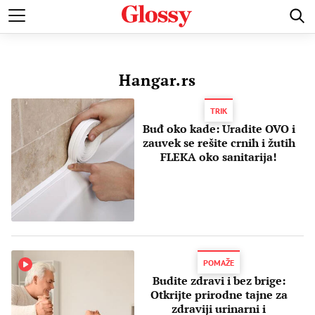
POZNATI
MODA I LEPOTA
ZDRAVI I SREĆNI
LJUBAV 
Hangar.rs
TRIK
Buđ oko kade: Uradite OVO i
zauvek se rešite crnih i žutih
FLEKA oko sanitarija!
POMAŽE
Budite zdravi i bez brige:
Otkrijte prirodne tajne za
zdraviji urinarni i