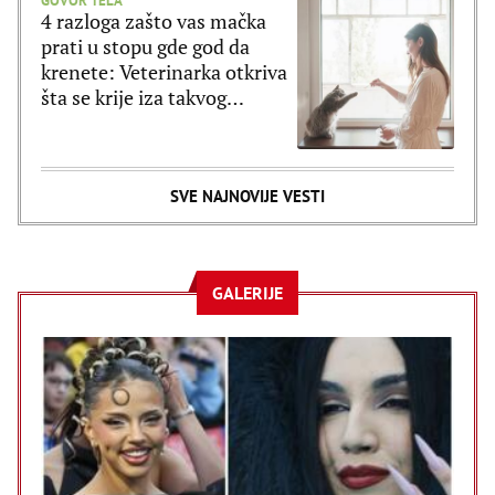
GOVOR TELA
4 razloga zašto vas mačka
prati u stopu gde god da
krenete: Veterinarka otkriva
šta se krije iza takvog
ponašanja
SVE NAJNOVIJE VESTI
GALERIJE