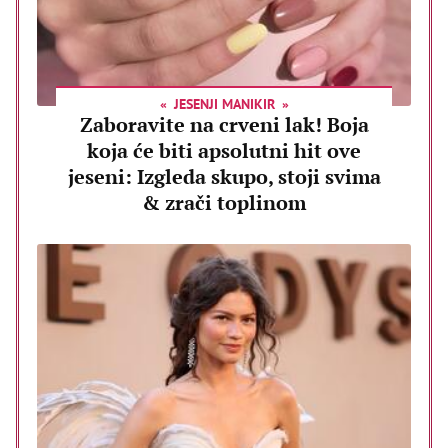
JESENJI MANIKIR
Zaboravite na crveni lak! Boja
koja će biti apsolutni hit ove
jeseni: Izgleda skupo, stoji svima
& zrači toplinom