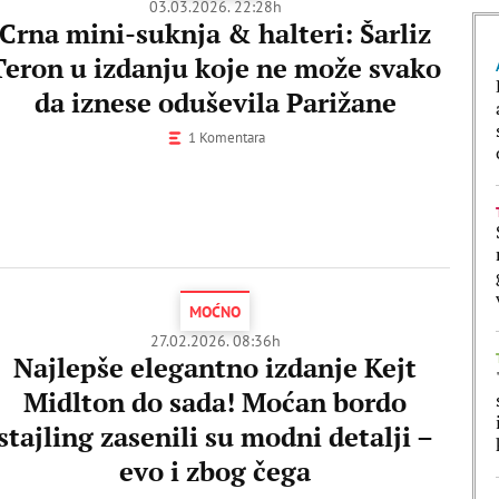
03.03.2026. 22:28h
Crna mini-suknja & halteri: Šarliz
Teron u izdanju koje ne može svako
da iznese oduševila Parižane
1 Komentara
MOĆNO
27.02.2026. 08:36h
Najlepše elegantno izdanje Kejt
Midlton do sada! Moćan bordo
stajling zasenili su modni detalji –
evo i zbog čega