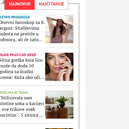
NAJNOVIJE
NAJČITANIJE
ASTRO PROGNOZA
Dnevni horoskop za 8.
avgust: Strelčevima
subota ne protiče u
odmoru, ali će zato
Ribe uživati u svakoj
sekundi
TAJNE PRAVILNE NEGE
Sitna greška koja licu
može da doda 10
godina za kratko
vreme: Koža oko očiju
ne prašta ako ovo
radite svaki dan
TOPLINA JE TAJNA
"Stilizovala sam
stotine soba u karijeri
i ove trikove uvek
koristim": 5 sitnica uz
koje svaki stan
izgleda luksuznije