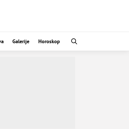
va
Galerije
Horoskop