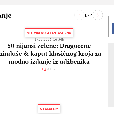
anje
1 / 4
VEĆ VIĐENO, A FANTASTIČNO
17.03.2026. 16:34h
50 nijansi zelene: Dragocene
minđuše & kaput klasičnog kroja za
modno izdanje iz udžbenika
6 Foto
S LAKOĆOM