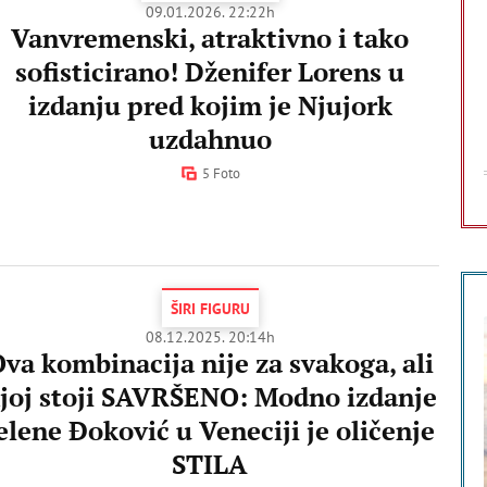
09.01.2026. 22:22h
Vanvremenski, atraktivno i tako
sofisticirano! Dženifer Lorens u
izdanju pred kojim je Njujork
uzdahnuo
5 Foto
ŠIRI FIGURU
08.12.2025. 20:14h
va kombinacija nije za svakoga, ali
joj stoji SAVRŠENO: Modno izdanje
elene Đoković u Veneciji je oličenje
STILA