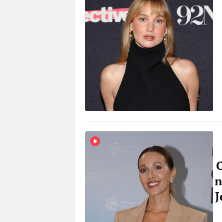
O
n
J