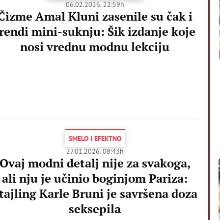
06.02.2026. 22:59h
Čizme Amal Kluni zasenile su čak i
rendi mini-suknju: Šik izdanje koje
nosi vrednu modnu lekciju
SMELO I EFEKTNO
27.01.2026. 08:43h
Ovaj modni detalj nije za svakoga,
ali nju je učinio boginjom Pariza:
tajling Karle Bruni je savršena doza
seksepila