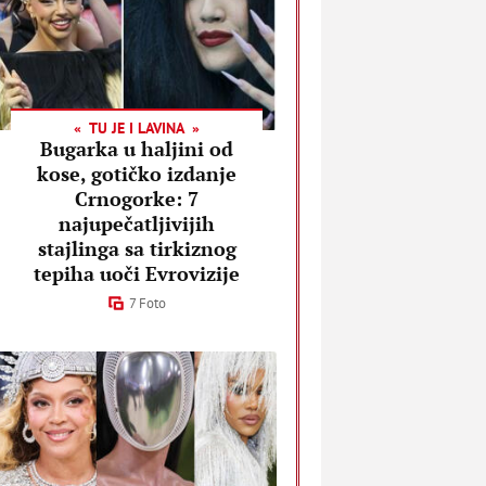
TU JE I LAVINA
Bugarka u haljini od
kose, gotičko izdanje
Crnogorke: 7
najupečatljivijih
stajlinga sa tirkiznog
tepiha uoči Evrovizije
7 Foto