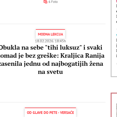
6 Foto
MODNA LEKCIJA
18.02.2026. 18:45h
Obukla na sebe "tihi luksuz" i svaki
omad je bez greške: Kraljica Ranija
zasenila jednu od najbogatijih žena
na svetu
OD GLAVE DO PETE - VERSAĆE