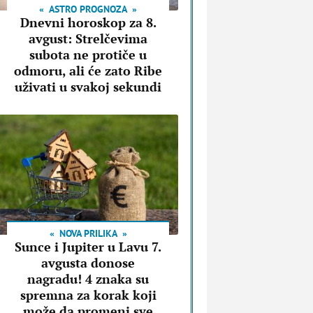
ASTRO PROGNOZA
Dnevni horoskop za 8.
avgust: Strelčevima
subota ne protiče u
odmoru, ali će zato Ribe
uživati u svakoj sekundi
NOVA PRILIKA
Sunce i Jupiter u Lavu 7.
avgusta donose
nagradu! 4 znaka su
spremna za korak koji
može da promeni sve