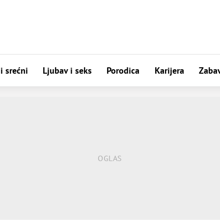
i srećni
Ljubav i seks
Porodica
Karijera
Zaba