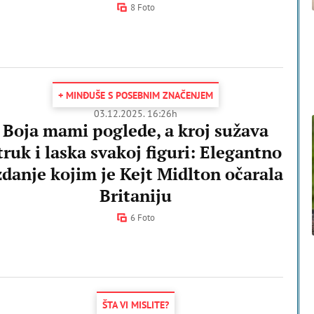
8 Foto
+ MINĐUŠE S POSEBNIM ZNAČENJEM
03.12.2025. 16:26h
Boja mami poglede, a kroj sužava
truk i laska svakoj figuri: Elegantno
zdanje kojim je Kejt Midlton očarala
Britaniju
6 Foto
ŠTA VI MISLITE?