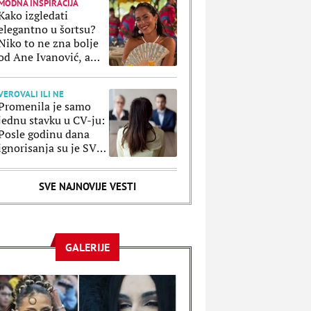
MODNA INSPIRACIJA
Kako izgledati
elegantno u šortsu?
Niko to ne zna bolje
od Ane Ivanović, a
ove kombinacije to
potvrđuju
VEROVALI ILI NE
Promenila je samo
jednu stavku u CV-ju:
Posle godinu dana
ignorisanja su je SVI
pozvali, a razlog je
poražavajući
SVE NAJNOVIJE VESTI
GALERIJE