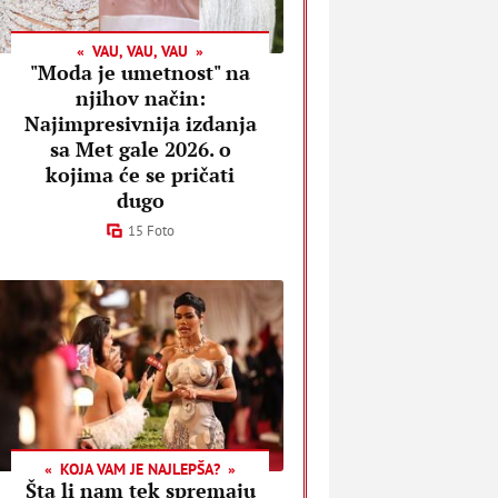
VAU, VAU, VAU
"Moda je umetnost" na
njihov način:
Najimpresivnija izdanja
sa Met gale 2026. o
kojima će se pričati
dugo
15 Foto
KOJA VAM JE NAJLEPŠA?
Šta li nam tek spremaju