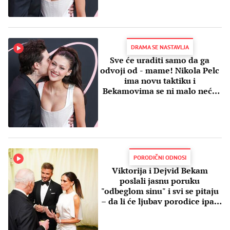
DRAMA SE NASTAVLJA
Sve će uraditi samo da ga
odvoji od - mame! Nikola Pelc
ima novu taktiku i
Bekamovima se ni malo neće
dopasti
PORODIČNI ODNOSI
Viktorija i Dejvid Bekam
poslali jasnu poruku
"odbeglom sinu" i svi se pitaju
– da li će ljubav porodice ipak
pobediti?