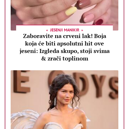
JESENJI MANIKIR
Zaboravite na crveni lak! Boja
koja će biti apsolutni hit ove
jeseni: Izgleda skupo, stoji svima
& zrači toplinom