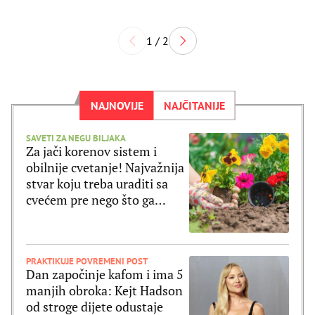
1 / 2
NAJNOVIJE
NAJČITANIJE
SAVETI ZA NEGU BILJAKA
Za jači korenov sistem i
obilnije cvetanje! Najvažnija
stvar koju treba uraditi sa
cvećem pre nego što ga
posadite
PRAKTIKUJE POVREMENI POST
Dan započinje kafom i ima 5
manjih obroka: Kejt Hadson
od stroge dijete odustaje