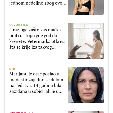
jednom nedeljno zbog ovog
jela
GOVOR TELA
4 razloga zašto vas mačka
prati u stopu gde god da
krenete: Veterinarka otkriva
šta se krije iza takvog
ponašanja
STIL
Marijanu je otac poslao u
manastir zajedno sa delom
nasledstva: 14 godina bila
zazidana u sobici, ali je u
tajnosti decu rađala