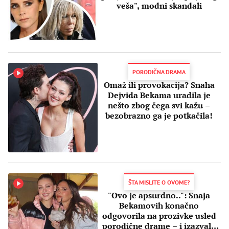
veša", modni skandali
PORODIČNA DRAMA
Omaž ili provokacija? Snaha
Dejvida Bekama uradila je
nešto zbog čega svi kažu –
bezobrazno ga je potkačila!
ŠTA MISLITE O OVOME?
"Ovo je apsurdno..": Snaja
Bekamovih konačno
odgovorila na prozivke usled
porodične drame – i izazvala