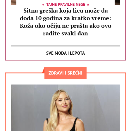
TAJNE PRAVILNE NEGE
Sitna greška koja licu može da
doda 10 godina za kratko vreme:
Koža oko očiju ne prašta ako ovo
radite svaki dan
SVE MODA I LEPOTA
ZDRAVI I SREĆNI