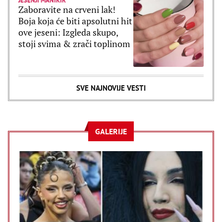
JESENJI MANIKIR
Zaboravite na crveni lak!
Boja koja će biti apsolutni hit
ove jeseni: Izgleda skupo,
stoji svima & zrači toplinom
SVE NAJNOVIJE VESTI
GALERIJE