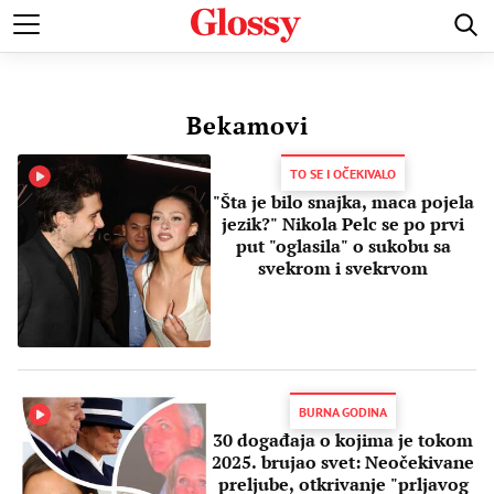
POZNATI
MODA I LEPOTA
ZDRAVI I SREĆNI
LJUBAV 
Bekamovi
TO SE I OČEKIVALO
"Šta je bilo snajka, maca pojela
jezik?" Nikola Pelc se po prvi
put "oglasila" o sukobu sa
svekrom i svekrvom
BURNA GODINA
30 događaja o kojima je tokom
2025. brujao svet: Neočekivane
preljube, otkrivanje "prljavog