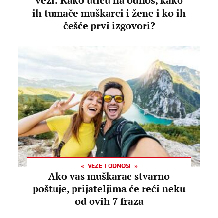
vezi: Kako utiču na odnos, kako
ih tumače muškarci i žene i ko ih
češće prvi izgovori?
VEZE I ODNOSI
Ako vas muškarac stvarno
poštuje, prijateljima će reći neku
od ovih 7 fraza