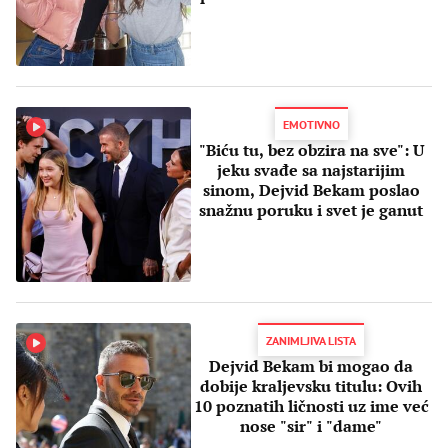
haos na mrežama
EMOTIVNO
"Biću tu, bez obzira na sve": U
jeku svađe sa najstarijim
sinom, Dejvid Bekam poslao
snažnu poruku i svet je ganut
ZANIMLJIVA LISTA
Dejvid Bekam bi mogao da
dobije kraljevsku titulu: Ovih
10 poznatih ličnosti uz ime već
nose "sir" i "dame"