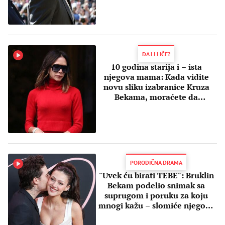
DA LI LIČE?
10 godina starija i – ista
njegova mama: Kada vidite
novu sliku izabranice Kruza
Bekama, moraćete da
protrljate oči
PORODIČNA DRAMA
"Uvek ću birati TEBE": Bruklin
Bekam podelio snimak sa
suprugom i poruku za koju
mnogi kažu – slomiće njegove
roditelje