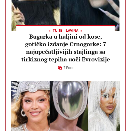
TU JE I LAVINA
Bugarka u haljini od kose,
gotičko izdanje Crnogorke: 7
najupečatljivijih stajlinga sa
tirkiznog tepiha uoči Evrovizije
7 Foto