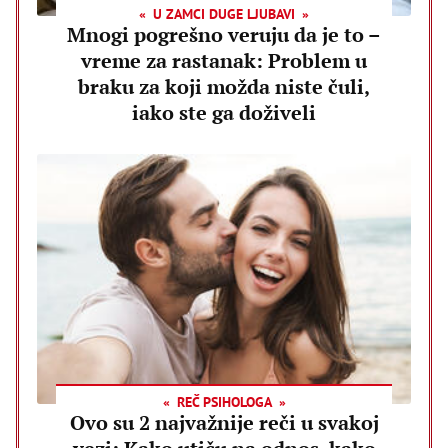
U ZAMCI DUGE LJUBAVI
Mnogi pogrešno veruju da je to –
vreme za rastanak: Problem u
braku za koji možda niste čuli,
iako ste ga doživeli
REČ PSIHOLOGA
Ovo su 2 najvažnije reči u svakoj