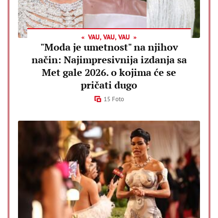
VAU, VAU, VAU
"Moda je umetnost" na njihov
način: Najimpresivnija izdanja sa
Met gale 2026. o kojima će se
pričati dugo
15 Foto