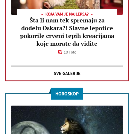
KOJA VAM JE NAJLEPŠA?
Šta li nam tek spremaju za
dodelu Oskara?! Slavne lepotice
pokorile crveni tepih kreacijama
koje morate da vidite
10 Foto
SVE GALERIJE
HOROSKOP