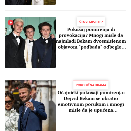
ŠTA VI MISLITE?
Pokušaj pomirenja ili
provokacija? Mnogi misle da
najmlađi Bekam dvosmislenom
objavom "podbada" odbeglog
brata Bruklina
PORODIČNA DRAMA
Očajnički pokušaji pomirenja:
Dejvid Bekam se obratio
emotivnom porukom i mnogi
misle da je upućena
"odbeglom" sinu