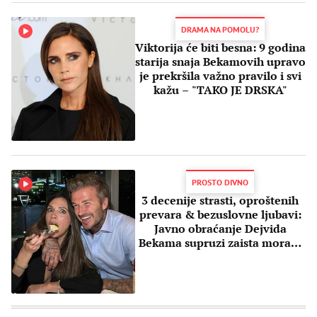
DRAMA NA POMOLU?
Viktorija će biti besna: 9 godina
starija snaja Bekamovih upravo
je prekršila važno pravilo i svi
kažu – "TAKO JE DRSKA"
PROSTO DIVNO
3 decenije strasti, oproštenih
prevara & bezuslovne ljubavi:
Javno obraćanje Dejvida
Bekama supruzi zaista morate
videti