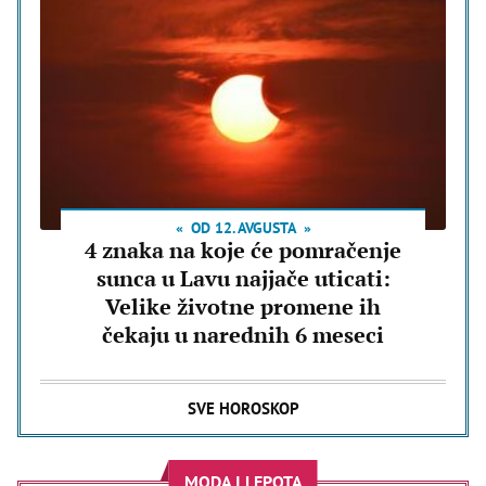
OD 12. AVGUSTA
4 znaka na koje će pomračenje
sunca u Lavu najjače uticati:
Velike životne promene ih
čekaju u narednih 6 meseci
SVE HOROSKOP
MODA I LEPOTA