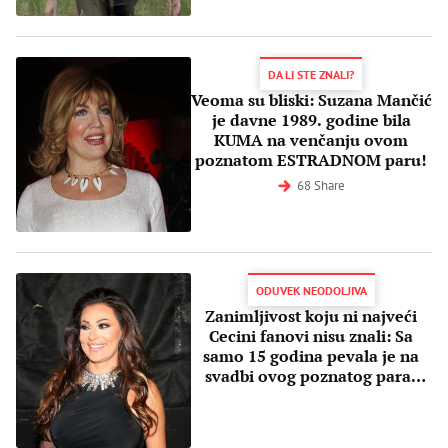
DA LI STE ZNALI?
Veoma su bliski: Suzana Mančić
je davne 1989. godine bila
KUMA na venčanju ovom
poznatom ESTRADNOM paru!
68 Share
ODUVEK NEODOLJIVA
Zanimljivost koju ni najveći
Cecini fanovi nisu znali: Sa
samo 15 godina pevala je na
svadbi ovog poznatog para!
(FOTO)