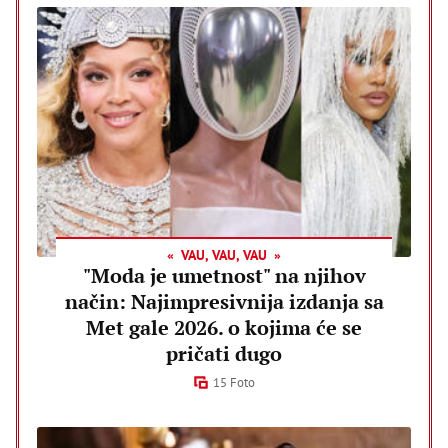
VAU, VAU, VAU
"Moda je umetnost" na njihov
način: Najimpresivnija izdanja sa
Met gale 2026. o kojima će se
pričati dugo
15 Foto