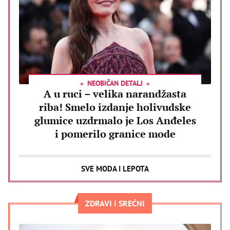
NEOBIČAN DETALJ
A u ruci – velika narandžasta
riba! Smelo izdanje holivudske
glumice uzdrmalo je Los Anđeles
i pomerilo granice mode
SVE MODA I LEPOTA
ZDRAVI I SREĆNI