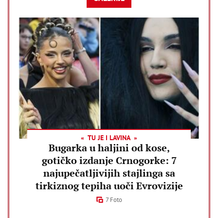
TU JE I LAVINA
Bugarka u haljini od kose,
gotičko izdanje Crnogorke: 7
najupečatljivijih stajlinga sa
tirkiznog tepiha uoči Evrovizije
7 Foto