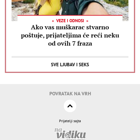
VEZE I ODNOSI
Ako vas muškarac stvarno
poštuje, prijateljima će reći neku
od ovih 7 fraza
SVE LJUBAV I SEKS
POVRATAK NA VRH
Prijatelji sajta