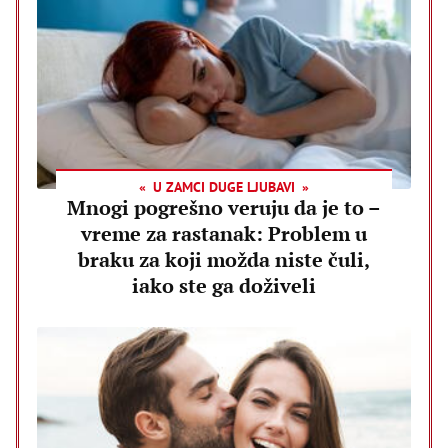
U ZAMCI DUGE LJUBAVI
Mnogi pogrešno veruju da je to –
vreme za rastanak: Problem u
braku za koji možda niste čuli,
iako ste ga doživeli