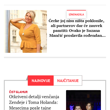
IZNENADILA
Ćerke joj nisu ništa poklonile,
ali partnerov dar će zauvek
pamtiti: Ovako je Suzana
Mančić proslavila rođendan!
(FOTO)
NAJNOVIJE
NAJČITANIJE
ČIST GLAMUR
Otkriveni detalji venčanja
Zendeje i Toma Holanda:
Mesecima posle tajne