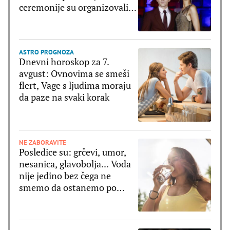
ceremonije su organizovali
bajkovito slavlje
ASTRO PROGNOZA
Dnevni horoskop za 7.
avgust: Ovnovima se smeši
flert, Vage s ljudima moraju
da paze na svaki korak
NE ZABORAVITE
Posledice su: grčevi, umor,
nesanica, glavobolja... Voda
nije jedino bez čega ne
smemo da ostanemo po
velikim vrućinama