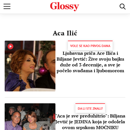
POZNATI
MODA I LEPOTA
ZDRAVI I SREĆNI
LJUBAV 
Aca Ilić
VOLE SE KAO PRVOG DANA
Ljubavna priča Ace Ilića i
Biljane Jevtić: Žive svoju bajku
duže od 3 decenije, a sve je
počelo svađama i ljubomorom
DA LI STE ZNALI?
"Aca je sve preduhitrio": Biljana
Jevtić je JEDINA koja je odolela
ovom srpskom MOĆNIKU