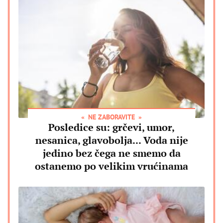
NE ZABORAVITE
Posledice su: grčevi, umor,
nesanica, glavobolja... Voda nije
jedino bez čega ne smemo da
ostanemo po velikim vrućinama