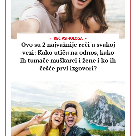
REČ PSIHOLOGA
Ovo su 2 najvažnije reči u svakoj
vezi: Kako utiču na odnos, kako
ih tumače muškarci i žene i ko ih
češće prvi izgovori?