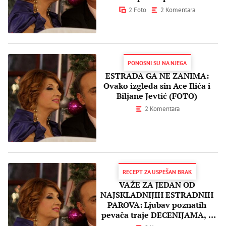
2 Foto
2 Komentara
PONOSNI SU NA NJEGA
ESTRADA GA NE ZANIMA:
Ovako izgleda sin Ace Ilića i
Biljane Jevtić (FOTO)
2 Komentara
RECEPT ZA USPEŠAN BRAK
VAŽE ZA JEDAN OD
NAJSKLADNIJIH ESTRADNIH
PAROVA: Ljubav poznatih
pevača traje DECENIJAMA, a
ovo je njihova TAJNA