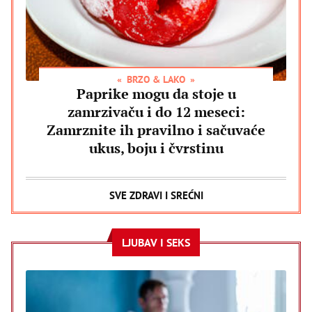
BRZO & LAKO
Paprike mogu da stoje u
zamrzivaču i do 12 meseci:
Zamrznite ih pravilno i sačuvaće
ukus, boju i čvrstinu
SVE ZDRAVI I SREĆNI
LJUBAV I SEKS