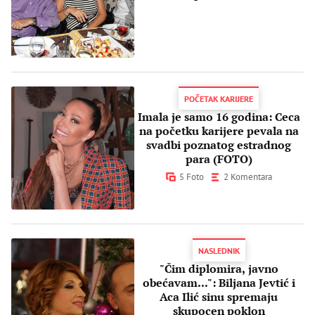
POČETAK KARIJERE
Imala je samo 16 godina: Ceca
na početku karijere pevala na
svadbi poznatog estradnog
para (FOTO)
5 Foto
2 Komentara
NASLEDNIK
"Čim diplomira, javno
obećavam...": Biljana Jevtić i
Aca Ilić sinu spremaju
skupocen poklon