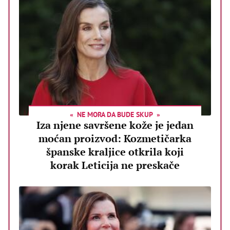
NE MORA DA BUDE SKUP
Iza njene savršene kože je jedan
moćan proizvod: Kozmetičarka
španske kraljice otkrila koji
korak Leticija ne preskače