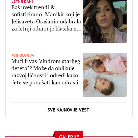
LETNJI DANI
Baš uvek trendi &
sofisticirano: Manikir koji je
Jelisaveta Orašanin odabrala
za letnji odmor je klasika na
delu
PSIHOLOGIJA
Muči li vas "sindrom starijeg
deteta"? Može da oblikuje
razvoj ličnosti i odredi kako
ćete se ponašati kao odrasli
SVE NAJNOVIJE VESTI
GALERIJE