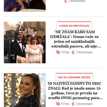
2 Komentara
LJUBAV NA PRVI POGLED
"NE ZNAM KAKO SAM
IZDRŽALA": Danas važe za
jedan od najskladnijih
estradnih parova, ali nije
oduvek sve bilo BAJNO
3 Foto
2 Komentara
BILI SU OGROMNE ZVEZDE
NI NAJVEĆI FANOVI TO NISU
ZNALI: Kad je imala samo 16
godina, Ceca je pevala na
svadbi OVOG poznatog para!
(FOTO)
3 Foto
2 Komentara