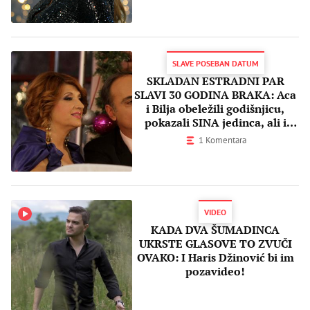
SLAVE POSEBAN DATUM
SKLADAN ESTRADNI PAR
SLAVI 30 GODINA BRAKA: Aca
i Bilja obeležili godišnjicu,
pokazali SINA jedinca, ali i
KUMU — svi je poznajete!
1 Komentara
VIDEO
KADA DVA ŠUMADINCA
UKRSTE GLASOVE TO ZVUČI
OVAKO: I Haris Džinović bi im
pozavideo!