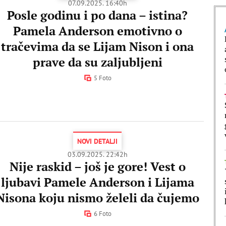
07.09.2025. 16:40h
Posle godinu i po dana – istina?
Pamela Anderson emotivno o
tračevima da se Lijam Nison i ona
prave da su zaljubljeni
5 Foto
NOVI DETALJI
03.09.2025. 22:42h
Nije raskid – još je gore! Vest o
ljubavi Pamele Anderson i Lijama
Nisona koju nismo želeli da čujemo
6 Foto