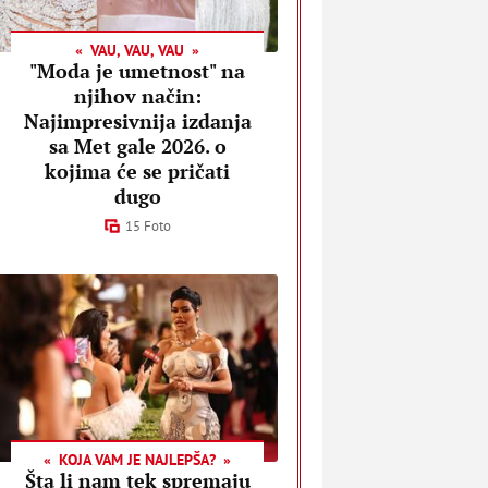
VAU, VAU, VAU
"Moda je umetnost" na
njihov način:
Najimpresivnija izdanja
sa Met gale 2026. o
kojima će se pričati
dugo
15 Foto
KOJA VAM JE NAJLEPŠA?
Šta li nam tek spremaju