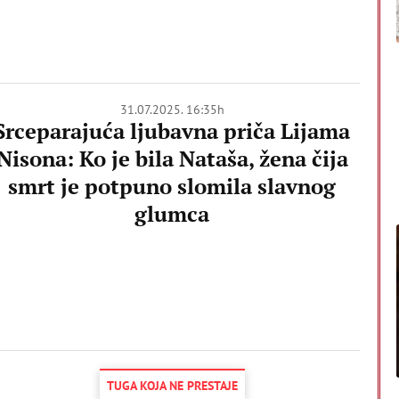
31.07.2025. 16:35h
Srceparajuća ljubavna priča Lijama
Nisona: Ko je bila Nataša, žena čija
smrt je potpuno slomila slavnog
glumca
TUGA KOJA NE PRESTAJE