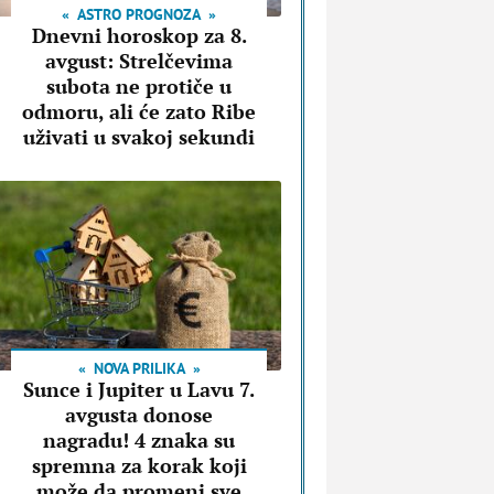
ASTRO PROGNOZA
Dnevni horoskop za 8.
avgust: Strelčevima
subota ne protiče u
odmoru, ali će zato Ribe
uživati u svakoj sekundi
NOVA PRILIKA
Sunce i Jupiter u Lavu 7.
avgusta donose
nagradu! 4 znaka su
spremna za korak koji
može da promeni sve