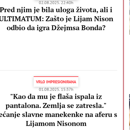
02.08.2025. 22:40h
Pred njim je bila uloga života, ali i
ULTIMATUM: Zašto je Lijam Nison
odbio da igra Džejmsa Bonda?
VRLO IMPRESIONIRANA
01.08.2025. 15:37h
"Kao da mu je flaša ispala iz
pantalona. Zemlja se zatresla."
ećanje slavne manekenke na aferu s
Lijamom Nisonom