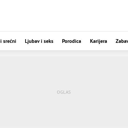
i srećni
Ljubav i seks
Porodica
Karijera
Zaba