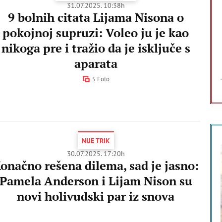
31.07.2025. 10:38h
9 bolnih citata Lijama Nisona o
pokojnoj supruzi: Voleo ju je kao
nikoga pre i tražio da je isključe s
aparata
5 Foto
NIJE TRIK
30.07.2025. 17:20h
onačno rešena dilema, sad je jasno:
Pamela Anderson i Lijam Nison su
novi holivudski par iz snova