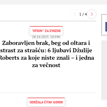
1 / 4
"OTROV" ZA ZVEZDE
28.10.2025. 10:59h
Zaboravljen brak, beg od oltara i
strast za strašću: 6 ljubavi Džulije
Roberts za koje niste znali – i jedna
za večnost
ODRŽALA ČITAV GOVOR