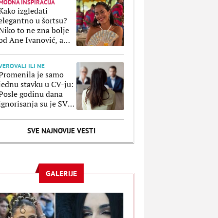
MODNA INSPIRACIJA
Kako izgledati
elegantno u šortsu?
Niko to ne zna bolje
od Ane Ivanović, a
ove kombinacije to
potvrđuju
VEROVALI ILI NE
Promenila je samo
jednu stavku u CV-ju:
Posle godinu dana
ignorisanja su je SVI
pozvali, a razlog je
poražavajući
SVE NAJNOVIJE VESTI
GALERIJE