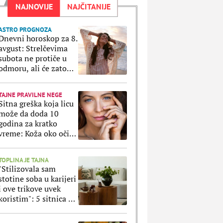
NAJNOVIJE
NAJČITANIJE
ASTRO PROGNOZA
Dnevni horoskop za 8.
avgust: Strelčevima
subota ne protiče u
odmoru, ali će zato
Ribe uživati u svakoj
sekundi
TAJNE PRAVILNE NEGE
Sitna greška koja licu
može da doda 10
godina za kratko
vreme: Koža oko očiju
ne prašta ako ovo
radite svaki dan
TOPLINA JE TAJNA
"Stilizovala sam
stotine soba u karijeri
i ove trikove uvek
koristim": 5 sitnica uz
koje svaki stan
izgleda luksuznije