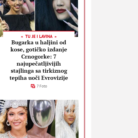
TU JE I LAVINA
Bugarka u haljini od
kose, gotičko izdanje
Crnogorke: 7
najupečatljivijih
stajlinga sa tirkiznog
tepiha uoči Evrovizije
7 Foto