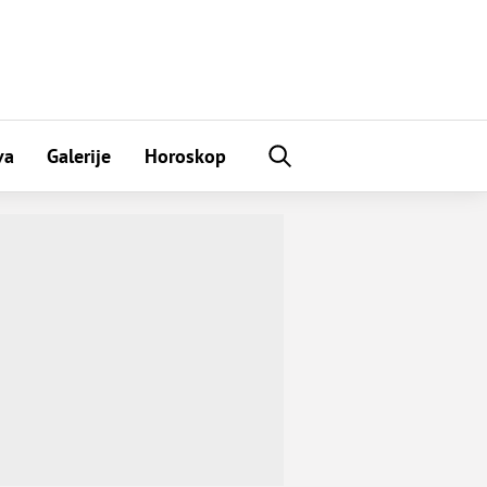
va
Galerije
Horoskop