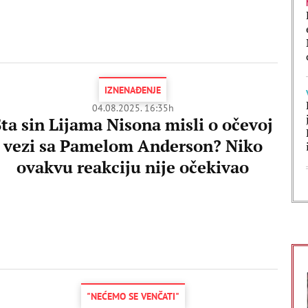
IZNENAĐENJE
04.08.2025. 16:35h
Šta sin Lijama Nisona misli o očevoj
vezi sa Pamelom Anderson? Niko
ovakvu reakciju nije očekivao
"NEĆEMO SE VENČATI"