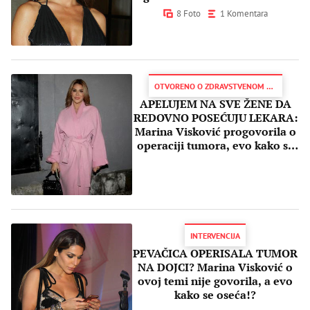
8 Foto
1 Komentara
OTVORENO O ZDRAVSTVENOM STANJU
APELUJEM NA SVE ŽENE DA
REDOVNO POSEĆUJU LEKARA:
Marina Visković progovorila o
operaciji tumora, evo kako se
sada oseća
INTERVENCIJA
PEVAČICA OPERISALA TUMOR
NA DOJCI? Marina Visković o
ovoj temi nije govorila, a evo
kako se oseća!?