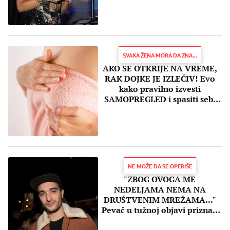
SVAKA ŽENA MORA DA ZNA...
AKO SE OTKRIJE NA VREME,
RAK DOJKE JE IZLEČIV! Evo
kako pravilno izvesti
SAMOPREGLED i spasiti sebi
život
NE MOŽE DA SE OPERIŠE
"ZBOG OVOGA ME
NEDELJAMA NEMA NA
DRUŠTVENIM MREŽAMA..."
Pevač u tužnoj objavi priznao
da su mu otkrili TUMOR NA