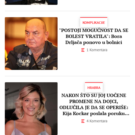
KOMPLIKACIJE
"POSTOJI MOGUĆNOST DA SE
BOLEST VRATILA": Bora
Drljača ponovo u bolnici
1 Komentara
HRABRA
NAKON ŠTO SU JOJ UOČENE
PROMENE NA DOJCI,
ODLUČILA JE DA SE OPERIŠE:
Kija Kockar poslala poruku
svim ŽENAMA!
4 Komentara