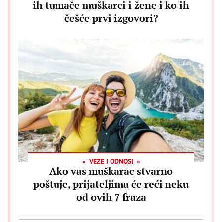
ih tumače muškarci i žene i ko ih
češće prvi izgovori?
VEZE I ODNOSI
Ako vas muškarac stvarno
poštuje, prijateljima će reći neku
od ovih 7 fraza