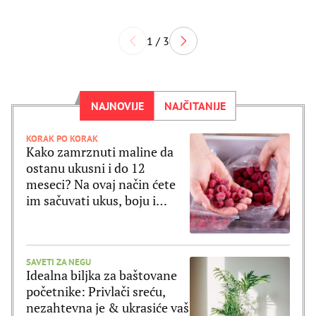
1 / 3
NAJNOVIJE
NAJČITANIJE
KORAK PO KORAK
Kako zamrznuti maline da
ostanu ukusni i do 12
meseci? Na ovaj način ćete
im sačuvati ukus, boju i
strukturu
SAVETI ZA NEGU
Idealna biljka za baštovane
početnike: Privlači sreću,
nezahtevna je & ukrasiće vaš