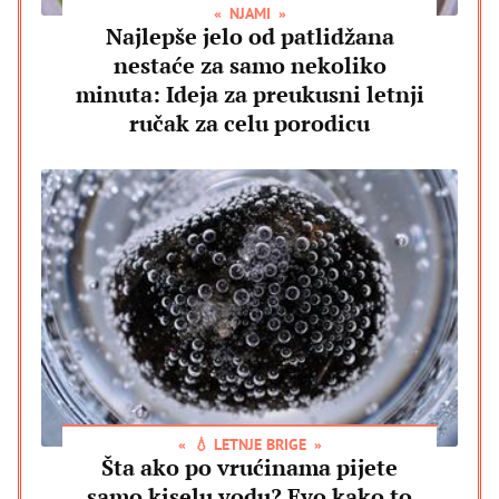
NJAMI
Najlepše jelo od patlidžana
nestaće za samo nekoliko
minuta: Ideja za preukusni letnji
ručak za celu porodicu
💧 LETNJE BRIGE
Šta ako po vrućinama pijete
samo kiselu vodu? Evo kako to