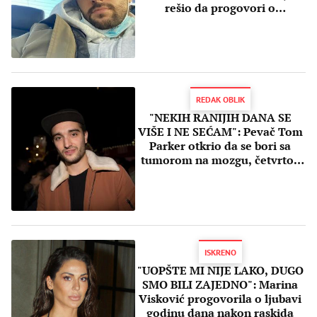
rešio da progovori o
NAJTEŽIM TRENUCIMA
REDAK OBLIK
"NEKIH RANIJIH DANA SE
VIŠE I NE SEĆAM": Pevač Tom
Parker otkrio da se bori sa
tumorom na mozgu, četvrtog
stadijuma!
ISKRENO
"UOPŠTE MI NIJE LAKO, DUGO
SMO BILI ZAJEDNO": Marina
Visković progovorila o ljubavi
godinu dana nakon raskida