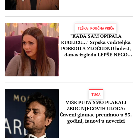
MOZGU
TEŠKA I POUČNA PRIČA
"KADA SAM OPIPALA
KUGLICU..." Srpska voditeljka
POBEDILA ZLOĆUDNU bolest,
danas izgleda LEPŠE NEGO
IKAD!
TUGA
VIŠE PUTA SMO PLAKALI
ZBOG NJEGOVIH ULOGA:
Čuveni glumac preminuo u 53.
godini, fanovi u neverici