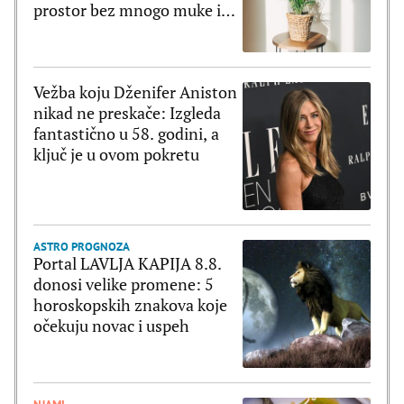
prostor bez mnogo muke i
truda
Vežba koju Dženifer Aniston
nikad ne preskače: Izgleda
fantastično u 58. godini, a
ključ je u ovom pokretu
ASTRO PROGNOZA
Portal LAVLJA KAPIJA 8.8.
donosi velike promene: 5
horoskopskih znakova koje
očekuju novac i uspeh