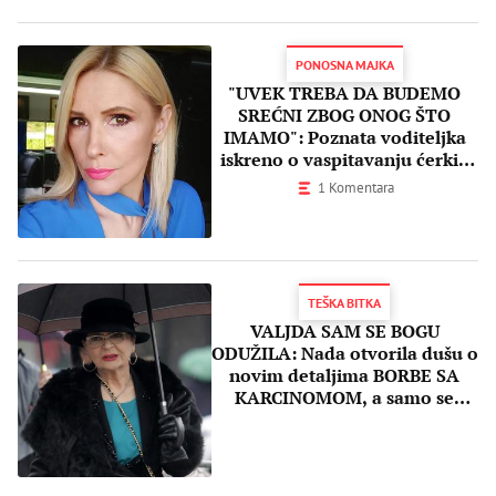
PONOSNA MAJKA
"UVEK TREBA DA BUDEMO
SREĆNI ZBOG ONOG ŠTO
IMAMO": Poznata voditeljka
iskreno o vaspitavanju ćerki i
zdravstvenom problemu sa
1 Komentara
kojim se suočila!
TEŠKA BITKA
VALJDA SAM SE BOGU
ODUŽILA: Nada otvorila dušu o
novim detaljima BORBE SA
KARCINOMOM, a samo se
OVOME NADA nakon TREĆE
OPERACIJE!