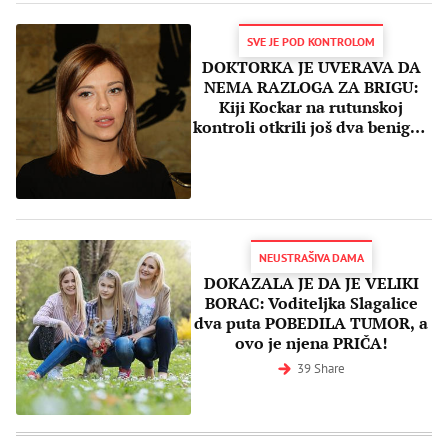
SVE JE POD KONTROLOM
DOKTORKA JE UVERAVA DA
NEMA RAZLOGA ZA BRIGU:
Kiji Kockar na rutunskoj
kontroli otkrili još dva benigna
tumora!
NEUSTRAŠIVA DAMA
DOKAZALA JE DA JE VELIKI
BORAC: Voditeljka Slagalice
dva puta POBEDILA TUMOR, a
ovo je njena PRIČA!
39 Share