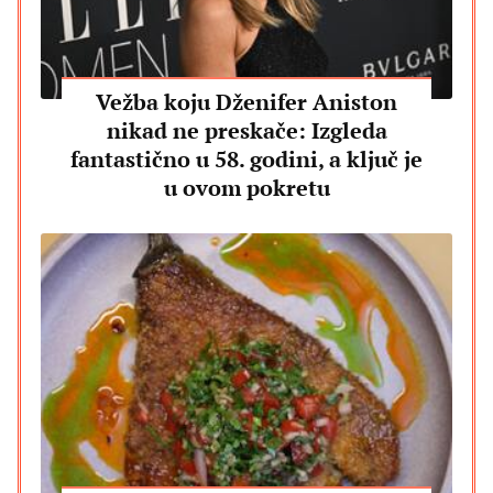
Vežba koju Dženifer Aniston
nikad ne preskače: Izgleda
fantastično u 58. godini, a ključ je
u ovom pokretu