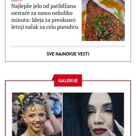
NJAMI
Najlepše jelo od patlidžana
nestaće za samo nekoliko
minuta: Ideja za preukusni
letnji ručak za celu porodicu
SVE NAJNOVIJE VESTI
GALERIJE