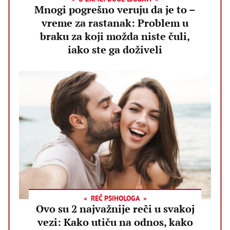
Mnogi pogrešno veruju da je to –
vreme za rastanak: Problem u
braku za koji možda niste čuli,
iako ste ga doživeli
REČ PSIHOLOGA
Ovo su 2 najvažnije reči u svakoj
vezi: Kako utiču na odnos, kako