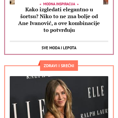
MODNA INSPIRACIJA
Kako izgledati elegantno u
šortsu? Niko to ne zna bolje od
Ane Ivanović, a ove kombinacije
to potvrđuju
SVE MODA I LEPOTA
ZDRAVI I SREĆNI