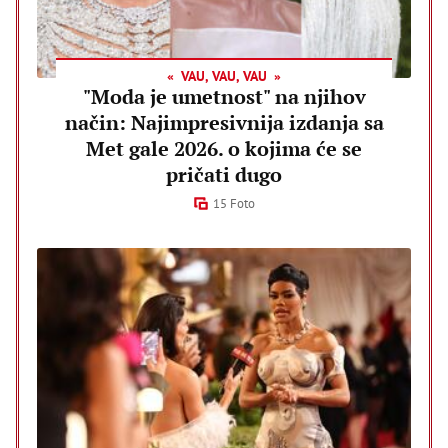
VAU, VAU, VAU
"Moda je umetnost" na njihov
način: Najimpresivnija izdanja sa
Met gale 2026. o kojima će se
pričati dugo
15 Foto