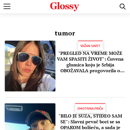
POZNATI
MODA I LEPOTA
ZDRAVI I SREĆNI
LJUBAV 
tumor
VAŽAN SAVET
"PREGLED NA VREME MOŽE
VAM SPASITI ŽIVOT": Čuvena
glumica koju je Srbija
OBOŽAVALA progovorila o
zdravstvenim PROBLEMIMA
EMOTIVNA PRIČA
"BILO JE SUZA, STIDEO SAM
SE": Slavni pevač bori se sa
OPAKOM bolšeću, a sada je