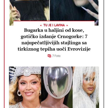
TU JE I LAVINA
Bugarka u haljini od kose,
gotičko izdanje Crnogorke: 7
najupečatljivijih stajlinga sa
tirkiznog tepiha uoči Evrovizije
7 Foto