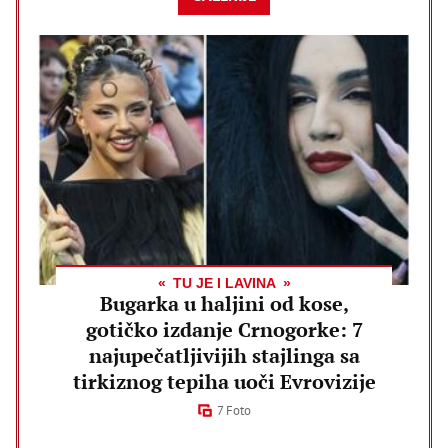
TU JE I LAVINA
Bugarka u haljini od kose,
gotičko izdanje Crnogorke: 7
najupečatljivijih stajlinga sa
tirkiznog tepiha uoči Evrovizije
7 Foto