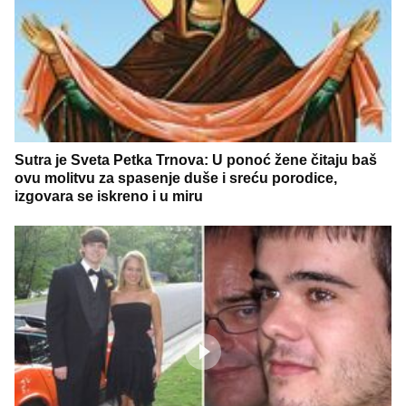
Sutra je Sveta Petka Trnova: U ponoć žene čitaju baš
ovu molitvu za spasenje duše i sreću porodice,
izgovara se iskreno i u miru