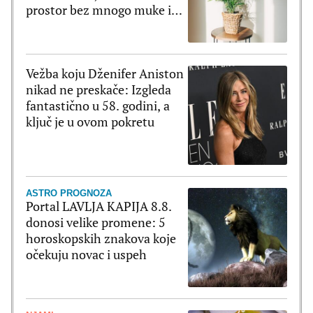
prostor bez mnogo muke i
truda
Vežba koju Dženifer Aniston
nikad ne preskače: Izgleda
fantastično u 58. godini, a
ključ je u ovom pokretu
ASTRO PROGNOZA
Portal LAVLJA KAPIJA 8.8.
donosi velike promene: 5
horoskopskih znakova koje
očekuju novac i uspeh