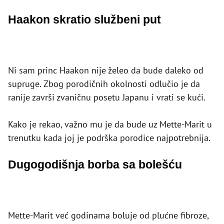
Haakon skratio službeni put
Ni sam princ Haakon nije želeo da bude daleko od
supruge. Zbog porodičnih okolnosti odlučio je da
ranije završi zvaničnu posetu Japanu i vrati se kući.
Kako je rekao, važno mu je da bude uz Mette-Marit u
trenutku kada joj je podrška porodice najpotrebnija.
Dugogodišnja borba sa bolešću
Mette-Marit već godinama boluje od plućne fibroze,