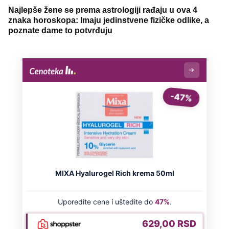
Najlepše žene se prema astrologiji rađaju u ova 4
znaka horoskopa: Imaju jedinstvene fizičke odlike, a
poznate dame to potvrđuju