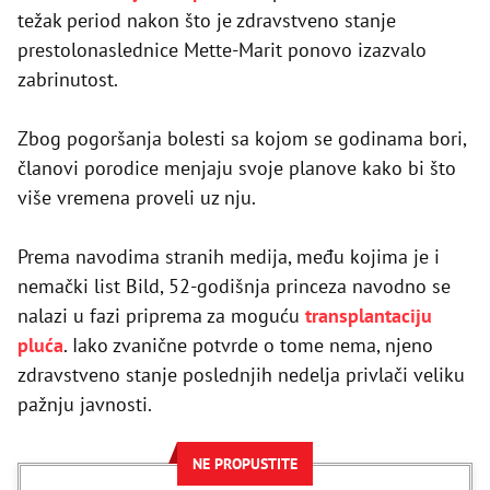
težak period nakon što je zdravstveno stanje
prestolonaslednice Mette-Marit ponovo izazvalo
zabrinutost.
Zbog pogoršanja bolesti sa kojom se godinama bori,
članovi porodice menjaju svoje planove kako bi što
više vremena proveli uz nju.
Prema navodima stranih medija, među kojima je i
nemački list Bild, 52-godišnja princeza navodno se
nalazi u fazi priprema za moguću
transplantaciju
pluća
. Iako zvanične potvrde o tome nema, njeno
zdravstveno stanje poslednjih nedelja privlači veliku
pažnju javnosti.
NE PROPUSTITE