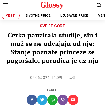
VESTI
ŽIVOTNE PRIČE
LJUBAVNE PRIČE
VEN
SVE JE GORE
Ćerka pauzirala studije, sin i
muž se ne odvajaju od nje:
Stanje poznate princeze se
pogoršalo, porodica je uz nju
02.06.2026. 14:09h
0
PODELI: