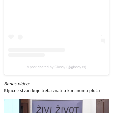
A post shared by Glossy (@glossy.rs)
Bonus video:
Ključne stvari koje treba znati o karcinomu pluća