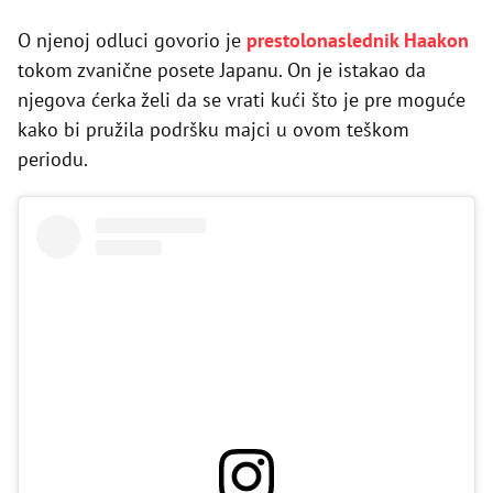
O njenoj odluci govorio je
prestolonaslednik Haakon
tokom zvanične posete Japanu. On je istakao da
njegova ćerka želi da se vrati kući što je pre moguće
kako bi pružila podršku majci u ovom teškom
periodu.