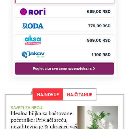
NAJNOVIJE
NAJČITANIJE
SAVETI ZA NEGU
Idealna biljka za baštovane
početnike: Privlači sreću,
nezahtevna je & ukrasiće vaš