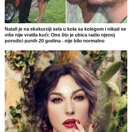
Natali je na ekskurziji sela u kola sa kolegom i nikad se
više nije vratila kući: Ono što je ubica radio njenoj
porodici punih 20 godina - nije bilo normalno