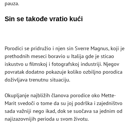
pauza.
Sin se takođe vratio kući
Porodici se pridružio i njen sin Sverre Magnus, koji je
prethodnih meseci boravio u Italija gde je sticao
iskustvo u filmskoj i fotografskoj industriji. Njegov
povratak dodatno pokazuje koliko ozbiljno porodica
doživljava trenutnu situaciju.
Okupljanje najbližih članova porodice oko Mette-
Marit svedoči o tome da su joj podrška i zajedništvo
sada važniji nego ikad, dok se suočava sa jednim od
najizazovnijih perioda u svom životu.