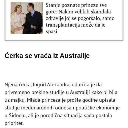
Stanje poznate prineze sve
gore: Nakon velikih skandala
zdravlje joj se pogoršalo, samo
transplantacija može da je
spasi
Ćerka se vraća iz Australije
Njena ćerka, Ingrid Alexandra, odlučila je da
privremeno prekine studije u Australiji kako bi bila
uz majku. Mlada princeza je prošle godine upisala
studije međunarodnih odnosa i političke ekonomije
u Sidneju, ali je porodična situacija sada postala
prioritet.