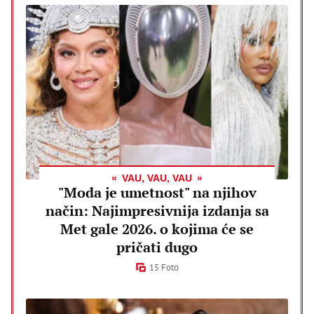
VAU, VAU, VAU
"Moda je umetnost" na njihov
način: Najimpresivnija izdanja sa
Met gale 2026. o kojima će se
pričati dugo
15 Foto