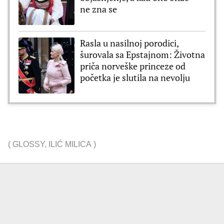
ne zna se
Rasla u nasilnoj porodici,
šurovala sa Epstajnom: Životna
priča norveške princeze od
početka je slutila na nevolju
(
GLOSSY
,
ILIĆ MILICA
)