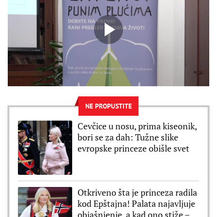
NE PROPUSTITE
Cevčice u nosu, prima kiseonik,
bori se za dah: Tužne slike
evropske princeze obišle svet
Otkriveno šta je princeza radila
kod Epštajna! Palata najavljuje
objašnjenje, a kad ono stiže –