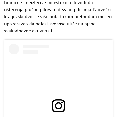
hronične i neizlečive bolesti koja dovodi do
oštećenja plućnog tkiva i otežanog disanja. Norveški
kraljevski dvor je više puta tokom prethodnih meseci
upozoravao da bolest sve više utiče na njene
svakodnevne aktivnosti.