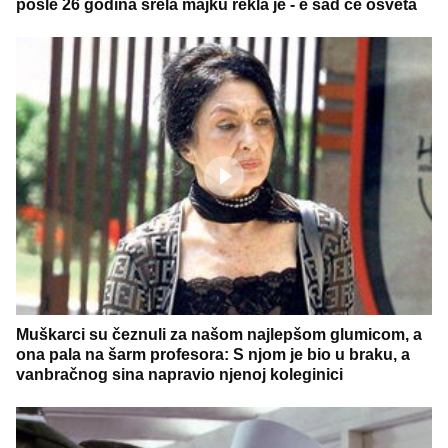
posle 26 godina srela majku rekla je - e sad će osveta
Muškarci su čeznuli za našom najlepšom glumicom, a
ona pala na šarm profesora: S njom je bio u braku, a
vanbračnog sina napravio njenoj koleginici