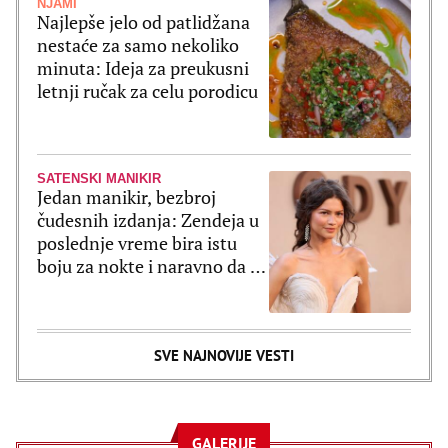
NJAMI
Najlepše jelo od patlidžana
nestaće za samo nekoliko
minuta: Ideja za preukusni
letnji ručak za celu porodicu
SATENSKI MANIKIR
Jedan manikir, bezbroj
čudesnih izdanja: Zendeja u
poslednje vreme bira istu
boju za nokte i naravno da je
ultratrendi
SVE NAJNOVIJE VESTI
GALERIJE