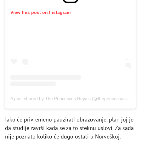
View this post on Instagram
A post shared by The Princesses Royals (@theprincessesroyals)
Iako će privremeno pauzirati obrazovanje, plan joj je
da studije završi kada se za to steknu uslovi. Za sada
nije poznato koliko će dugo ostati u Norveškoj.