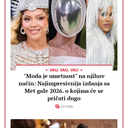
VAU, VAU, VAU
"Moda je umetnost" na njihov
način: Najimpresivnija izdanja sa
Met gale 2026. o kojima će se
pričati dugo
15 Foto