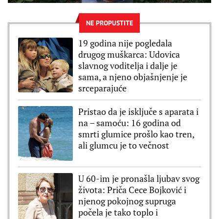
NE PROPUSTITE
19 godina nije pogledala
drugog muškarca: Udovica
slavnog voditelja i dalje je
sama, a njeno objašnjenje je
srceparajuće
Pristao da je isključe s aparata i
na – samoću: 16 godina od
smrti glumice prošlo kao tren,
ali glumcu je to večnost
U 60-im je pronašla ljubav svog
života: Priča Cece Bojković i
njenog pokojnog supruga
počela je tako toplo i