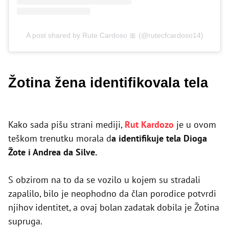
A post shared by Rute Cardoso 🎀 (@rutecfcardoso14)
Žotina žena identifikovala tela
Kako sada pišu strani mediji,
Rut Kardozo
je u ovom
teškom trenutku morala d
a identifikuje tela Dioga
Žote i Andrea da Silve.
S obzirom na to da se vozilo u kojem su stradali
zapalilo, bilo je neophodno da član porodice potvrdi
njihov identitet, a ovaj bolan zadatak dobila je Žotina
supruga.