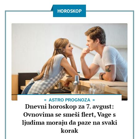
HOROSKOP
ASTRO PROGNOZA
Dnevni horoskop za 7. avgust:
Ovnovima se smeši flert, Vage s
ljudima moraju da paze na svaki
korak