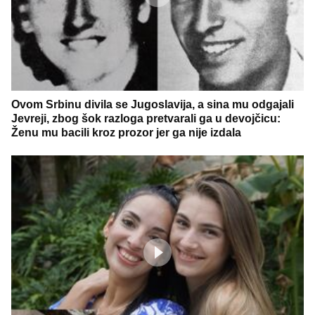
Ovom Srbinu divila se Jugoslavija, a sina mu odgajali
Jevreji, zbog šok razloga pretvarali ga u devojčicu:
Ženu mu bacili kroz prozor jer ga nije izdala