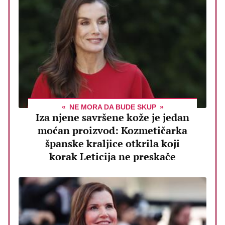
NE MORA DA BUDE SKUP
Iza njene savršene kože je jedan
moćan proizvod: Kozmetičarka
španske kraljice otkrila koji
korak Leticija ne preskače