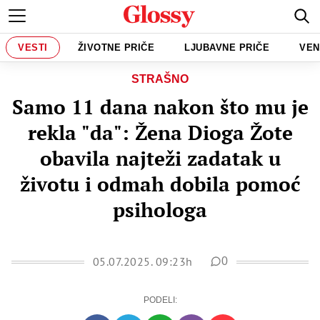
VESTI
ŽIVOTNE PRIČE
LJUBAVNE PRIČE
VEN
STRAŠNO
Samo 11 dana nakon što mu je
rekla "da": Žena Dioga Žote
obavila najteži zadatak u
životu i odmah dobila pomoć
psihologa
05.07.2025. 09:23h
0
PODELI: