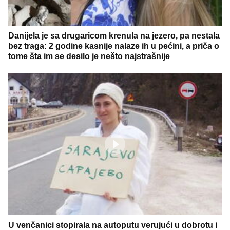
Danijela je sa drugaricom krenula na jezero, pa nestala
bez traga: 2 godine kasnije nalaze ih u pećini, a priča o
tome šta im se desilo je nešto najstrašnije
U venčanici stopirala na autoputu verujući u dobrotu i