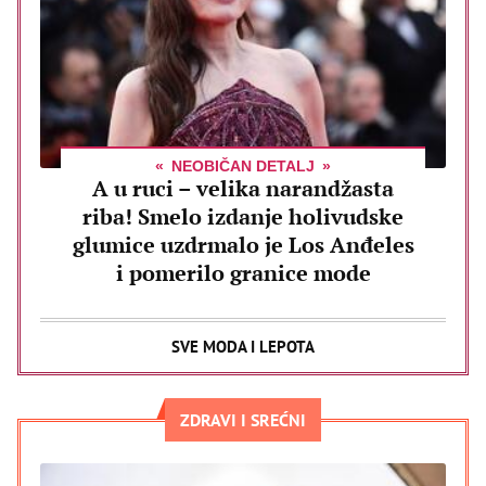
NEOBIČAN DETALJ
A u ruci – velika narandžasta
riba! Smelo izdanje holivudske
glumice uzdrmalo je Los Anđeles
i pomerilo granice mode
SVE MODA I LEPOTA
ZDRAVI I SREĆNI