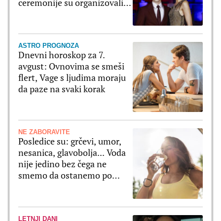
ceremonije su organizovali
bajkovito slavlje
ASTRO PROGNOZA
Dnevni horoskop za 7.
avgust: Ovnovima se smeši
flert, Vage s ljudima moraju
da paze na svaki korak
NE ZABORAVITE
Posledice su: grčevi, umor,
nesanica, glavobolja... Voda
nije jedino bez čega ne
smemo da ostanemo po
velikim vrućinama
LETNJI DANI