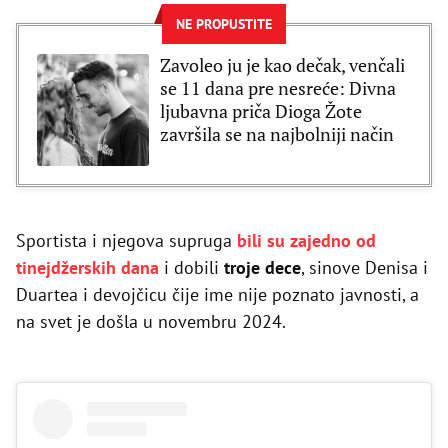
NE PROPUSTITE
Zavoleo ju je kao dečak, venčali
se 11 dana pre nesreće: Divna
ljubavna priča Dioga Žote
završila se na najbolniji način
Sportista i njegova supruga
bili su zajedno od
tinejdžerskih dana
i dobili
troje dece
, sinove Denisa i
Duartea i devojčicu čije ime nije poznato javnosti, a
na svet je došla u novembru 2024.