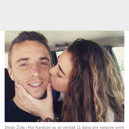
Diogo Žota i Rut Kardozo su se venčali 11 dana pre njegove smrti