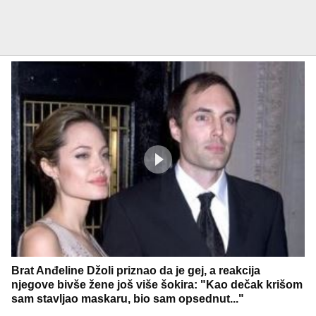
Brat Anđeline Džoli priznao da je gej, a reakcija
njegove bivše žene još više šokira: "Kao dečak krišom
sam stavljao maskaru, bio sam opsednut..."