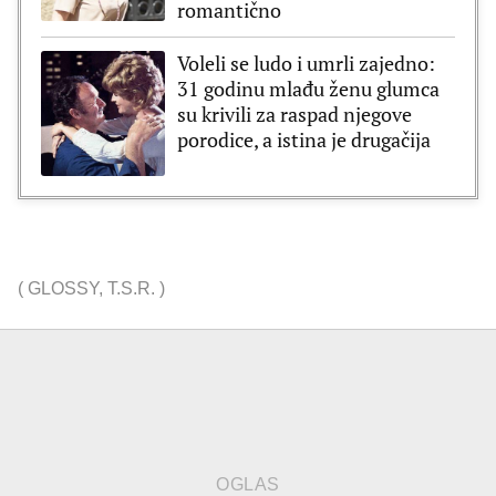
romantično
Voleli se ludo i umrli zajedno:
31 godinu mlađu ženu glumca
su krivili za raspad njegove
porodice, a istina je drugačija
(
GLOSSY
,
T.S.R.
)