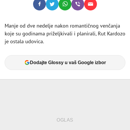
Manje od dve nedelje nakon romantičnog venčanja
koje su godinama priželjkivali i planirali, Rut Kardozo
je ostala udovica.
Dodajte Glossy u vaš Google izbor