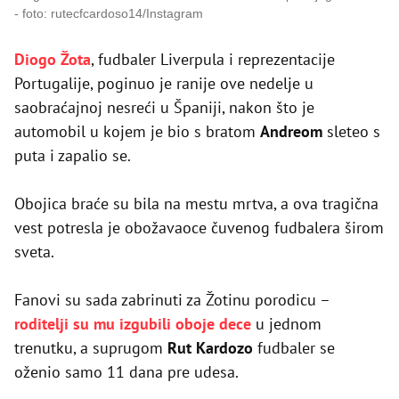
foto: rutecfcardoso14/Instagram
Diogo Žota
, fudbaler Liverpula i reprezentacije
Portugalije, poginuo je ranije ove nedelje u
saobraćajnoj nesreći u Španiji, nakon što je
automobil u kojem je bio s bratom
Andreom
sleteo s
puta i zapalio se.
Obojica braće su bila na mestu mrtva, a ova tragična
vest potresla je obožavaoce čuvenog fudbalera širom
sveta.
Fanovi su sada zabrinuti za Žotinu porodicu –
roditelji su mu izgubili oboje dece
u jednom
trenutku, a suprugom
Rut Kardozo
fudbaler se
oženio samo 11 dana pre udesa.