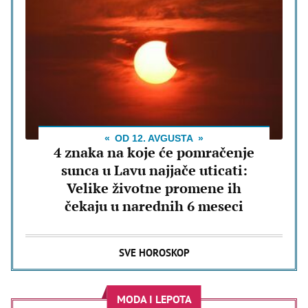
OD 12. AVGUSTA
4 znaka na koje će pomračenje
sunca u Lavu najjače uticati:
Velike životne promene ih
čekaju u narednih 6 meseci
SVE HOROSKOP
MODA I LEPOTA