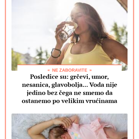
NE ZABORAVITE
Posledice su: grčevi, umor,
nesanica, glavobolja... Voda nije
jedino bez čega ne smemo da
ostanemo po velikim vrućinama