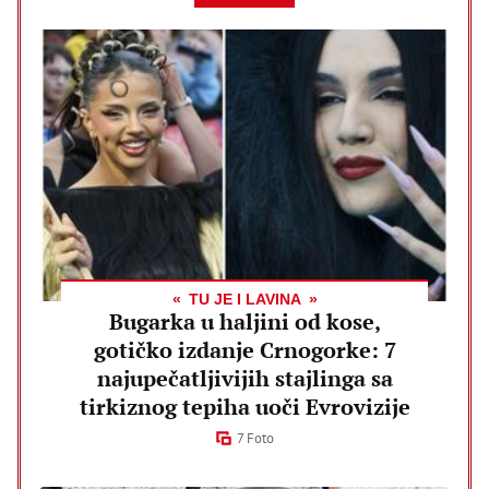
TU JE I LAVINA
Bugarka u haljini od kose,
gotičko izdanje Crnogorke: 7
najupečatljivijih stajlinga sa
tirkiznog tepiha uoči Evrovizije
7 Foto