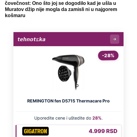
čovečnost: Ono što joj se dogodilo kad je ušla u
Muratov džip nije mogla da zamisli ni u najgorem
košmaru