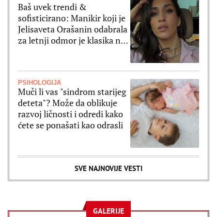
Baš uvek trendi &
sofisticirano: Manikir koji je
Jelisaveta Orašanin odabrala
za letnji odmor je klasika na
delu
PSIHOLOGIJA
Muči li vas "sindrom starijeg
deteta"? Može da oblikuje
razvoj ličnosti i odredi kako
ćete se ponašati kao odrasli
SVE NAJNOVIJE VESTI
GALERIJE