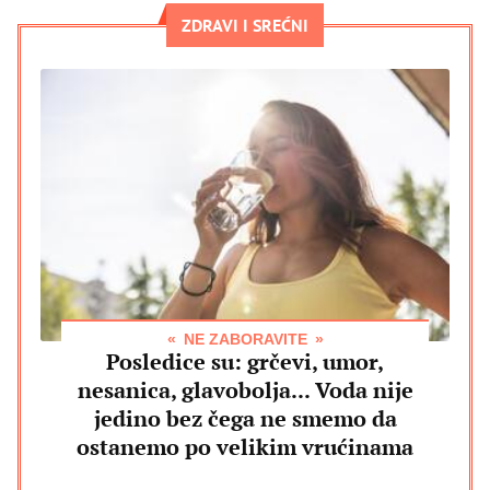
ZDRAVI I SREĆNI
NE ZABORAVITE
Posledice su: grčevi, umor,
nesanica, glavobolja... Voda nije
jedino bez čega ne smemo da
ostanemo po velikim vrućinama