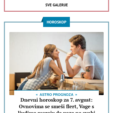
SVE GALERIJE
HOROSKOP
ASTRO PROGNOZA
Dnevni horoskop za 7. avgust:
Ovnovima se smeši flert, Vage s
ljudima moraju da paze na svaki