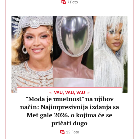
7 Foto
VAU, VAU, VAU
"Moda je umetnost" na njihov
način: Najimpresivnija izdanja sa
Met gale 2026. o kojima će se
pričati dugo
15 Foto