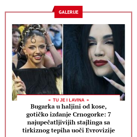
GALERIJE
TU JE I LAVINA
Bugarka u haljini od kose,
gotičko izdanje Crnogorke: 7
najupečatljivijih stajlinga sa
tirkiznog tepiha uoči Evrovizije