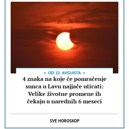
OD 12. AVGUSTA
4 znaka na koje će pomračenje
sunca u Lavu najjače uticati:
Velike životne promene ih
čekaju u narednih 6 meseci
SVE HOROSKOP