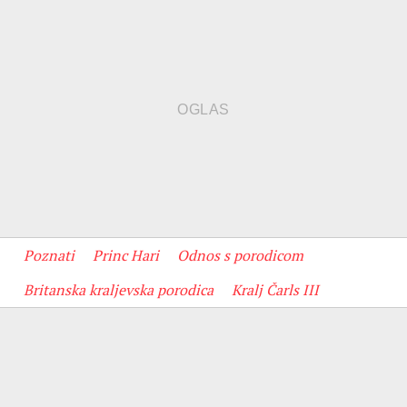
Poznati
Princ Hari
Odnos s porodicom
Britanska kraljevska porodica
Kralj Čarls III