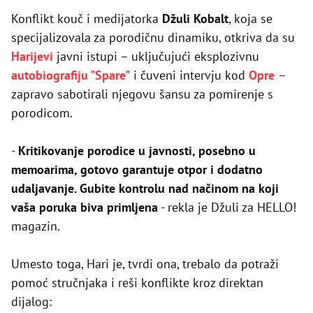
Konflikt kouč i medijatorka
Džuli Kobalt
, koja se
specijalizovala za porodičnu dinamiku, otkriva da su
Harijevi
javni istupi – uključujući eksplozivnu
autobiografiju "Spare"
i čuveni intervju kod
Opre
–
zapravo sabotirali njegovu šansu za pomirenje s
porodicom.
-
Kritikovanje porodice u javnosti, posebno u
memoarima, gotovo garantuje otpor i dodatno
udaljavanje. Gubite kontrolu nad načinom na koji
vaša poruka biva primljena
- rekla je Džuli za HELLO!
magazin.
Umesto toga, Hari je, tvrdi ona, trebalo da potraži
pomoć stručnjaka i reši konflikte kroz direktan
dijalog: