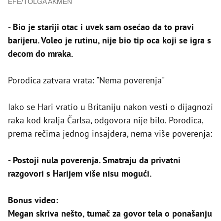
EFE/TOLGA AKMEN
-
Bio je stariji otac i uvek sam osećao da to pravi
barijeru. Voleo je rutinu, nije bio tip oca koji se igra s
decom do mraka.
Porodica zatvara vrata: "Nema poverenja"
Iako se Hari vratio u Britaniju nakon vesti o dijagnozi
raka kod kralja Čarlsa, odgovora nije bilo. Porodica,
prema rečima jednog insajdera, nema više poverenja:
-
Postoji nula poverenja. Smatraju da privatni
razgovori s Harijem više nisu mogući.
Bonus video:
Megan skriva nešto, tumač za govor tela o ponašanju