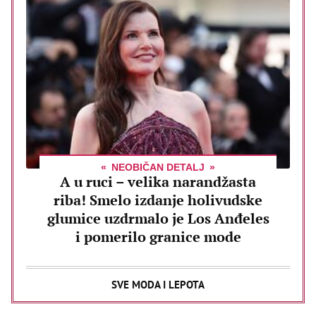
NEOBIČAN DETALJ
A u ruci – velika narandžasta
riba! Smelo izdanje holivudske
glumice uzdrmalo je Los Anđeles
i pomerilo granice mode
SVE MODA I LEPOTA