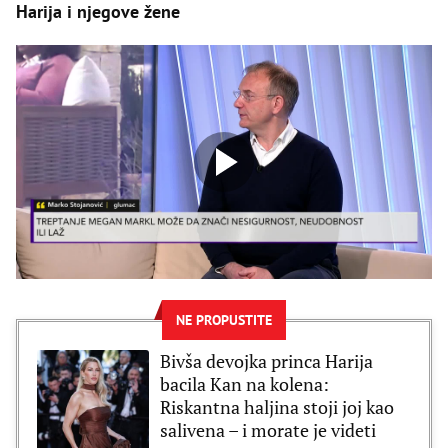
Harija i njegove žene
NE PROPUSTITE
Bivša devojka princa Harija
bacila Kan na kolena:
Riskantna haljina stoji joj kao
salivena – i morate je videti