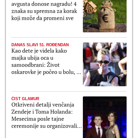
avgusta donose nagradu! 4
znaka su spremna za korak
koji može da promeni sve
DANAS SLAVI 51. ROĐENDAN
Kao dete je videla kako
majka ubija oca u
samoodbrani: Život
oskarovke je počeo u bolu, a
pretvorio se u bajku
ČIST GLAMUR
Otkriveni detalji venčanja
Zendeje i Toma Holanda:
Mesecima posle tajne
ceremonije su organizovali
bajkovito slavlje