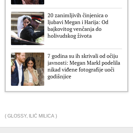
20 zanimljivih činjenica o
ljubavi Megan i Harija: Od
bajkovitog venčanja do
holivudskog života
7 godina su ih skrivali od očiju
javnosti: Megan Markl podelila
nikad viđene fotografije uoči
godišnjice
(
GLOSSY
,
ILIĆ MILICA
)