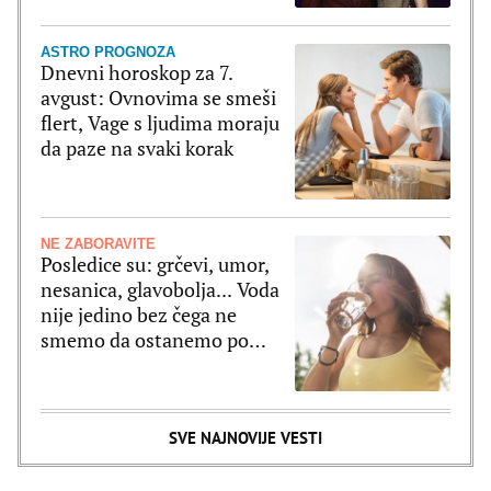
ASTRO PROGNOZA
Dnevni horoskop za 7.
avgust: Ovnovima se smeši
flert, Vage s ljudima moraju
da paze na svaki korak
NE ZABORAVITE
Posledice su: grčevi, umor,
nesanica, glavobolja... Voda
nije jedino bez čega ne
smemo da ostanemo po
velikim vrućinama
SVE NAJNOVIJE VESTI