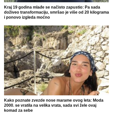
Kraj 19 godina mlađe se načisto zapustio: Pa sada
doživeo transformaciju, smršao je više od 20 kilograma
i ponovo izgleda moćno
Kako poznate zvezde nose marame ovog leta: Moda
2000. se vratila na velika vrata, sada svi žele ovaj
komad za sebe