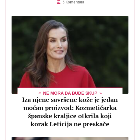
3 Komentara
NE MORA DA BUDE SKUP
Iza njene savršene kože je jedan
moćan proizvod: Kozmetičarka
španske kraljice otkrila koji
korak Leticija ne preskače