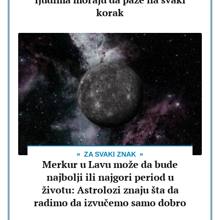
korak
ZA SVAKI ZNAK
Merkur u Lavu može da bude
najbolji ili najgori period u
životu: Astrolozi znaju šta da
radimo da izvučemo samo dobro