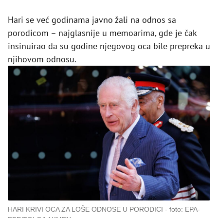
Hari se već godinama javno žali na odnos sa
porodicom – najglasnije u memoarima, gde je čak
insinuirao da su godine njegovog oca bile prepreka u
njihovom odnosu.
HARI KRIVI OCA ZA LOŠE ODNOSE U PORODICI
foto: EPA-