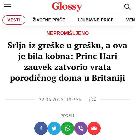
VESTI
ŽIVOTNE PRIČE
LJUBAVNE PRIČE
VEN
NEPROMIŠLJENO
Srlja iz greške u grešku, a ova
je bila kobna: Princ Hari
zauvek zatvorio vrata
porodičnog doma u Britaniji
22.05.2025. 18:35h
0
PODELI: