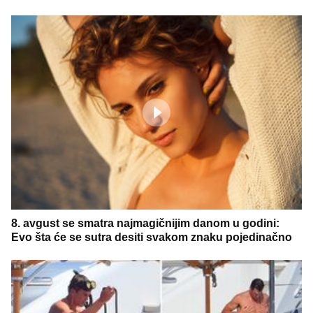
8. avgust se smatra najmagičnijim danom u godini:
Evo šta će se sutra desiti svakom znaku pojedinačno