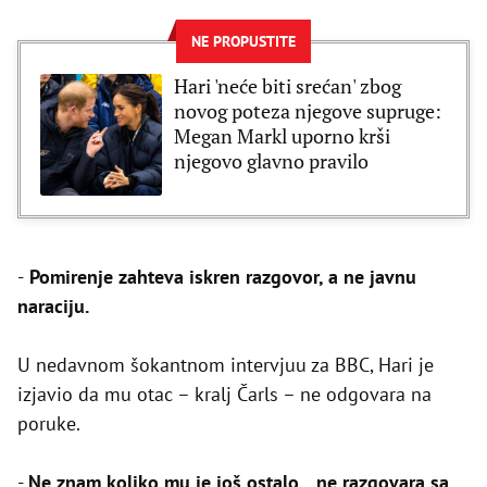
NE PROPUSTITE
Hari 'neće biti srećan' zbog
novog poteza njegove supruge:
Megan Markl uporno krši
njegovo glavno pravilo
-
Pomirenje zahteva iskren razgovor, a ne javnu
naraciju.
U nedavnom šokantnom intervjuu za BBC, Hari je
izjavio da mu otac – kralj Čarls – ne odgovara na
poruke.
-
Ne znam koliko mu je još ostalo... ne razgovara sa