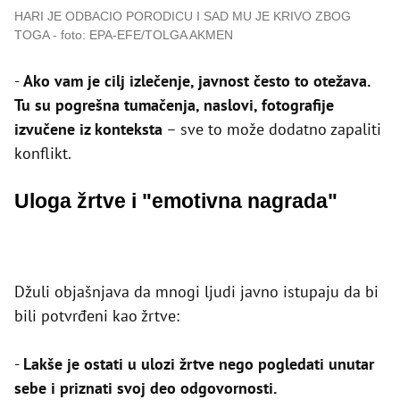
HARI JE ODBACIO PORODICU I SAD MU JE KRIVO ZBOG
TOGA
foto: EPA-EFE/TOLGA AKMEN
-
Ako vam je cilj izlečenje, javnost često to otežava.
Tu su pogrešna tumačenja, naslovi, fotografije
izvučene iz konteksta
– sve to može dodatno zapaliti
konflikt.
Uloga žrtve i "emotivna nagrada"
Džuli objašnjava da mnogi ljudi javno istupaju da bi
bili potvrđeni kao žrtve:
-
Lakše je ostati u ulozi žrtve nego pogledati unutar
sebe i priznati svoj deo odgovornosti.