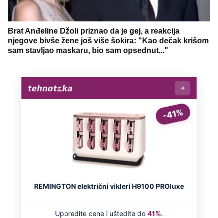
Brat Anđeline Džoli priznao da je gej, a reakcija
njegove bivše žene još više šokira: "Kao dečak krišom
sam stavljao maskaru, bio sam opsednut..."