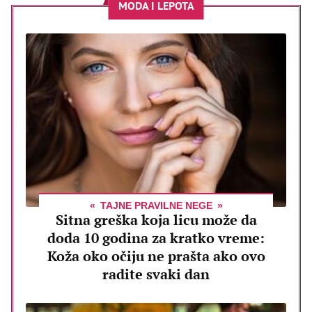
MODA I LEPOTA
TAJNE PRAVILNE NEGE
Sitna greška koja licu može da
doda 10 godina za kratko vreme:
Koža oko očiju ne prašta ako ovo
radite svaki dan