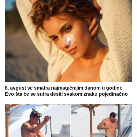
8. avgust se smatra najmagičnijim danom u godini:
Evo šta će se sutra desiti svakom znaku pojedinačno