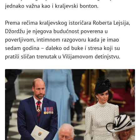
jednako važna kao i kraljevski bonton.
Prema rečima kraljevskog istoričara Roberta Lejsija,
Džordžu je njegova budućnost poverena u
poverljivom, intimnom razgovoru kada je imao
sedam godina – daleko od buke i stresa koji su
pratili sličan trenutak u Vilijamovom detinjstvu.