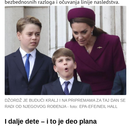
bezbednosnih razloga i očuvanja linije nasledstva.
DŽORDŽ JE BUDUĆI KRALJ I NA PRIPREMAMA ZA TAJ DAN SE
RADI OD NJEGOVOG ROĐENJA
foto: EPA-EFE/NEIL HALL
I dalje dete – i to je deo plana