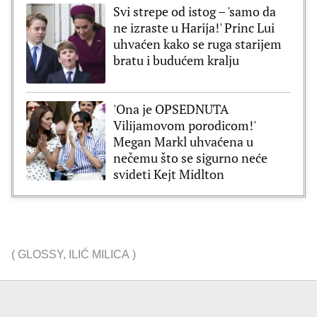
Svi strepe od istog – 'samo da
ne izraste u Harija!' Princ Lui
uhvaćen kako se ruga starijem
bratu i budućem kralju
'Ona je OPSEDNUTA
Vilijamovom porodicom!'
Megan Markl uhvaćena u
nečemu što se sigurno neće
svideti Kejt Midlton
(
GLOSSY
,
ILIĆ MILICA
)