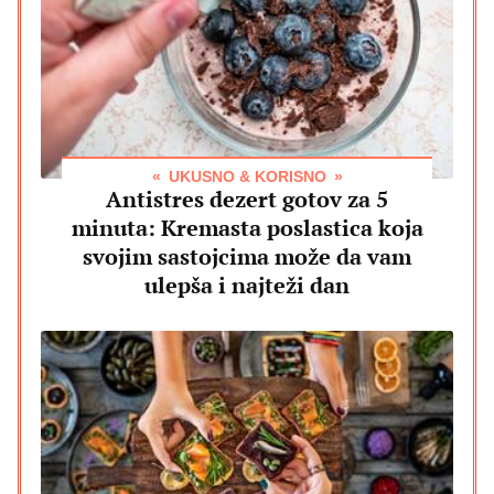
UKUSNO & KORISNO
Antistres dezert gotov za 5
minuta: Kremasta poslastica koja
svojim sastojcima može da vam
ulepša i najteži dan