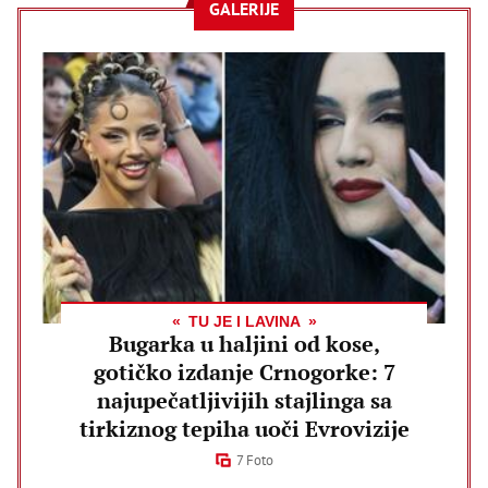
GALERIJE
TU JE I LAVINA
Bugarka u haljini od kose,
gotičko izdanje Crnogorke: 7
najupečatljivijih stajlinga sa
tirkiznog tepiha uoči Evrovizije
7 Foto