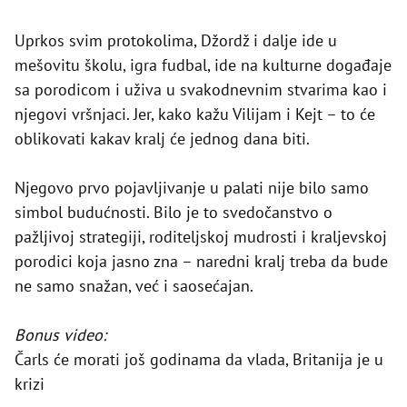
Uprkos svim protokolima, Džordž i dalje ide u
mešovitu školu, igra fudbal, ide na kulturne događaje
sa porodicom i uživa u svakodnevnim stvarima kao i
njegovi vršnjaci. Jer, kako kažu Vilijam i Kejt – to će
oblikovati kakav kralj će jednog dana biti.
Njegovo prvo pojavljivanje u palati nije bilo samo
simbol budućnosti. Bilo je to svedočanstvo o
pažljivoj strategiji, roditeljskoj mudrosti i kraljevskoj
porodici koja jasno zna – naredni kralj treba da bude
ne samo snažan, već i saosećajan.
Bonus video:
Čarls će morati još godinama da vlada, Britanija je u
krizi