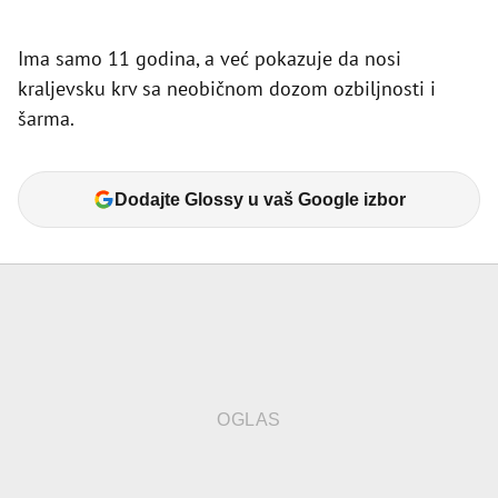
Ima samo 11 godina, a već pokazuje da nosi
kraljevsku krv sa neobičnom dozom ozbiljnosti i
šarma.
Dodajte Glossy u vaš Google izbor