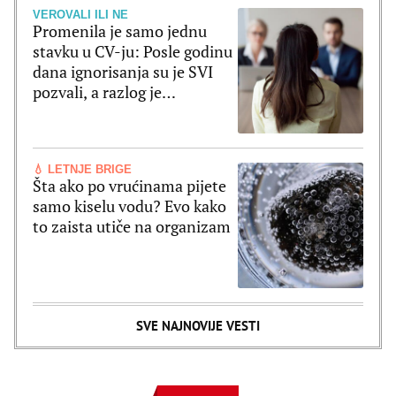
VEROVALI ILI NE
Promenila je samo jednu
stavku u CV-ju: Posle godinu
dana ignorisanja su je SVI
pozvali, a razlog je
poražavajući
💧 LETNJE BRIGE
Šta ako po vrućinama pijete
samo kiselu vodu? Evo kako
to zaista utiče na organizam
SVE NAJNOVIJE VESTI