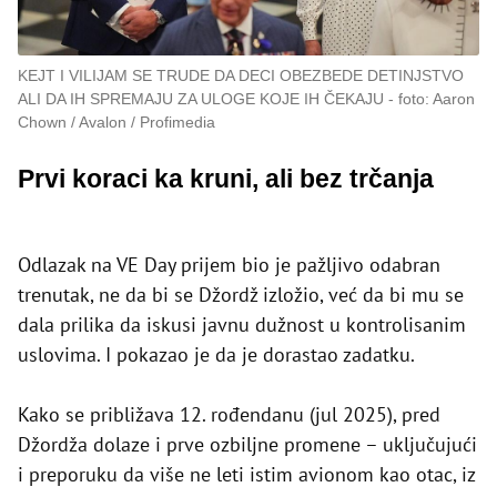
KEJT I VILIJAM SE TRUDE DA DECI OBEZBEDE DETINJSTVO
ALI DA IH SPREMAJU ZA ULOGE KOJE IH ČEKAJU
foto: Aaron
Chown / Avalon / Profimedia
Prvi koraci ka kruni, ali bez trčanja
Odlazak na VE Day prijem bio je pažljivo odabran
trenutak, ne da bi se Džordž izložio, već da bi mu se
dala prilika da iskusi javnu dužnost u kontrolisanim
uslovima. I pokazao je da je dorastao zadatku.
Kako se približava 12. rođendanu (jul 2025), pred
Džordža dolaze i prve ozbiljne promene – uključujući
i preporuku da više ne leti istim avionom kao otac, iz