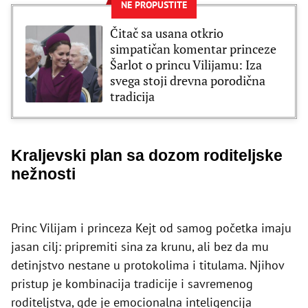
NE PROPUSTITE
Čitač sa usana otkrio
simpatičan komentar princeze
Šarlot o princu Vilijamu: Iza
svega stoji drevna porodična
tradicija
Kraljevski plan sa dozom roditeljske
nežnosti
Princ Vilijam i princeza Kejt od samog početka imaju
jasan cilj: pripremiti sina za krunu, ali bez da mu
detinjstvo nestane u protokolima i titulama. Njihov
pristup je kombinacija tradicije i savremenog
roditeljstva, gde je emocionalna inteligencija