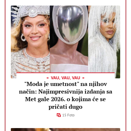
VAU, VAU, VAU
"Moda je umetnost" na njihov
način: Najimpresivnija izdanja sa
Met gale 2026. o kojima će se
pričati dugo
15 Foto