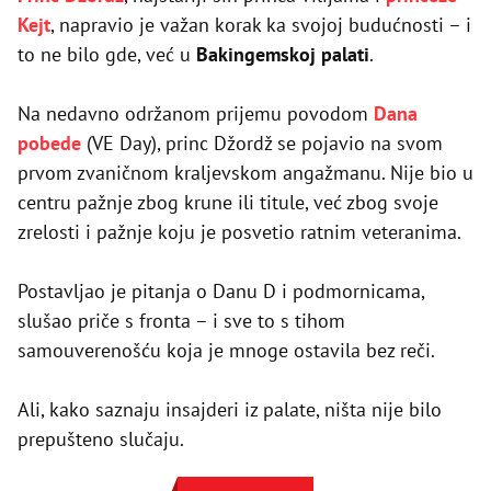
Kejt
, napravio je važan korak ka svojoj budućnosti – i
to ne bilo gde, već u
Bakingemskoj palati
.
Na nedavno održanom prijemu povodom
Dana
pobede
(VE Day), princ Džordž se pojavio na svom
prvom zvaničnom kraljevskom angažmanu. Nije bio u
centru pažnje zbog krune ili titule, već zbog svoje
zrelosti i pažnje koju je posvetio ratnim veteranima.
Postavljao je pitanja o Danu D i podmornicama,
slušao priče s fronta – i sve to s tihom
samouverenošću koja je mnoge ostavila bez reči.
Ali, kako saznaju insajderi iz palate, ništa nije bilo
prepušteno slučaju.