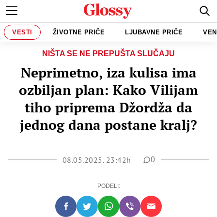
VESTI
ŽIVOTNE PRIČE
LJUBAVNE PRIČE
VEN
NIŠTA SE NE PREPUŠTA SLUČAJU
Neprimetno, iza kulisa ima
ozbiljan plan: Kako Vilijam
tiho priprema Džordža da
jednog dana postane kralj?
08.05.2025. 23:42h
0
PODELI: