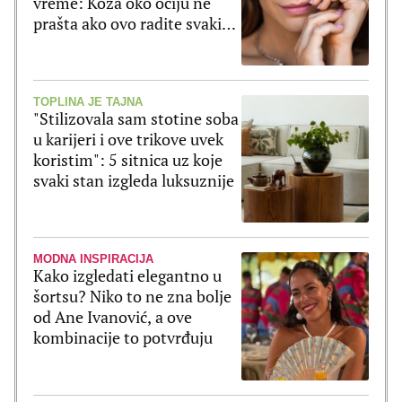
vreme: Koža oko očiju ne
prašta ako ovo radite svaki
dan
TOPLINA JE TAJNA
"Stilizovala sam stotine soba
u karijeri i ove trikove uvek
koristim": 5 sitnica uz koje
svaki stan izgleda luksuznije
MODNA INSPIRACIJA
Kako izgledati elegantno u
šortsu? Niko to ne zna bolje
od Ane Ivanović, a ove
kombinacije to potvrđuju