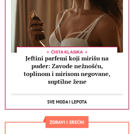
ČISTA KLASIKA
Jeftini parfemi koji mirišu na
puder: Zavode nežnošću,
toplinom i mirisom negovane,
suptilne žene
SVE MODA I LEPOTA
ZDRAVI I SREĆNI