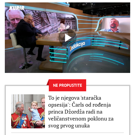
NE PROPUSTITE
To je njegova 'staračka
opsesija': Čarls od rođenja
princa Džordža radi na
veličanstvenom poklonu za
svog prvog unuka