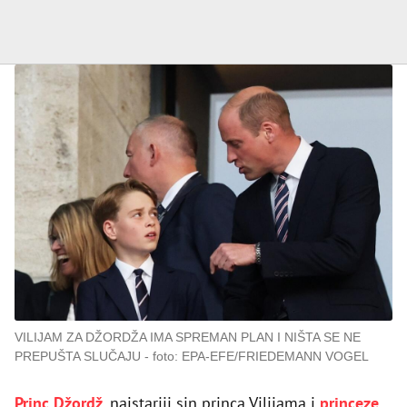
VILIJAM ZA DŽORDŽA IMA SPREMAN PLAN I NIŠTA SE NE
PREPUŠTA SLUČAJU
foto: EPA-EFE/FRIEDEMANN VOGEL
Princ Džordž
, najstariji sin princa Vilijama i
princeze