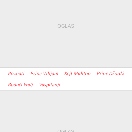
Poznati
Princ Vilijam
Kejt Midlton
Princ Džordž
Budući kralj
Vaspitanje