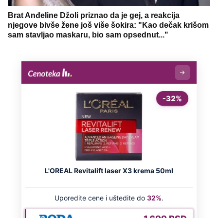
Brat Anđeline Džoli priznao da je gej, a reakcija
njegove bivše žene još više šokira: "Kao dečak krišom
sam stavljao maskaru, bio sam opsednut..."