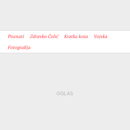
Poznati
Zdravko Čolić
Kratka kosa
Vojska
Fotografija