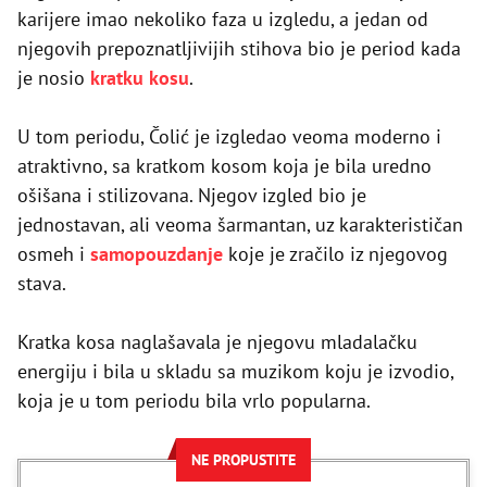
karijere imao nekoliko faza u izgledu, a jedan od
njegovih prepoznatljivijih stihova bio je period kada
je nosio
kratku kosu
.
U tom periodu, Čolić je izgledao veoma moderno i
atraktivno, sa kratkom kosom koja je bila uredno
ošišana i stilizovana. Njegov izgled bio je
jednostavan, ali veoma šarmantan, uz karakterističan
osmeh i
samopouzdanje
koje je zračilo iz njegovog
stava.
Kratka kosa naglašavala je njegovu mladalačku
energiju i bila u skladu sa muzikom koju je izvodio,
koja je u tom periodu bila vrlo popularna.
NE PROPUSTITE