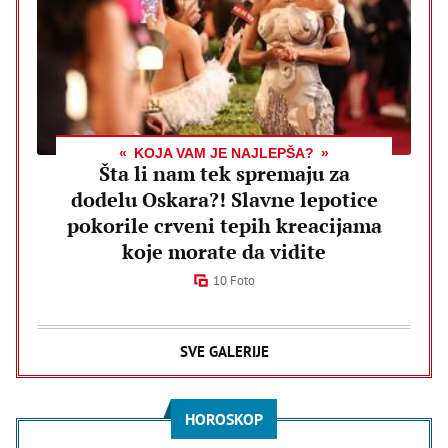
KOJA VAM JE NAJLEPŠA?
Šta li nam tek spremaju za
dodelu Oskara?! Slavne lepotice
pokorile crveni tepih kreacijama
koje morate da vidite
10 Foto
SVE GALERIJE
HOROSKOP