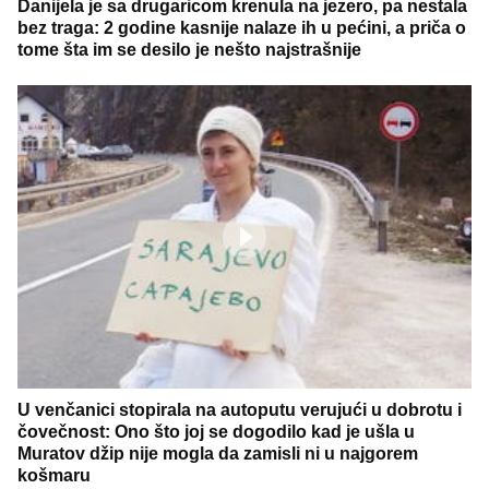
Danijela je sa drugaricom krenula na jezero, pa nestala
bez traga: 2 godine kasnije nalaze ih u pećini, a priča o
tome šta im se desilo je nešto najstrašnije
U venčanici stopirala na autoputu verujući u dobrotu i
čovečnost: Ono što joj se dogodilo kad je ušla u
Muratov džip nije mogla da zamisli ni u najgorem
košmaru