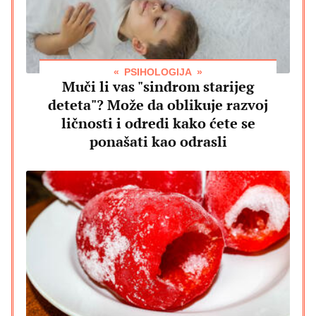
PSIHOLOGIJA
Muči li vas "sindrom starijeg
deteta"? Može da oblikuje razvoj
ličnosti i odredi kako ćete se
ponašati kao odrasli