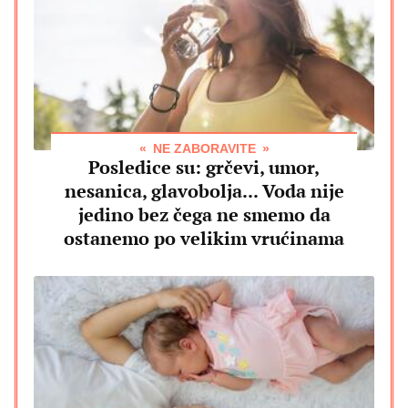
NE ZABORAVITE
Posledice su: grčevi, umor,
nesanica, glavobolja... Voda nije
jedino bez čega ne smemo da
ostanemo po velikim vrućinama