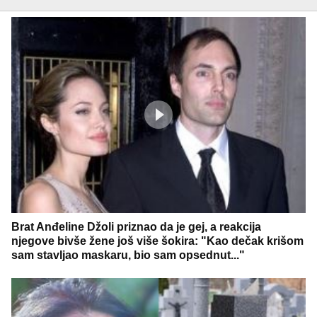
Brat Anđeline Džoli priznao da je gej, a reakcija
njegove bivše žene još više šokira: "Kao dečak krišom
sam stavljao maskaru, bio sam opsednut..."