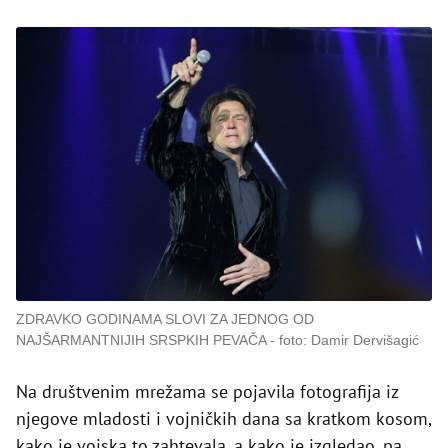
ZDRAVKO GODINAMA SLOVI ZA JEDNOG OD
NAJŠARMANTNIJIH SRSPKIH PEVAČA
foto: Damir Dervišagić
Na društvenim mrežama se pojavila fotografija iz
njegove mladosti i vojničkih dana sa kratkom kosom,
kako je vojska to zahtevala, a kako je izgledao, pa