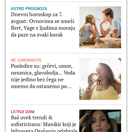
ASTRO PROGNOZA
Dnevni horoskop za 7.
avgust: Ovnovima se smeši
flert, Vage s ljudima moraju
da paze na svaki korak
NE ZABORAVITE
Posledice su: grčevi, umor,
nesanica, glavobolja... Voda
nije jedino bez čega ne
smemo da ostanemo po
velikim vrućinama
LETNJI DANI
Baš uvek trendi &
sofisticirano: Manikir koji je
Jelisaveta Orašanin odabrala