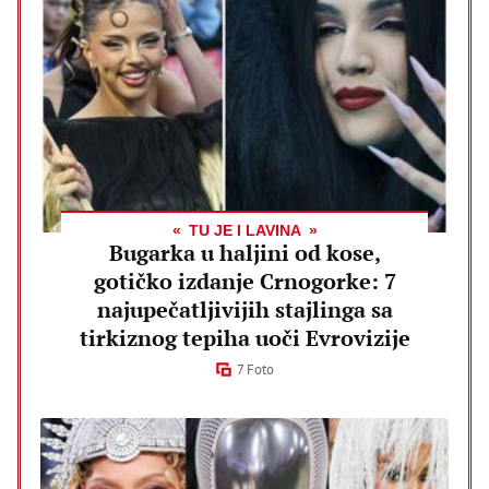
TU JE I LAVINA
Bugarka u haljini od kose,
gotičko izdanje Crnogorke: 7
najupečatljivijih stajlinga sa
tirkiznog tepiha uoči Evrovizije
7 Foto