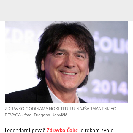
ZDRAVKO GODINAMA NOSI TITULU NAJŠARMANTNIJEG
PEVAČA
foto: Dragana Udovičić
Legendarni pevač
Zdravko Čolić
je tokom svoje