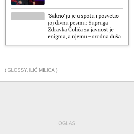
'Sakrio' ju je u spotu i posvetio
joj divnu pesmu: Supruga
Zdravka Čolića za javnost je
enigma, a njemu – srodna duša
(
GLOSSY
,
ILIĆ MILICA
)