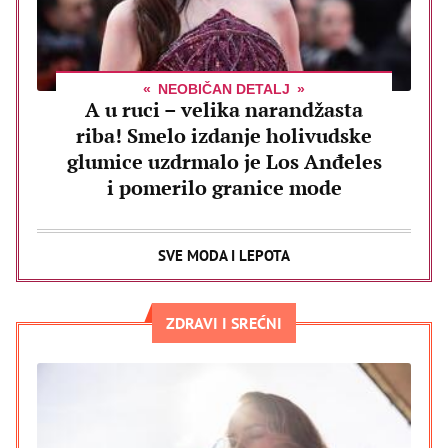
NEOBIČAN DETALJ
A u ruci – velika narandžasta
riba! Smelo izdanje holivudske
glumice uzdrmalo je Los Anđeles
i pomerilo granice mode
SVE MODA I LEPOTA
ZDRAVI I SREĆNI