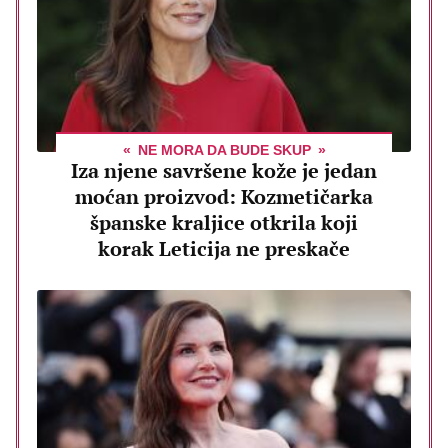
NE MORA DA BUDE SKUP
Iza njene savršene kože je jedan
moćan proizvod: Kozmetičarka
španske kraljice otkrila koji
korak Leticija ne preskače