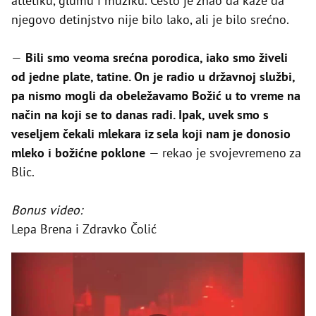
atletiku, glumu i muziku. Često je znao da kaže da
njegovo detinjstvo nije bilo lako, ali je bilo srećno.
—
Bili smo veoma srećna porodica, iako smo živeli
od jedne plate, tatine. On je radio u državnoj službi,
pa nismo mogli da obeležavamo Božić u to vreme na
način na koji se to danas radi. Ipak, uvek smo s
veseljem čekali mlekara iz sela koji nam je donosio
mleko i božićne poklone
— rekao je svojevremeno za
Blic.
Bonus video:
Lepa Brena i Zdravko Čolić