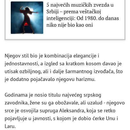
5 najvećih muzičkih zvezda u
Srbiji – prema veštačkoj
inteligenciji: Od 1980. do danas
niko nije bio kao oni
Njegov stil bio je kombinacija elegancije i
jednostavnosti, a izgled sa kratkom kosom davao je
utisak ozbiljnog, ali i dalje šarmantnog izvođača, što
je dodatno pojačavalo njegovu harizmu.
Godinama je nosio titulu najvećeg srpskog
zavodnika, žene su ga obožavale, ali uzalud - njegovo
srce je osvojila supruga Aleksandra, koja se retko
pojavljuje u javnosti, s kojom je dobio ćerke Unu i
Laru.