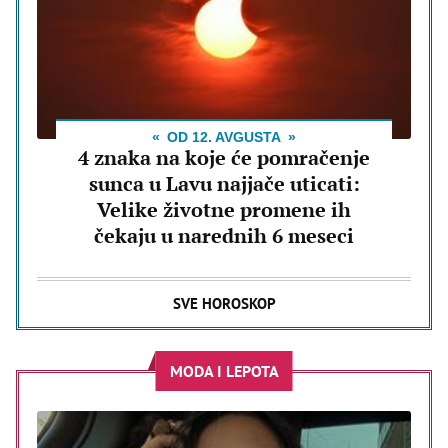
OD 12. AVGUSTA
4 znaka na koje će pomračenje
sunca u Lavu najjače uticati:
Velike životne promene ih
čekaju u narednih 6 meseci
SVE HOROSKOP
MODA I LEPOTA