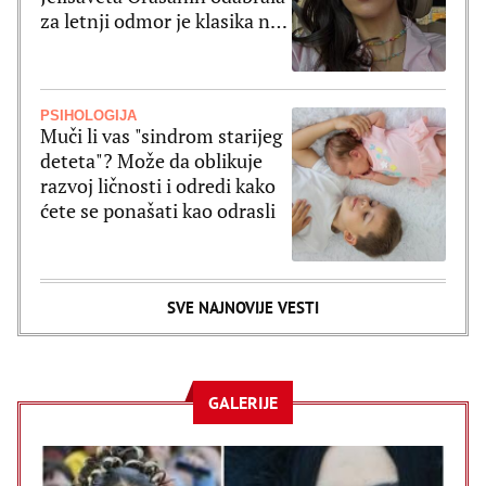
za letnji odmor je klasika na
delu
PSIHOLOGIJA
Muči li vas "sindrom starijeg
deteta"? Može da oblikuje
razvoj ličnosti i odredi kako
ćete se ponašati kao odrasli
SVE NAJNOVIJE VESTI
GALERIJE