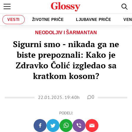
VESTI
ŽIVOTNE PRIČE
LJUBAVNE PRIČE
VEN
NEODOLJIV I ŠARMANTAN
Sigurni smo - nikada ga ne
biste prepoznali: Kako je
Zdravko Čolić izgledao sa
kratkom kosom?
22.01.2025. 19:40h
0
PODELI: