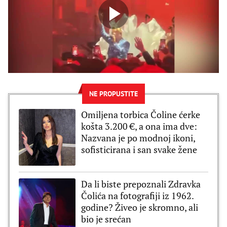
NE PROPUSTITE
Omiljena torbica Čoline ćerke
košta 3.200 €, a ona ima dve:
Nazvana je po modnoj ikoni,
sofisticirana i san svake žene
Da li biste prepoznali Zdravka
Čolića na fotografiji iz 1962.
godine? Živeo je skromno, ali
bio je srećan