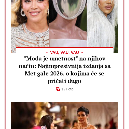
VAU, VAU, VAU
"Moda je umetnost" na njihov
način: Najimpresivnija izdanja sa
Met gale 2026. o kojima će se
pričati dugo
15 Foto