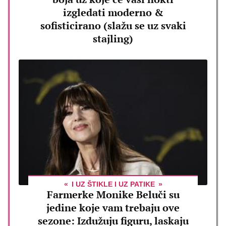
izgledati moderno &
sofisticirano (slažu se uz svaki
stajling)
I UZ ŠTIKLE I UZ PATIKE
Farmerke Monike Beluči su
jedine koje vam trebaju ove
sezone: Izdužuju figuru, laskaju