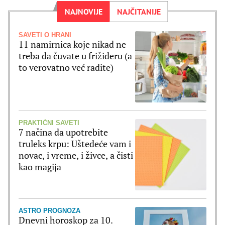
NAJNOVIJE
NAJČITANIJE
SAVETI O HRANI
11 namirnica koje nikad ne
treba da čuvate u frižideru (a
to verovatno već radite)
PRAKTIČNI SAVETI
7 načina da upotrebite
truleks krpu: Uštedeće vam i
novac, i vreme, i živce, a čisti
kao magija
ASTRO PROGNOZA
Dnevni horoskop za 10.