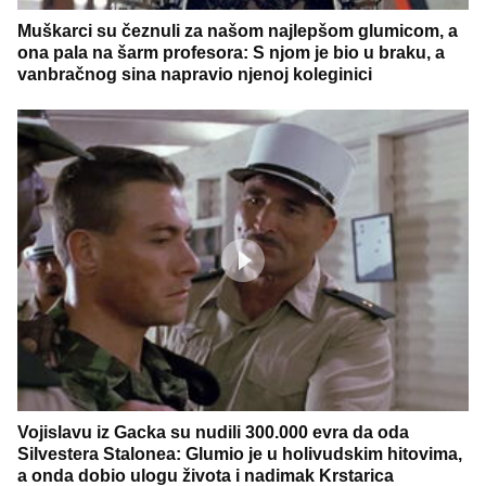
Muškarci su čeznuli za našom najlepšom glumicom, a
ona pala na šarm profesora: S njom je bio u braku, a
vanbračnog sina napravio njenoj koleginici
Vojislavu iz Gacka su nudili 300.000 evra da oda
Silvestera Stalonea: Glumio je u holivudskim hitovima,
a onda dobio ulogu života i nadimak Krstarica