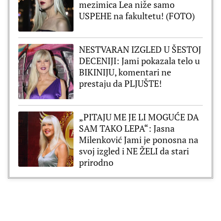
mezimica Lea niže samo
USPEHE na fakultetu! (FOTO)
NESTVARAN IZGLED U ŠESTOJ
DECENIJI: Jami pokazala telo u
BIKINIJU, komentari ne
prestaju da PLJUŠTE!
„PITAJU ME JE LI MOGUĆE DA
SAM TAKO LEPA“: Jasna
Milenković Jami je ponosna na
svoj izgled i NE ŽELI da stari
prirodno