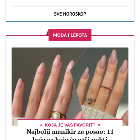
SVE HOROSKOP
MODA I LEPOTA
KOJA JE VAŠ FAVORIT?
Najbolji manikir za posao: 11
boja uz koje će vaši nokti