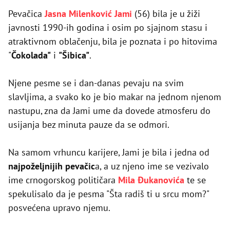
Pevačica
Jasna Milenković Jami
(56) bila je u žiži
javnosti 1990-ih godina i osim po sjajnom stasu i
atraktivnom oblačenju, bila je poznata i po hitovima
"
Čokolada"
i
"Šibica"
.
Njene pesme se i dan-danas pevaju na svim
slavljima, a svako ko je bio makar na jednom njenom
nastupu, zna da Jami ume da dovede atmosferu do
usijanja bez minuta pauze da se odmori.
Na samom vrhuncu karijere, Jami je bila i jedna od
najpoželjnijih pevačic
a, a uz njeno ime se vezivalo
ime crnogorskog političara
Mila Đukanovića
te se
spekulisalo da je pesma "Šta radiš ti u srcu mom?"
posvećena upravo njemu.