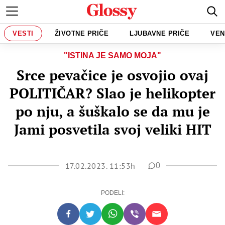
VESTI
ŽIVOTNE PRIČE
LJUBAVNE PRIČE
VEN
"ISTINA JE SAMO MOJA"
Srce pevačice je osvojio ovaj
POLITIČAR? Slao je helikopter
po nju, a šuškalo se da mu je
Jami posvetila svoj veliki HIT
17.02.2023. 11:53h
0
PODELI: