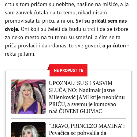
crtu s tom pričom su nebitne, nasilne na mišiće, a ja
sam zauvek ćutala na tu temu, nikad nisam
promovisala tu priču, a ni on.
Svi su pričali sem nas
dvoje.
Oni koji su želeli da budu u trci i da se izbore
za neko mesto na tu temu su smešni, a čim se ta
priča provlači i dan-danas, to sve govori,
a ja ćutim
-
rekla je Jami.
NE PROPUSTITE
UPOZNALI SU SE SASVIM
SLUČAJNO: Nadimak Jasne
Milenković JAMI krije neobičnu
PRIČU, a svemu je kumovao
naš ČUVENI GLUMAC
"BRAVO, PRINCEZO MAMINA":
Pevačica se pohvalila da