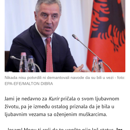
Nikada nisu potvrdili ni demantovali navode da su bili u vezi
foto:
EPA-EFE/MALTON DIBRA
Jami je nedavno za
Kurir
pričala o svom ljubavnom
životu, pa je između ostalog priznala da je bila u
ljubavnim vezama sa oženjenim muškarcima.
- Jesam! Mogu ti reći da to uopšte nije loš status.
Jer