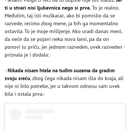
ti u stvari nisi ljubavnica nego si prva.
To je realno.
Međutim, taj isti muškarac, ako bi pomislio da se
razvede, recimo zbog mene, ja bih ga momentalno
ostavila. To je moje mišljenje. Ako uradi danas meni,
da neće da se pojavi neka nova Jami, pa da on
ponovi tu priču, jer jednom razveden, uvek razveden -
priznala je i dodala:
-
Nikada nisam htela na tuđim suzama da gradim
svoju sreću
, zbog čega nikada nisam išla do kraja, ali
nije ni bilo potrebe, jer u takvom odnosu sam uvek
bila i ostala prva.-