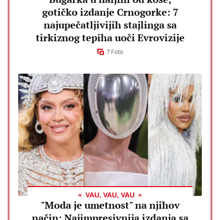
gotičko izdanje Crnogorke: 7
najupečatljivijih stajlinga sa
tirkiznog tepiha uoči Evrovizije
7 Foto
VAU, VAU, VAU
"Moda je umetnost" na njihov
način: Najimpresivnija izdanja sa