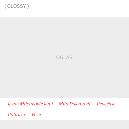
(
GLOSSY
)
Jasna Milenković Jami
Milo Đukanović
Pevačica
Političar
Veza