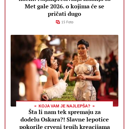
Met gale 2026. o kojima će se
pričati dugo
15 Foto
KOJA VAM JE NAJLEPŠA?
Šta li nam tek spremaju za
dodelu Oskara?! Slavne lepotice
pokorile crveni tepih kreacijama