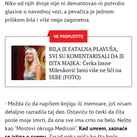
Niko od njih dvoje nije ni demantovao ni potvrdio
glasine o navodnoj vezi, a pevačica je jednom
prilikom bila i više nego zagonetna.
NE PROPUSTITE
BILA JE FATALNA PLAVUŠA,
SVI SU KOMENTARISALI DA JE
ISTA MAJKA: Ćerka Jasne
Milenković Jami više ne liči na
SEBE (FOTO)
- Možda ću da napišem knjigu ili memoare, još nisam
detaljno razradila taj deo. Ostaviću to ćerki da čita
posle moje smrti, da ona sve ima crno na belo. Nešto
kao "Mostovi okruga Medison".
Kad umrem, saznaće
se istina o svemu
. Zasad neka priča ko šta hoće.