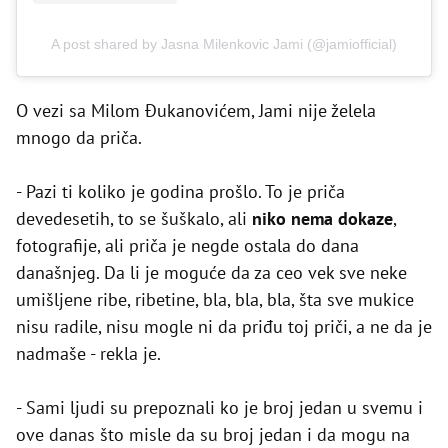
A post shared by Jasna Milenkovic Jami (@jamiofficial)
O vezi sa Milom Đukanovićem, Jami nije želela
mnogo da priča.
- Pazi ti koliko je godina prošlo. To je priča
devedesetih, to se šuškalo, ali
niko nema dokaze
,
fotografije, ali priča je negde ostala do dana
današnjeg. Da li je moguće da za ceo vek sve neke
umišljene ribe, ribetine, bla, bla, bla, šta sve mukice
nisu radile, nisu mogle ni da priđu toj priči, a ne da je
nadmaše - rekla je.
- Sami ljudi su prepoznali ko je broj jedan u svemu i
ove danas što misle da su broj jedan i da mogu na