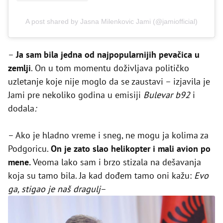
A post shared by Jasna Milenkovic Jami (@jamiofficial)
–
Ja sam bila jedna od najpopularnijih pevačica u
zemlji
. On u tom momentu doživljava političko
uzletanje koje nije moglo da se zaustavi – izjavila je
Jami pre nekoliko godina u emisiji
Bulevar b92
i
dodala
:
– Ako je hladno vreme i sneg, ne mogu ja kolima za
Podgoricu.
On je zato slao helikopter i mali avion po
mene.
Veoma lako sam i brzo stizala na dešavanja
koja su tamo bila. Ja kad dođem tamo oni kažu:
Evo
ga, stigao je naš dragulj
–