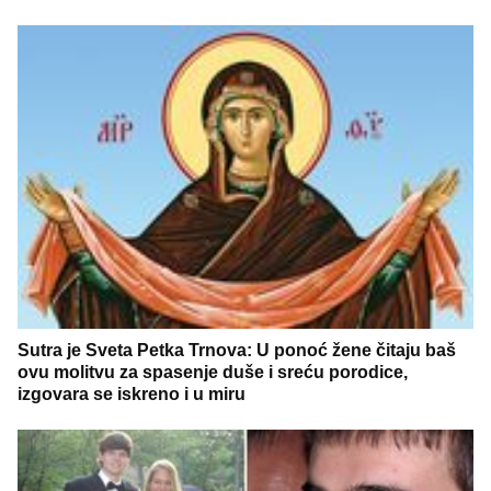
Sutra je Sveta Petka Trnova: U ponoć žene čitaju baš
ovu molitvu za spasenje duše i sreću porodice,
izgovara se iskreno i u miru