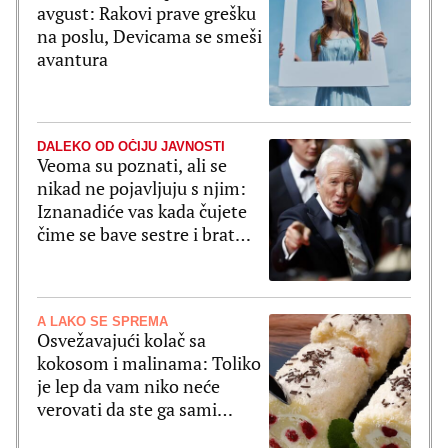
avgust: Rakovi prave grešku
na poslu, Devicama se smeši
avantura
DALEKO OD OČIJU JAVNOSTI
Veoma su poznati, ali se
nikad ne pojavljuju s njim:
Iznanadiće vas kada čujete
čime se bave sestre i brat
Ričarada Gira
A LAKO SE SPREMA
Osvežavajući kolač sa
kokosom i malinama: Toliko
je lep da vam niko neće
verovati da ste ga sami
spremali (RECEPT)