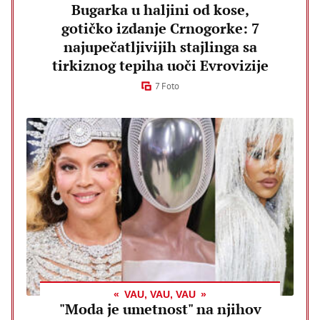
Bugarka u haljini od kose,
gotičko izdanje Crnogorke: 7
najupečatljivijih stajlinga sa
tirkiznog tepiha uoči Evrovizije
7 Foto
VAU, VAU, VAU
"Moda je umetnost" na njihov