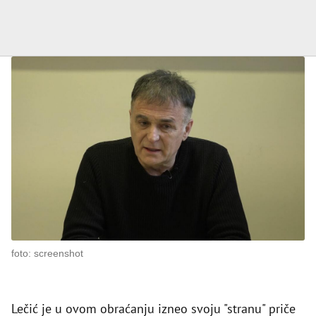
foto: screenshot
Lečić je u ovom obraćanju izneo svoju "stranu" priče