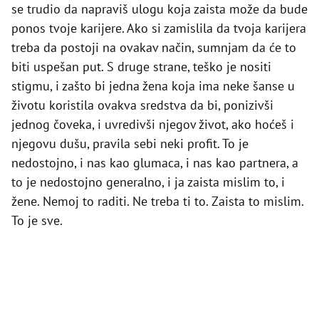
se trudio da napraviš ulogu koja zaista može da bude
ponos tvoje karijere. Ako si zamislila da tvoja karijera
treba da postoji na ovakav način, sumnjam da će to
biti uspešan put. S druge strane, teško je nositi
stigmu, i zašto bi jedna žena koja ima neke šanse u
životu koristila ovakva sredstva da bi, ponizivši
jednog čoveka, i uvredivši njegov život, ako hoćeš i
njegovu dušu, pravila sebi neki profit. To je
nedostojno, i nas kao glumaca, i nas kao partnera, a
to je nedostojno generalno, i ja zaista mislim to, i
žene. Nemoj to raditi. Ne treba ti to. Zaista to mislim.
To je sve.