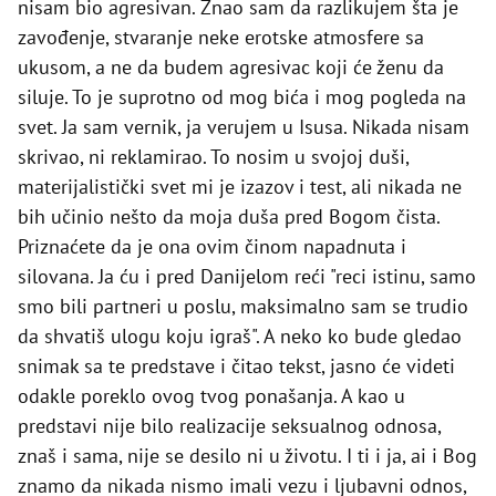
nisam bio agresivan. Znao sam da razlikujem šta je
zavođenje, stvaranje neke erotske atmosfere sa
ukusom, a ne da budem agresivac koji će ženu da
siluje. To je suprotno od mog bića i mog pogleda na
svet. Ja sam vernik, ja verujem u Isusa. Nikada nisam
skrivao, ni reklamirao. To nosim u svojoj duši,
materijalistički svet mi je izazov i test, ali nikada ne
bih učinio nešto da moja duša pred Bogom čista.
Priznaćete da je ona ovim činom napadnuta i
silovana. Ja ću i pred Danijelom reći "reci istinu, samo
smo bili partneri u poslu, maksimalno sam se trudio
da shvatiš ulogu koju igraš". A neko ko bude gledao
snimak sa te predstave i čitao tekst, jasno će videti
odakle poreklo ovog tvog ponašanja. A kao u
predstavi nije bilo realizacije seksualnog odnosa,
znaš i sama, nije se desilo ni u životu. I ti i ja, ai i Bog
znamo da nikada nismo imali vezu i ljubavni odnos,