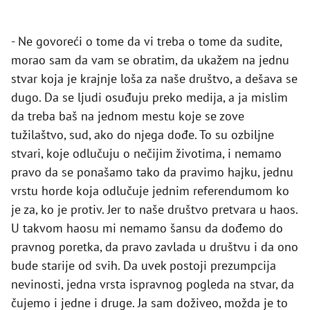
- Ne govoreći o tome da vi treba o tome da sudite,
morao sam da vam se obratim, da ukažem na jednu
stvar koja je krajnje loša za naše društvo, a dešava se
dugo. Da se ljudi osuđuju preko medija, a ja mislim
da treba baš na jednom mestu koje se zove
tužilaštvo, sud, ako do njega dođe. To su ozbiljne
stvari, koje odlučuju o nečijim životima, i nemamo
pravo da se ponašamo tako da pravimo hajku, jednu
vrstu horde koja odlučuje jednim referendumom ko
je za, ko je protiv. Jer to naše društvo pretvara u haos.
U takvom haosu mi nemamo šansu da dođemo do
pravnog poretka, da pravo zavlada u društvu i da ono
bude starije od svih. Da uvek postoji prezumpcija
nevinosti, jedna vrsta ispravnog pogleda na stvar, da
čujemo i jedne i druge. Ja sam doživeo, možda je to