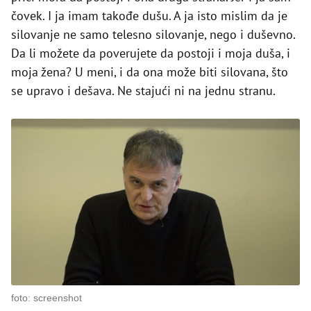
čovek. I ja imam takođe dušu. A ja isto mislim da je
silovanje ne samo telesno silovanje, nego i duševno.
Da li možete da poverujete da postoji i moja duša, i
moja žena? U meni, i da ona može biti silovana, što
se upravo i dešava. Ne stajući ni na jednu stranu.
foto: screenshot