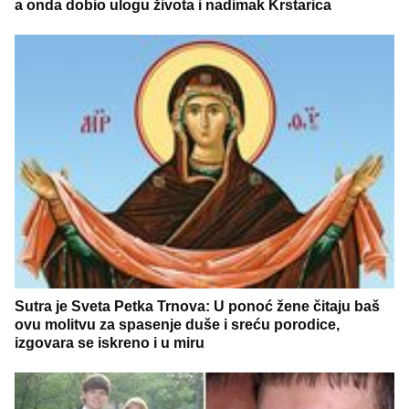
a onda dobio ulogu života i nadimak Krstarica
Sutra je Sveta Petka Trnova: U ponoć žene čitaju baš
ovu molitvu za spasenje duše i sreću porodice,
izgovara se iskreno i u miru