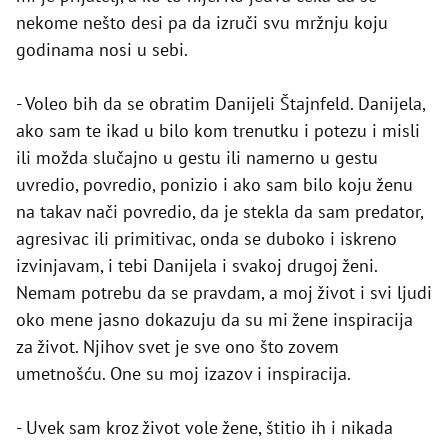
nekome nešto desi pa da izruči svu mržnju koju
godinama nosi u sebi.
- Voleo bih da se obratim Danijeli Štajnfeld. Danijela,
ako sam te ikad u bilo kom trenutku i potezu i misli
ili možda slučajno u gestu ili namerno u gestu
uvredio, povredio, ponizio i ako sam bilo koju ženu
na takav nači povredio, da je stekla da sam predator,
agresivac ili primitivac, onda se duboko i iskreno
izvinjavam, i tebi Danijela i svakoj drugoj ženi.
Nemam potrebu da se pravdam, a moj život i svi ljudi
oko mene jasno dokazuju da su mi žene inspiracija
za život. Njihov svet je sve ono što zovem
umetnošću. One su moj izazov i inspiracija.
- Uvek sam kroz život vole žene, štitio ih i nikada