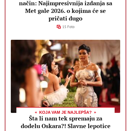
način: Najimpresivnija izdanja sa
Met gale 2026. o kojima će se
pričati dugo
15 Foto
KOJA VAM JE NAJLEPŠA?
Šta li nam tek spremaju za
dodelu Oskara?! Slavne lepotice