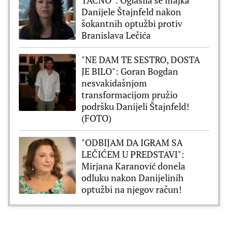
Danijele Štajnfeld nakon
šokantnih optužbi protiv
Branislava Lečića
"NE DAM TE SESTRO, DOSTA
JE BILO": Goran Bogdan
nesvakidašnjom
transformacijom pružio
podršku Danijeli Štajnfeld!
(FOTO)
"ODBIJAM DA IGRAM SA
LEČIĆEM U PREDSTAVI":
Mirjana Karanović donela
odluku nakon Danijelinih
optužbi na njegov račun!