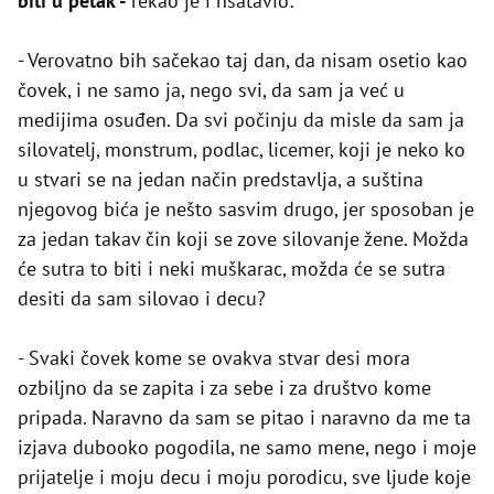
biti u petak -
rekao je i nsatavio:
- Verovatno bih sačekao taj dan, da nisam osetio kao
čovek, i ne samo ja, nego svi, da sam ja već u
medijima osuđen. Da svi počinju da misle da sam ja
silovatelj, monstrum, podlac, licemer, koji je neko ko
u stvari se na jedan način predstavlja, a suština
njegovog bića je nešto sasvim drugo, jer sposoban je
za jedan takav čin koji se zove silovanje žene. Možda
će sutra to biti i neki muškarac, možda će se sutra
desiti da sam silovao i decu?
- Svaki čovek kome se ovakva stvar desi mora
ozbiljno da se zapita i za sebe i za društvo kome
pripada. Naravno da sam se pitao i naravno da me ta
izjava dubooko pogodila, ne samo mene, nego i moje
prijatelje i moju decu i moju porodicu, sve ljude koje