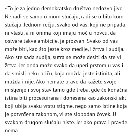
- To je za jedno demokratsko društvo nedozvoljivo.
Ne radi se samo o mom slučaju, radi se o bilo kom
slučaju. Jednom rečju, svako od vas, koji ne pripada
ni vlasti, a ni onima koji imaju moć u novcu, da
ostvare takve ambicije, je prozvan. Svako od vas
može biti, kao što jeste kroz medije, i žrtva i sudija.
Ako ste sada sudija, sutra se može desiti da ste vi
žrtva. Jer onda može svako da uperi prstom u vas i
da smisli neku priču, koja možda jeste istinita, ali
možda i nije. Ako nemate pravo da kažete svoje
mišljenje i svoj stav tamo gde treba, gde će konačna
istina biti procesuirana i donesena kao zakonski akt
koji ubija svaku vrstu stigme, nego samo istine koja
je potvrđena zakonom, vi ste slobodan čovek. U
svakom drugom slučaju niste. Jer ako prava i pravde
nema...