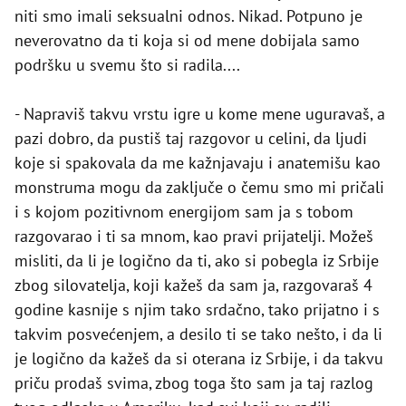
niti smo imali seksualni odnos. Nikad. Potpuno je
neverovatno da ti koja si od mene dobijala samo
podršku u svemu što si radila....
- Napraviš takvu vrstu igre u kome mene uguravaš, a
pazi dobro, da pustiš taj razgovor u celini, da ljudi
koje si spakovala da me kažnjavaju i anatemišu kao
monstruma mogu da zaključe o čemu smo mi pričali
i s kojom pozitivnom energijom sam ja s tobom
razgovarao i ti sa mnom, kao pravi prijatelji. Možeš
misliti, da li je logično da ti, ako si pobegla iz Srbije
zbog silovatelja, koji kažeš da sam ja, razgovaraš 4
godine kasnije s njim tako srdačno, tako prijatno i s
takvim posvećenjem, a desilo ti se tako nešto, i da li
je logično da kažeš da si oterana iz Srbije, i da takvu
priču prodaš svima, zbog toga što sam ja taj razlog