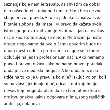
saznanje koje nam je trebalo, da shvatim da dobar
deo našeg intelektulanog i umetničkog bića ne zna
šta je pravo i pravda. A to su jednake šanse za sve.
Pitanje slobode, da imate i vi pravo da kažete svoju
istinu, pogotovo kad vam je život naciljan na ovakav
način kao što je slučaj sa mnom. Ne tražim ja ništa
drugo, nego samo da ovo o čemu govorim bude na
onom mestu gde su profesionalci i gde se o tome
odlučuje na jedan profesionalan način. Ako nemamo
pravo i pravnu državu, ako nemamo pravni poredak,
onda je sve medijski moguće. A ko onda može da
utiče na to ko je u pravu, a ko nije? Isključivo oni koji
su na vlasti, jer imaju moć, uticaj, i oni koji imaju
novac, koji mogu da plate da se stvori atmosfera u
društvu onakva kakva odgovara njima, zbog različitih
ambicija, i planova.