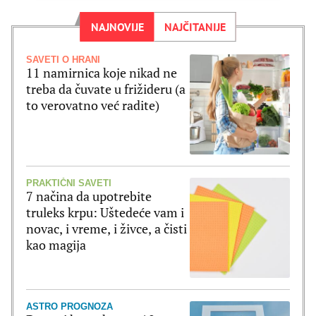
NAJNOVIJE
NAJČITANIJE
SAVETI O HRANI
11 namirnica koje nikad ne
treba da čuvate u frižideru (a
to verovatno već radite)
PRAKTIČNI SAVETI
7 načina da upotrebite
truleks krpu: Uštedeće vam i
novac, i vreme, i živce, a čisti
kao magija
ASTRO PROGNOZA