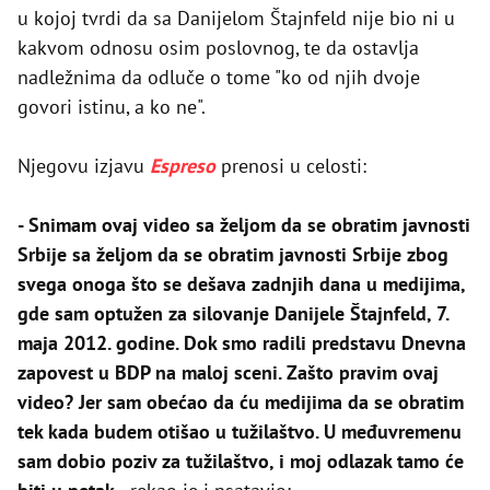
u kojoj tvrdi da sa Danijelom Štajnfeld nije bio ni u
kakvom odnosu osim poslovnog, te da ostavlja
nadležnima da odluče o tome "ko od njih dvoje
govori istinu, a ko ne".
Njegovu izjavu
Espreso
prenosi u celosti:
- Snimam ovaj video sa željom da se obratim javnosti
Srbije sa željom da se obratim javnosti Srbije zbog
svega onoga što se dešava zadnjih dana u medijima,
gde sam optužen za silovanje Danijele Štajnfeld, 7.
maja 2012. godine. Dok smo radili predstavu Dnevna
zapovest u BDP na maloj sceni. Zašto pravim ovaj
video? Jer sam obećao da ću medijima da se obratim
tek kada budem otišao u tužilaštvo. U međuvremenu
sam dobio poziv za tužilaštvo, i moj odlazak tamo će