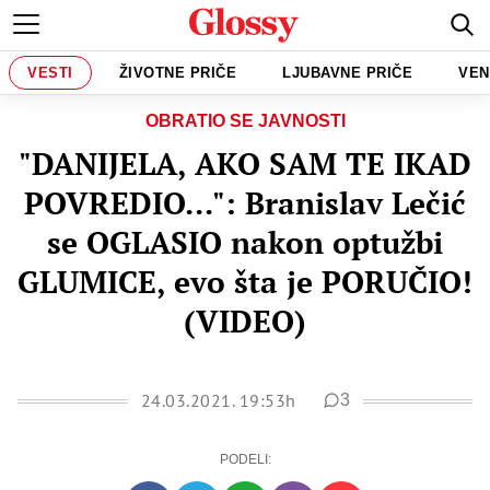
VESTI
ŽIVOTNE PRIČE
LJUBAVNE PRIČE
VEN
OBRATIO SE JAVNOSTI
"DANIJELA, AKO SAM TE IKAD
POVREDIO...": Branislav Lečić
se OGLASIO nakon optužbi
GLUMICE, evo šta je PORUČIO!
(VIDEO)
24.03.2021. 19:53h
3
PODELI: