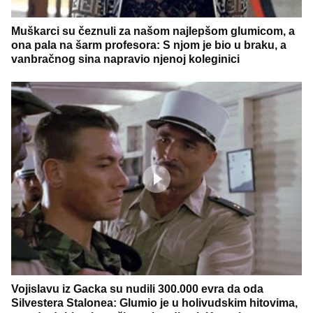
Muškarci su čeznuli za našom najlepšom glumicom, a
ona pala na šarm profesora: S njom je bio u braku, a
vanbračnog sina napravio njenoj koleginici
Vojislavu iz Gacka su nudili 300.000 evra da oda
Silvestera Stalonea: Glumio je u holivudskim hitovima,