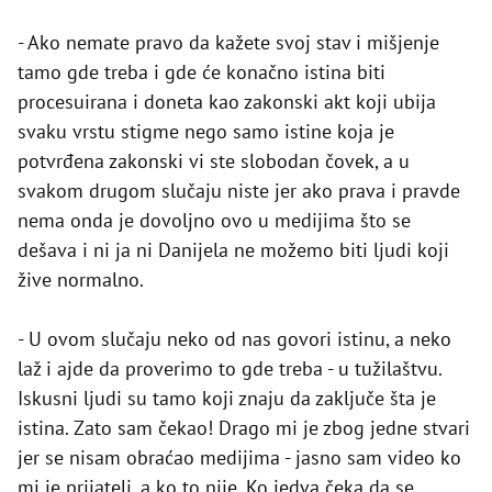
- Ako nemate pravo da kažete svoj stav i mišjenje
tamo gde treba i gde će konačno istina biti
procesuirana i doneta kao zakonski akt koji ubija
svaku vrstu stigme nego samo istine koja je
potvrđena zakonski vi ste slobodan čovek, a u
svakom drugom slučaju niste jer ako prava i pravde
nema onda je dovoljno ovo u medijima što se
dešava i ni ja ni Danijela ne možemo biti ljudi koji
žive normalno.
- U ovom slučaju neko od nas govori istinu, a neko
laž i ajde da proverimo to gde treba - u tužilaštvu.
Iskusni ljudi su tamo koji znaju da zaključe šta je
istina. Zato sam čekao! Drago mi je zbog jedne stvari
jer se nisam obraćao medijima - jasno sam video ko
mi je prijatelj, a ko to nije. Ko jedva čeka da se