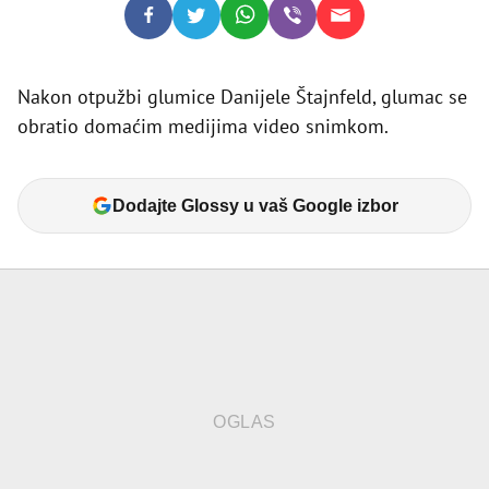
Nakon otpužbi glumice Danijele Štajnfeld, glumac se
obratio domaćim medijima video snimkom.
Dodajte Glossy u vaš Google izbor