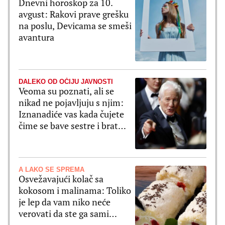
Dnevni horoskop za 10.
avgust: Rakovi prave grešku
na poslu, Devicama se smeši
avantura
DALEKO OD OČIJU JAVNOSTI
Veoma su poznati, ali se
nikad ne pojavljuju s njim:
Iznanadiće vas kada čujete
čime se bave sestre i brat
Ričarada Gira
A LAKO SE SPREMA
Osvežavajući kolač sa
kokosom i malinama: Toliko
je lep da vam niko neće
verovati da ste ga sami
spremali (RECEPT)