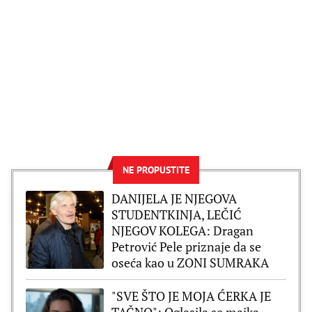
NE PROPUSTITE
DANIJELA JE NJEGOVA
STUDENTKINJA, LEČIĆ
NJEGOV KOLEGA: Dragan
Petrović Pele priznaje da se
oseća kao u ZONI SUMRAKA
"SVE ŠTO JE MOJA ĆERKA JE
TAČNO": Oglasila se majka