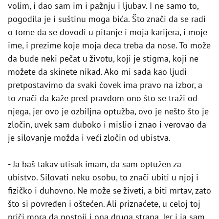
volim, i dao sam im i pažnju i ljubav. I ne samo to,
pogodila je i suštinu moga bića. Što znači da se radi
o tome da se dovodi u pitanje i moja karijera, i moje
ime, i prezime koje moja deca treba da nose. To može
da bude neki pečat u životu, koji je stigma, koji ne
možete da skinete nikad. Ako mi sada kao ljudi
pretpostavimo da svaki čovek ima pravo na izbor, a
to znači da kaže pred pravdom ono što se traži od
njega, jer ovo je ozbiljna optužba, ovo je nešto što je
zločin, uvek sam duboko i mislio i znao i verovao da
je silovanje možda i veći zločin od ubistva.
- Ja baš takav utisak imam, da sam optužen za
ubistvo. Silovati neku osobu, to znači ubiti u njoj i
fizičko i duhovno. Ne može se živeti, a biti mrtav, zato
što si povređen i oštećen. Ali priznaćete, u celoj toj
priči mora da postoji i ona druga strana. Jer i ja sam