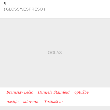
g
(
GLOSSY/ESPRESO
)
Branislav Lečić
Danijela Štajnfeld
optužbe
nasilje
silovanje
Tužilaštvo