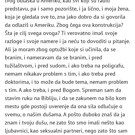
tvog odlaska u Ameriku, kad svi koji su radili
predstavu, pa i samo pozorište, i ja lično, i moja žena,
koja je gledala sve to, zna jako dobro da si govorila
da odlaziš u Ameriku. Zbog čega ova konstrukcija?
Šta je cilj svega ovoga? Ti verovatno imaš svoje
razloge i svoje namere i ja neću to dovoditi u pitanje.
Ali ja moram zbog optužbi koje si učinila, da se
branim, i nameravam da se branim, i pred
tužilaštvom, i pred sudom, i ako treba na poligrafu,
nemam nikakav problem s tim, i ako treba pred
doktorima, i to može da bude tema, nemam problem
s tim. A ako treba, i pred Bogom. Spreman sam da
stavim ruku na Bibliju, i da se zakunem na bilo kom
mestu gde postoji uverenje da ona sila odlučuje o
svemu, o našim dušama. A pošto duboko znaš da ja
znam i tvoju dušu, ne zato što smo imali nešto kao
ljubavnici, kao seksualni partneri, nego zato što sam