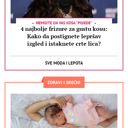
NEMOJTE DA VAS KOSA "POJEDE"
4 najbolje frizure za gustu kosu:
Kako da postignete lepršav
izgled i istaknete crte lica?
SVE MODA I LEPOTA
ZDRAVI I SREĆNI