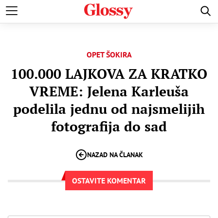
VESTI
ŽIVOTNE PRIČE
LJUBAVNE PRIČE
VENČANJA
OPET ŠOKIRA
100.000 LAJKOVA ZA KRATKO
VREME: Jelena Karleuša
podelila jednu od najsmelijih
fotografija do sad
NAZAD NA ČLANAK
OSTAVITE KOMENTAR