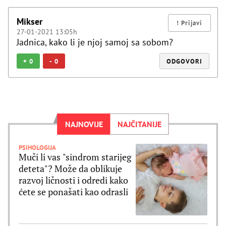
Mikser
27-01-2021 13:05h
Jadnica, kako li je njoj samoj sa sobom?
+
0
-
0
ODGOVORI
NAJNOVIJE
NAJČITANIJE
PSIHOLOGIJA
Muči li vas "sindrom starijeg
deteta"? Može da oblikuje
razvoj ličnosti i odredi kako
ćete se ponašati kao odrasli