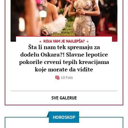
KOJA VAM JE NAJLEPŠA?
Šta li nam tek spremaju za
dodelu Oskara?! Slavne lepotice
pokorile crveni tepih kreacijama
koje morate da vidite
10 Foto
SVE GALERIJE
HOROSKOP