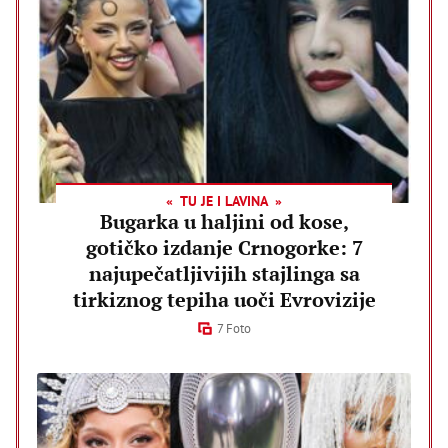
TU JE I LAVINA
Bugarka u haljini od kose,
gotičko izdanje Crnogorke: 7
najupečatljivijih stajlinga sa
tirkiznog tepiha uoči Evrovizije
7 Foto