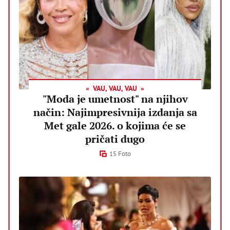
VAU, VAU, VAU
"Moda je umetnost" na njihov
način: Najimpresivnija izdanja sa
Met gale 2026. o kojima će se
pričati dugo
15 Foto