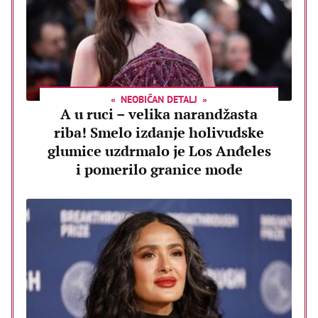
NEOBIČAN DETALJ
A u ruci – velika narandžasta
riba! Smelo izdanje holivudske
glumice uzdrmalo je Los Anđeles
i pomerilo granice mode