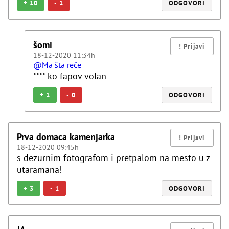
+
10
-
1
ODGOVORI
šomi
18-12-2020 11:34h
@Ma šta reče
**** ko fapov volan
+
1
-
0
ODGOVORI
Prva domaca kamenjarka
18-12-2020 09:45h
s dezurnim fotografom i pretpalom na mesto u z
utaramana!
+
3
-
1
ODGOVORI