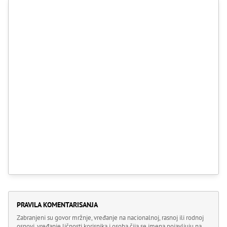
PRAVILA KOMENTARISANJA
Zabranjeni su govor mržnje, vređanje na nacionalnoj, rasnoj ili rodnoj
osnovi, vređanje ličnosti korisnika i osoba čija se imena pojavljuju na