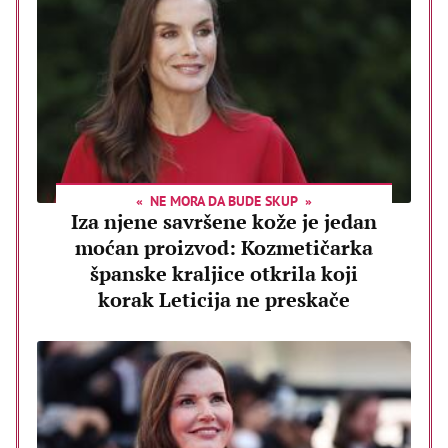
NE MORA DA BUDE SKUP
Iza njene savršene kože je jedan
moćan proizvod: Kozmetičarka
španske kraljice otkrila koji
korak Leticija ne preskače