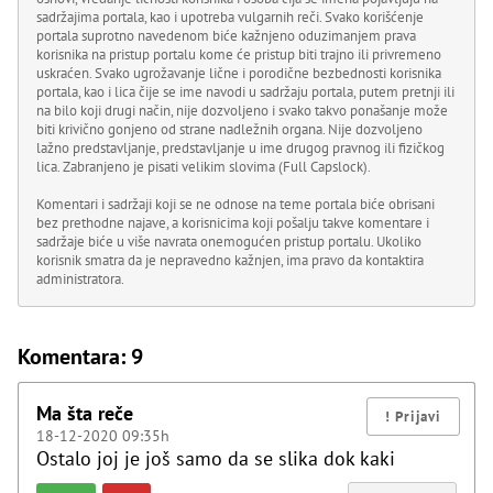
sadržajima portala, kao i upotreba vulgarnih reči. Svako korišćenje
portala suprotno navedenom biće kažnjeno oduzimanjem prava
korisnika na pristup portalu kome će pristup biti trajno ili privremeno
uskraćen. Svako ugrožavanje lične i porodične bezbednosti korisnika
portala, kao i lica čije se ime navodi u sadržaju portala, putem pretnji ili
na bilo koji drugi način, nije dozvoljeno i svako takvo ponašanje može
biti krivično gonjeno od strane nadležnih organa. Nije dozvoljeno
lažno predstavljanje, predstavljanje u ime drugog pravnog ili fizičkog
lica. Zabranjeno je pisati velikim slovima (Full Capslock).
Komentari i sadržaji koji se ne odnose na teme portala biće obrisani
bez prethodne najave, a korisnicima koji pošalju takve komentare i
sadržaje biće u više navrata onemogućen pristup portalu. Ukoliko
korisnik smatra da je nepravedno kažnjen, ima pravo da kontaktira
administratora.
Komentara: 9
Ma šta reče
18-12-2020 09:35h
Ostalo joj je još samo da se slika dok kaki