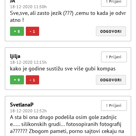
JA
18-12-2020 11:50h
Sve,sve, ali zasto jezik (???) ,cemu to kada je odvr
atno !
+
8
-
1
ODGOVORI
ljilja
18-12-2020 12:15h
kako je godine sustižu sve više gubi kompas
+
9
-
1
ODGOVORI
SvetlanaP
18-12-2020 12:52h
A sta bi ona drugo podelila osim gole zadnjic
e..... silikonskih grudi... fotosopiranih fotografij
a?????? Zbogom pameti, porno sajtovi cekaju na