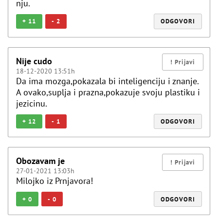
nju.
+
11
-
2
ODGOVORI
Nije cudo
18-12-2020 13:51h
Da ima mozga,pokazala bi inteligenciju i znanje.
A ovako,suplja i prazna,pokazuje svoju plastiku i
jezicinu.
+
12
-
1
ODGOVORI
Obozavam je
27-01-2021 13:03h
Milojko iz Prnjavora!
+
0
-
0
ODGOVORI