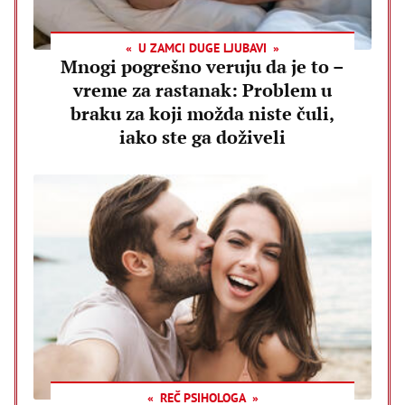
U ZAMCI DUGE LJUBAVI
Mnogi pogrešno veruju da je to –
vreme za rastanak: Problem u
braku za koji možda niste čuli,
iako ste ga doživeli
REČ PSIHOLOGA