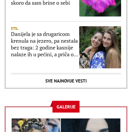
skoro da sam brine o sebi
STIL
Danijela je sa drugaricom
krenula na jezero, pa nestala
bez traga: 2 godine kasnije
nalaze ih u pećini, a priča o
tome šta im se desilo je
nešto najstrašnije
SVE NAJNOVIJE VESTI
GALERIJE