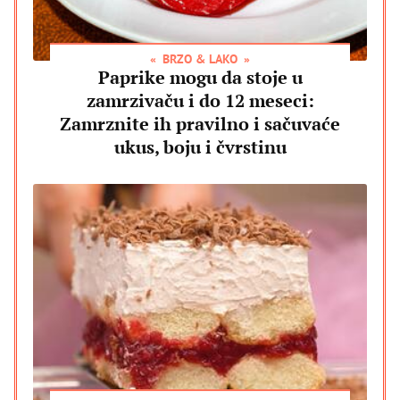
BRZO & LAKO
Paprike mogu da stoje u
zamrzivaču i do 12 meseci:
Zamrznite ih pravilno i sačuvaće
ukus, boju i čvrstinu