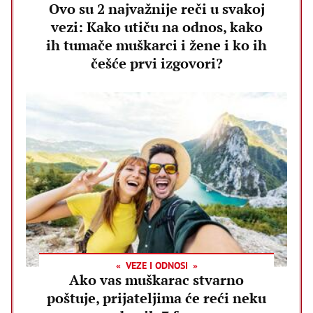
Ovo su 2 najvažnije reči u svakoj
vezi: Kako utiču na odnos, kako
ih tumače muškarci i žene i ko ih
češće prvi izgovori?
VEZE I ODNOSI
Ako vas muškarac stvarno
poštuje, prijateljima će reći neku