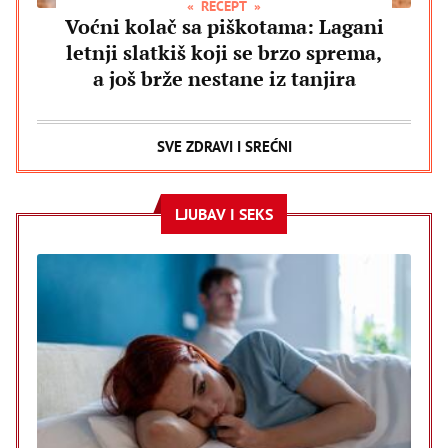
RECEPT
Voćni kolač sa piškotama: Lagani
letnji slatkiš koji se brzo sprema,
a još brže nestane iz tanjira
SVE ZDRAVI I SREĆNI
LJUBAV I SEKS