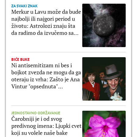
ZA SVAKI ZNAK
Merkur u Lavu može da bude
najbolji ili najgori period u
životu: Astrolozi znaju šta
da radimo da izvučemo samo
dobro
BIĆE BUKE
Ni antisemitizam ni bes i
bojkot zvezda ne mogu da ga
oteraju iz vrha: Zašto je Ana
Vintur "opsednuta"
Galijanom?
JEDNOSTAVNO ODRŽAVANJE
Čarobniji je i od svog
predivnog imena: Ljupki cvet
koji su volele naše bake