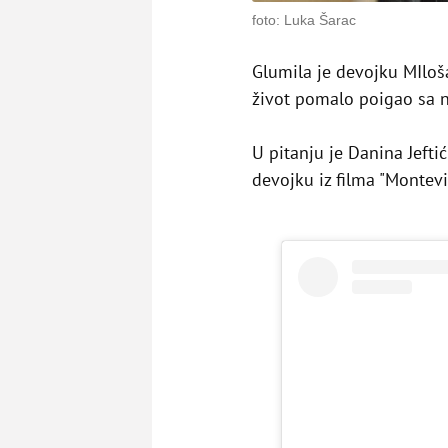
foto: Luka Šarac
Glumila je devojku MIloša 
život pomalo poigao sa n
U pitanju je Danina Jeft
devojku iz filma "Montevi