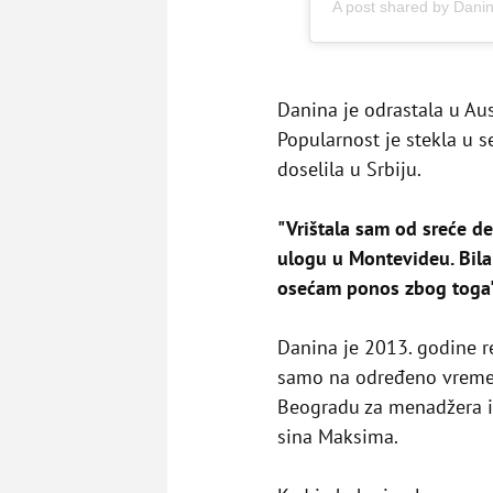
A post shared by Danin
Danina je odrastala u Aust
Popularnost je stekla u se
doselila u Srbiju.
"Vrištala sam od sreće de
ulogu u Montevideu. Bila
osećam ponos zbog toga
Danina je 2013. godine r
samo na određeno vreme.
Beogradu za menadžera i 
sina Maksima.