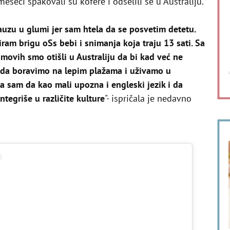
seci spakovali su kofere i odselili se u Australiju.
uzu u glumi jer sam htela da se posvetim detetu.
am brigu oSs bebi i snimanja koja traju 13 sati. Sa
ovih smo otišli u Australiju da bi kad već ne
 da boravimo na lepim plažama i uživamo u
 sam da kao mali upozna i engleski jezik i da
tegriše u različite kulture
"- ispričala je nedavno