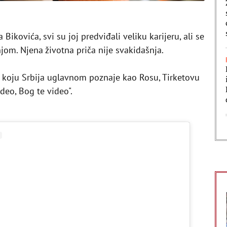
Bikovića, svi su joj predviđali veliku karijeru, ali se
jom. Njena životna priča nije svakidašnja.
ić koju Srbija uglavnom poznaje kao Rosu, Tirketovu
deo, Bog te video".