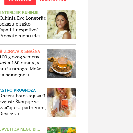
ENTERIJER KUHINJE
Kuhinja Eve Longorije
pokazuje zašto
"spojiti nespojivo":
Probajte njenu ideju i
dobićete i praktičnost
i moderan izgled
🍵 ZDRAVA & SNAŽNA
100 g ovog semena
košta 160 dinara, a
pruža mnogo: Može
da pomogne u
suzbijanju apetita i
regulaciji šećera u krvi
ASTRO PROGNOZA
Dnevni horoskop za 9.
avgust: Škorpije se
svađaju sa partnerom,
Device su
nezadovoljne
SAVETI ZA NEGU BILJAKA