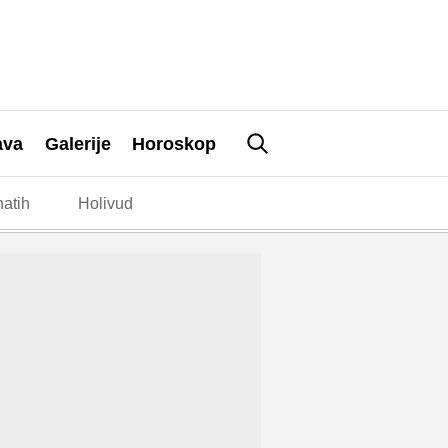
ava
Galerije
Horoskop
atih
Holivud