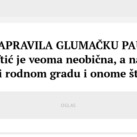
APRAVILA GLUMAČKU PAU
ftić je veoma neobična, a 
ti rodnom gradu i onome št