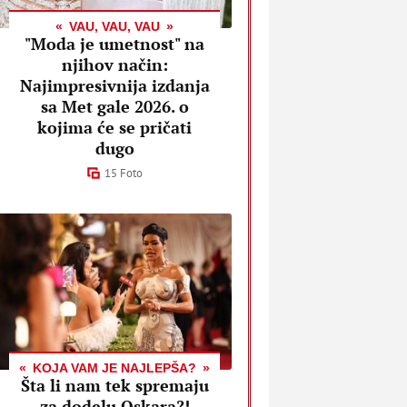
VAU, VAU, VAU
"Moda je umetnost" na
njihov način:
Najimpresivnija izdanja
sa Met gale 2026. o
kojima će se pričati
dugo
15 Foto
KOJA VAM JE NAJLEPŠA?
Šta li nam tek spremaju
za dodelu Oskara?!