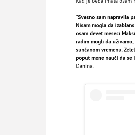
Kad je beba imala osam me
"Svesno sam napravila pa
Nisam mogla da izablansir
osam devet meseci Maksim
radim mogli da uživamo,
sunčanom vremenu. Želela
poput mene nauči da se in
Danina.