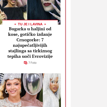
TU JE I LAVINA
Bugarka u haljini od
kose, gotičko izdanje
Crnogorke: 7
najupečatljivijih
stajlinga sa tirkiznog
tepiha uoči Evrovizije
7 Foto