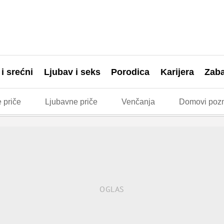
 i srećni
Ljubav i seks
Porodica
Karijera
Zab
 priče
Ljubavne priče
Venčanja
Domovi pozn