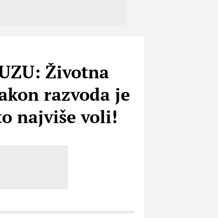
ZU: Životna
nakon razvoda je
o najviše voli!