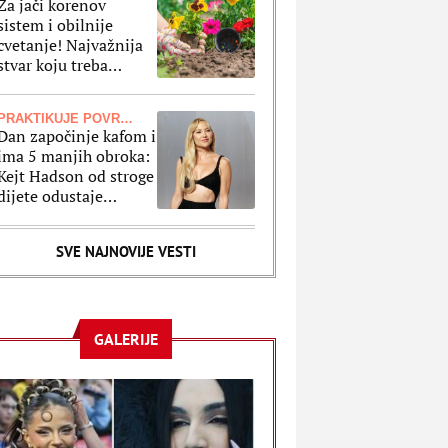
Za jači korenov
sistem i obilnije
cvetanje! Najvažnija
stvar koju treba
uraditi sa cvećem pre
nego što ga posadite
PRAKTIKUJE POVREMENI POST
Dan započinje kafom i
ima 5 manjih obroka:
Kejt Hadson od stroge
dijete odustaje
jednom nedeljno
zbog ovog jela
SVE NAJNOVIJE VESTI
GALERIJE