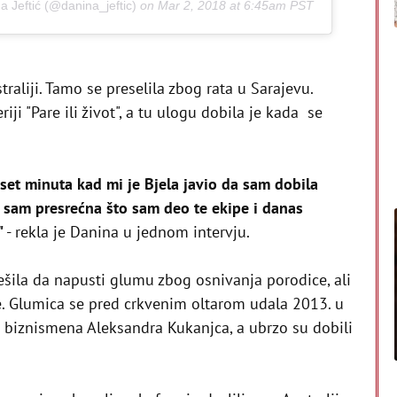
a Jeftić (@danina_jeftic)
on
Mar 2, 2018 at 6:45am PST
raliji. Tamo se preselila zbog rata u Sarajevu.
riji "Pare ili život", a tu ulogu dobila je kada se
set minuta kad mi je Bjela javio da sam dobila
 sam presrećna što sam deo te ekipe i danas
"
- rekla je Danina u jednom intervju.
ešila da napusti glumu zbog osnivanja porodice, ali
 Glumica se pred crkvenim oltarom udala 2013. u
biznismena Aleksandra Kukanjca, a ubrzo su dobili