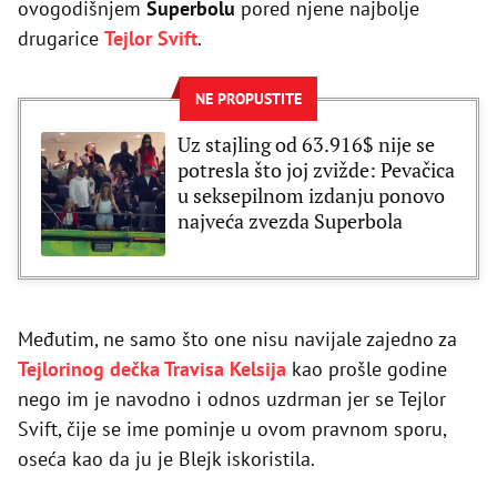
ovogodišnjem
Superbolu
pored njene najbolje
drugarice
Tejlor Svift
.
NE PROPUSTITE
Uz stajling od 63.916$ nije se
potresla što joj zvižde: Pevačica
u seksepilnom izdanju ponovo
najveća zvezda Superbola
Međutim, ne samo što one nisu navijale zajedno za
Tejlorinog dečka Travisa Kelsija
kao prošle godine
nego im je navodno i odnos uzdrman jer se Tejlor
Svift, čije se ime pominje u ovom pravnom sporu,
oseća kao da ju je Blejk iskoristila.