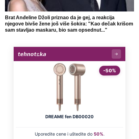
Brat Anđeline Džoli priznao da je gej, a reakcija
njegove bivše žene još više šokira: "Kao dečak krišom
sam stavljao maskaru, bio sam opsednut..."