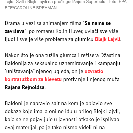
Tejlor Svift i Blejk Lajvli na prošlogodišnjem Superbolu
foto: EPA-
EFE/CAROLINE BREHMAN
Drama u vezi sa snimanjem filma
"Sa nama se
završava"
, po romanu Kolin Huver, uvlači sve više
ljudi i sve je više problema za glumicu
Blejk Lajvli
.
Nakon što je ona tužila glumca i režisera Džastina
Baldonija za seksualno uznemiravanje i kampanju
"uništavanja" njenog ugleda, on je
uzvratio
kontratužbom za klevetu
protiv nje i njenog muža
Rajana Rejnoldsa
.
Baldoni je napravio sajt na kom je objavio sve
dokaze koje ima, a oni ne idu u prilog Blejk Lajvli,
koja se ne pojavljuje u javnosti otkako je isplivao
ovaj materijal, pa je tako nismo videli ni na