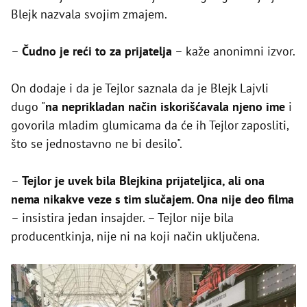
Blejk nazvala svojim zmajem.
–
Čudno je reći to za prijatelja
– kaže anonimni izvor.
On dodaje i da je Tejlor saznala da je Blejk Lajvli
dugo "
na neprikladan način iskorišćavala njeno ime
i
govorila mladim glumicama da će ih Tejlor zaposliti,
što se jednostavno ne bi desilo".
–
Tejlor je uvek bila Blejkina prijateljica, ali ona
nema nikakve veze s tim slučajem. Ona nije deo filma
– insistira jedan insajder. – Tejlor nije bila
producentkinja, nije ni na koji način uključena.