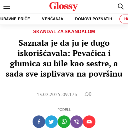
JUBAVNE PRIČE
VENČANJA
DOMOVI POZNATIH
H
SKANDAL ZA SKANDALOM
Saznala je da ju je dugo
iskorišćavala: Pevačica i
glumica su bile kao sestre, a
sada sve isplivava na površinu
13.02.2025. 09:17h
0
PODELI: