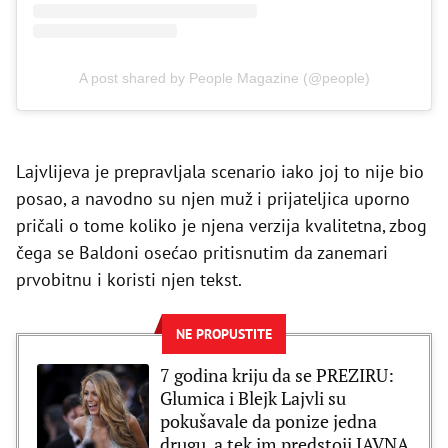
A post shared by People Magazine (@people)
Lajvlijeva je prepravljala scenario iako joj to nije bio
posao, a navodno su njen muž i prijateljica uporno
pričali o tome koliko je njena verzija kvalitetna, zbog
čega se Baldoni osećao pritisnutim da zanemari
prvobitnu i koristi njen tekst.
NE PROPUSTITE
7 godina kriju da se PREZIRU:
Glumica i Blejk Lajvli su
pokušavale da ponize jedna
drugu, a tek im predstoji JAVNA