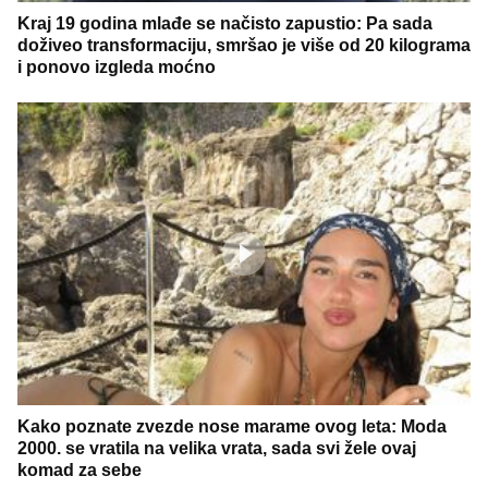
Kraj 19 godina mlađe se načisto zapustio: Pa sada
doživeo transformaciju, smršao je više od 20 kilograma
i ponovo izgleda moćno
Kako poznate zvezde nose marame ovog leta: Moda
2000. se vratila na velika vrata, sada svi žele ovaj
komad za sebe