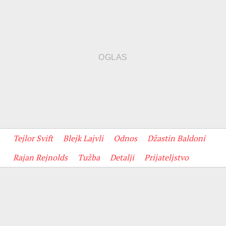
Tejlor Svift
Blejk Lajvli
Odnos
Džastin Baldoni
Rajan Rejnolds
Tužba
Detalji
Prijateljstvo