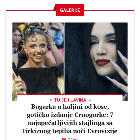
GALERIJE
TU JE I LAVINA
Bugarka u haljini od kose,
gotičko izdanje Crnogorke: 7
najupečatljivijih stajlinga sa
tirkiznog tepiha uoči Evrovizije
7 Foto