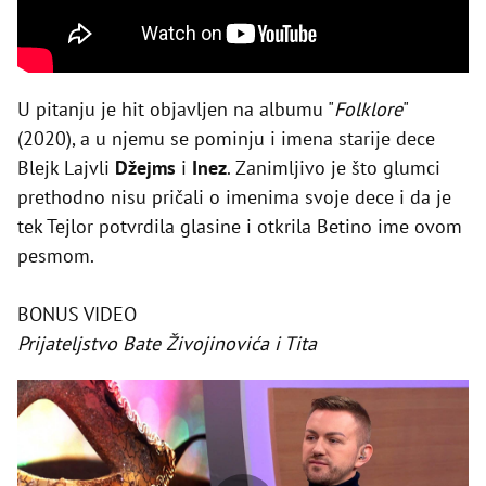
U pitanju je hit objavljen na albumu "
Folklore
"
(2020), a u njemu se pominju i imena starije dece
Blejk Lajvli
Džejms
i
Inez
. Zanimljivo je što glumci
prethodno nisu pričali o imenima svoje dece i da je
tek Tejlor potvrdila glasine i otkrila Betino ime ovom
pesmom.
BONUS VIDEO
Prijateljstvo Bate Živojinovića i Tita