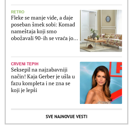
RETRO
Fleke se manje vide, a daje
poseban šmek sobi: Komad
nameštaja koji smo
obožavali 90-ih se vraća još
lepši!
CRVENI TEPIH
Seksepil na najzabavniji
način! Kaja Gerber je ušla u
fazu kompleta i ne zna se
koji je lepši
SVE NAJNOVIJE VESTI