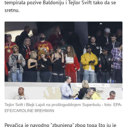
tempirala pozive Baldoniju i Tejlor Svift tako da se
sretnu.
Tejlor Svift i Blejk Lajvli na prošlogodišnjem Superbolu
foto: EPA-
EFE/CAROLINE BREHMAN
Pevačica je navodno "zbunjena" zbog toga što ju je