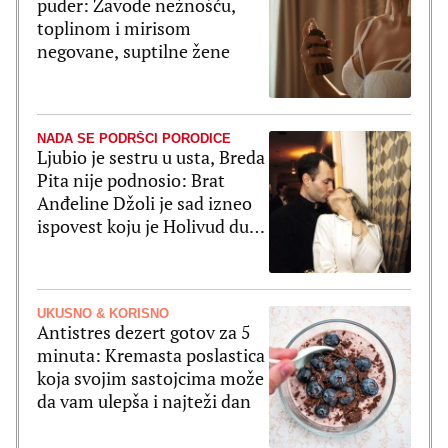
puder: Zavode nežnošću,
toplinom i mirisom
negovane, suptilne žene
NADA SE PODRŠCI PORODICE
Ljubio je sestru u usta, Breda
Pita nije podnosio: Brat
Anđeline Džoli je sad izneo
ispovest koju je Holivud dugo
čekao
UKUSNO & KORISNO
Antistres dezert gotov za 5
minuta: Kremasta poslastica
koja svojim sastojcima može
da vam ulepša i najteži dan