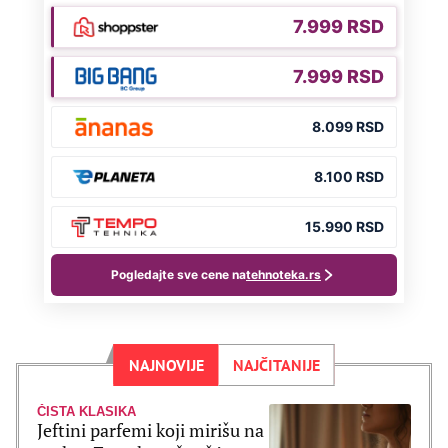
NAJNOVIJE
NAJČITANIJE
ČISTA KLASIKA
Jeftini parfemi koji mirišu na