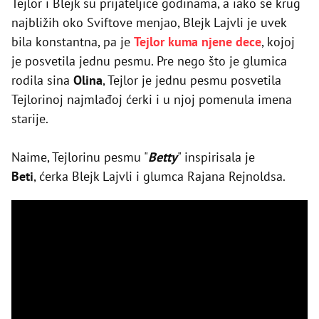
Tejlor i Blejk su prijateljice godinama, a iako se krug
najbližih oko Sviftove menjao, Blejk Lajvli je uvek
bila konstantna, pa je
Tejlor kuma njene dece
, kojoj
je posvetila jednu pesmu. Pre nego što je glumica
rodila sina
Olina
, Tejlor je jednu pesmu posvetila
Tejlorinoj najmlađoj ćerki i u njoj pomenula imena
starije.
Naime, Tejlorinu pesmu "
Betty
" inspirisala je
Beti
, ćerka Blejk Lajvli i glumca Rajana Rejnoldsa.