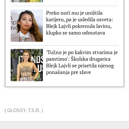
Preko noći mu je uništila
karijeru, pa je usledila osveta:
Blejk Lajvli pokrenula lavinu,
klupko se samo odmotava
'Tužno je po kakvim stvarima je
pamtimo': Školska drugarica
Blejk Lajvli se prisetila njenog
ponašanja pre slave
(
GLOSSY
,
T.S.R.
)