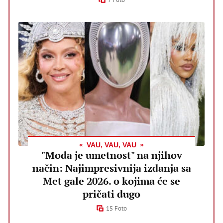
VAU, VAU, VAU
"Moda je umetnost" na njihov
način: Najimpresivnija izdanja sa
Met gale 2026. o kojima će se
pričati dugo
15 Foto