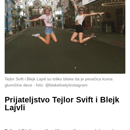
Tejlor Svift i Blejk Lajvli su toliko bliske da je pevačica kuma
glumičine dece
foto: @blakelively/instagram
Prijateljstvo Tejlor Svift i Blejk
Lajvli