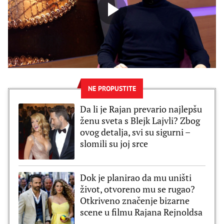
NE PROPUSTITE
Da li je Rajan prevario najlepšu
ženu sveta s Blejk Lajvli? Zbog
ovog detalja, svi su sigurni –
slomili su joj srce
Dok je planirao da mu uništi
život, otvoreno mu se rugao?
Otkriveno značenje bizarne
scene u filmu Rajana Rejnoldsa