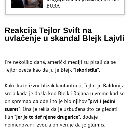
BURA
Reakcija Tejlor Svift na
uvlačenje u skandal Blejk Lajvli
Pre nekoliko dana, američki mediji su pisali da se
Tejlor oseća kao da ju je Blejk
"iskoristila"
.
Kako kaže izvor blizak kantautorki, Tejlor je Baldonija
srela kada je došla kod Blejk i Rajana u vreme kad se
on spremao da ode i to je bio njihov
"prvi i jedini
susret"
. Ona je rekla da je uzbuđena što će gledati
film
"jer je to šef njene drugarice"
, dodaje
neimenovani izvor, a on veruje da je glumica