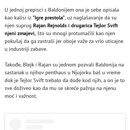
U jednoj prepisci s Baldonijem ona je sebe opisala
kao kalisi iz
"Igre prestola"
, uz naglašavanje da su
njen suprug
Rajan Rejnolds i drugarica Tejlor Svift
njeni zmajevi,
što su mnogi protumačili kao njen
pokušaj da ga zastraši jer oboje važe za vrlo uticajne
u industriji zabave.
Takođe, Blejk i Rajan su jednom pozvali Baldonija na
sastanak u njihov penthaus u Njujorku baš u vreme
dok je Tejlor Svift trebalo da dođe kod njih, a on je to
sve doživeo kao da mu se skreće pažnja na njenu
moć i važnost.