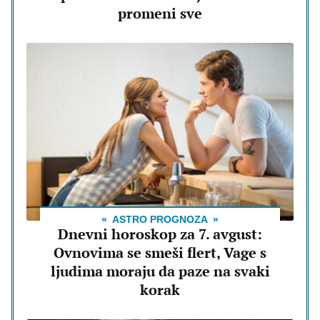
promeni sve
ASTRO PROGNOZA
Dnevni horoskop za 7. avgust:
Ovnovima se smeši flert, Vage s
ljudima moraju da paze na svaki
korak