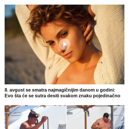
8. avgust se smatra najmagičnijim danom u godini:
Evo šta će se sutra desiti svakom znaku pojedinačno