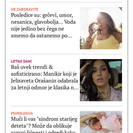
NE ZABORAVITE
Posledice su: grčevi, umor,
nesanica, glavobolja... Voda
nije jedino bez čega ne
smemo da ostanemo po
velikim vrućinama
LETNJI DANI
Baš uvek trendi &
sofisticirano: Manikir koji je
Jelisaveta Orašanin odabrala
za letnji odmor je klasika na
delu
PSIHOLOGIJA
Muči li vas "sindrom starijeg
deteta"? Može da oblikuje
razvoj ličnosti i odredi kako