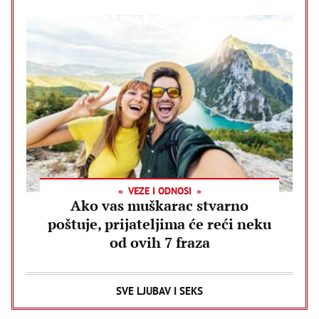
VEZE I ODNOSI
Ako vas muškarac stvarno
poštuje, prijateljima će reći neku
od ovih 7 fraza
SVE LJUBAV I SEKS