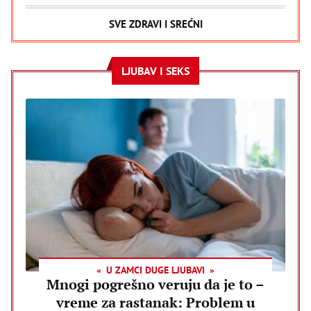
SVE ZDRAVI I SREĆNI
LJUBAV I SEKS
U ZAMCI DUGE LJUBAVI
Mnogi pogrešno veruju da je to –
vreme za rastanak: Problem u