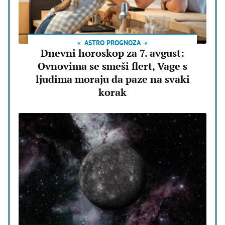
ASTRO PROGNOZA
Dnevni horoskop za 7. avgust:
Ovnovima se smeši flert, Vage s
ljudima moraju da paze na svaki
korak