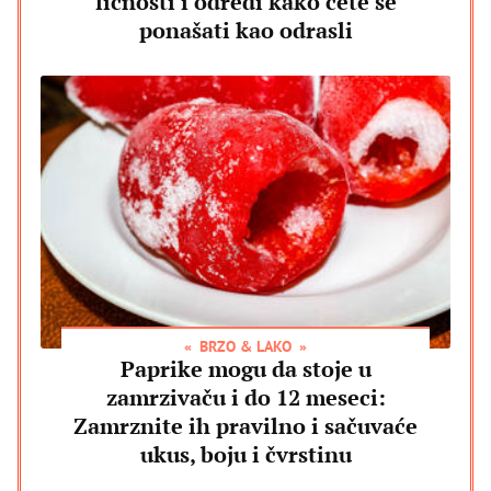
ličnosti i odredi kako ćete se
ponašati kao odrasli
BRZO & LAKO
Paprike mogu da stoje u
zamrzivaču i do 12 meseci:
Zamrznite ih pravilno i sačuvaće
ukus, boju i čvrstinu