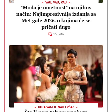
VAU, VAU, VAU
"Moda je umetnost" na njihov
način: Najimpresivnija izdanja sa
Met gale 2026. o kojima će se
pričati dugo
15 Foto
KOJA VAM JE NAJLEPŠA?