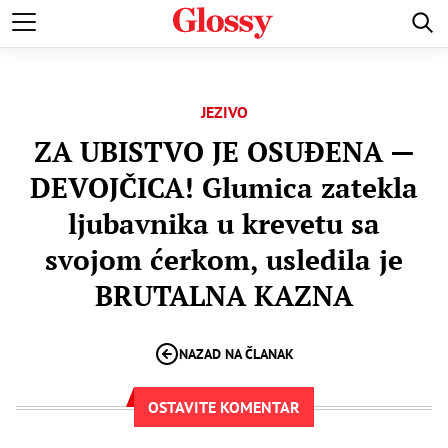
AVNE PRIČE
VENČANJA
DOMOVI POZNATIH
HOLIVUD
JEZIVO
ZA UBISTVO JE OSUĐENA —
DEVOJČICA! Glumica zatekla
ljubavnika u krevetu sa
svojom ćerkom, usledila je
BRUTALNA KAZNA
NAZAD NA ČLANAK
OSTAVITE KOMENTAR