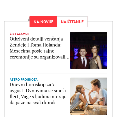
NAJNOVIJE
NAJČITANIJE
ČIST GLAMUR
Otkriveni detalji venčanja
Zendeje i Toma Holanda:
Mesecima posle tajne
ceremonije su organizovali
bajkovito slavlje
ASTRO PROGNOZA
Dnevni horoskop za 7.
avgust: Ovnovima se smeši
flert, Vage s ljudima moraju
da paze na svaki korak