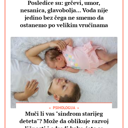
Posledice su: grčevi, umor,
nesanica, glavobolja... Voda nije
jedino bez čega ne smemo da
ostanemo po velikim vrućinama
PSIHOLOGIJA
Muči li vas "sindrom starijeg
deteta"? Može da oblikuje razvoj