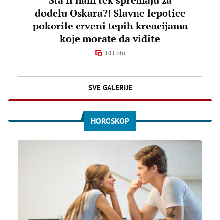
Šta li nam tek spremaju za
dodelu Oskara?! Slavne lepotice
pokorile crveni tepih kreacijama
koje morate da vidite
10 Foto
SVE GALERIJE
HOROSKOP