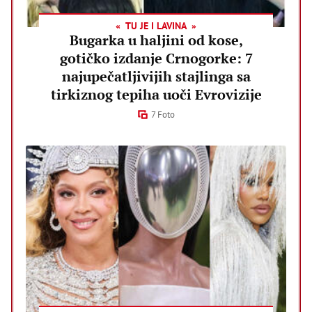
TU JE I LAVINA
Bugarka u haljini od kose,
gotičko izdanje Crnogorke: 7
najupečatljivijih stajlinga sa
tirkiznog tepiha uoči Evrovizije
7 Foto