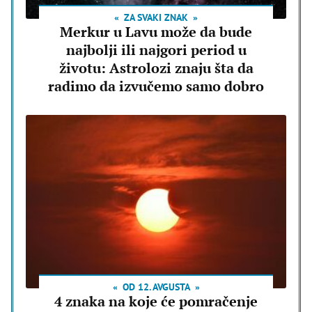
ZA SVAKI ZNAK
Merkur u Lavu može da bude
najbolji ili najgori period u
životu: Astrolozi znaju šta da
radimo da izvučemo samo dobro
OD 12. AVGUSTA
4 znaka na koje će pomračenje