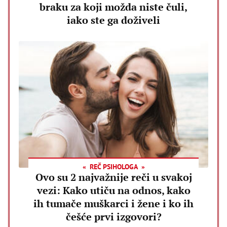
braku za koji možda niste čuli,
iako ste ga doživeli
REČ PSIHOLOGA
Ovo su 2 najvažnije reči u svakoj
vezi: Kako utiču na odnos, kako
ih tumače muškarci i žene i ko ih
češće prvi izgovori?