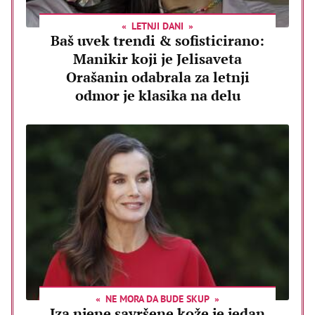
LETNJI DANI
Baš uvek trendi & sofisticirano:
Manikir koji je Jelisaveta
Orašanin odabrala za letnji
odmor je klasika na delu
NE MORA DA BUDE SKUP
Iza njene savršene kože je jedan