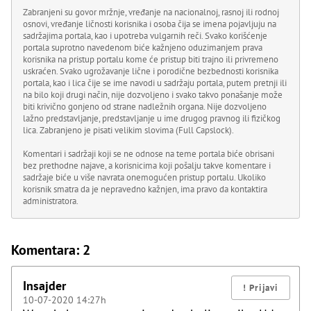
Zabranjeni su govor mržnje, vređanje na nacionalnoj, rasnoj ili rodnoj
osnovi, vređanje ličnosti korisnika i osoba čija se imena pojavljuju na
sadržajima portala, kao i upotreba vulgarnih reči. Svako korišćenje
portala suprotno navedenom biće kažnjeno oduzimanjem prava
korisnika na pristup portalu kome će pristup biti trajno ili privremeno
uskraćen. Svako ugrožavanje lične i porodične bezbednosti korisnika
portala, kao i lica čije se ime navodi u sadržaju portala, putem pretnji ili
na bilo koji drugi način, nije dozvoljeno i svako takvo ponašanje može
biti krivično gonjeno od strane nadležnih organa. Nije dozvoljeno
lažno predstavljanje, predstavljanje u ime drugog pravnog ili fizičkog
lica. Zabranjeno je pisati velikim slovima (Full Capslock).
Komentari i sadržaji koji se ne odnose na teme portala biće obrisani
bez prethodne najave, a korisnicima koji pošalju takve komentare i
sadržaje biće u više navrata onemogućen pristup portalu. Ukoliko
korisnik smatra da je nepravedno kažnjen, ima pravo da kontaktira
administratora.
Komentara: 2
Insajder
10-07-2020 14:27h