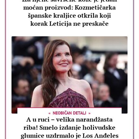
moćan proizvod: Kozmetičarka
španske kraljice otkrila koji
korak Leticija ne preskače
NEOBIČAN DETALJ
A u ruci – velika narandžasta
riba! Smelo izdanje holivudske
glumice uzdrmalo je Los Anđeles