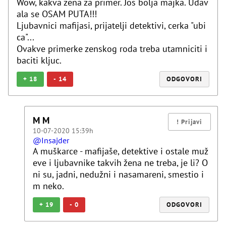
Wow, kakva zena za primer. Jos bolja majka. Udav
ala se OSAM PUTA!!!
Ljubavnici mafijasi, prijatelji detektivi, cerka "ubi
ca"...
Ovakve primerke zenskog roda treba utamniciti i
baciti kljuc.
+
18
-
14
ODGOVORI
M M
10-07-2020 15:39h
@Insajder
A muškarce - mafijaše, detektive i ostale muž
eve i ljubavnike takvih žena ne treba, je li? O
ni su, jadni, nedužni i nasamareni, smestio i
m neko.
+
19
-
0
ODGOVORI