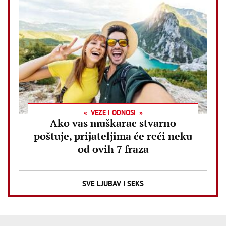
VEZE I ODNOSI
Ako vas muškarac stvarno
poštuje, prijateljima će reći neku
od ovih 7 fraza
SVE LJUBAV I SEKS