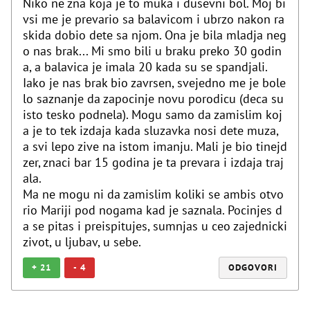
Niko ne zna koja je to muka i dusevni bol. Moj bi
vsi me je prevario sa balavicom i ubrzo nakon ra
skida dobio dete sa njom. Ona je bila mladja neg
o nas brak... Mi smo bili u braku preko 30 godin
a, a balavica je imala 20 kada su se spandjali.
Iako je nas brak bio zavrsen, svejedno me je bole
lo saznanje da zapocinje novu porodicu (deca su
isto tesko podnela). Mogu samo da zamislim koj
a je to tek izdaja kada sluzavka nosi dete muza,
a svi lepo zive na istom imanju. Mali je bio tinejd
zer, znaci bar 15 godina je ta prevara i izdaja traj
ala.
Ma ne mogu ni da zamislim koliki se ambis otvo
rio Mariji pod nogama kad je saznala. Pocinjes d
a se pitas i preispitujes, sumnjas u ceo zajednicki
zivot, u ljubav, u sebe.
+
21
-
4
ODGOVORI