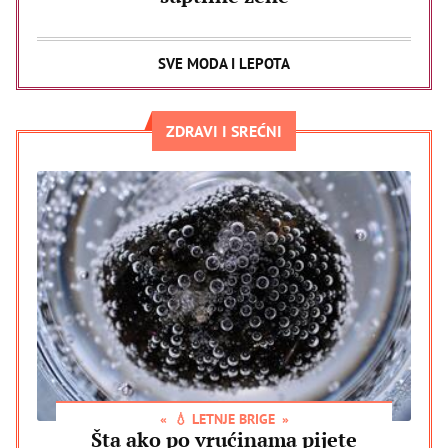
SVE MODA I LEPOTA
ZDRAVI I SREĆNI
💧 LETNJE BRIGE
Šta ako po vrućinama pijete