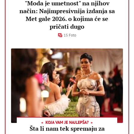
"Moda je umetnost" na njihov
način: Najimpresivnija izdanja sa
Met gale 2026. o kojima će se
pričati dugo
15 Foto
KOJA VAM JE NAJLEPŠA?
Šta li nam tek spremaju za