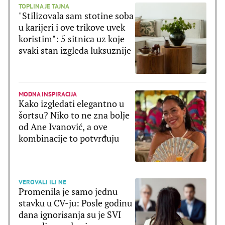
TOPLINA JE TAJNA
"Stilizovala sam stotine soba
u karijeri i ove trikove uvek
koristim": 5 sitnica uz koje
svaki stan izgleda luksuznije
MODNA INSPIRACIJA
Kako izgledati elegantno u
šortsu? Niko to ne zna bolje
od Ane Ivanović, a ove
kombinacije to potvrđuju
VEROVALI ILI NE
Promenila je samo jednu
stavku u CV-ju: Posle godinu
dana ignorisanja su je SVI