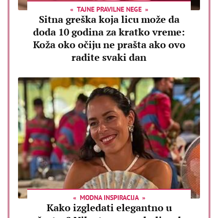
TAJNE PRAVILNE NEGE
Sitna greška koja licu može da
doda 10 godina za kratko vreme:
Koža oko očiju ne prašta ako ovo
radite svaki dan
MODNA INSPIRACIJA
Kako izgledati elegantno u