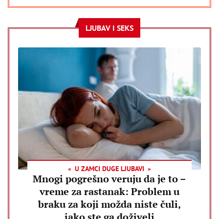
LJUBAV I SEKS
U ZAMCI DUGE LJUBAVI
Mnogi pogrešno veruju da je to –
vreme za rastanak: Problem u
braku za koji možda niste čuli,
iako ste ga doživeli