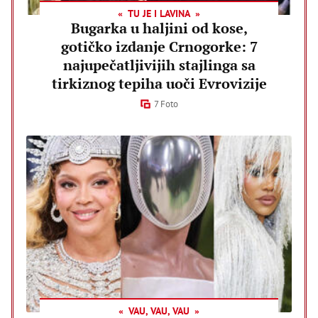
TU JE I LAVINA
Bugarka u haljini od kose,
gotičko izdanje Crnogorke: 7
najupečatljivijih stajlinga sa
tirkiznog tepiha uoči Evrovizije
7 Foto
VAU, VAU, VAU