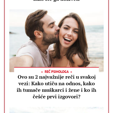
REČ PSIHOLOGA
Ovo su 2 najvažnije reči u svakoj
vezi: Kako utiču na odnos, kako
ih tumače muškarci i žene i ko ih
češće prvi izgovori?