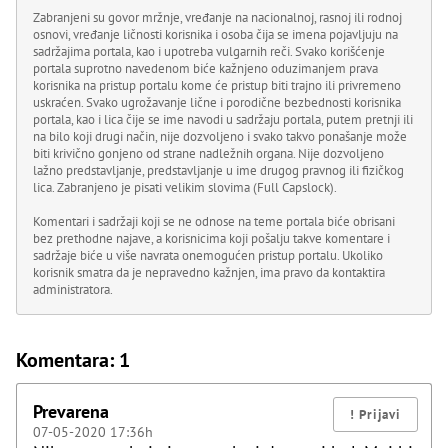
Zabranjeni su govor mržnje, vređanje na nacionalnoj, rasnoj ili rodnoj
osnovi, vređanje ličnosti korisnika i osoba čija se imena pojavljuju na
sadržajima portala, kao i upotreba vulgarnih reči. Svako korišćenje
portala suprotno navedenom biće kažnjeno oduzimanjem prava
korisnika na pristup portalu kome će pristup biti trajno ili privremeno
uskraćen. Svako ugrožavanje lične i porodične bezbednosti korisnika
portala, kao i lica čije se ime navodi u sadržaju portala, putem pretnji ili
na bilo koji drugi način, nije dozvoljeno i svako takvo ponašanje može
biti krivično gonjeno od strane nadležnih organa. Nije dozvoljeno
lažno predstavljanje, predstavljanje u ime drugog pravnog ili fizičkog
lica. Zabranjeno je pisati velikim slovima (Full Capslock).
Komentari i sadržaji koji se ne odnose na teme portala biće obrisani
bez prethodne najave, a korisnicima koji pošalju takve komentare i
sadržaje biće u više navrata onemogućen pristup portalu. Ukoliko
korisnik smatra da je nepravedno kažnjen, ima pravo da kontaktira
administratora.
Komentara: 1
Prevarena
07-05-2020 17:36h