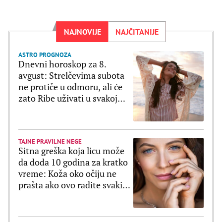
NAJNOVIJE
NAJČITANIJE
ASTRO PROGNOZA
Dnevni horoskop za 8.
avgust: Strelčevima subota
ne protiče u odmoru, ali će
zato Ribe uživati u svakoj
sekundi
TAJNE PRAVILNE NEGE
Sitna greška koja licu može
da doda 10 godina za kratko
vreme: Koža oko očiju ne
prašta ako ovo radite svaki
dan