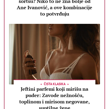
šortsu? Niko to ne zna bolje od
Ane Ivanović, a ove kombinacije
to potvrđuju
ČISTA KLASIKA
Jeftini parfemi koji mirišu na
puder: Zavode nežnošću,
toplinom i mirisom negovane,
suptilne žene