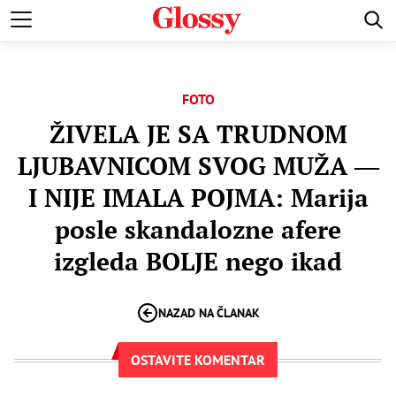
AVNE PRIČE
VENČANJA
DOMOVI POZNATIH
HOLIVUD
FOTO
ŽIVELA JE SA TRUDNOM
LJUBAVNICOM SVOG MUŽA ―
I NIJE IMALA POJMA: Marija
posle skandalozne afere
izgleda BOLJE nego ikad
NAZAD NA ČLANAK
OSTAVITE KOMENTAR