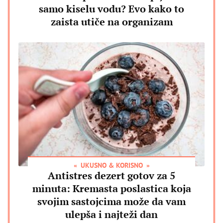
samo kiselu vodu? Evo kako to
zaista utiče na organizam
UKUSNO & KORISNO
Antistres dezert gotov za 5
minuta: Kremasta poslastica koja
svojim sastojcima može da vam
ulepša i najteži dan