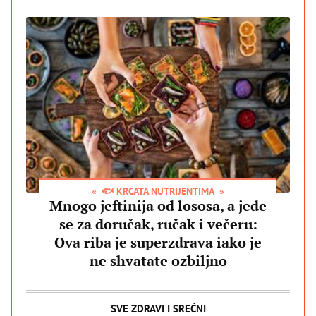
🐟 KRCATA NUTRIJENTIMA
Mnogo jeftinija od lososa, a jede
se za doručak, ručak i večeru:
Ova riba je superzdrava iako je
ne shvatate ozbiljno
SVE ZDRAVI I SREĆNI