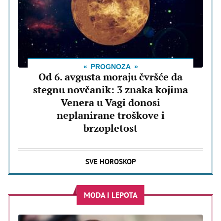
PROGNOZA
Od 6. avgusta moraju čvršće da
stegnu novčanik: 3 znaka kojima
Venera u Vagi donosi
neplanirane troškove i
brzopletost
SVE HOROSKOP
MODA I LEPOTA