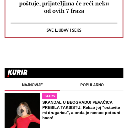
poštuje, prijateljima će reći neku
od ovih 7 fraza
SVE LJUBAV I SEKS
NAJNOVIJE
POPULARNO
STARS
SKANDAL U BEOGRADU! PEVAČICA
PREBILA TAKSISTU: Rekao joj "ostavite
mi drugaricu", a onda je nastao potpuni
haos!