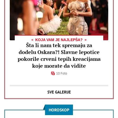
KOJA VAM JE NAJLEPŠA?
Šta li nam tek spremaju za
dodelu Oskara?! Slavne lepotice
pokorile crveni tepih kreacijama
koje morate da vidite
10 Foto
SVE GALERIJE
HOROSKOP