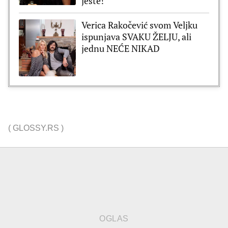
jeste!
Verica Rakočević svom Veljku
ispunjava SVAKU ŽELJU, ali
jednu NEĆE NIKAD
(
GLOSSY.RS
)