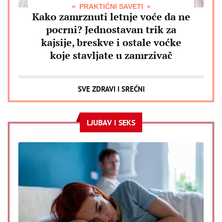
PRAKTIČNI SAVETI
Kako zamrznuti letnje voće da ne
pocrni? Jednostavan trik za
kajsije, breskve i ostale voćke
koje stavljate u zamrzivač
SVE ZDRAVI I SREĆNI
LJUBAV I SEKS