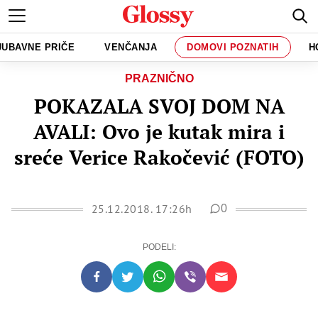
JUBAVNE PRIČE
VENČANJA
DOMOVI POZNATIH
H
PRAZNIČNO
POKAZALA SVOJ DOM NA
AVALI: Ovo je kutak mira i
sreće Verice Rakočević (FOTO)
25.12.2018. 17:26h
0
PODELI: