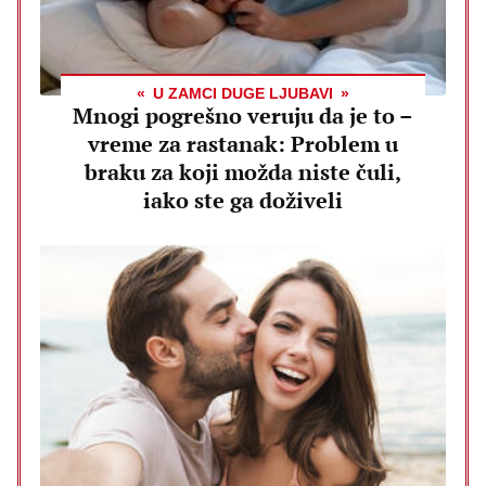
U ZAMCI DUGE LJUBAVI
Mnogi pogrešno veruju da je to –
vreme za rastanak: Problem u
braku za koji možda niste čuli,
iako ste ga doživeli