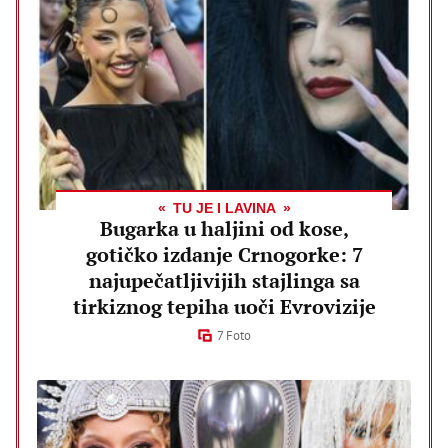
TU JE I LAVINA
Bugarka u haljini od kose,
gotičko izdanje Crnogorke: 7
najupečatljivijih stajlinga sa
tirkiznog tepiha uoči Evrovizije
7 Foto