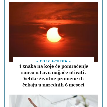
OD 12. AVGUSTA
4 znaka na koje će pomračenje
sunca u Lavu najjače uticati:
Velike životne promene ih
čekaju u narednih 6 meseci