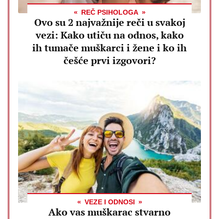
REČ PSIHOLOGA
Ovo su 2 najvažnije reči u svakoj
vezi: Kako utiču na odnos, kako
ih tumače muškarci i žene i ko ih
češće prvi izgovori?
VEZE I ODNOSI
Ako vas muškarac stvarno