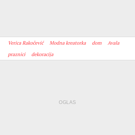
Verica Rakočević
Modna kreatorka
dom
Avala
praznici
dekoracija