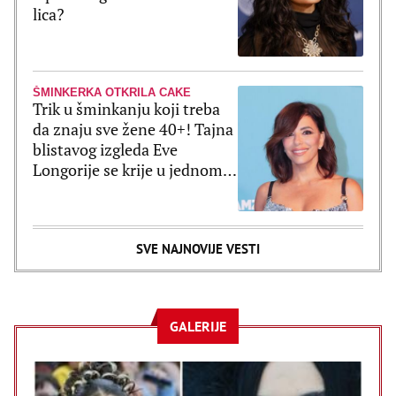
lica?
ŠMINKERKA OTKRILA CAKE
Trik u šminkanju koji treba
da znaju sve žene 40+! Tajna
blistavog izgleda Eve
Longorije se krije u jednom
proizvodu
SVE NAJNOVIJE VESTI
GALERIJE