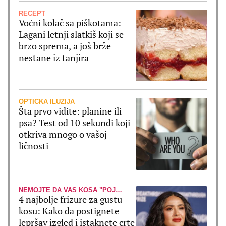
RECEPT
Voćni kolač sa piškotama:
Lagani letnji slatkiš koji se
brzo sprema, a još brže
nestane iz tanjira
OPTIČKA ILUZIJA
Šta prvo vidite: planine ili
psa? Test od 10 sekundi koji
otkriva mnogo o vašoj
ličnosti
NEMOJTE DA VAS KOSA "POJEDE"
4 najbolje frizure za gustu
kosu: Kako da postignete
lepršav izgled i istaknete crte