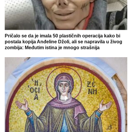
Pričalo se da je imala 50 plastičnih operacija kako bi
postala kopija Anđeline Džoli, ali se napravila u živog
zombija: Međutim istina je mnogo strašnija