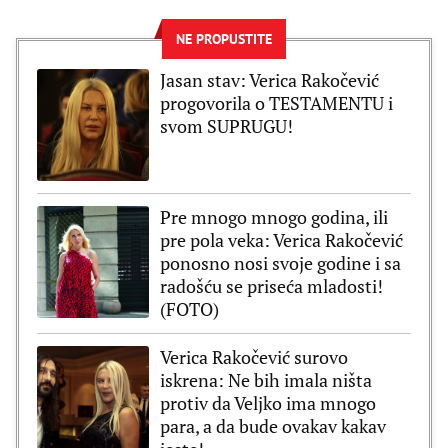
NE PROPUSTITE
Jasan stav: Verica Rakočević
progovorila o TESTAMENTU i
svom SUPRUGU!
Pre mnogo mnogo godina, ili
pre pola veka: Verica Rakočević
ponosno nosi svoje godine i sa
radošću se priseća mladosti!
(FOTO)
Verica Rakočević surovo
iskrena: Ne bih imala ništa
protiv da Veljko ima mnogo
para, a da bude ovakav kakav