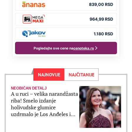
NAJNOVIJE
NAJČITANIJE
NEOBIČAN DETALJ
A u ruci – velika narandžasta
riba! Smelo izdanje
holivudske glumice
uzdrmalo je Los Anđeles i
pomerilo granice mode