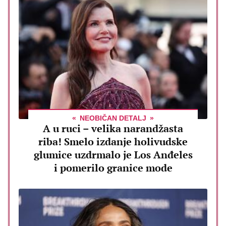
NEOBIČAN DETALJ
A u ruci – velika narandžasta
riba! Smelo izdanje holivudske
glumice uzdrmalo je Los Anđeles
i pomerilo granice mode