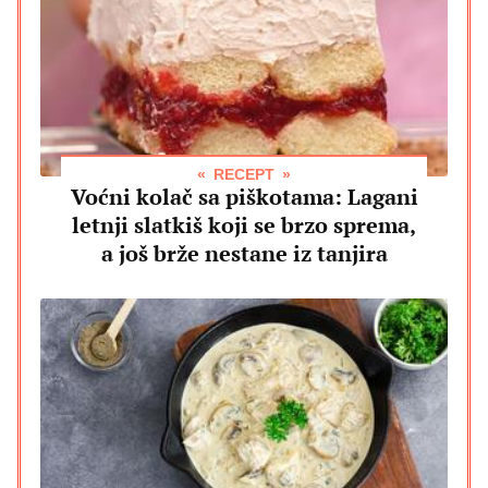
RECEPT
Voćni kolač sa piškotama: Lagani
letnji slatkiš koji se brzo sprema,
a još brže nestane iz tanjira