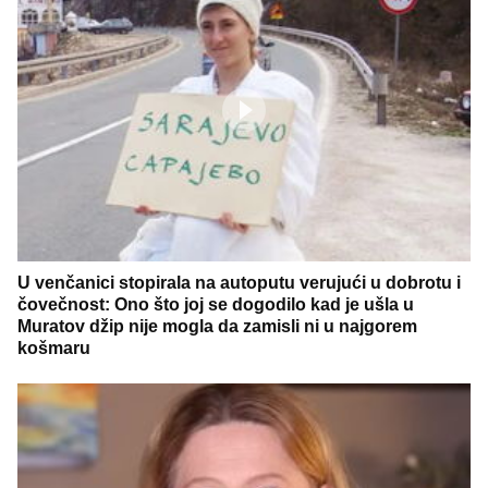
U venčanici stopirala na autoputu verujući u dobrotu i
čovečnost: Ono što joj se dogodilo kad je ušla u
Muratov džip nije mogla da zamisli ni u najgorem
košmaru