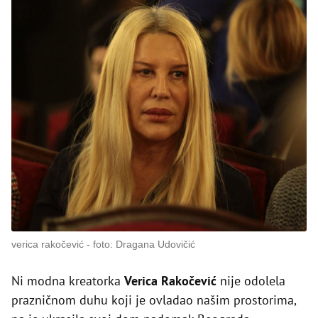
verica rakočević
foto: Dragana Udovičić
Ni modna kreatorka
Verica Rakočević
nije odolela
prazničnom duhu koji je ovladao našim prostorima,