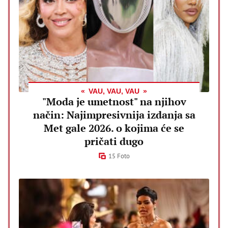
VAU, VAU, VAU
"Moda je umetnost" na njihov
način: Najimpresivnija izdanja sa
Met gale 2026. o kojima će se
pričati dugo
15 Foto