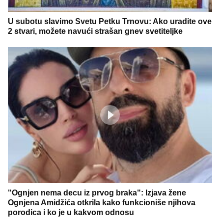
U subotu slavimo Svetu Petku Trnovu: Ako uradite ove
2 stvari, možete navući strašan gnev svetiteljke
"Ognjen nema decu iz prvog braka": Izjava žene
Ognjena Amidžića otkrila kako funkcioniše njihova
porodica i ko je u kakvom odnosu