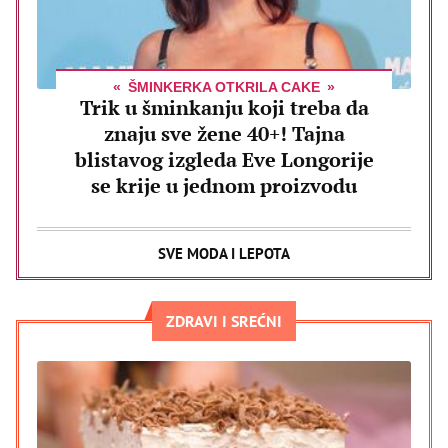
ŠMINKERKA OTKRILA CAKE
Trik u šminkanju koji treba da
znaju sve žene 40+! Tajna
blistavog izgleda Eve Longorije
se krije u jednom proizvodu
SVE MODA I LEPOTA
ZDRAVI I SREĆNI