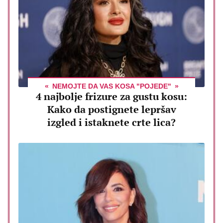
NEMOJTE DA VAS KOSA "POJEDE"
4 najbolje frizure za gustu kosu:
Kako da postignete lepršav
izgled i istaknete crte lica?