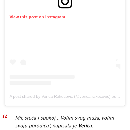
View this post on Instagram
A post shared by Verica Rakocevic (@verica.rakocevic)
on
Dec 23
Mir, sreća i spokoj... Volim svog muža, volim
svoju porodicu", napisala je
Verica
.