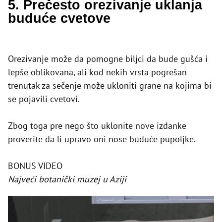
5. Prečesto orezivanje uklanja
buduće cvetove
Orezivanje može da pomogne biljci da bude gušća i
lepše oblikovana, ali kod nekih vrsta pogrešan
trenutak za sečenje može ukloniti grane na kojima bi
se pojavili cvetovi.
Zbog toga pre nego što uklonite nove izdanke
proverite da li upravo oni nose buduće pupoljke.
BONUS VIDEO
Najveći botanički muzej u Aziji