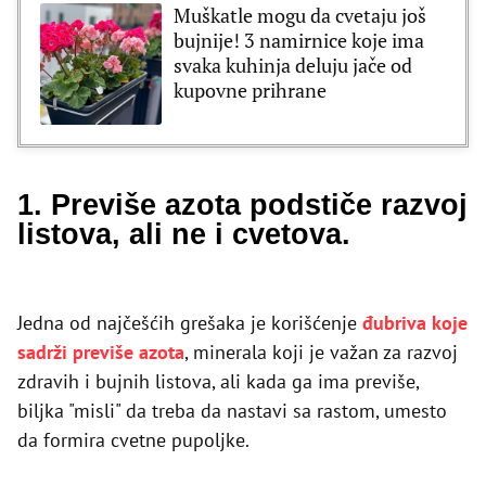
Muškatle mogu da cvetaju još
bujnije! 3 namirnice koje ima
svaka kuhinja deluju jače od
kupovne prihrane
1. Previše azota podstiče razvoj
listova, ali ne i cvetova.
Jedna od najčešćih grešaka je korišćenje
đubriva koje
sadrži previše azota
, minerala koji je važan za razvoj
zdravih i bujnih listova, ali kada ga ima previše,
biljka "misli" da treba da nastavi sa rastom, umesto
da formira cvetne pupoljke.