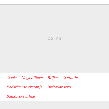
Cveće
Nega biljaka
Biljke
Cvetanje
Podsticanje cvetanja
Baštovanstvo
Balkonske biljke