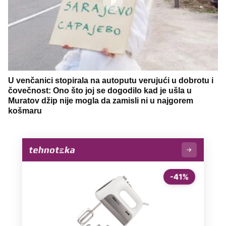
U venčanici stopirala na autoputu verujući u dobrotu i
čovečnost: Ono što joj se dogodilo kad je ušla u
Muratov džip nije mogla da zamisli ni u najgorem
košmaru