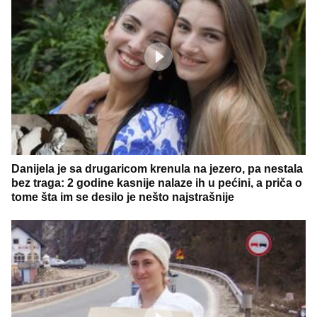
Danijela je sa drugaricom krenula na jezero, pa nestala
bez traga: 2 godine kasnije nalaze ih u pećini, a priča o
tome šta im se desilo je nešto najstrašnije