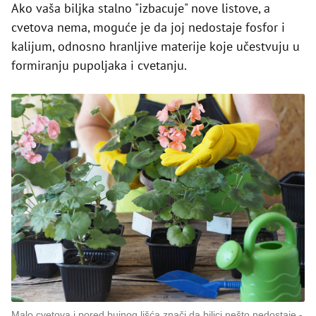
Ako vaša biljka stalno "izbacuje" nove listove, a
cvetova nema, moguće je da joj nedostaje fosfor i
kalijum, odnosno hranljive materije koje učestvuju u
formiranju pupoljaka i cvetanju.
Malo cvetova i pored bujnog lišća znači da biljci nešto nedostaje