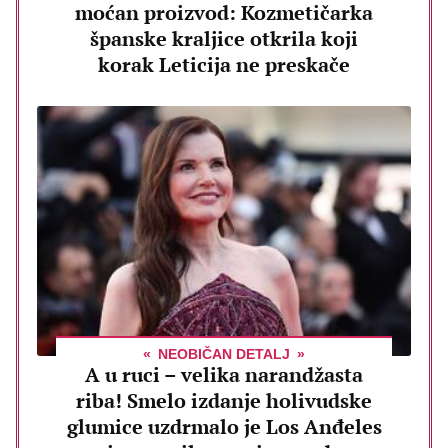
moćan proizvod: Kozmetičarka
španske kraljice otkrila koji
korak Leticija ne preskače
NEOBIČAN DETALJ
A u ruci – velika narandžasta
riba! Smelo izdanje holivudske
glumice uzdrmalo je Los Anđeles