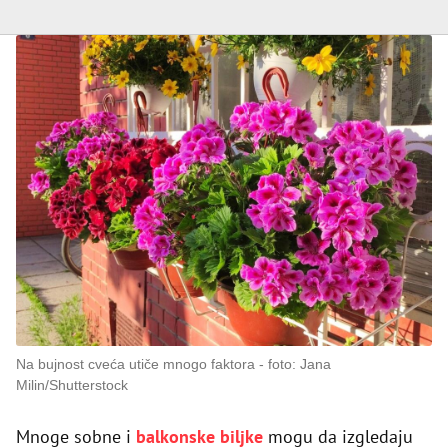
Na bujnost cveća utiče mnogo faktora
foto: Jana
Milin/Shutterstock
Mnoge sobne i
balkonske biljke
mogu da izgledaju