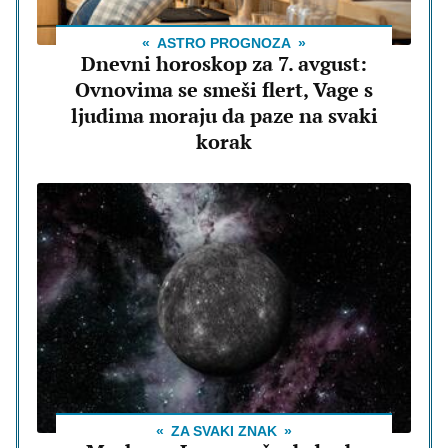
ASTRO PROGNOZA
Dnevni horoskop za 7. avgust:
Ovnovima se smeši flert, Vage s
ljudima moraju da paze na svaki
korak
ZA SVAKI ZNAK