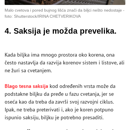
Malo cvetova i pored bujnog lišća znači da biljci nešto nedostaje
foto: Shutterstock/IRINA CHETVERIKOVA
4. Saksija je možda prevelika.
Kada biljka ima mnogo prostora oko korena, ona
često nastavlja da razvija korenov sistem i listove, ali
ne žuri sa cvetanjem.
Blago tesna saksija
kod određenih vrsta može da
podstakne biljku da pređe u fazu cvetanja, jer se
oseća kao da treba da završi svoj razvojni ciklus.
Ipak, ne treba preterivati i, ako je koren potpuno
ispunio saksiju, biljku je potrebno presaditi.