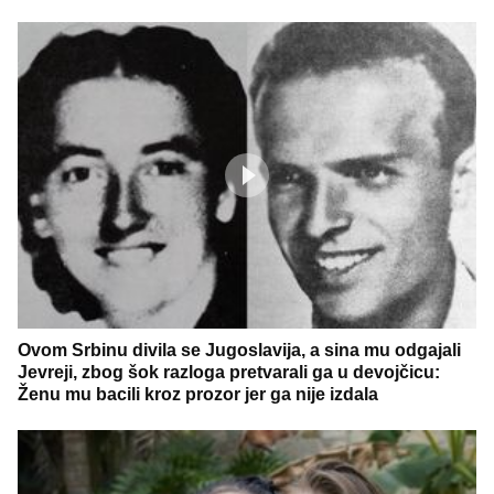
Ovom Srbinu divila se Jugoslavija, a sina mu odgajali
Jevreji, zbog šok razloga pretvarali ga u devojčicu:
Ženu mu bacili kroz prozor jer ga nije izdala