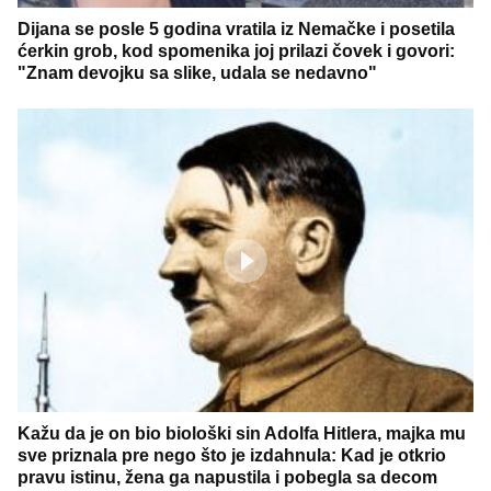
Dijana se posle 5 godina vratila iz Nemačke i posetila
ćerkin grob, kod spomenika joj prilazi čovek i govori:
"Znam devojku sa slike, udala se nedavno"
Kažu da je on bio biološki sin Adolfa Hitlera, majka mu
sve priznala pre nego što je izdahnula: Kad je otkrio
pravu istinu, žena ga napustila i pobegla sa decom