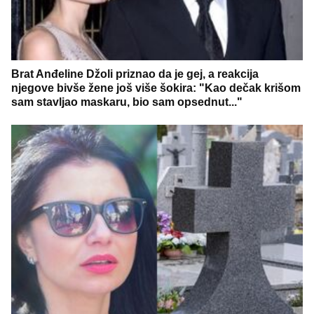
Brat Anđeline Džoli priznao da je gej, a reakcija
njegove bivše žene još više šokira: "Kao dečak krišom
sam stavljao maskaru, bio sam opsednut..."