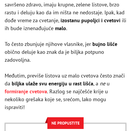
savršeno zdravo, imaju krupne, zelene listove, brzo
rastu i deluju kao da im ništa ne nedostaje. Ipak, kad
dođe vreme za cvetanje,
izostanu pupoljci i cvetovi
ili
ih bude iznenađujuće
malo
.
To često zbunjuje njihove vlasnike, jer
bujno lišće
obično deluje kao znak da je biljka potpuno
zadovoljna.
Međutim, previše listova uz malo cvetova često znači
da
biljka ulaže svu energiju u rast lišća
, a
ne
u
formiranje cvetova
. Razlog se najčešće krije u
nekoliko grešaka koje se, srećom, lako mogu
ispraviti!
NE PROPUSTITE