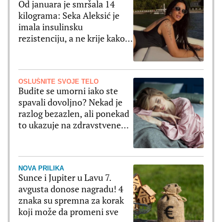
Od januara je smršala 14
kilograma: Seka Aleksić je
imala insulinsku
rezistenciju, a ne krije kako
je oslabila
OSLUŠNITE SVOJE TELO
Budite se umorni iako ste
spavali dovoljno? Nekad je
razlog bezazlen, ali ponekad
to ukazuje na zdravstvene
probleme
NOVA PRILIKA
Sunce i Jupiter u Lavu 7.
avgusta donose nagradu! 4
znaka su spremna za korak
koji može da promeni sve