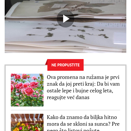
NE PROPUSTITE
Ova promena na ružama je prvi
znak da joj preti kraj: Da bi vam
ostale lepe i bujne celog leta,
reagujte već danas
Kako da znamo da biljka hitno
mora da se skloni sa sunca? Pre
nego što listovi požute,