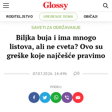
RODITELJSTVO
UREĐENJE DOMA
OBIČAJI
SAVETI ZA ODRŽAVANJE
Biljka buja i ima mnogo
listova, ali ne cveta? Ovo su
greške koje najčešće pravimo
07.07.2026. 14:49h
0
PODELI: