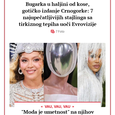
Bugarka u haljini od kose,
gotičko izdanje Crnogorke: 7
najupečatljivijih stajlinga sa
tirkiznog tepiha uoči Evrovizije
7 Foto
VAU, VAU, VAU
"Moda je umetnost" na njihov