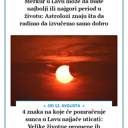
Merkur u Lavu može da bude
najbolji ili najgori period u
životu: Astrolozi znaju šta da
radimo da izvučemo samo dobro
OD 12. AVGUSTA
4 znaka na koje će pomračenje
sunca u Lavu najjače uticati:
Velike životne promene ih