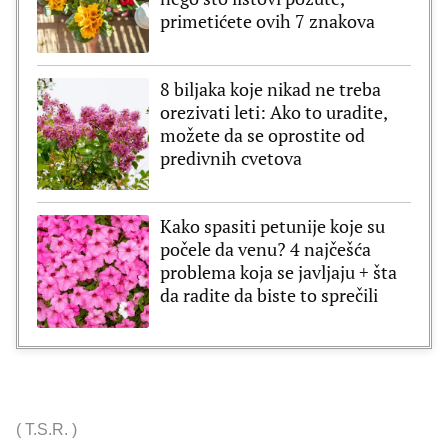
primetićete ovih 7 znakova
8 biljaka koje nikad ne treba
orezivati leti: Ako to uradite,
možete da se oprostite od
predivnih cvetova
Kako spasiti petunije koje su
počele da venu? 4 najčešća
problema koja se javljaju + šta
da radite da biste to sprečili
(
T.S.R.
)