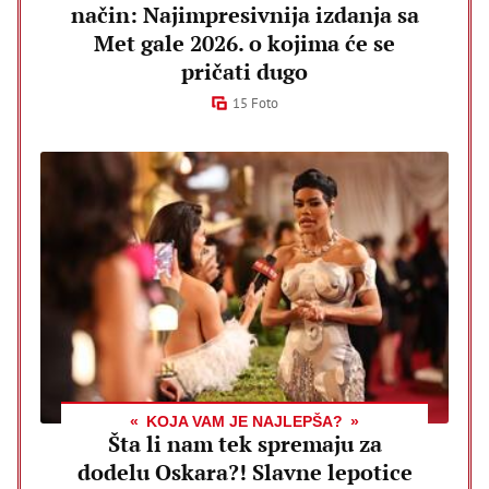
način: Najimpresivnija izdanja sa
Met gale 2026. o kojima će se
pričati dugo
15 Foto
KOJA VAM JE NAJLEPŠA?
Šta li nam tek spremaju za
dodelu Oskara?! Slavne lepotice