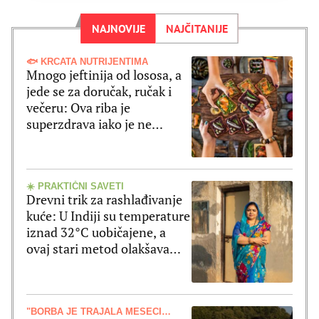
NAJNOVIJE
NAJČITANIJE
🐟 KRCATA NUTRIJENTIMA
Mnogo jeftinija od lososa, a
jede se za doručak, ručak i
večeru: Ova riba je
superzdrava iako je ne
shvatate ozbiljno
☀️ PRAKTIČNI SAVETI
Drevni trik za rashlađivanje
kuće: U Indiji su temperature
iznad 32°C uobičajene, a
ovaj stari metod olakšava
vrele dane
"BORBA JE TRAJALA MESECIMA"