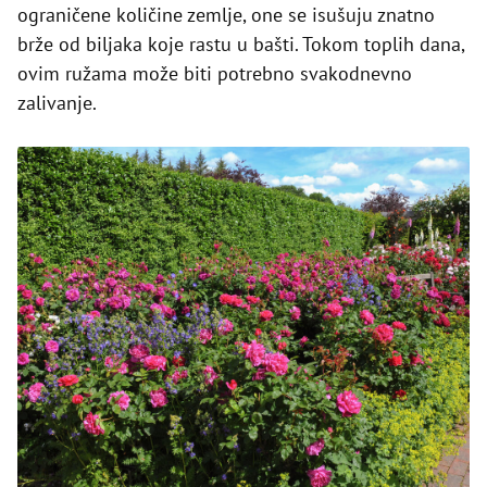
ograničene količine zemlje, one se isušuju znatno
brže od biljaka koje rastu u bašti. Tokom toplih dana,
ovim ružama može biti potrebno svakodnevno
zalivanje.