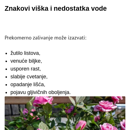
Znakovi viška i nedostatka vode
Prekomerno zalivanje može izazvati:
žutilo listova,
venuće biljke,
usporen rast,
slabije cvetanje,
opadanje lišća,
pojavu gljivičnih oboljenja.