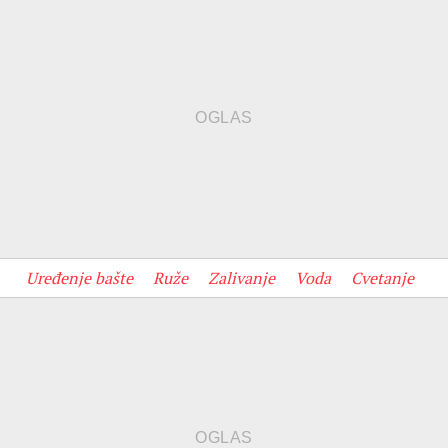
Uređenje bašte
Ruže
Zalivanje
Voda
Cvetanje