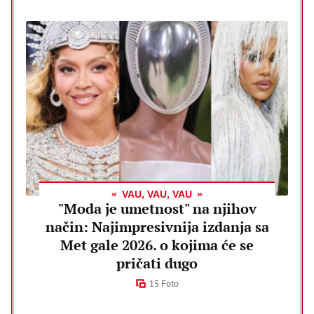
VAU, VAU, VAU
"Moda je umetnost" na njihov
način: Najimpresivnija izdanja sa
Met gale 2026. o kojima će se
pričati dugo
15 Foto