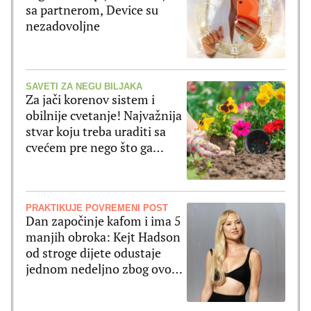
sa partnerom, Device su
nezadovoljne
SAVETI ZA NEGU BILJAKA
Za jači korenov sistem i
obilnije cvetanje! Najvažnija
stvar koju treba uraditi sa
cvećem pre nego što ga
posadite
PRAKTIKUJE POVREMENI POST
Dan započinje kafom i ima 5
manjih obroka: Kejt Hadson
od stroge dijete odustaje
jednom nedeljno zbog ovog
jela