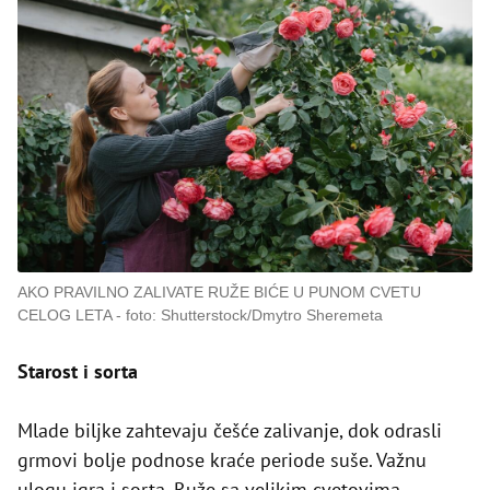
AKO PRAVILNO ZALIVATE RUŽE BIĆE U PUNOM CVETU
CELOG LETA
foto: Shutterstock/Dmytro Sheremeta
Starost i sorta
Mlade biljke zahtevaju češće zalivanje, dok odrasli
grmovi bolje podnose kraće periode suše. Važnu
ulogu igra i sorta. Ruže sa velikim cvetovima