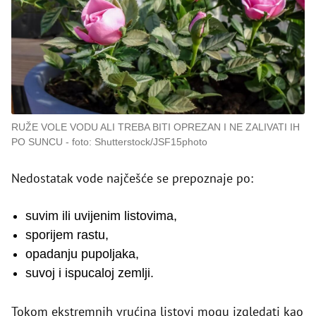
RUŽE VOLE VODU ALI TREBA BITI OPREZAN I NE ZALIVATI IH
PO SUNCU
foto: Shutterstock/JSF15photo
Nedostatak vode najčešće se prepoznaje po:
suvim ili uvijenim listovima,
sporijem rastu,
opadanju pupoljaka,
suvoj i ispucaloj zemlji.
Tokom ekstremnih vrućina listovi mogu izgledati kao