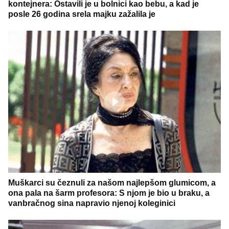
kontejnera: Ostavili je u bolnici kao bebu, a kad je
posle 26 godina srela majku zažalila je
Muškarci su čeznuli za našom najlepšom glumicom, a
ona pala na šarm profesora: S njom je bio u braku, a
vanbračnog sina napravio njenoj koleginici