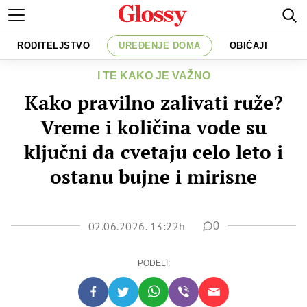
RODITELJSTVO
UREĐENJE DOMA
OBIČAJI
I TE KAKO JE VAŽNO
Kako pravilno zalivati ruže?
Vreme i količina vode su
ključni da cvetaju celo leto i
ostanu bujne i mirisne
02.06.2026. 13:22h
0
PODELI: