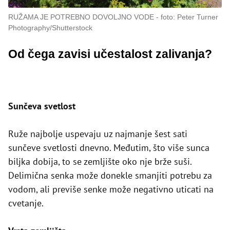
RUŽAMA JE POTREBNO DOVOLJNO VODE
foto: Peter Turner
Photography/Shutterstock
Od čega zavisi učestalost zalivanja?
Sunčeva svetlost
Ruže najbolje uspevaju uz najmanje šest sati
sunčeve svetlosti dnevno. Međutim, što više sunca
biljka dobija, to se zemljište oko nje brže suši.
Delimična senka može donekle smanjiti potrebu za
vodom, ali previše senke može negativno uticati na
cvetanje.