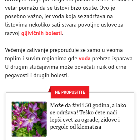
vetar pomažu da se listovi brzo osuše. Ovo je
posebno važno, jer voda koja se zadržava na
listovima nekoliko sati stvara povoljne uslove za
razvoj
gljivičnih bolesti
.
Večernje zalivanje preporučuje se samo u veoma
toplim i suvim regionima gde
voda
prebrzo isparava.
U drugim slučajevima može povećati rizik od crne
pegavosti i drugih bolesti.
NE PROPUSTITE
Može da živi i 50 godina, a lako
se održava! Teško ćete naći
lepši cvet za ograde, zidove i
pergole od klematisa