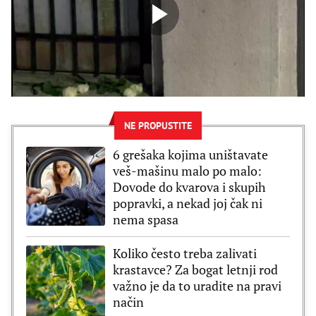
NE PROPUSTITE
6 grešaka kojima uništavate
veš-mašinu malo po malo:
Dovode do kvarova i skupih
popravki, a nekad joj čak ni
nema spasa
Koliko često treba zalivati
krastavce? Za bogat letnji rod
važno je da to uradite na pravi
način