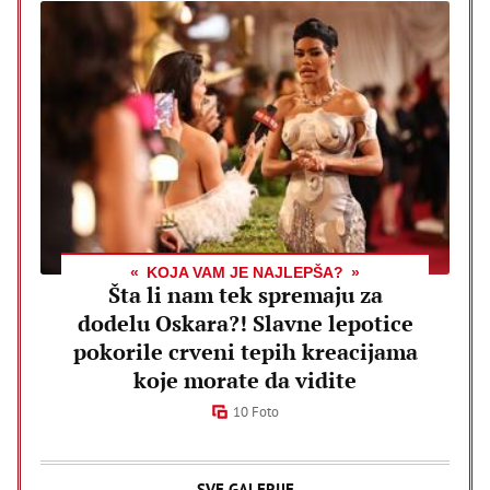
KOJA VAM JE NAJLEPŠA?
Šta li nam tek spremaju za
dodelu Oskara?! Slavne lepotice
pokorile crveni tepih kreacijama
koje morate da vidite
10 Foto
SVE GALERIJE