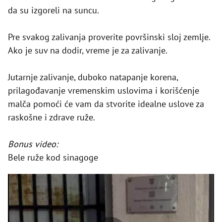
da su izgoreli na suncu.
Pre svakog zalivanja proverite površinski sloj zemlje.
Ako je suv na dodir, vreme je za zalivanje.
Jutarnje zalivanje, duboko natapanje korena,
prilagođavanje vremenskim uslovima i korišćenje
malča pomoći će vam da stvorite idealne uslove za
raskošne i zdrave ruže.
Bonus video:
Bele ruže kod sinagoge