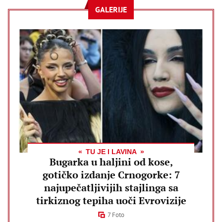
GALERIJE
TU JE I LAVINA
Bugarka u haljini od kose,
gotičko izdanje Crnogorke: 7
najupečatljivijih stajlinga sa
tirkiznog tepiha uoči Evrovizije
7 Foto