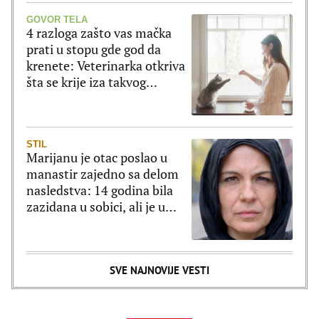
GOVOR TELA
4 razloga zašto vas mačka
prati u stopu gde god da
krenete: Veterinarka otkriva
šta se krije iza takvog
ponašanja
STIL
Marijanu je otac poslao u
manastir zajedno sa delom
nasledstva: 14 godina bila
zazidana u sobici, ali je u
tajnosti decu rađala
SVE NAJNOVIJE VESTI