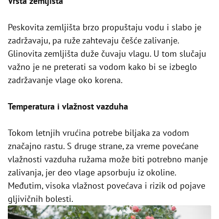
Vrsta zemljišta
Peskovita zemljišta brzo propuštaju vodu i slabo je
zadržavaju, pa ruže zahtevaju češće zalivanje.
Glinovita zemljišta duže čuvaju vlagu. U tom slučaju
važno je ne preterati sa vodom kako bi se izbeglo
zadržavanje vlage oko korena.
Temperatura i vlažnost vazduha
Tokom letnjih vrućina potrebe biljaka za vodom
značajno rastu. S druge strane, za vreme povećane
vlažnosti vazduha ružama može biti potrebno manje
zalivanja, jer deo vlage apsorbuju iz okoline.
Međutim, visoka vlažnost povećava i rizik od pojave
gljivičnih bolesti.