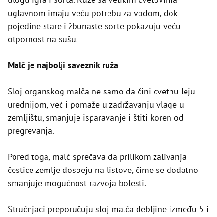
uglavnom imaju veću potrebu za vodom, dok
pojedine stare i žbunaste sorte pokazuju veću
otpornost na sušu.
Malč je najbolji saveznik ruža
Sloj organskog malča ne samo da čini cvetnu leju
urednijom, već i pomaže u zadržavanju vlage u
zemljištu, smanjuje isparavanje i štiti koren od
pregrevanja.
Pored toga, malč sprečava da prilikom zalivanja
čestice zemlje dospeju na listove, čime se dodatno
smanjuje mogućnost razvoja bolesti.
Stručnjaci preporučuju sloj malča debljine između 5 i