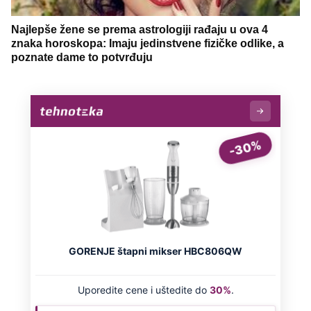
Najlepše žene se prema astrologiji rađaju u ova 4
znaka horoskopa: Imaju jedinstvene fizičke odlike, a
poznate dame to potvrđuju