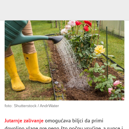
foto: Shutterstock / AndrWater
Jutarnje zalivanje
omogućava biljci da primi
dovoljno vlage pre nego što počnu vrućine, a sunce i