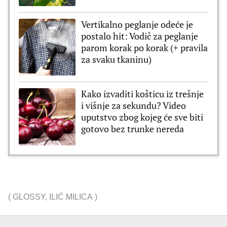
Vertikalno peglanje odeće je
postalo hit: Vodič za peglanje
parom korak po korak (+ pravila
za svaku tkaninu)
Kako izvaditi košticu iz trešnje
i višnje za sekundu? Video
uputstvo zbog kojeg će sve biti
gotovo bez trunke nereda
(
GLOSSY
,
ILIĆ MILICA
)