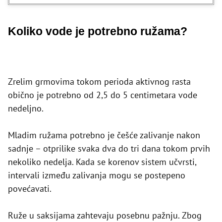
Koliko vode je potrebno ružama?
Zrelim grmovima tokom perioda aktivnog rasta
obično je potrebno od 2,5 do 5 centimetara vode
nedeljno.
Mladim ružama potrebno je češće zalivanje nakon
sadnje – otprilike svaka dva do tri dana tokom prvih
nekoliko nedelja. Kada se korenov sistem učvrsti,
intervali između zalivanja mogu se postepeno
povećavati.
Ruže u saksijama zahtevaju posebnu pažnju. Zbog