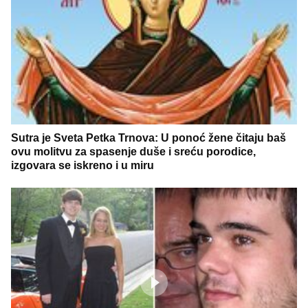
Sutra je Sveta Petka Trnova: U ponoć žene čitaju baš
ovu molitvu za spasenje duše i sreću porodice,
izgovara se iskreno i u miru