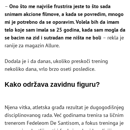
–
Ono što me najviše frustrira jeste to što sada
snimam akcione filmove, a kada se povredim, mnogo
mi je potrebno da se oporavim. Volela bih da imam
telo koje sam imala sa 25 godina, kada sam mogla da
se bacim na zid i sutradan me ništa ne boli
– rekla je
ranije za magazin Allure.
Dodala je i da danas, ukoliko preskoči trening
nekoliko dana, vrlo brzo oseti posledice.
Kako održava zavidnu figuru?
Njena vitka, atletska građa rezultat je dugogodišnjeg
disciplinovanog rada. Već godinama trenira sa ličnim
trenerom Fedeleom De Santisom, a fokus treninga je