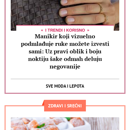
I TRENDI I KORISNO
Manikir koji vizuelno
podmlađuje ruke možete izvesti
sami: Uz pravi oblik i boju
noktiju šake odmah deluju
negovanije
SVE MODA I LEPOTA
ZDRAVI I SREĆNI