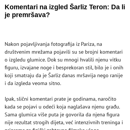
Komentari na izgled Šarliz Teron: Da li
je premršava?
Nakon pojavljivanja fotografija iz Pariza, na
društvenim mrežama pojavili su se brojni komentari
o izgledu glumice. Dok su mnogi hvalili njenu vitku
figuru, izvajane noge i besprekoran stil, bilo je i onih
koji smatraju da je Šarliz danas mršavija nego ranije
i da izgleda veoma sitno.
Ipak, slični komentari prate je godinama, naročito
kada se pojavi u odeći koja naglašava njenu građu.
Sama glumica više puta je govorila da njena figura
nije rezultat strogih dijeta, već intenzivnih treninga i