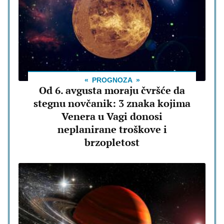
PROGNOZA
Od 6. avgusta moraju čvršće da
stegnu novčanik: 3 znaka kojima
Venera u Vagi donosi
neplanirane troškove i
brzopletost