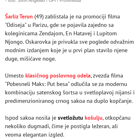
foto: John Angelillo / UPI / Profimedia
Šarliz Teron
(49) zablistala je na promociji filma
"Odiseja" u Parizu, gde se pojavila zajedno sa
koleginicama Zendajom, En Hatavej i Lupitom
Njongo. Oskarovka je privukla sve poglede odvažnim
modnim izdanjem koje je u prvi plan stavilo njene
duge, mišićave noge.
Umesto
klasičnog poslovnog odela
, zvezda filma
"Pobesneli Maks: Put besa" odlučila se za modernu
kombinaciju satenskog šortsa u svetloplavoj nijansi i
predimenzioniranog crnog sakoa na duplo kopčanje.
Ispod sakoa nosila je
svetložutu
košulju
, otkopčanu
nekoliko dugmadi, čime je postigla ležeran, ali
veoma elegantan izgled.