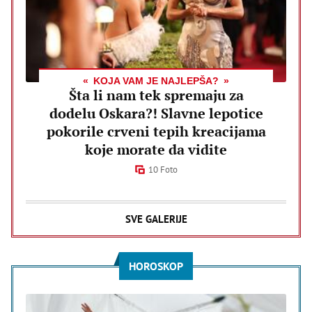
KOJA VAM JE NAJLEPŠA?
Šta li nam tek spremaju za
dodelu Oskara?! Slavne lepotice
pokorile crveni tepih kreacijama
koje morate da vidite
10 Foto
SVE GALERIJE
HOROSKOP