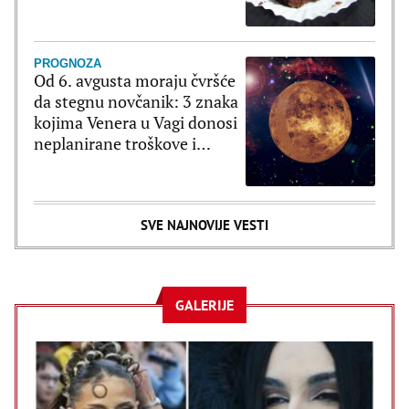
minuta
PROGNOZA
Od 6. avgusta moraju čvršće
da stegnu novčanik: 3 znaka
kojima Venera u Vagi donosi
neplanirane troškove i
brzopletost
SVE NAJNOVIJE VESTI
GALERIJE