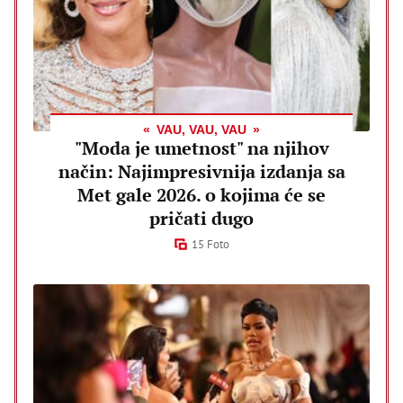
VAU, VAU, VAU
"Moda je umetnost" na njihov
način: Najimpresivnija izdanja sa
Met gale 2026. o kojima će se
pričati dugo
15 Foto