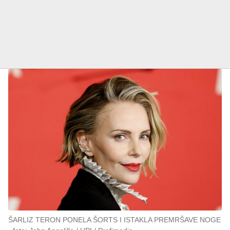
ŠARLIZ TERON PONELA ŠORTS I ISTAKLA PREMRŠAVE NOGE