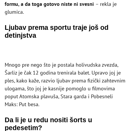
formu, a da toga gotovo niste ni svesni
– rekla je
glumica.
Ljubav prema sportu traje još od
detinjstva
Mnogo pre nego što je postala holivudska zvezda,
Šarliz je čak 12 godina trenirala balet. Upravo joj je
ples, kako kaže, razvio ljubav prema fizički zahtevnim
ulogama, što joj je kasnije pomoglo u filmovima
poput Atomska plavuša, Stara garda i Pobesneli
Maks: Put besa.
Da li je u redu nositi šorts u
pedesetim?