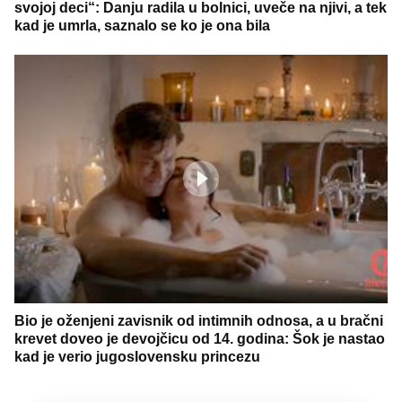
svojoj deci“: Danju radila u bolnici, uveče na njivi, a tek
kad je umrla, saznalo se ko je ona bila
Bio je oženjeni zavisnik od intimnih odnosa, a u bračni
krevet doveo je devojčicu od 14. godina: Šok je nastao
kad je verio jugoslovensku princezu