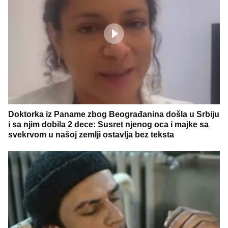
Doktorka iz Paname zbog Beograđanina došla u Srbiju
i sa njim dobila 2 dece: Susret njenog oca i majke sa
svekrvom u našoj zemlji ostavlja bez teksta