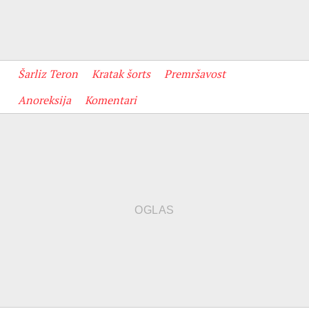
Šarliz Teron
Kratak šorts
Premršavost
Anoreksija
Komentari