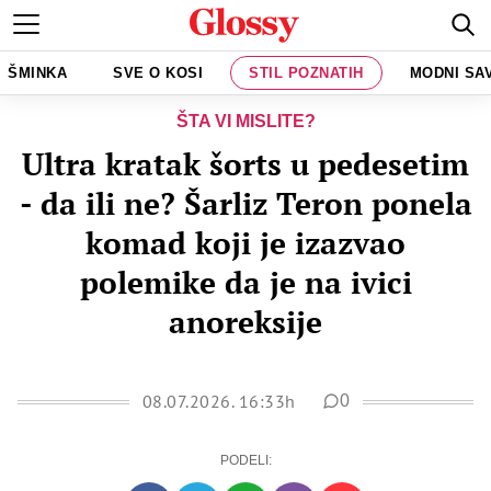
ŠMINKA
SVE O KOSI
STIL POZNATIH
MODNI SA
ŠTA VI MISLITE?
Ultra kratak šorts u pedesetim
- da ili ne? Šarliz Teron ponela
komad koji je izazvao
polemike da je na ivici
anoreksije
08.07.2026. 16:33h
0
PODELI: