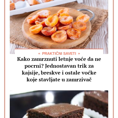
PRAKTIČNI SAVETI
Kako zamrznuti letnje voće da ne
pocrni? Jednostavan trik za
kajsije, breskve i ostale voćke
koje stavljate u zamrzivač