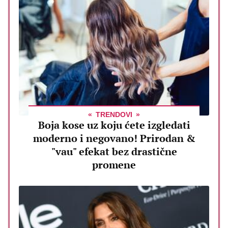
TRENDOVI
Boja kose uz koju ćete izgledati
moderno i negovano! Prirodan &
"vau" efekat bez drastične
promene