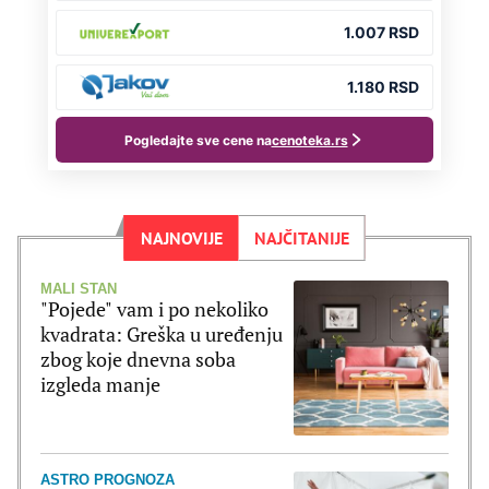
NAJNOVIJE
NAJČITANIJE
MALI STAN
"Pojede" vam i po nekoliko
kvadrata: Greška u uređenju
zbog koje dnevna soba
izgleda manje
ASTRO PROGNOZA