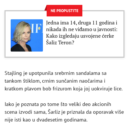
NE PROPUSTITE
Jedna ima 14, druga 11 godina i
nikada ih ne viđamo u javnosti:
Kako izgledaju usvojene ćerke
Šaliz Teron?
Stajling je upotpunila srebrnim sandalama sa
tankom štiklom, crnim sunčanim naočarima i
kratkom plavom bob frizurom koja joj uokviruje lice.
Iako je poznata po tome što veliki deo akcionih
scena izvodi sama, Šarliz je priznala da oporavak više
nije isti kao u dvadesetim godinama.