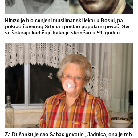
Himzo je bio cenjeni muslimanski lekar u Bosni, pa
pokrao čuvenog Srbina i postao popularni pevač: Svi
se šokiraju kad čuju kako je skončao u 59. godini
Za Dušanku je ceo Šabac govorio „Jadnica, ona je rob