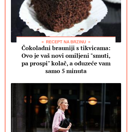
RECEPT NA BRZINU
Čokoladni brauniji s tikvicama:
Ovo je vaš novi omiljeni "smuti,
pa prospi" kolač, a oduzeće vam
samo 5 minuta