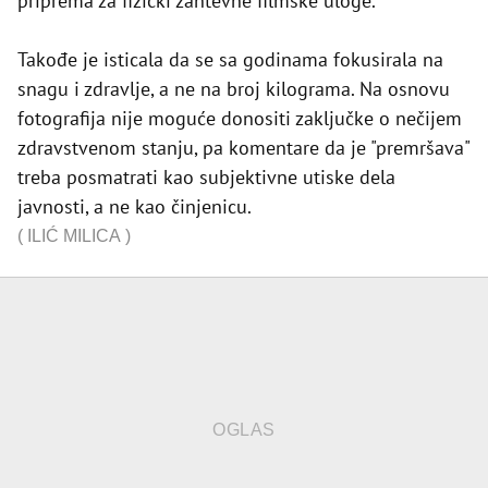
priprema za fizički zahtevne filmske uloge.
Takođe je isticala da se sa godinama fokusirala na
snagu i zdravlje, a ne na broj kilograma. Na osnovu
fotografija nije moguće donositi zaključke o nečijem
zdravstvenom stanju, pa komentare da je "premršava"
treba posmatrati kao subjektivne utiske dela
javnosti, a ne kao činjenicu.
(
ILIĆ MILICA
)