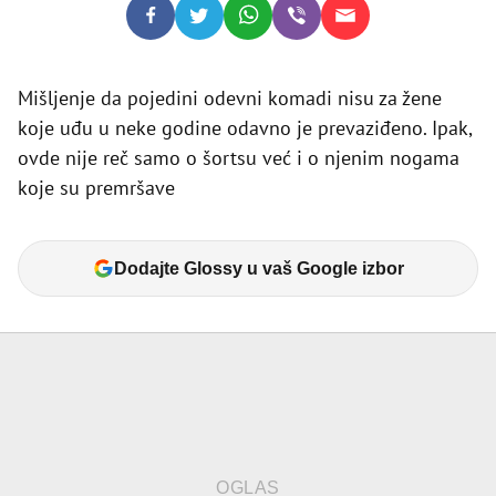
Mišljenje da pojedini odevni komadi nisu za žene
koje uđu u neke godine odavno je prevaziđeno. Ipak,
ovde nije reč samo o šortsu već i o njenim nogama
koje su premršave
Dodajte Glossy u vaš Google izbor