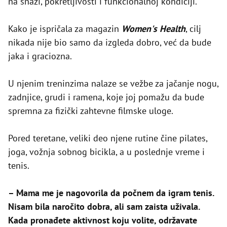
na snazi, pokretljivosti i funkcionalnoj kondiciji.
Kako je ispričala za magazin
Women's Health
, cilj
nikada nije bio samo da izgleda dobro, već da bude
jaka i graciozna.
U njenim treninzima nalaze se vežbe za jačanje nogu,
zadnjice, grudi i ramena, koje joj pomažu da bude
spremna za fizički zahtevne filmske uloge.
Pored teretane, veliki deo njene rutine čine pilates,
joga, vožnja sobnog bicikla, a u poslednje vreme i
tenis.
– Mama me je nagovorila da počnem da igram tenis.
Nisam bila naročito dobra, ali sam zaista uživala.
Kada pronađete aktivnost koju volite, održavate