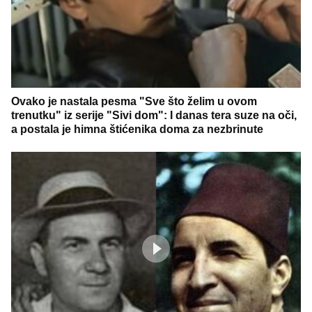
Ovako je nastala pesma "Sve što želim u ovom
trenutku" iz serije "Sivi dom": I danas tera suze na oči,
a postala je himna štićenika doma za nezbrinute