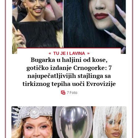
TU JE I LAVINA
Bugarka u haljini od kose,
gotičko izdanje Crnogorke: 7
najupečatljivijih stajlinga sa
tirkiznog tepiha uoči Evrovizije
7 Foto