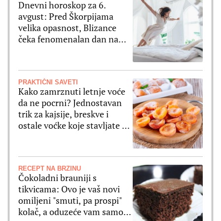
Dnevni horoskop za 6.
avgust: Pred Škorpijama
velika opasnost, Blizance
čeka fenomenalan dan na
svim poljima
PRAKTIČNI SAVETI
Kako zamrznuti letnje voće
da ne pocrni? Jednostavan
trik za kajsije, breskve i
ostale voćke koje stavljate u
zamrzivač
RECEPT NA BRZINU
Čokoladni brauniji s
tikvicama: Ovo je vaš novi
omiljeni "smuti, pa prospi"
kolač, a oduzeće vam samo 5