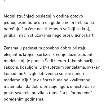
Modni stručnjaci poslednjih godina gotovo
jednoglasno poručuju da godine ne bi trebalo da
određuju šta ćete nositi. Mnogo važniji su kroj,
prilika i način stilizovanja nego broj u ličnoj karti.
Ženama u pedesetim posebno dobro pristaju
elegantni, krojeni šortsevi srednje dužine, poput
modela koji je ponela Šarliz Teron. U kombinaciji sa
sakoom, košuljom ili kvalitetnim sandalama, ovakav
komad može izgledati veoma sofisticirano i
moderno. Ključ je da šorts bude od kvalitetnog
materijala i da dobro pristaje figuri, umesto da se
prate zastarela pravila o tome šta je "primereno"
određenim godinama.