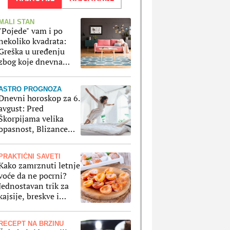
MALI STAN
"Pojede" vam i po
nekoliko kvadrata:
Greška u uređenju
zbog koje dnevna
soba izgleda manje
ASTRO PROGNOZA
Dnevni horoskop za 6.
avgust: Pred
Škorpijama velika
opasnost, Blizance
čeka fenomenalan
dan na svim poljima
PRAKTIČNI SAVETI
Kako zamrznuti letnje
voće da ne pocrni?
Jednostavan trik za
kajsije, breskve i
ostale voćke koje
stavljate u zamrzivač
RECEPT NA BRZINU