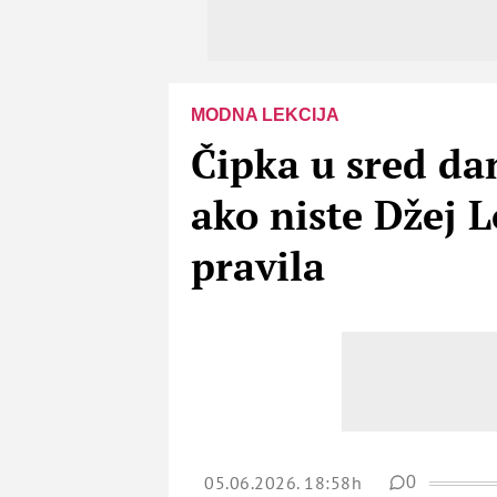
MODNA LEKCIJA
Čipka u sred da
ako niste Džej 
pravila
05.06.2026. 18:58h
0