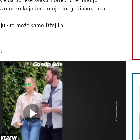
kvo retko koja žena u njenim godinama ima.
ju - to može samo Džej Lo
ek