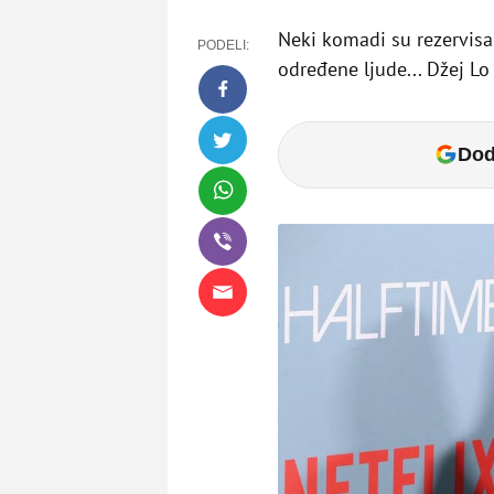
Neki komadi su rezervisa
PODELI:
određene ljude... Džej L
Dod