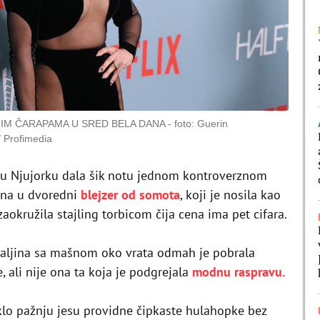
TIM ČARAPAMA U SRED BELA DANA
foto: Guerin
 Profimedia
a u Njujorku dala šik notu jednom kontroverznom
na u dvoredni
blejzer od somota
, koji je nosila kao
zaokružila stajling torbicom čija cena ima pet cifara.
aljina sa mašnom oko vrata odmah je pobrala
, ali nije ona ta koja je podgrejala
modnu raspravu.
klo pažnju jesu providne čipkaste hulahopke bez