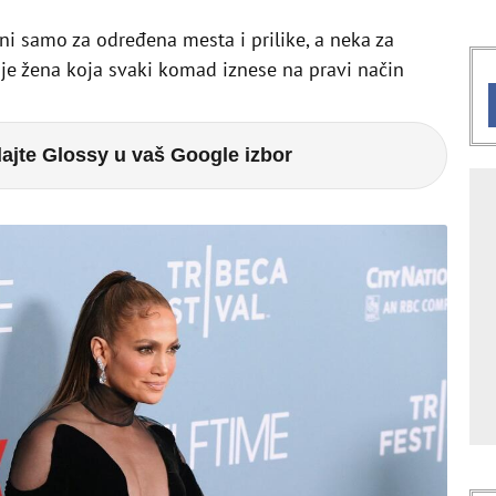
ni samo za određena mesta i prilike, a neka za
o je žena koja svaki komad iznese na pravi način
ajte Glossy u vaš Google izbor