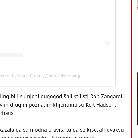
shared by Marie Claire (@marieclairemag)
ling bili su njeni dugogodišnji stilisti Rob Zangardi
ovim drugim poznatim klijentima su Kejt Hadson,
erhaus.
kazala da su modna pravila tu da se krše, ali ovakvu
že da ponese svako. Potrebno je mnogo