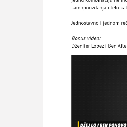
samopouzdanja i telo ka
Jednostavno i jednom reč
Bonus video:
Dženifer Lopez i Ben Afl