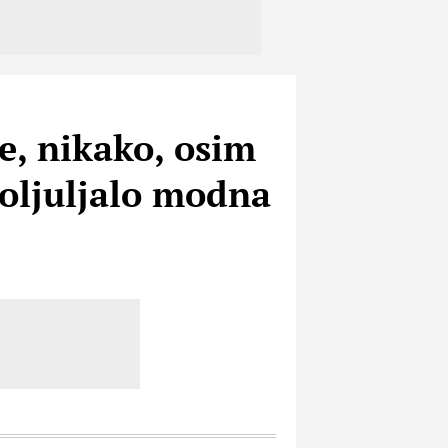
e, nikako, osim
poljuljalo modna