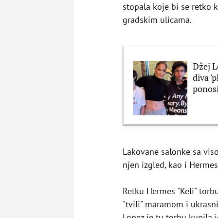
stopala koje bi se retko
gradskim ulicama.
Džej L
diva '
ponos
Lakovane salonke sa viso
njen izgled, kao i Herme
Retku Hermes "Keli" torb
"tvili" maramom i ukrasn
Lopez je tu torbu kupila 