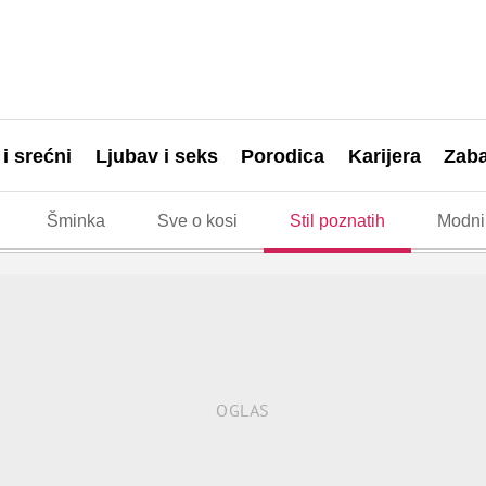
 i srećni
Ljubav i seks
Porodica
Karijera
Zab
Šminka
Sve o kosi
Stil poznatih
Modni 