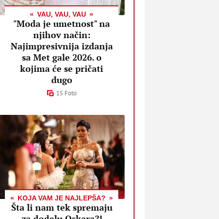
VAU, VAU, VAU
"Moda je umetnost" na
njihov način:
Najimpresivnija izdanja
sa Met gale 2026. o
kojima će se pričati
dugo
15 Foto
KOJA VAM JE NAJLEPŠA?
Šta li nam tek spremaju
za dodelu Oskara?!