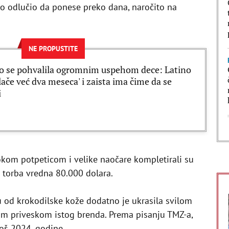
 ko odlučio da ponese preko dana, naročito na
NE PROPUSTITE
o se pohvalila ogromnim uspehom dece: Latino
plače već dva meseca' i zaista ima čime da se
i
kom potpeticom i velike naočare kompletirali su
s torba vredna 80.000 dolara.
u od krokodilske kože dodatno je ukrasila svilom
im priveskom istog brenda. Prema pisanju TMZ-a,
još 2024. godine.