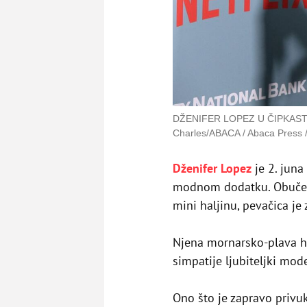
DŽENIFER LOPEZ U ČIPKAS
Charles/ABACA / Abaca Press /
Dženifer Lopez
je 2. jun
modnom dodatku. Obuče
mini haljinu, pevačica je 
Njena mornarsko-plava h
simpatije ljubiteljki mode
Ono što je zapravo privu