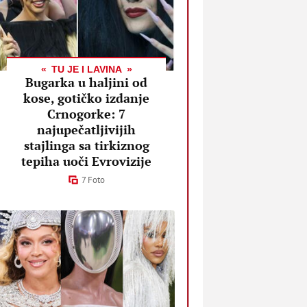
TU JE I LAVINA
Bugarka u haljini od
kose, gotičko izdanje
Crnogorke: 7
najupečatljivijih
stajlinga sa tirkiznog
tepiha uoči Evrovizije
7 Foto