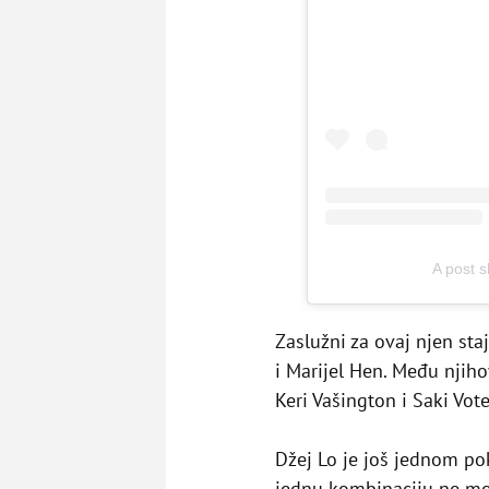
A post 
Zaslužni za ovaj njen staj
i Marijel Hen. Među njih
Keri Vašington i Saki Vot
Džej Lo je još jednom po
jednu kombinaciju ne mo