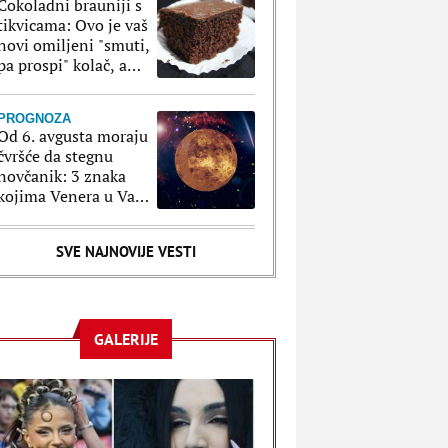
Čokoladni brauniji s
tikvicama: Ovo je vaš
novi omiljeni "smuti,
pa prospi" kolač, a
oduzeće vam samo 5
minuta
PROGNOZA
Od 6. avgusta moraju
čvršće da stegnu
novčanik: 3 znaka
kojima Venera u Vagi
donosi neplanirane
troškove i brzopletost
SVE NAJNOVIJE VESTI
GALERIJE