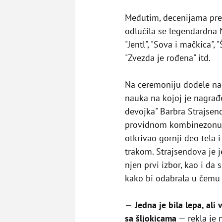
Međutim, decenijama pre
odlučila se legendardna 
"Jentl", "Sova i mačkica",
"Zvezda je rođena" itd.
Na ceremoniju dodele na
nauka na kojoj je nagrađ
devojka" Barbra Strajsen
providnom kombinezonu čij
otkrivao gornji deo tela i
trakom. Strajsendova je 
njen prvi izbor, kao i da
kako bi odabrala u čemu 
—
Jedna je bila lepa, ali
sa šljokicama
— rekla je 