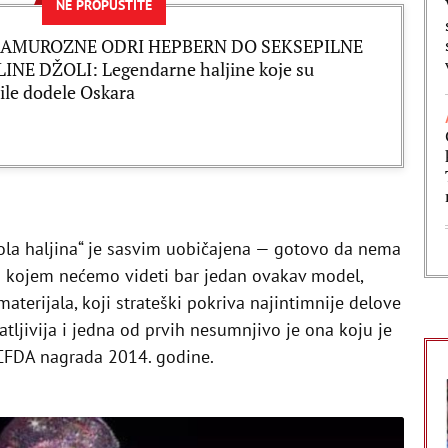
NE PROPUSTITE
AMUROZNE ODRI HEPBERN DO SEKSEPILNE
INE DŽOLI: Legendarne haljine koje su
ile dodele Oskara
gola haljina“ je sasvim uobičajena — gotovo da nema
 kojem nećemo videti bar jedan ovakav model,
aterijala, koji strateški pokriva najintimnije delove
čatljivija i jedna od prvih nesumnjivo je ona koju je
 CFDA nagrada 2014. godine.