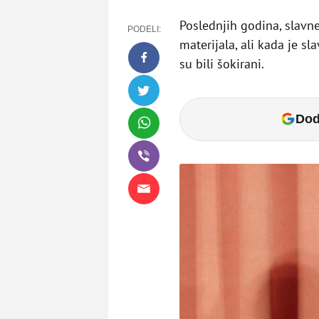
Poslednjih godina, slavn
PODELI:
materijala, ali kada je s
su bili šokirani.
Dod