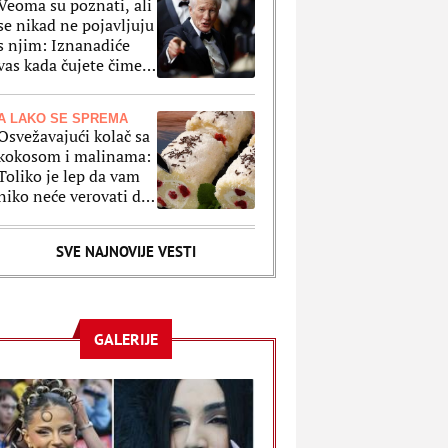
Veoma su poznati, ali
se nikad ne pojavljuju
s njim: Iznanadiće
vas kada čujete čime
se bave sestre i brat
Ričarada Gira
A LAKO SE SPREMA
Osvežavajući kolač sa
kokosom i malinama:
Toliko je lep da vam
niko neće verovati da
ste ga sami spremali
(RECEPT)
SVE NAJNOVIJE VESTI
GALERIJE