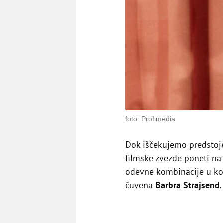
foto: Profimedia
Dok iščekujemo predstoje
filmske zvezde poneti na
odevne kombinacije u koj
čuvena
Barbra Strajsend
.