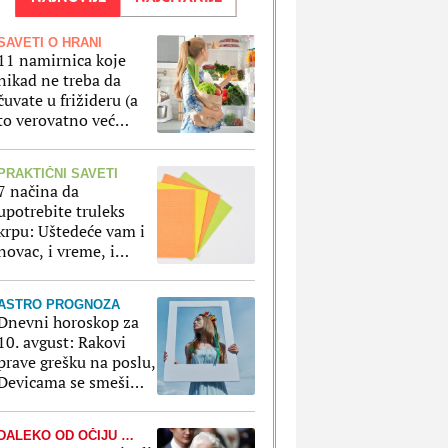
SAVETI O HRANI
11 namirnica koje
nikad ne treba da
čuvate u frižideru (a
to verovatno već
radite)
PRAKTIČNI SAVETI
7 načina da
upotrebite truleks
krpu: Uštedeće vam i
novac, i vreme, i
živce, a čisti kao
magija
ASTRO PROGNOZA
Dnevni horoskop za
10. avgust: Rakovi
prave grešku na poslu,
Devicama se smeši
avantura
DALEKO OD OČIJU JAVNOSTI