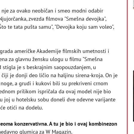
 nje za ovako neobičan i smeo modni odabir
Njujorčanka, zvezda filmova "Smešna devojka",
 "Što te tata pušta samu", "Devojka koju sam voleo",
grada američke Akademije filmskih umetnosti i
ena za glavnu žensku ulogu u filmu "Smešna
d stigla je s beskrajnim saopouzdanjem, u
i je donji deo ličio na haljinu sirena-kroja. On je
 noge, a grudi i kukovi bili su prekriveni crnom
jednom prilikom ispričala da ovaj model nije bio
 su joj u hotelsku sobu doneli dve odevne varijante
će otići na dodelu.
 veoma konzervativna. A tu je bio i ovaj kombinezon
nedavno glumica za W Magazin.