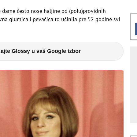
e dame često nose haljine od (polu)providnih
lavna glumica i pevačica to učinila pre 52 godine svi
ajte Glossy u vaš Google izbor