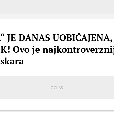
“ JE DANAS UOBIČAJENA, 
! Ovo je najkontroverznij
Oskara