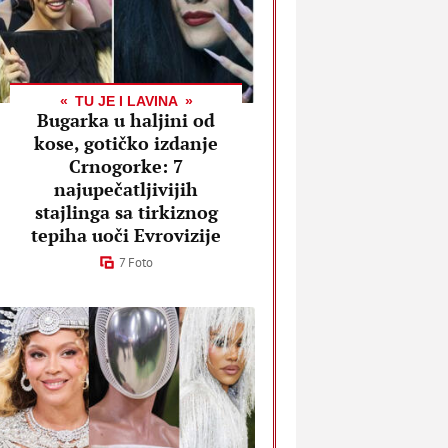
TU JE I LAVINA
Bugarka u haljini od
kose, gotičko izdanje
Crnogorke: 7
najupečatljivijih
stajlinga sa tirkiznog
tepiha uoči Evrovizije
7 Foto