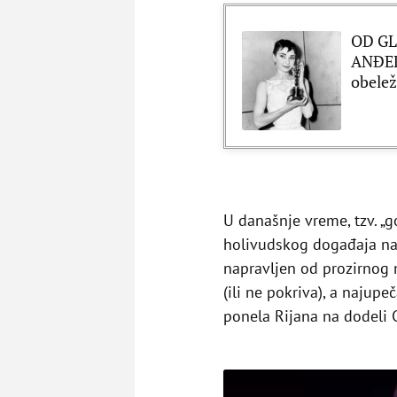
OD GL
ANĐEL
obelež
U današnje vreme, tzv. „
holivudskog događaja na
napravljen od prozirnog m
(ili ne pokriva), a najupe
ponela Rijana na dodeli