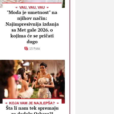
VAU, VAU, VAU
"Moda je umetnost" na
njihov način:
Najimpresivnija izdanja
sa Met gale 2026. o
kojima će se pričati
dugo
15 Foto
KOJA VAM JE NAJLEPŠA?
Šta li nam tek spremaju
za dodelu Oskara?!