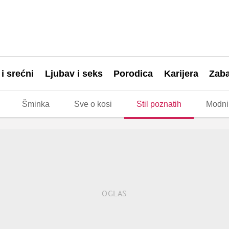
 i srećni
Ljubav i seks
Porodica
Karijera
Zab
Šminka
Sve o kosi
Stil poznatih
Modni 