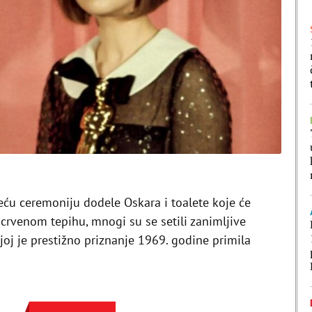
ću ceremoniju dodele Oskara i toalete koje će
 crvenom tepihu, mnogi su se setili zanimljive
oj je prestižno priznanje 1969. godine primila