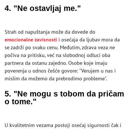
4. "Ne ostavljaj me."
Strah od napuštanja može da dovede do
emocionalne zavisnosti
i osećaja da ljubav mora da
se zadrži po svaku cenu. Međutim, zdrava veza ne
počiva na pritisku, već na slobodnoj odluci oba
partnera da ostanu zajedno. Osobe koje imaju
poverenja u odnos češće govore: "Verujem u nas i
mislim da možemo da prebrodimo probleme".
5. "Ne mogu s tobom da pričam
o tome."
U kvalitetnim vezama postoji osećaj sigurnosti čak i