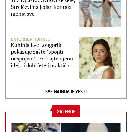
16. avgusta: Ovnovi se sele,
Strelčevima jedan kontakt
menja sve
ENTERIJER KUHINJE
Kuhinja Eve Longorije
pokazuje zašto "spojiti
nespojivo": Probajte njenu
ideju i dobićete i praktičnost
i moderan izgled
SVE NAJNOVIJE VESTI
GALERIJE