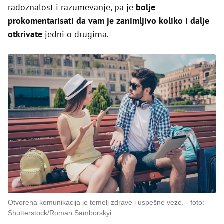
radoznalost i razumevanje, pa je
bolje
prokomentarisati da vam je zanimljivo koliko i dalje
otkrivate
jedni o drugima.
Otvorena komunikacija je temelj zdrave i uspešne veze.
foto:
Shutterstock/Roman Samborskyi