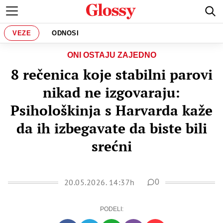
VEZE
ODNOSI
ONI OSTAJU ZAJEDNO
8 rečenica koje stabilni parovi
nikad ne izgovaraju:
Psihološkinja s Harvarda kaže
da ih izbegavate da biste bili
srećni
20.05.2026. 14:37h
0
PODELI: