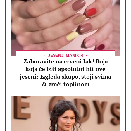
JESENJI MANIKIR
Zaboravite na crveni lak! Boja
koja će biti apsolutni hit ove
jeseni: Izgleda skupo, stoji svima
& zrači toplinom