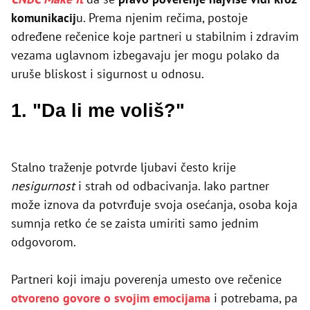
komunikacij
u. Prema njenim rečima, postoje
određene rečenice koje partneri u stabilnim i zdravim
vezama uglavnom izbegavaju jer mogu polako da
uruše bliskost i sigurnost u odnosu.
1. "Da li me voliš?"
Stalno traženje potvrde ljubavi često krije
nesigurnost
i strah od odbacivanja. Iako partner
može iznova da potvrđuje svoja osećanja, osoba koja
sumnja retko će se zaista umiriti samo jednim
odgovorom.
Partneri koji imaju poverenja umesto ove rečenice
otvoreno govore o svojim emocijama
i potrebama, pa