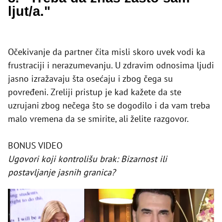
ljut/a."
Očekivanje da partner čita misli skoro uvek vodi ka
frustraciji i nerazumevanju. U zdravim odnosima ljudi
jasno izražavaju šta osećaju i zbog čega su
povređeni. Zreliji pristup je kad kažete da ste
uzrujani zbog nečega što se dogodilo i da vam treba
malo vremena da se smirite, ali želite razgovor.
BONUS VIDEO
Ugovori koji kontrolišu brak: Bizarnost ili
postavljanje jasnih granica?