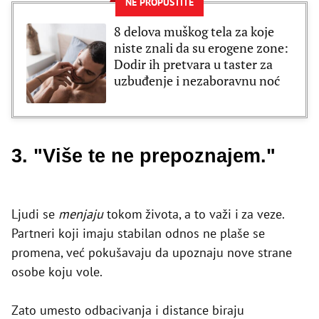
NE PROPUSTITE
8 delova muškog tela za koje
niste znali da su erogene zone:
Dodir ih pretvara u taster za
uzbuđenje i nezaboravnu noć
3. "Više te ne prepoznajem."
Ljudi se
menjaju
tokom života, a to važi i za veze.
Partneri koji imaju stabilan odnos ne plaše se
promena, već pokušavaju da upoznaju nove strane
osobe koju vole.
Zato umesto odbacivanja i distance biraju