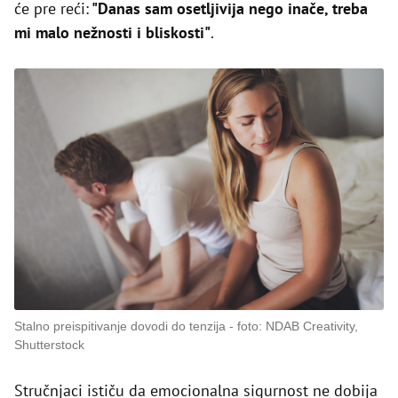
će pre reći:
"Danas sam osetljivija nego inače, treba
mi malo nežnosti i bliskosti"
.
Stalno preispitivanje dovodi do tenzija
foto: NDAB Creativity,
Shutterstock
Stručnjaci ističu da emocionalna sigurnost ne dobija