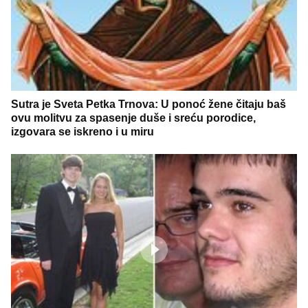
Sutra je Sveta Petka Trnova: U ponoć žene čitaju baš
ovu molitvu za spasenje duše i sreću porodice,
izgovara se iskreno i u miru