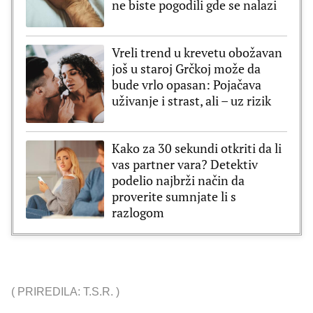
ne biste pogodili gde se nalazi
Vreli trend u krevetu obožavan
još u staroj Grčkoj može da
bude vrlo opasan: Pojačava
uživanje i strast, ali – uz rizik
Kako za 30 sekundi otkriti da li
vas partner vara? Detektiv
podelio najbrži način da
proverite sumnjate li s
razlogom
(
PRIREDILA: T.S.R.
)