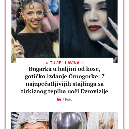
TU JE I LAVINA
Bugarka u haljini od kose,
gotičko izdanje Crnogorke: 7
najupečatljivijih stajlinga sa
tirkiznog tepiha uoči Evrovizije
7 Foto