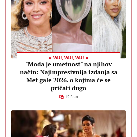
VAU, VAU, VAU
"Moda je umetnost" na njihov
način: Najimpresivnija izdanja sa
Met gale 2026. o kojima će se
pričati dugo
15 Foto