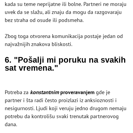
kada su teme neprijatne ili bolne. Partneri ne moraju
uvek da se slažu, ali znaju da mogu da razgovaraju
bez straha od osude ili podsmeha.
Zbog toga otvorena komunikacija postaje jedan od
najvažnijih znakova bliskosti.
6. "Pošalji mi poruku na svakih
sat vremena."
Potreba za
konstantnim
proveravanjem
gde je
partner i šta radi često proizlazi iz anksioznosti i
nesigurnosti. Ljudi koji veruju jedno drugom nemaju
potrebu da kontrolišu svaki trenutak partnerovog
dana.