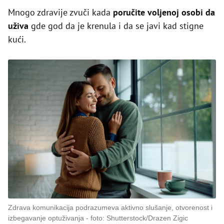
Mnogo zdravije zvuči kada
poručite voljenoj osobi da
uživa
gde god da je krenula i da se javi kad stigne
kući.
Zdrava komunikacija podrazumeva aktivno slušanje, otvorenost i
izbegavanje optuživanja
foto: Shutterstock/Drazen Zigic