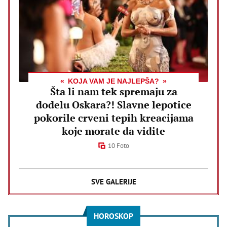
KOJA VAM JE NAJLEPŠA?
Šta li nam tek spremaju za
dodelu Oskara?! Slavne lepotice
pokorile crveni tepih kreacijama
koje morate da vidite
10 Foto
SVE GALERIJE
HOROSKOP