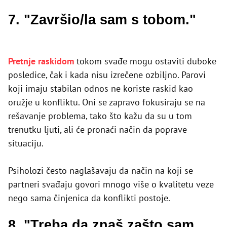
7. "Završio/la sam s tobom."
Pretnje raskidom
tokom svađe mogu ostaviti duboke
posledice, čak i kada nisu izrečene ozbiljno. Parovi
koji imaju stabilan odnos ne koriste raskid kao
oružje u konfliktu. Oni se zapravo fokusiraju se na
rešavanje problema, tako što kažu da su u tom
trenutku ljuti, ali će pronaći način da poprave
situaciju.
Psiholozi često naglašavaju da način na koji se
partneri svađaju govori mnogo više o kvalitetu veze
nego sama činjenica da konflikti postoje.
8. "Treba da znaš zašto sam