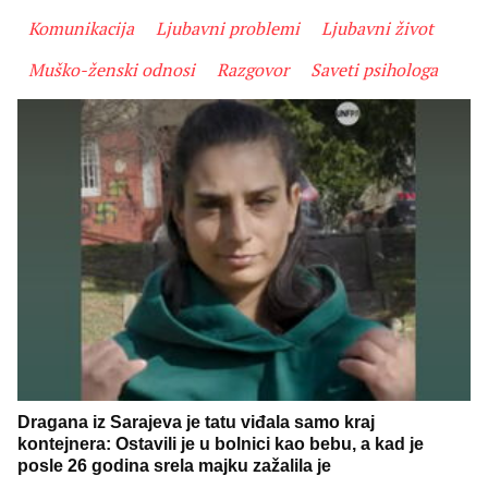
Komunikacija
Ljubavni problemi
Ljubavni život
Muško-ženski odnosi
Razgovor
Saveti psihologa
Dragana iz Sarajeva je tatu viđala samo kraj
kontejnera: Ostavili je u bolnici kao bebu, a kad je
posle 26 godina srela majku zažalila je