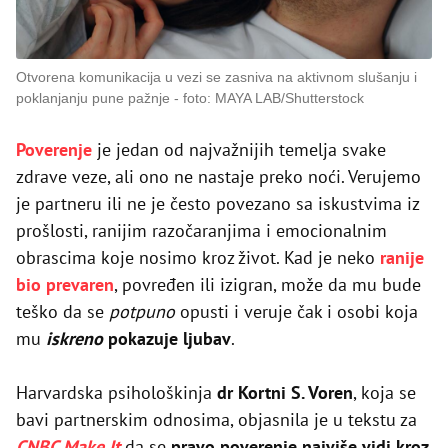
Otvorena komunikacija u vezi se zasniva na aktivnom slušanju i
poklanjanju pune pažnje
foto: MAYA LAB/Shutterstock
Poverenje
je jedan od najvažnijih temelja svake
zdrave veze, ali ono ne nastaje preko noći. Verujemo
je partneru ili ne je često povezano sa iskustvima iz
prošlosti, ranijim razočaranjima i emocionalnim
obrascima koje nosimo kroz život. Kad je neko
ranije
bio prevaren
, povređen ili izigran, može da mu bude
teško da se
potpuno
opusti i veruje čak i osobi koja
mu
iskreno
pokazuje ljubav
.
Harvardska psihološkinja
dr Kortni S. Voren
, koja se
bavi partnerskim odnosima, objasnila je u tekstu za
CNBC Make It
da se
pravo poverenje najviše vidi kroz