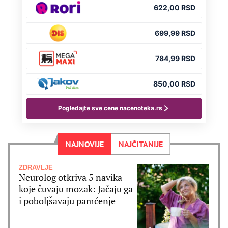
NAJNOVIJE
NAJČITANIJE
ZDRAVLJE
Neurolog otkriva 5 navika
koje čuvaju mozak: Jačaju ga
i poboljšavaju pamćenje