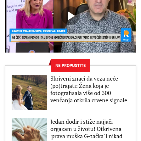
NE PROPUSTITE
Skriveni znaci da veza neće
(po)trajati: Žena koja je
fotografisala više od 300
venčanja otkrila crvene signale
Jedan dodir i stiže najjači
orgazam u životu! Otkrivena
'prava muška G-tačka' i nikad