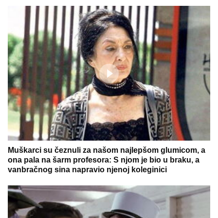
Muškarci su čeznuli za našom najlepšom glumicom, a
ona pala na šarm profesora: S njom je bio u braku, a
vanbračnog sina napravio njenoj koleginici