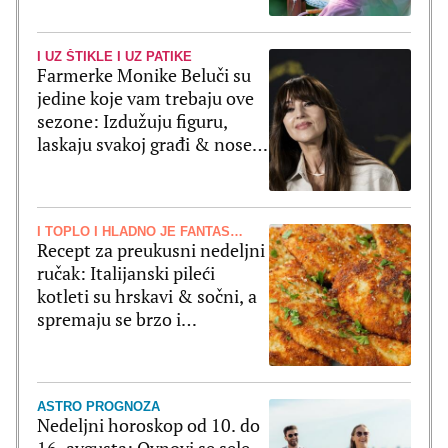
I UZ ŠTIKLE I UZ PATIKE
Farmerke Monike Beluči su
jedine koje vam trebaju ove
sezone: Izdužuju figuru,
laskaju svakoj građi & nose
se uz sve
I TOPLO I HLADNO JE FANTASTIČNO
Recept za preukusni nedeljni
ručak: Italijanski pileći
kotleti su hrskavi & sočni, a
spremaju se brzo i
jednostavno
ASTRO PROGNOZA
Nedeljni horoskop od 10. do