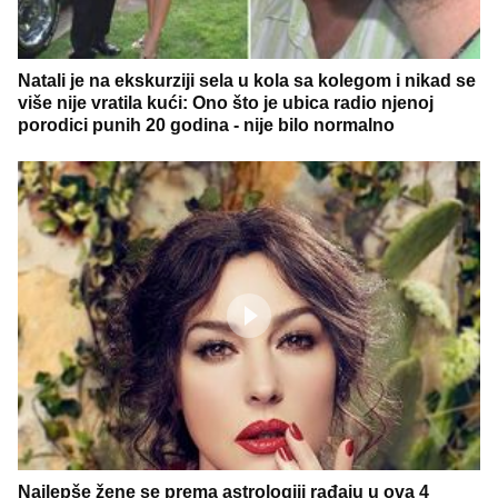
Natali je na ekskurziji sela u kola sa kolegom i nikad se
više nije vratila kući: Ono što je ubica radio njenoj
porodici punih 20 godina - nije bilo normalno
Najlepše žene se prema astrologiji rađaju u ova 4