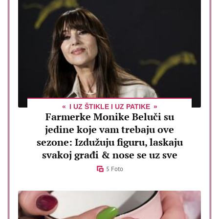
I UZ ŠTIKLE I UZ PATIKE
Farmerke Monike Beluči su
jedine koje vam trebaju ove
sezone: Izdužuju figuru, laskaju
svakoj građi & nose se uz sve
5 Foto