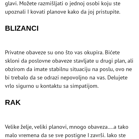
glavi. Možete razmišljati o jednoj osobi koju ste
upoznali I kovati planove kako da joj pristupite.
BLIZANCI
Privatne obaveze su ono što vas okupira. Bićete
skloni da poslovne obaveze stavljate u drugi plan, ali
obzirom da imate stabilnu situaciju na poslu, ovo ne
bi trebalo da se odrazi nepovoljno na vas. Delujete
vrlo sigurno u kontaktu sa simpatijom.
RAK
Velike želje, veliki planovi, mnogo obaveza….a tako
malo vremena da se sve postigne I završi. Iako ste