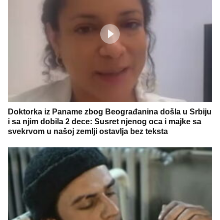
Doktorka iz Paname zbog Beograđanina došla u Srbiju
i sa njim dobila 2 dece: Susret njenog oca i majke sa
svekrvom u našoj zemlji ostavlja bez teksta