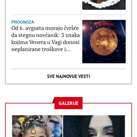
minuta
PROGNOZA
Od 6. avgusta moraju čvršće
da stegnu novčanik: 3 znaka
kojima Venera u Vagi donosi
neplanirane troškove i
brzopletost
SVE NAJNOVIJE VESTI
GALERIJE