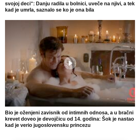
svojoj deci“: Danju radila u bolnici, uveče na njivi, a tek
kad je umrla, saznalo se ko je ona bila
Bio je oženjeni zavisnik od intimnih odnosa, a u bračni
krevet doveo je devojčicu od 14. godina: Šok je nastao
kad je verio jugoslovensku princezu