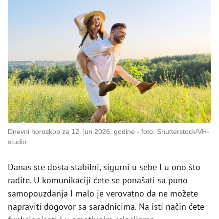
Dnevni horoskop za 12. jun 2026. godine
foto: Shutterstock/VH-
studio
Danas ste dosta stabilni, sigurni u sebe I u ono što
radite. U komunikaciji ćete se ponašati sa puno
samopouzdanja I malo je verovatno da ne možete
napraviti dogovor sa saradnicima. Na isti način ćete