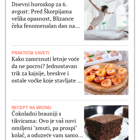
Dnevni horoskop za 6.
avgust: Pred Škorpijama
velika opasnost, Blizance
čeka fenomenalan dan na
svim poljima
PRAKTIČNI SAVETI
Kako zamrznuti letnje voće
da ne pocrni? Jednostavan
trik za kajsije, breskve i
ostale voćke koje stavljate u
zamrzivač
RECEPT NA BRZINU
Čokoladni brauniji s
tikvicama: Ovo je vaš novi
omiljeni "smuti, pa prospi"
kolač, a oduzeće vam samo 5