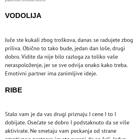
VODOLIJA
Juče ste kukali zbog troškova, danas se radujete zbog
priliva. Obično to tako bude, jedan dan loše, drugi
dobro. Vidite da nije bilo razloga za toliko vaše
neraspoloženje, jer se sve odvija onako kako treba.
Emotivni partner ima zanimljive ideje.
RIBE
Stalo vam je da vas drugi priznaju I cene I to I
dobijate. Osećate se dobro I podstaknuto da se više
aktivirate. Ne smetaju vam peckanja od strane