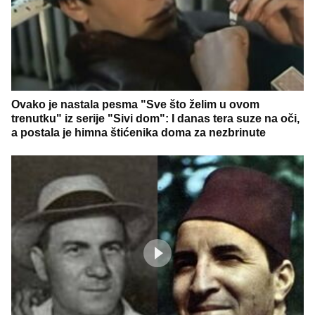
Ovako je nastala pesma "Sve što želim u ovom
trenutku" iz serije "Sivi dom": I danas tera suze na oči,
a postala je himna štićenika doma za nezbrinute