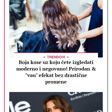
TRENDOVI
Boja kose uz koju ćete izgledati
moderno i negovano! Prirodan &
"vau" efekat bez drastične
promene