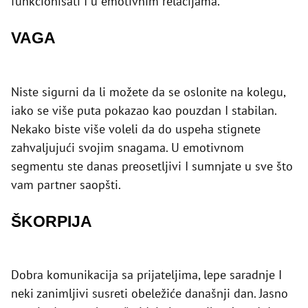
funkcionisati I u emotivnim relacijama.
VAGA
Niste sigurni da li možete da se oslonite na kolegu,
iako se više puta pokazao kao pouzdan I stabilan.
Nekako biste više voleli da do uspeha stignete
zahvaljujući svojim snagama. U emotivnom
segmentu ste danas preosetljivi I sumnjate u sve što
vam partner saopšti.
ŠKORPIJA
Dobra komunikacija sa prijateljima, lepe saradnje I
neki zanimljivi susreti obeležiće današnji dan. Jasno