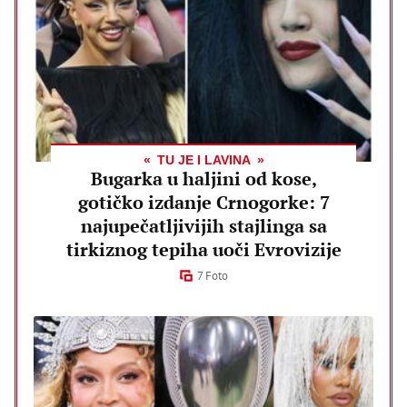
TU JE I LAVINA
Bugarka u haljini od kose,
gotičko izdanje Crnogorke: 7
najupečatljivijih stajlinga sa
tirkiznog tepiha uoči Evrovizije
7 Foto