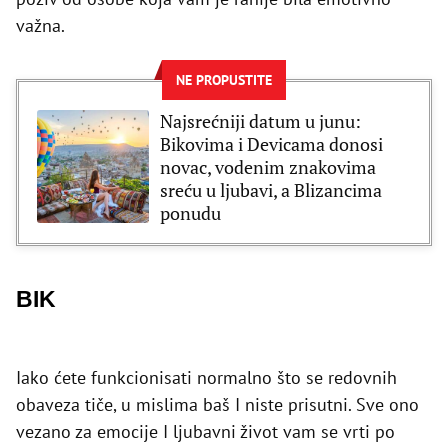
važna.
NE PROPUSTITE
Najsrećniji datum u junu:
Bikovima i Devicama donosi
novac, vodenim znakovima
sreću u ljubavi, a Blizancima
ponudu
BIK
Iako ćete funkcionisati normalno što se redovnih
obaveza tiče, u mislima baš I niste prisutni. Sve ono
vezano za emocije I ljubavni život vam se vrti po