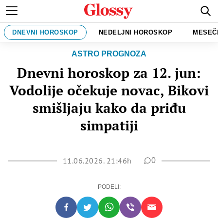
DNEVNI HOROSKOP
NEDELJNI HOROSKOP
MESEČ
ASTRO PROGNOZA
Dnevni horoskop za 12. jun:
Vodolije očekuje novac, Bikovi
smišljaju kako da priđu
simpatiji
11.06.2026. 21:46h
0
PODELI: