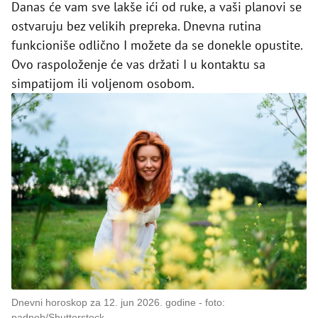
Danas će vam sve lakše ići od ruke, a vaši planovi se
ostvaruju bez velikih prepreka. Dnevna rutina
funkcioniše odlično I možete da se donekle opustite.
Ovo raspoloženje će vas držati I u kontaktu sa
simpatijom ili voljenom osobom.
Dnevni horoskop za 12. jun 2026. godine
foto:
padnob/Shutterstock