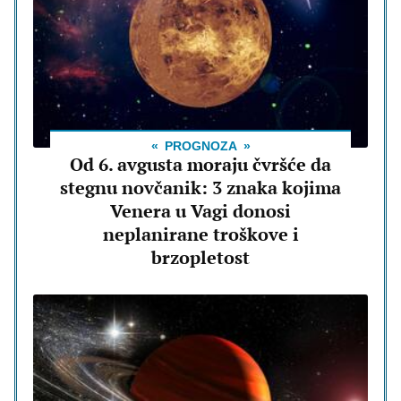
PROGNOZA
Od 6. avgusta moraju čvršće da
stegnu novčanik: 3 znaka kojima
Venera u Vagi donosi
neplanirane troškove i
brzopletost