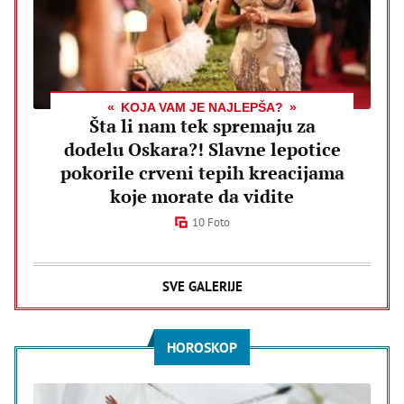
KOJA VAM JE NAJLEPŠA?
Šta li nam tek spremaju za
dodelu Oskara?! Slavne lepotice
pokorile crveni tepih kreacijama
koje morate da vidite
10 Foto
SVE GALERIJE
HOROSKOP