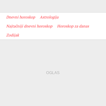
Dnevni horoskop
Astrologija
Najtačniji dnevni horoskop
Horoskop za danas
Zodijak