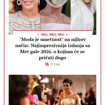
VAU, VAU, VAU
"Moda je umetnost" na njihov
način: Najimpresivnija izdanja sa
Met gale 2026. o kojima će se
pričati dugo
15 Foto