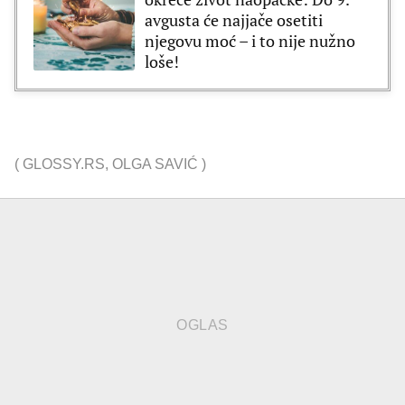
avgusta će najjače osetiti
njegovu moć – i to nije nužno
loše!
(
GLOSSY.RS
,
OLGA SAVIĆ
)