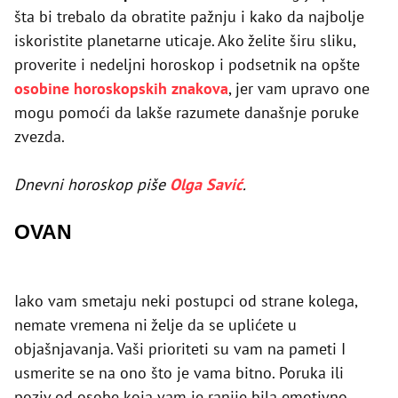
šta bi trebalo da obratite pažnju i kako da najbolje
iskoristite planetarne uticaje. Ako želite širu sliku,
proverite i nedeljni horoskop i podsetnik na opšte
osobine horoskopskih znakova
, jer vam upravo one
mogu pomoći da lakše razumete današnje poruke
zvezda.
Dnevni horoskop piše
Olga Savić
.
OVAN
Iako vam smetaju neki postupci od strane kolega,
nemate vremena ni želje da se uplićete u
objašnjavanja. Vaši prioriteti su vam na pameti I
usmerite se na ono što je vama bitno. Poruka ili
poziv od osobe koja vam je ranije bila emotivno