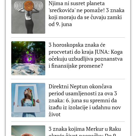
Njima ni susret planeta
'srećkovića' ne pomaže! 3 znaka
koji moraju da se čuvaju zamki
od 9. juna
3 horoskopska znaka će
procvetati do kraja JUNA: Koga
očekuju uzbudljiva poznanstva
i finansijske promene?
Direktni Neptun okončava
period usamljenosti za ova 3
znaka: 6. juna su spremni da
izađu iz izolacije i udahnu nov
život
3 znaka kojima Merkur u Raku
okreće život naopačke: Do 9.