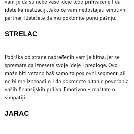
vam je da su neke vaše ideje lepo prihvaćene I da
idete ka realizaciji. Jako će vam nedostajati emotivni
partner I želećete da mu poklonite punu pažnju.
STRELAC
Podrška od strane nadređenih vam je bitna, jer se
spremate da iznesete svoje ideje I predloge. Ovo
može biti vezano baš samo za poslovni segment, ali
ne bi me iznenadilo I da pokrenete pitanje povećanja
vaših finansijskih priliva. Emotivno – maštate o
simpatiji.
JARAC