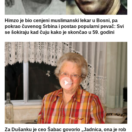
Himzo je bio cenjeni muslimanski lekar u Bosni, pa
pokrao čuvenog Srbina i postao popularni pevač: Svi
se šokiraju kad čuju kako je skončao u 59. godini
Za Dušanku je ceo Šabac govorio „Jadnica, ona je rob