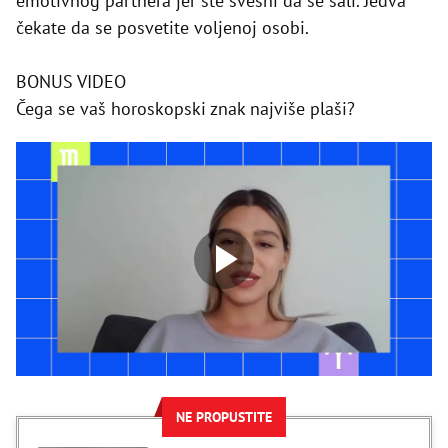
emotivnog partnera jer ste svesni da se šali. Jedva
čekate da se posvetite voljenoj osobi.
BONUS VIDEO
Čega se vaš horoskopski znak najviše plaši?
NE PROPUSTITE