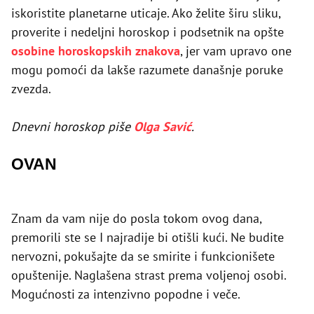
iskoristite planetarne uticaje. Ako želite širu sliku,
proverite i nedeljni horoskop i podsetnik na opšte
osobine horoskopskih znakova
, jer vam upravo one
mogu pomoći da lakše razumete današnje poruke
zvezda.
Dnevni horoskop piše
Olga Savić
.
OVAN
Znam da vam nije do posla tokom ovog dana,
premorili ste se I najradije bi otišli kući. Ne budite
nervozni, pokušajte da se smirite i funkcionišete
opuštenije. Naglašena strast prema voljenoj osobi.
Mogućnosti za intenzivno popodne i veče.