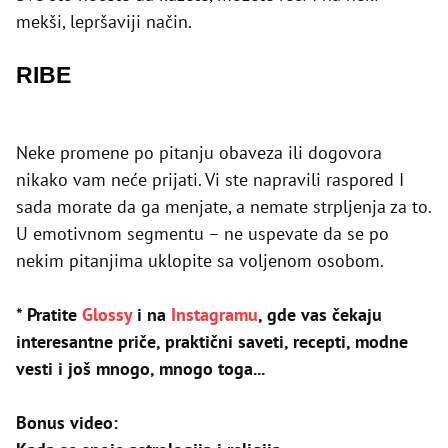
mekši, lepršaviji način.
RIBE
Neke promene po pitanju obaveza ili dogovora
nikako vam neće prijati. Vi ste napravili raspored I
sada morate da ga menjate, a nemate strpljenja za to.
U emotivnom segmentu – ne uspevate da se po
nekim pitanjima uklopite sa voljenom osobom.
* Pratite
Glossy
i na
Instagramu
, gde vas čekaju
interesantne priče, praktični saveti, recepti, modne
vesti i još mnogo, mnogo toga...
Bonus video: