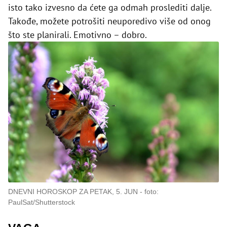
isto tako izvesno da ćete ga odmah proslediti dalje.
Takođe, možete potrošiti neuporedivo više od onog
što ste planirali. Emotivno – dobro.
DNEVNI HOROSKOP ZA PETAK, 5. JUN
foto:
PaulSat/Shutterstock