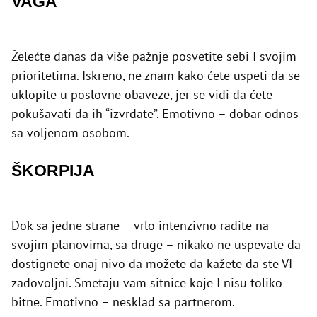
VAGA
Želećte danas da više pažnje posvetite sebi I svojim
prioritetima. Iskreno, ne znam kako ćete uspeti da se
uklopite u poslovne obaveze, jer se vidi da ćete
pokušavati da ih “izvrdate”. Emotivno – dobar odnos
sa voljenom osobom.
ŠKORPIJA
Dok sa jedne strane – vrlo intenzivno radite na
svojim planovima, sa druge – nikako ne uspevate da
dostignete onaj nivo da možete da kažete da ste VI
zadovoljni. Smetaju vam sitnice koje I nisu toliko
bitne. Emotivno – nesklad sa partnerom.