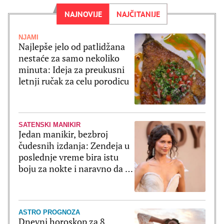
NAJNOVIJE
NAJČITANIJE
NJAMI
Najlepše jelo od patlidžana
nestaće za samo nekoliko
minuta: Ideja za preukusni
letnji ručak za celu porodicu
SATENSKI MANIKIR
Jedan manikir, bezbroj
čudesnih izdanja: Zendeja u
poslednje vreme bira istu
boju za nokte i naravno da je
ultratrendi
ASTRO PROGNOZA
Dnevni horoskop za 8.