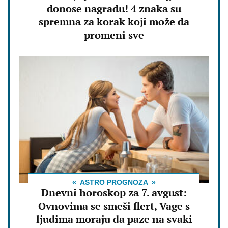
donose nagradu! 4 znaka su
spremna za korak koji može da
promeni sve
ASTRO PROGNOZA
Dnevni horoskop za 7. avgust:
Ovnovima se smeši flert, Vage s
ljudima moraju da paze na svaki