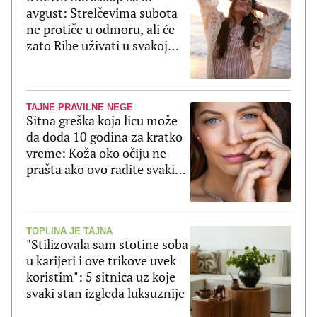
avgust: Strelčevima subota
ne protiče u odmoru, ali će
zato Ribe uživati u svakoj
sekundi
TAJNE PRAVILNE NEGE
Sitna greška koja licu može
da doda 10 godina za kratko
vreme: Koža oko očiju ne
prašta ako ovo radite svaki
dan
TOPLINA JE TAJNA
"Stilizovala sam stotine soba
u karijeri i ove trikove uvek
koristim": 5 sitnica uz koje
svaki stan izgleda luksuznije