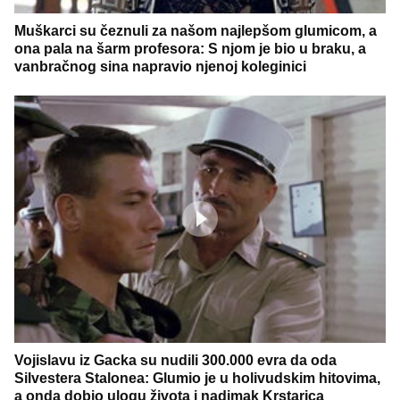
Muškarci su čeznuli za našom najlepšom glumicom, a
ona pala na šarm profesora: S njom je bio u braku, a
vanbračnog sina napravio njenoj koleginici
Vojislavu iz Gacka su nudili 300.000 evra da oda
Silvestera Stalonea: Glumio je u holivudskim hitovima,
a onda dobio ulogu života i nadimak Krstarica