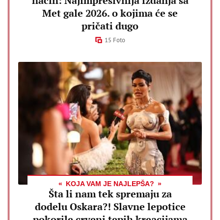
način: Najimpresivnija izdanja sa
Met gale 2026. o kojima će se
pričati dugo
15 Foto
KOJA VAM JE NAJLEPŠA?
Šta li nam tek spremaju za
dodelu Oskara?! Slavne lepotice
pokorile crveni tepih kreacijama