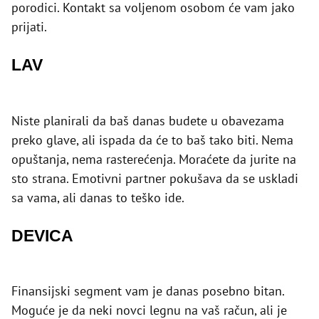
porodici. Kontakt sa voljenom osobom će vam jako
prijati.
LAV
Niste planirali da baš danas budete u obavezama
preko glave, ali ispada da će to baš tako biti. Nema
opuštanja, nema rasterećenja. Moraćete da jurite na
sto strana. Emotivni partner pokušava da se uskladi
sa vama, ali danas to teško ide.
DEVICA
Finansijski segment vam je danas posebno bitan.
Moguće je da neki novci legnu na vaš račun, ali je