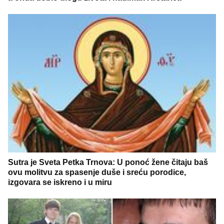
Sutra je Sveta Petka Trnova: U ponoć žene čitaju baš
ovu molitvu za spasenje duše i sreću porodice,
izgovara se iskreno i u miru