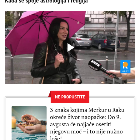
Kada se spoje astrologija i religija
NE PROPUSTITE
3 znaka kojima Merkur u Raku
okreće život naopačke: Do 9.
avgusta će najjače osetiti
njegovu moć – i to nije nužno
loše!