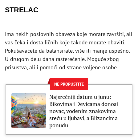
STRELAC
Ima nekih poslovnih obaveza koje morate završiti, ali
vas čeka i dosta ličnih koje takođe morate obaviti.
Pokušavaćete da balansirate, više ili manje uspešno.
U drugom delu dana rasterećenje. Moguće zbog
prisustva, ali i pomoći od strane voljene osobe.
NE PROPUSTITE
Najsrećniji datum u junu:
Bikovima i Devicama donosi
novac, vodenim znakovima
sreću u ljubavi, a Blizancima
ponudu