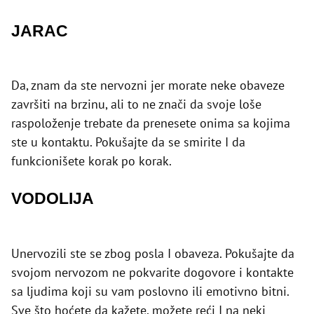
JARAC
Da, znam da ste nervozni jer morate neke obaveze
završiti na brzinu, ali to ne znači da svoje loše
raspoloženje trebate da prenesete onima sa kojima
ste u kontaktu. Pokušajte da se smirite I da
funkcionišete korak po korak.
VODOLIJA
Unervozili ste se zbog posla I obaveza. Pokušajte da
svojom nervozom ne pokvarite dogovore i kontakte
sa ljudima koji su vam poslovno ili emotivno bitni.
Sve što hoćete da kažete, možete reći I na neki