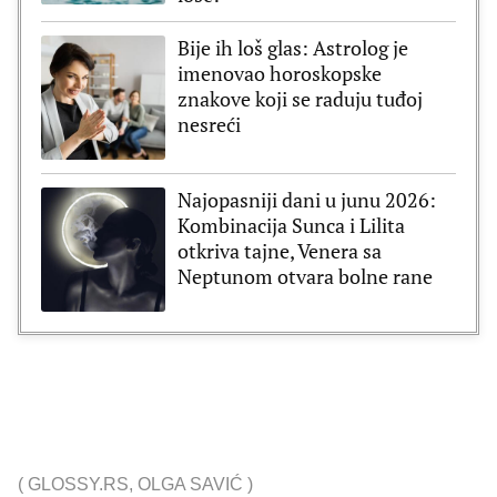
Bije ih loš glas: Astrolog je
imenovao horoskopske
znakove koji se raduju tuđoj
nesreći
Najopasniji dani u junu 2026:
Kombinacija Sunca i Lilita
otkriva tajne, Venera sa
Neptunom otvara bolne rane
(
GLOSSY.RS
,
OLGA SAVIĆ
)