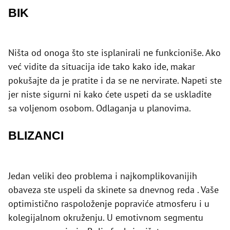
BIK
Ništa od onoga što ste isplanirali ne funkcioniše. Ako
već vidite da situacija ide tako kako ide, makar
pokušajte da je pratite i da se ne nervirate. Napeti ste
jer niste sigurni ni kako ćete uspeti da se uskladite
sa voljenom osobom. Odlaganja u planovima.
BLIZANCI
Jedan veliki deo problema i najkomplikovanijih
obaveza ste uspeli da skinete sa dnevnog reda . Vaše
optimistično raspoloženje popraviće atmosferu i u
kolegijalnom okruženju. U emotivnom segmentu