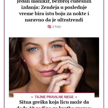
Jedan manikir, bezbroj čudesnih
izdanja: Zendeja u poslednje
vreme bira istu boju za nokte i
naravno da je ultratrendi
5 Foto
TAJNE PRAVILNE NEGE
Sitna greška koja licu može da