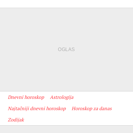
Dnevni horoskop
Astrologija
Najtačniji dnevni horoskop
Horoskop za danas
Zodijak