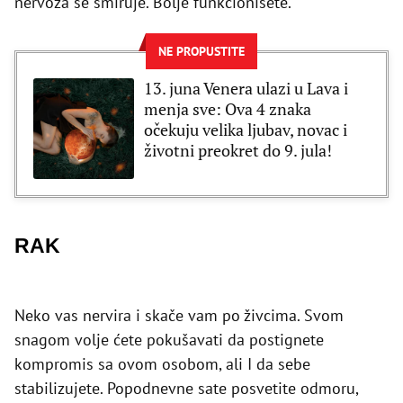
nervoza se smiruje. Bolje funkcionišete.
NE PROPUSTITE
13. juna Venera ulazi u Lava i
menja sve: Ova 4 znaka
očekuju velika ljubav, novac i
životni preokret do 9. jula!
RAK
Neko vas nervira i skače vam po živcima. Svom
snagom volje ćete pokušavati da postignete
kompromis sa ovom osobom, ali I da sebe
stabilizujete. Popodnevne sate posvetite odmoru,