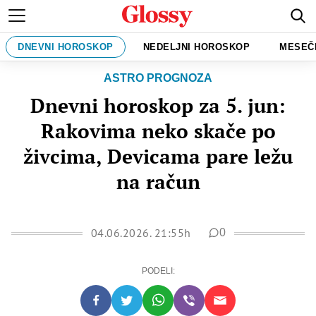
DNEVNI HOROSKOP
NEDELJNI HOROSKOP
MESEČ
ASTRO PROGNOZA
Dnevni horoskop za 5. jun:
Rakovima neko skače po
živcima, Devicama pare ležu
na račun
04.06.2026. 21:55h
0
PODELI: