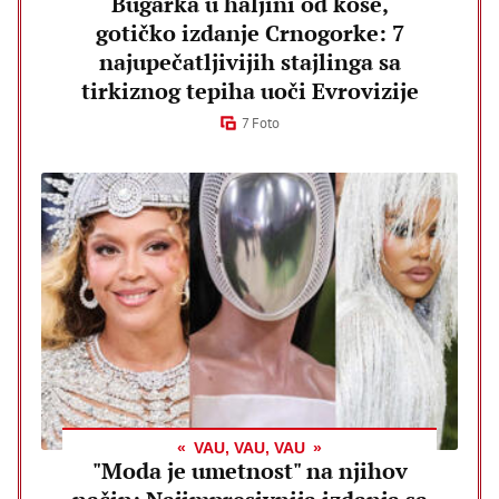
Bugarka u haljini od kose,
gotičko izdanje Crnogorke: 7
najupečatljivijih stajlinga sa
tirkiznog tepiha uoči Evrovizije
7 Foto
VAU, VAU, VAU
"Moda je umetnost" na njihov