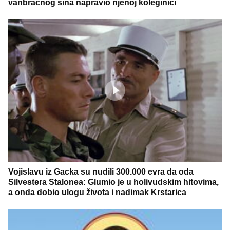
vanbračnog sina napravio njenoj koleginici
Vojislavu iz Gacka su nudili 300.000 evra da oda
Silvestera Stalonea: Glumio je u holivudskim hitovima,
a onda dobio ulogu života i nadimak Krstarica