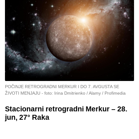
POČINJE RETROGRADNI MERKUR I DO 7. AVGUSTA SE
ŽIVOTI MENJAJU
foto: Irina Dmitrienko / Alamy / Profimedia
Stacionarni retrogradni Merkur – 28.
jun, 27° Raka