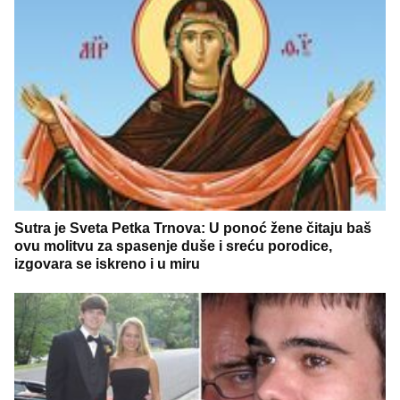
Sutra je Sveta Petka Trnova: U ponoć žene čitaju baš
ovu molitvu za spasenje duše i sreću porodice,
izgovara se iskreno i u miru