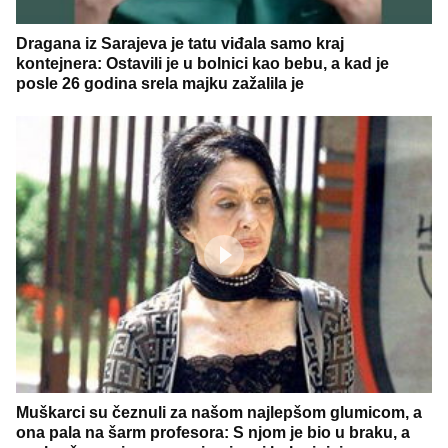
Dragana iz Sarajeva je tatu viđala samo kraj
kontejnera: Ostavili je u bolnici kao bebu, a kad je
posle 26 godina srela majku zažalila je
Muškarci su čeznuli za našom najlepšom glumicom, a
ona pala na šarm profesora: S njom je bio u braku, a