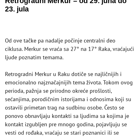
Retrogradni Merkur – od 29. juna do
23. jula
Od ove tačke pa nadalje počinje centralni deo
ciklusa. Merkur se vraća sa 27° na 17° Raka, vraćajući
ljude poznatim temama.
Retrogradni Merkur u Raku dotiče se najličnijih i
emocionalno najznačajnijih tema života. Tokom ovog
perioda, pažnja se prirodno okreće prošlosti,
sećanjima, porodičnim istorijama i odnosima koji su
ostavili primetan trag na sudbinu osobe. Često se
ponovo obnavljaju kontakti sa ljudima sa kojima je
kontakt izgubljen pre mnogo godina, pojavljuju se
vesti od rođaka, vraćaju se stari poznanici ili se