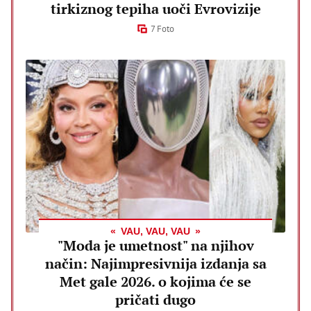
tirkiznog tepiha uoči Evrovizije
7 Foto
VAU, VAU, VAU
"Moda je umetnost" na njihov
način: Najimpresivnija izdanja sa
Met gale 2026. o kojima će se
pričati dugo