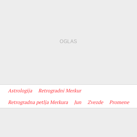
Astrologija
Retrogradni Merkur
Retrogradna petlja Merkura
Jun
Zvezde
Promene