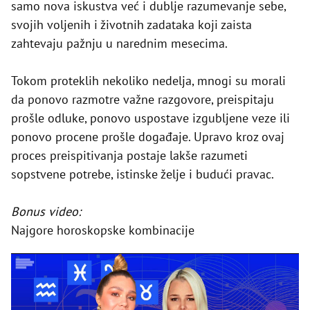
samo nova iskustva već i dublje razumevanje sebe,
svojih voljenih i životnih zadataka koji zaista
zahtevaju pažnju u narednim mesecima.
Tokom proteklih nekoliko nedelja, mnogi su morali
da ponovo razmotre važne razgovore, preispitaju
prošle odluke, ponovo uspostave izgubljene veze ili
ponovo procene prošle događaje. Upravo kroz ovaj
proces preispitivanja postaje lakše razumeti
sopstvene potrebe, istinske želje i budući pravac.
Bonus video:
Najgore horoskopske kombinacije