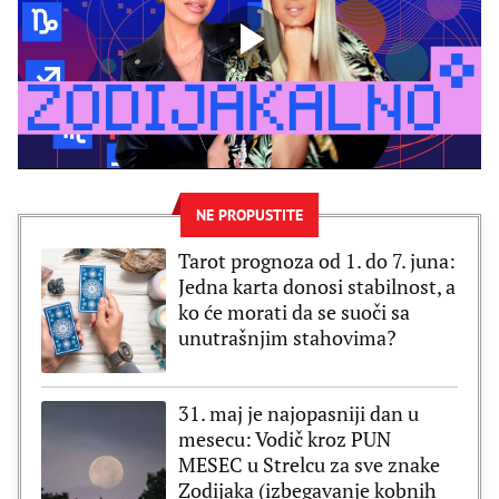
NE PROPUSTITE
Tarot prognoza od 1. do 7. juna:
Jedna karta donosi stabilnost, a
ko će morati da se suoči sa
unutrašnjim stahovima?
31. maj je najopasniji dan u
mesecu: Vodič kroz PUN
MESEC u Strelcu za sve znake
Zodijaka (izbegavanje kobnih