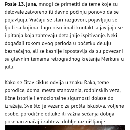
Posle 13. juna,
mnogi će primetiti da teme koje su
delovale zatvoreno ili davno počinju ponovo da se
pojavljuju. Vraćaju se stari razgovori, pojavljuju se
ljudi sa kojima dugo nisu imali kontakt, a javljaju se
i pitanja koja zahtevaju detaljnije ispitivanje. Neki
događaji tokom ovog perioda u početku deluju
beznačajno, ali se kasnije ispostavlja da su povezani
sa glavnim temama retrogradnog kretanja Merkura u
julu.
Kako se čitav ciklus odvija u znaku Raka, teme
porodice, doma, mesta stanovanja, rodbinskih veza,
lične istorije i emocionalne sigurnosti dolaze do
izražaja. Sve što je vezano za prošla iskustva, voljene
osobe, porodične odluke ili važna sećanja dobija
poseban značaj i zahteva dublje razmišljanje.