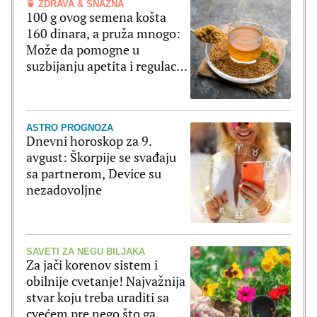
🍵 ZDRAVA & SNAŽNA
100 g ovog semena košta
160 dinara, a pruža mnogo:
Može da pomogne u
suzbijanju apetita i regulaciji
šećera u krvi
ASTRO PROGNOZA
Dnevni horoskop za 9.
avgust: Škorpije se svađaju
sa partnerom, Device su
nezadovoljne
SAVETI ZA NEGU BILJAKA
Za jači korenov sistem i
obilnije cvetanje! Najvažnija
stvar koju treba uraditi sa
cvećem pre nego što ga