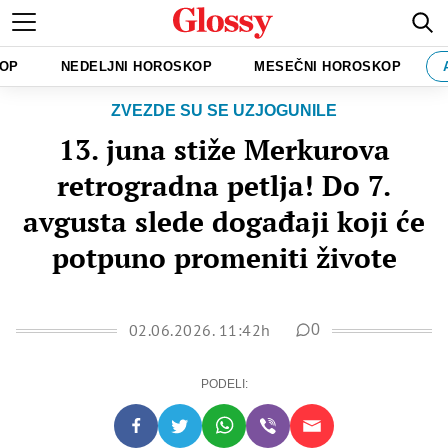
KOP
NEDELJNI HOROSKOP
MESEČNI HOROSKOP
ZVEZDE SU SE UZJOGUNILE
13. juna stiže Merkurova
retrogradna petlja! Do 7.
avgusta slede događaji koji će
potpuno promeniti živote
02.06.2026. 11:42h
0
PODELI: