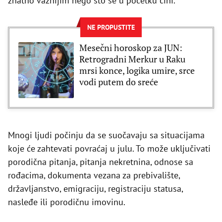
znatno važnijim nego što se u početku čini.
NE PROPUSTITE
Mesečni horoskop za JUN:
Retrogradni Merkur u Raku
mrsi konce, logika umire, srce
vodi putem do sreće
Mnogi ljudi počinju da se suočavaju sa situacijama
koje će zahtevati povraćaj u julu. To može uključivati
porodična pitanja, pitanja nekretnina, odnose sa
rođacima, dokumenta vezana za prebivalište,
državljanstvo, emigraciju, registraciju statusa,
nasleđe ili porodičnu imovinu.