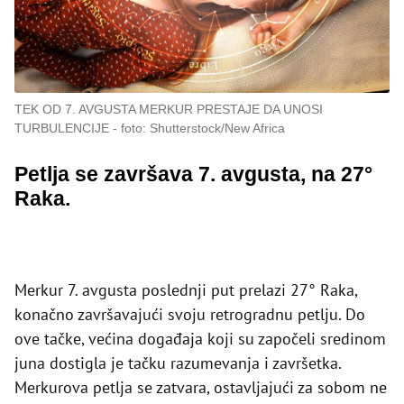
TEK OD 7. AVGUSTA MERKUR PRESTAJE DA UNOSI
TURBULENCIJE
foto: Shutterstock/New Africa
Petlja se završava 7. avgusta, na 27°
Raka.
Merkur 7. avgusta poslednji put prelazi 27° Raka,
konačno završavajući svoju retrogradnu petlju. Do
ove tačke, većina događaja koji su započeli sredinom
juna dostigla je tačku razumevanja i završetka.
Merkurova petlja se zatvara, ostavljajući za sobom ne