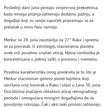
Poslednji dani juna postaju svojevrsna prekretnica,
kada mnoga pitanja zahtevaju dodatnu pažnju, a
događaji koji su ranije započeli pripremaju se za
prelazak u novu fazu razvoja.
Merkur se 28. juna zaustavlja na 27° Raka i sprema
se za povratak. U astrologiji, stacionarna planeta
uvek vrši posebno snažan uticaj. Njena simbolika je
koncentrisana u jednoj tački u prostoru i vremenu.
Posebna karakteristika ovog preokreta je to što je
Merkur stacioniran gotovo pored Jupitera, koji
završava svoj boravak u Raku i ulazi u Lava 30. juna.
Ova blizina značajno ublažava uticaj retrogradnog
perioda i omogućava mnogim događajima da se
povoljnije razvijaju. Čak i ako neki procesi zahtevaju