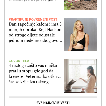
posadite
PRAKTIKUJE POVREMENI POST
Dan započinje kafom i ima 5
manjih obroka: Kejt Hadson
od stroge dijete odustaje
jednom nedeljno zbog ovog
jela
GOVOR TELA
4 razloga zašto vas mačka
prati u stopu gde god da
krenete: Veterinarka otkriva
šta se krije iza takvog
ponašanja
SVE NAJNOVIJE VESTI