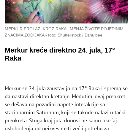
MERKUR PROLAZI KROZ RAKA I MENJA ŽIVOTE POJEDINIM
ZNACIMA ZODIJAKA
foto: Shutterstock / Dzhulbee
Merkur kreće direktno 24. jula, 17°
Raka
Merkur se 24. jula zaustavlja na 17° Raka i sprema se
da nastavi direktno kretanje. Međutim, ovaj preokret
se dešava na pozadini napete interakcije sa
stacionarnim Saturnom, koji se takođe nalazi u tački
preokreta. Stoga kraj jula donosi ne samo osećaj
oslobođenja od neizvesnosti već i potrebu za