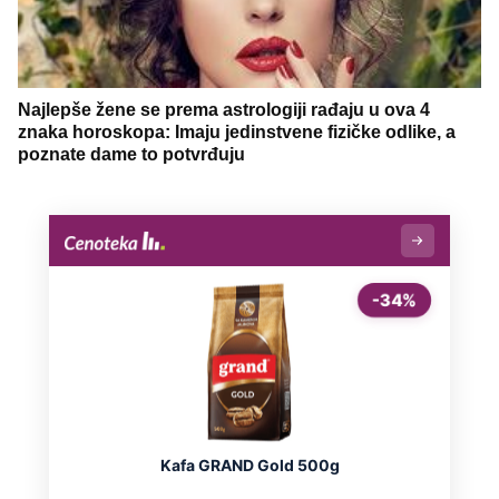
Najlepše žene se prema astrologiji rađaju u ova 4
znaka horoskopa: Imaju jedinstvene fizičke odlike, a
poznate dame to potvrđuju