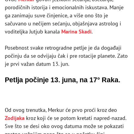
porodičnih istorija i emocionalnih iskustava. Manje
ga zanimaju suve činjenice, a više ono što je
sačuvano u nečijem sećanju, objašnjava astrolog i
voditeljka Jutjub kanala
Marina Skadi
.
Posebnost svake retrogradne petlje je da događaji
počinju da se odvijaju čak i pre rotacije planete. Zato
je prvi važan datum 13. jun.
Petlja počinje 13. juna, na 17° Raka.
Od ovog trenutka, Merkur će prvo proći kroz deo
Zodijaka
kroz koji će se potom kretati napred-nazad.
Sve što se desi oko ovog datuma može se pokazati