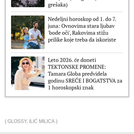
grešaka)
Nedeljni horoskop od 1. do 7.
juna: Ovnovima stara ljubav
'bode oči', Rakovima stižu
prilike koje treba da iskoriste
Leto 2026. će doneti
TEKTONSKE PROMENE:
Tamara Globa predvidela
godinu SREĆE I BOGATSTVA za
1 horoskopski znak
(
GLOSSY
,
ILIĆ MILICA
)