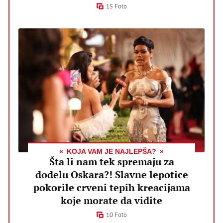
15 Foto
KOJA VAM JE NAJLEPŠA?
Šta li nam tek spremaju za
dodelu Oskara?! Slavne lepotice
pokorile crveni tepih kreacijama
koje morate da vidite
10 Foto