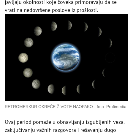
javljaju okolnosti koje čoveka primoravaju da se
vrati na nedovršene poslove iz prošlosti.
RETROMERKUR OKREĆE ŽIVOTE NAOPAKO
foto: Profimedia
Ovaj period pomaže u obnavljanju izgubljenih veza,
zaključivanju važnih razgovora i rešavanju dugo