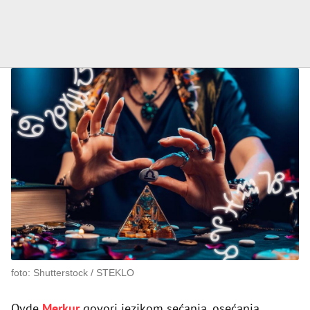
foto: Shutterstock / STEKLO
Ovde
Merkur
govori jezikom sećanja, osećanja,