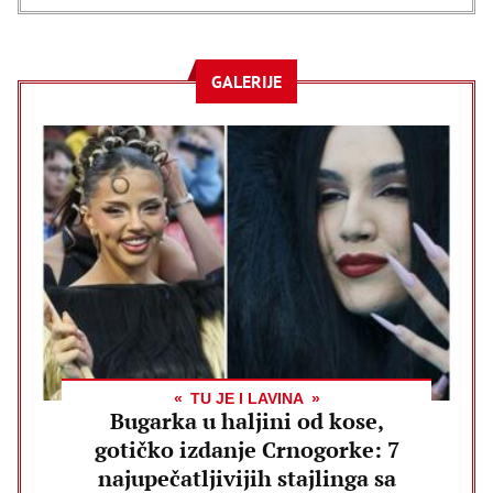
GALERIJE
TU JE I LAVINA
Bugarka u haljini od kose,
gotičko izdanje Crnogorke: 7
najupečatljivijih stajlinga sa