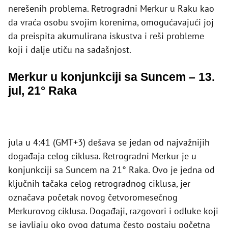
nerešenih problema. Retrogradni Merkur u Raku kao
da vraća osobu svojim korenima, omogućavajući joj
da preispita akumulirana iskustva i reši probleme
koji i dalje utiču na sadašnjost.
Merkur u konjunkciji sa Suncem – 13.
jul, 21° Raka
jula u 4:41 (GMT+3) dešava se jedan od najvažnijih
događaja celog ciklusa. Retrogradni Merkur je u
konjunkciji sa Suncem na 21° Raka. Ovo je jedna od
ključnih tačaka celog retrogradnog ciklusa, jer
označava početak novog četvoromesečnog
Merkurovog ciklusa. Događaji, razgovori i odluke koji
se javljaju oko ovog datuma često postaju početna