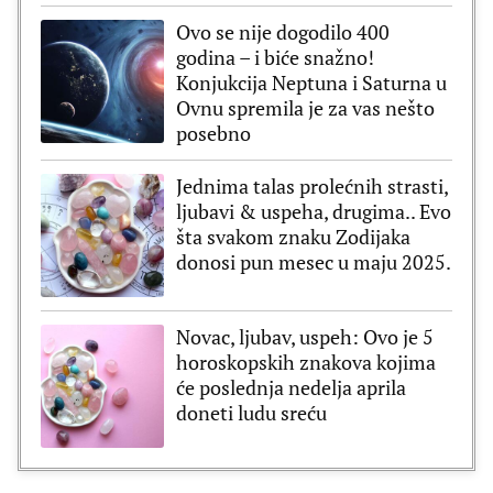
Ovo se nije dogodilo 400
godina – i biće snažno!
Konjukcija Neptuna i Saturna u
Ovnu spremila je za vas nešto
posebno
Jednima talas prolećnih strasti,
ljubavi & uspeha, drugima.. Evo
šta svakom znaku Zodijaka
donosi pun mesec u maju 2025.
Novac, ljubav, uspeh: Ovo je 5
horoskopskih znakova kojima
će poslednja nedelja aprila
doneti ludu sreću