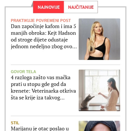
NAJNOVIJE
NAJČITANIJE
PRAKTIKUJE POVREMENI POST
Dan započinje kafom i ima 5
manjih obroka: Kejt Hadson
od stroge dijete odustaje
jednom nedeljno zbog ovog
jela
GOVOR TELA
4 razloga zašto vas mačka
prati u stopu gde god da
krenete: Veterinarka otkriva
šta se krije iza takvog
ponašanja
STIL
Marijanu je otac poslao u