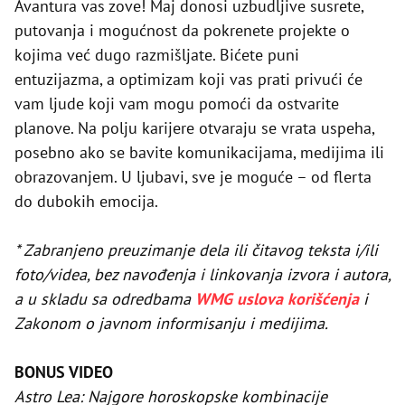
Avantura vas zove! Maj donosi uzbudljive susrete,
putovanja i mogućnost da pokrenete projekte o
kojima već dugo razmišljate. Bićete puni
entuzijazma, a optimizam koji vas prati privući će
vam ljude koji vam mogu pomoći da ostvarite
planove. Na polju karijere otvaraju se vrata uspeha,
posebno ako se bavite komunikacijama, medijima ili
obrazovanjem. U ljubavi, sve je moguće – od flerta
do dubokih emocija.
* Zabranjeno preuzimanje dela ili čitavog teksta i/ili
foto/videa, bez navođenja i linkovanja izvora i autora,
a u skladu sa odredbama
WMG uslova korišćenja
i
Zakonom o javnom informisanju i medijima.
BONUS VIDEO
Astro Lea: Najgore horoskopske kombinacije