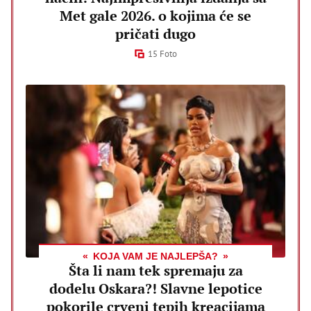
Met gale 2026. o kojima će se
pričati dugo
15 Foto
KOJA VAM JE NAJLEPŠA?
Šta li nam tek spremaju za
dodelu Oskara?! Slavne lepotice
pokorile crveni tepih kreacijama