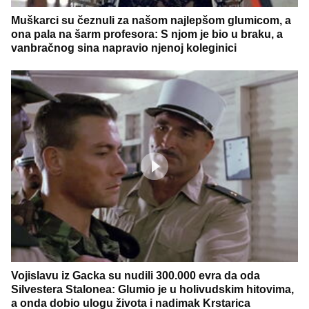
Muškarci su čeznuli za našom najlepšom glumicom, a
ona pala na šarm profesora: S njom je bio u braku, a
vanbračnog sina napravio njenoj koleginici
Vojislavu iz Gacka su nudili 300.000 evra da oda
Silvestera Stalonea: Glumio je u holivudskim hitovima,
a onda dobio ulogu života i nadimak Krstarica