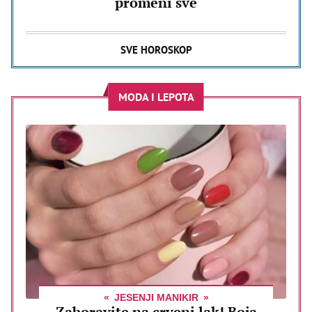
promeni sve
SVE HOROSKOP
MODA I LEPOTA
JESENJI MANIKIR
Zaboravite na crveni lak! Boja