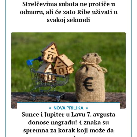
Strelčevima subota ne protiče u
odmoru, ali će zato Ribe uživati u
svakoj sekundi
NOVA PRILIKA
Sunce i Jupiter u Lavu 7. avgusta
donose nagradu! 4 znaka su
spremna za korak koji može da