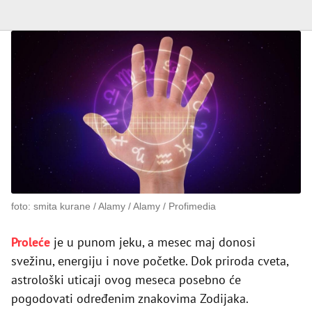
foto: smita kurane / Alamy / Alamy / Profimedia
Proleće
je u punom jeku, a mesec maj donosi
svežinu, energiju i nove početke. Dok priroda cveta,
astrološki uticaji ovog meseca posebno će
pogodovati određenim znakovima Zodijaka.