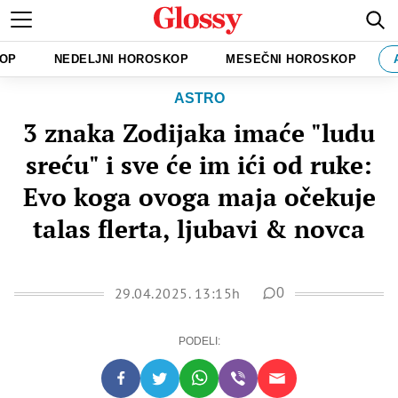
KOP
NEDELJNI HOROSKOP
MESEČNI HOROSKOP
ASTRO
3 znaka Zodijaka imaće "ludu
sreću" i sve će im ići od ruke:
Evo koga ovoga maja očekuje
talas flerta, ljubavi & novca
29.04.2025. 13:15h
0
PODELI: