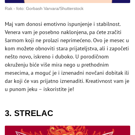
Rak
foto: Gorbash Varvara/Shutterstock
Maj vam donosi emotivno ispunjenje i stabilnost.
Venera vam je posebno naklonjena, pa ćete zračiti
šarmom koji ne prolazi neprimećeno. Ovo je mesec u
kom možete obnoviti stara prijateljstva, ali i započeti
nešto novo, iskreno i duboko. U porodičnom
okruženju biće više mira nego u prethodnim
mesecima, a moguć je i iznenadni novčani dobitak ili
dar koji će vas prijatno iznenaditi. Kreativnost vam je
u punom jeku – iskoristite je!
3. STRELAC