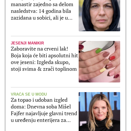
manastir zajedno sa delom
nasledstva: 14 godina bila
zazidana u sobici, ali je u
tajnosti decu rađala
JESENJI MANIKIR
Zaboravite na crveni lak!
Boja koja će biti apsolutni hit
ove jeseni: Izgleda skupo,
stoji svima & zrači toplinom
VRAĆA SE U MODU
Za topao i udoban izgled
doma: Dnevna soba Mišel
Fajfer najavljuje glavni trend
u uređenju enterijera za
2027. godinu