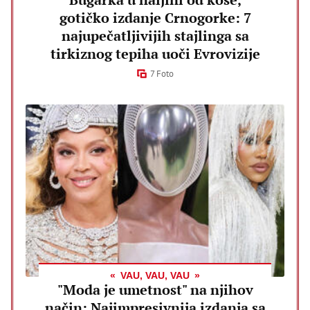
gotičko izdanje Crnogorke: 7
najupečatljivijih stajlinga sa
tirkiznog tepiha uoči Evrovizije
7 Foto
VAU, VAU, VAU
"Moda je umetnost" na njihov
način: Najimpresivnija izdanja sa