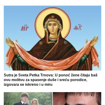
Sutra je Sveta Petka Trnova: U ponoć žene čitaju baš
ovu molitvu za spasenje duše i sreću porodice,
izgovara se iskreno i u miru