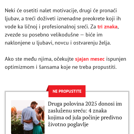
Neki će osetiti nalet motivacije, drugi će pronaći
ljubav, a treći doživeti iznenadne preokrete koji ih
vode ka ličnoj i profesionalnoj sreći. Za
tri znaka
,
zvezde su posebno velikodušne — biće im
naklonjene u ljubavi, novcu i ostvarenju želja.
Ako ste među njima, očekujte
sjajan mesec
ispunjen
optimizmom i šansama koje ne treba propustiti.
NE PROPUSTITE
Druga polovina 2025 donosi im
zasluženu sreću: 4 znaka
kojima od jula počinje predivno
životno poglavlje