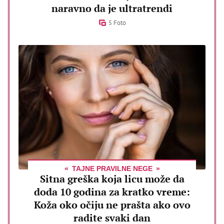
naravno da je ultratrendi
5 Foto
TAJNE PRAVILNE NEGE
Sitna greška koja licu može da
doda 10 godina za kratko vreme:
Koža oko očiju ne prašta ako ovo
radite svaki dan