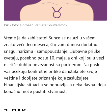
Bik
foto: Gorbash Varvara/Shutterstock
Vreme je da zablistate! Sunce se nalazi u vašem
znaku veći deo meseca, što vam donosi dodatnu
snagu, harizmu i samopouzdanje. Ljubavne prilike
cvetaju, posebno posle 10. maja, a oni koji su u vezi
osetiće dublju povezanost sa partnerom. Na poslu
vas očekuju konkretne prilike da istaknete svoje
veštine i dobijete priznanje koje zaslužujete.
Finansijska situacija se popravlja, a neka davna ideja
konačno može postati stvarnost.