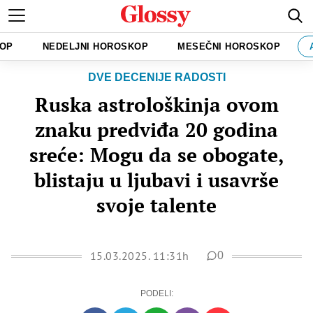
KOP
NEDELJNI HOROSKOP
MESEČNI HOROSKOP
DVE DECENIJE RADOSTI
Ruska astrološkinja ovom
znaku predviđa 20 godina
sreće: Mogu da se obogate,
blistaju u ljubavi i usavrše
svoje talente
15.03.2025. 11:31h
0
PODELI: