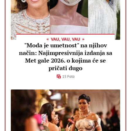
VAU, VAU, VAU
"Moda je umetnost" na njihov
način: Najimpresivnija izdanja sa
Met gale 2026. o kojima će se
pričati dugo
15 Foto