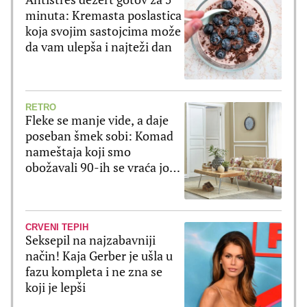
minuta: Kremasta poslastica
koja svojim sastojcima može
da vam ulepša i najteži dan
RETRO
Fleke se manje vide, a daje
poseban šmek sobi: Komad
nameštaja koji smo
obožavali 90-ih se vraća još
lepši!
CRVENI TEPIH
Seksepil na najzabavniji
način! Kaja Gerber je ušla u
fazu kompleta i ne zna se
koji je lepši