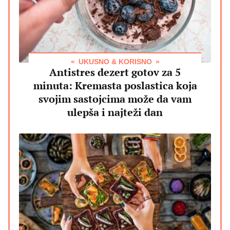
UKUSNO & KORISNO
Antistres dezert gotov za 5
minuta: Kremasta poslastica koja
svojim sastojcima može da vam
ulepša i najteži dan