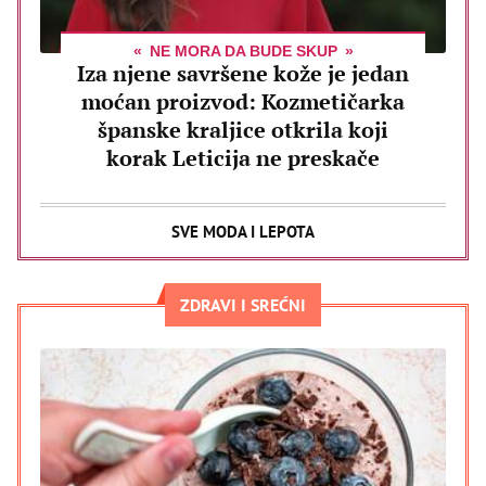
NE MORA DA BUDE SKUP
Iza njene savršene kože je jedan
moćan proizvod: Kozmetičarka
španske kraljice otkrila koji
korak Leticija ne preskače
SVE MODA I LEPOTA
ZDRAVI I SREĆNI