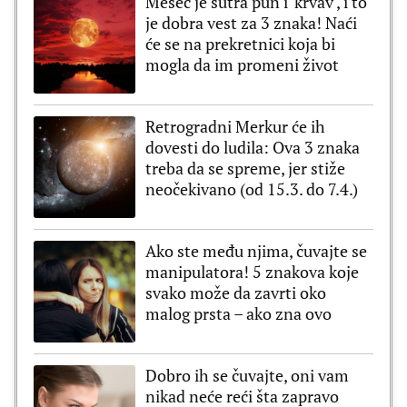
Mesec je sutra pun i 'krvav', i to
je dobra vest za 3 znaka! Naći
će se na prekretnici koja bi
mogla da im promeni život
Retrogradni Merkur će ih
dovesti do ludila: Ova 3 znaka
treba da se spreme, jer stiže
neočekivano (od 15.3. do 7.4.)
Ako ste među njima, čuvajte se
manipulatora! 5 znakova koje
svako može da zavrti oko
malog prsta – ako zna ovo
Dobro ih se čuvajte, oni vam
nikad neće reći šta zapravo