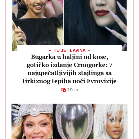
TU JE I LAVINA
Bugarka u haljini od kose,
gotičko izdanje Crnogorke: 7
najupečatljivijih stajlinga sa
tirkiznog tepiha uoči Evrovizije
7 Foto