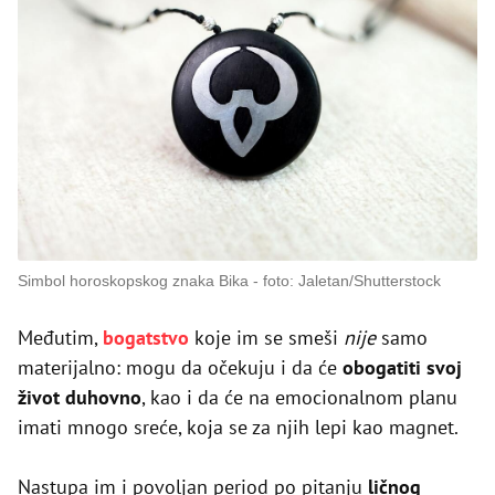
Simbol horoskopskog znaka Bika
foto: Jaletan/Shutterstock
Međutim,
bogatstvo
koje im se smeši
nije
samo
materijalno: mogu da očekuju i da će
obogatiti svoj
život duhovno
, kao i da će na emocionalnom planu
imati mnogo sreće, koja se za njih lepi kao magnet.
Nastupa im i povoljan period po pitanju
ličnog