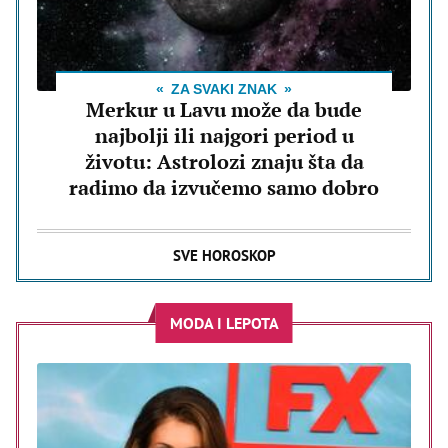
ZA SVAKI ZNAK
Merkur u Lavu može da bude
najbolji ili najgori period u
životu: Astrolozi znaju šta da
radimo da izvučemo samo dobro
SVE HOROSKOP
MODA I LEPOTA