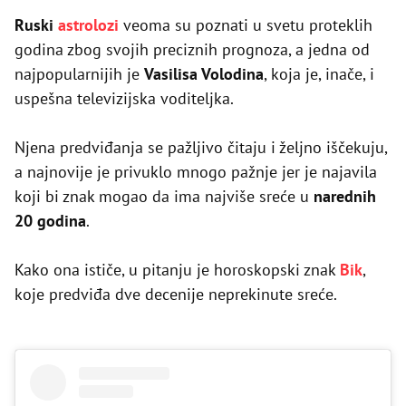
Ruski
astrolozi
veoma su poznati u svetu proteklih
godina zbog svojih preciznih prognoza, a jedna od
najpopularnijih je
Vasilisa Volodina
, koja je, inače, i
uspešna televizijska voditeljka.
Njena predviđanja se pažljivo čitaju i željno iščekuju,
a najnovije je privuklo mnogo pažnje jer je najavila
koji bi znak mogao da ima najviše sreće u
narednih
20 godina
.
Kako ona ističe, u pitanju je horoskopski znak
Bik
,
koje predviđa dve decenije neprekinute sreće.