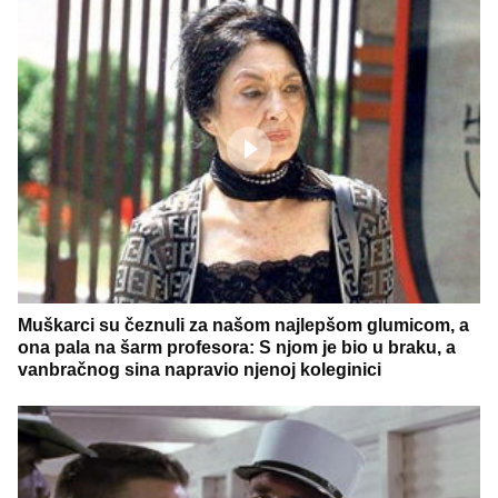
Muškarci su čeznuli za našom najlepšom glumicom, a
ona pala na šarm profesora: S njom je bio u braku, a
vanbračnog sina napravio njenoj koleginici