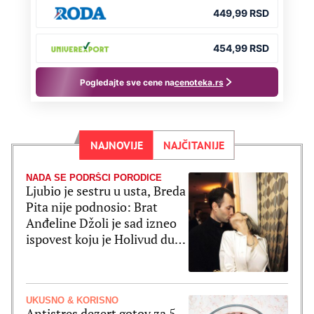
NAJNOVIJE
NAJČITANIJE
NADA SE PODRŠCI PORODICE
Ljubio je sestru u usta, Breda
Pita nije podnosio: Brat
Anđeline Džoli je sad izneo
ispovest koju je Holivud dugo
čekao
UKUSNO & KORISNO
Antistres dezert gotov za 5