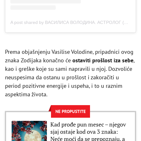
A post shared by ВАСИЛИСА ВОЛОДИНА. АСТРОЛОГ (@vasilisa.volodina)
Prema objašnjenju Vasilise Volodine, pripadnici ovog
znaka Zodijaka konačno će
ostaviti prošlost iza sebe
,
kao i greške koje su sami napravili u njoj. Dozvoliće
neuspesima da ostanu u prošlost i zakoračiti u
period pozitivne energije i uspeha, i to u raznim
aspektima života.
NE PROPUSTITE
Kad prođe pun mesec – njegov
sjaj ostaje kod ova 3 znaka:
Neće moći da se prepoznaju, a