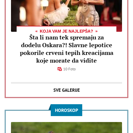
KOJA VAM JE NAJLEPŠA?
Šta li nam tek spremaju za
dodelu Oskara?! Slavne lepotice
pokorile crveni tepih kreacijama
koje morate da vidite
10 Foto
SVE GALERIJE
HOROSKOP