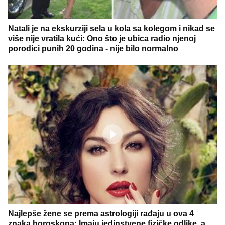
Natali je na ekskurziji sela u kola sa kolegom i nikad se
više nije vratila kući: Ono što je ubica radio njenoj
porodici punih 20 godina - nije bilo normalno
Najlepše žene se prema astrologiji rađaju u ova 4
znaka horoskopa: Imaju jedinstvene fizičke odlike, a