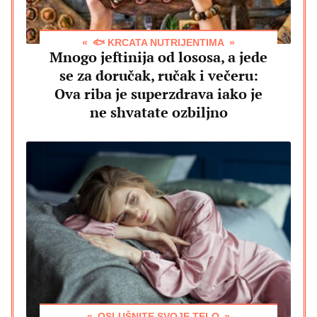
🐟 KRCATA NUTRIJENTIMA
Mnogo jeftinija od lososa, a jede
se za doručak, ručak i večeru:
Ova riba je superzdrava iako je
ne shvatate ozbiljno
OSLUŠNITE SVOJE TELO