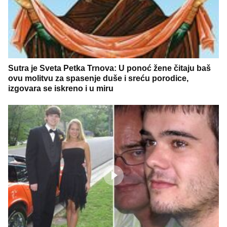
Sutra je Sveta Petka Trnova: U ponoć žene čitaju baš
ovu molitvu za spasenje duše i sreću porodice,
izgovara se iskreno i u miru