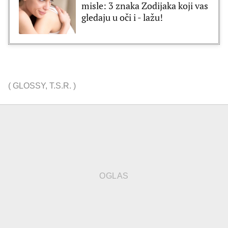
misle: 3 znaka Zodijaka koji vas
gledaju u oči i - lažu!
(
GLOSSY
,
T.S.R.
)