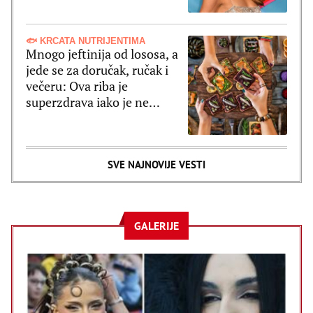
🐟 KRCATA NUTRIJENTIMA
Mnogo jeftinija od lososa, a
jede se za doručak, ručak i
večeru: Ova riba je
superzdrava iako je ne
shvatate ozbiljno
SVE NAJNOVIJE VESTI
GALERIJE