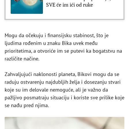
SVE će im ići od ruke
Mogu da očekuju i finansijsku stabinost, što je
ljudima rođenim u znaku Bika uvek među
prioritetima, a otvoriće im se putevi ka bogatstvu na
različite načine.
Zahvaljujući naklonosti planeta, Bikovi mogu da se
raduju ostvarenju najdubljih želja i dosezanju stvari
koje su im delovale nemoguće, ali je važno da
pažljivo posmatraju situaciju i koriste sve prilike koje
se nađu pred njima.