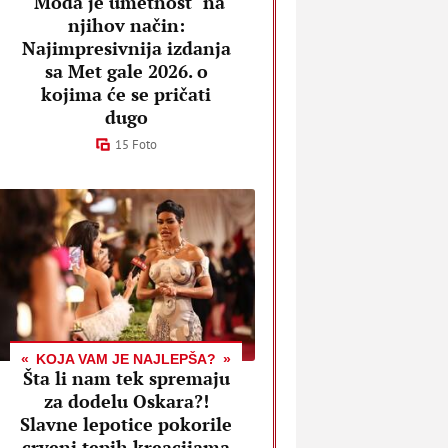
"Moda je umetnost" na
njihov način:
Najimpresivnija izdanja
sa Met gale 2026. o
kojima će se pričati
dugo
15 Foto
KOJA VAM JE NAJLEPŠA?
Šta li nam tek spremaju
za dodelu Oskara?!
Slavne lepotice pokorile
crveni tepih kreacijama