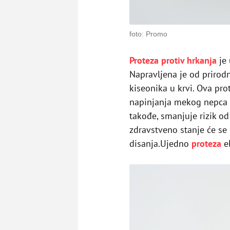
foto: Promo
Proteza protiv hrkanja
je 
Napravljena je od prirodn
kiseonika u krvi. Ova prot
napinjanja mekog nepca i
takođe, smanjuje rizik od
zdravstveno stanje će se
disanja.Ujedno
proteza
el