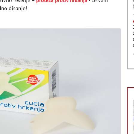
tivno rešenje –
proteza protiv hrkanja
- će vam
dno disanje!