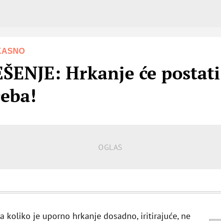
IKASNO
NJE: Hrkanje će postati 
reba!
a koliko je uporno hrkanje dosadno, iritirajuće, ne