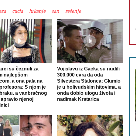
eza
cucla
hrkanje
san
rešenje
rci su čeznuli za
Vojislavu iz Gacka su nudili
m najlepšom
300.000 evra da oda
com, a ona pala na
Silvestera Stalonea: Glumio
profesora: S njom je
je u holivudskim hitovima, a
 braku, a vanbračnog
onda dobio ulogu života i
napravio njenoj
nadimak Krstarica
nici