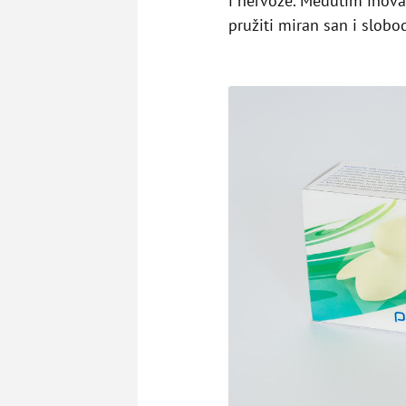
i nervoze. Međutim inova
pružiti miran san i slobo