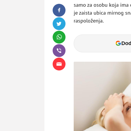
samo za osobu koja ima o
je zaista ubica mirnog sn
raspoloženja.
Dod