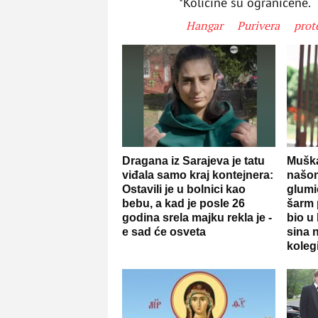
*Količine su ograničene.
Hangar
Purivera
prot
Dragana iz Sarajeva je tatu
Muška
viđala samo kraj kontejnera:
našo
Ostavili je u bolnici kao
glumi
bebu, a kad je posle 26
šarm 
godina srela majku rekla je -
bio u
e sad će osveta
sina 
kolegi