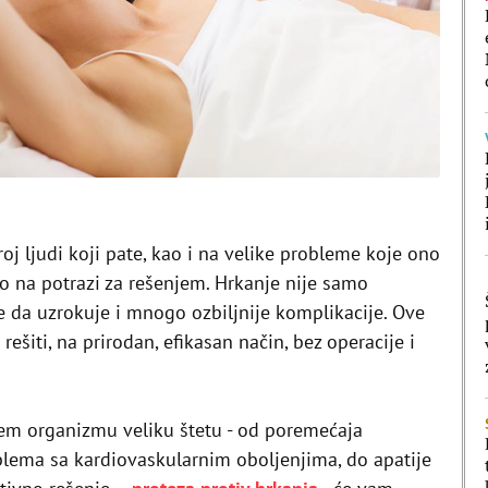
j ljudi koji pate, kao i na velike probleme koje ono
lo na potrazi za rešenjem. Hrkanje nije samo
e da uzrokuje i mnogo ozbiljnije komplikacije. Ove
ešiti, na prirodan, efikasan način, bez operacije i
em organizmu veliku štetu - od poremećaja
oblema sa kardiovaskularnim oboljenjima, do apatije