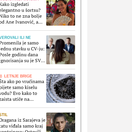
Kako izgledati
elegantno u šortsu?
Niko to ne zna bolje
od Ane Ivanović, a
ove kombinacije to
potvrđuju
VEROVALI ILI NE
Promenila je samo
jednu stavku u CV-ju:
Posle godinu dana
ignorisanja su je SVI
pozvali, a razlog je
poražavajući
💧 LETNJE BRIGE
Šta ako po vrućinama
pijete samo kiselu
vodu? Evo kako to
zaista utiče na
organizam
STIL
Dragana iz Sarajeva je
tatu viđala samo kraj
kontejnera: Ostavili