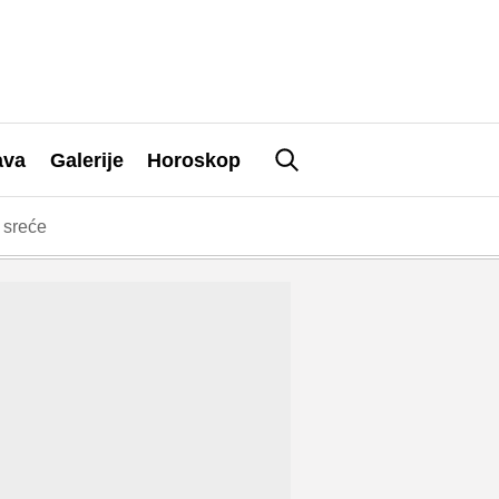
ava
Galerije
Horoskop
 sreće