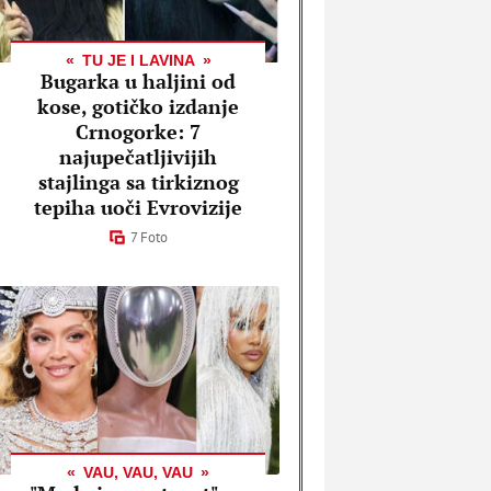
TU JE I LAVINA
Bugarka u haljini od
kose, gotičko izdanje
Crnogorke: 7
najupečatljivijih
stajlinga sa tirkiznog
tepiha uoči Evrovizije
7 Foto
VAU, VAU, VAU