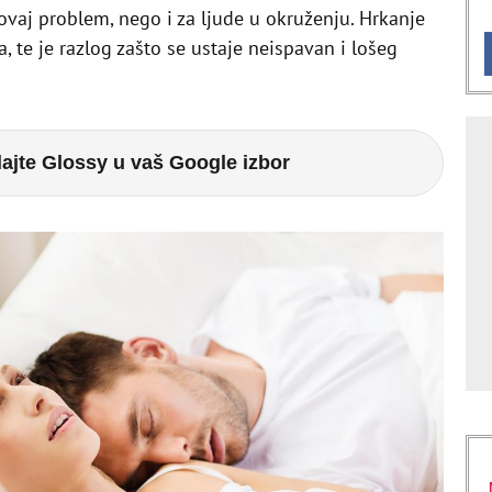
vaj problem, nego i za ljude u okruženju. Hrkanje
a, te je razlog zašto se ustaje neispavan i lošeg
ajte Glossy u vaš Google izbor