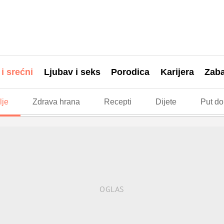
 i srećni
Ljubav i seks
Porodica
Karijera
Zab
lje
Zdrava hrana
Recepti
Dijete
Put do