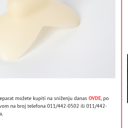
preparat možete kupiti na sniženju danas
OVDE
, po
ivom na broj telefona 011/442-0502 ili 011/442-
a.