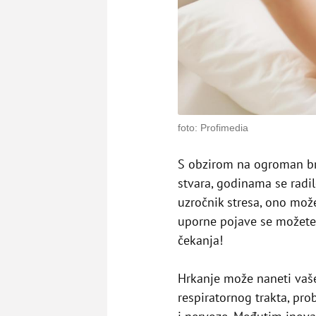
foto: Profimedia
S obzirom na ogroman bro
stvara, godinama se radi
uzročnik stresa, ono mož
uporne pojave se možete r
čekanja!
Hrkanje može naneti vaš
respiratornog trakta, pr