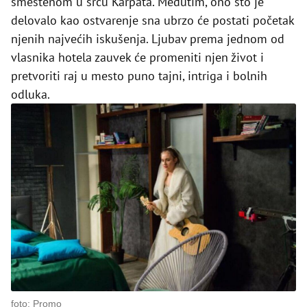
smeštenom u srcu Karpata. Međutim, ono što je
delovalo kao ostvarenje sna ubrzo će postati početak
njenih najvećih iskušenja. Ljubav prema jednom od
vlasnika hotela zauvek će promeniti njen život i
pretvoriti raj u mesto puno tajni, intriga i bolnih
odluka.
foto: Promo