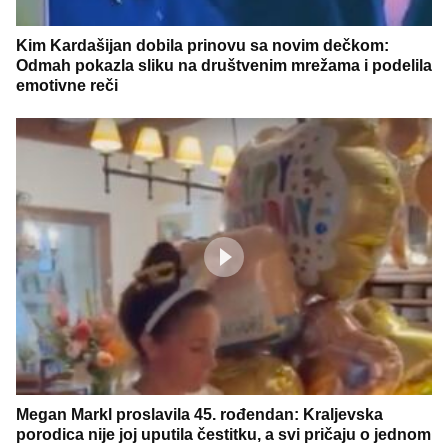
Kim Kardašijan dobila prinovu sa novim dečkom:
Odmah pokazla sliku na društvenim mrežama i podelila
emotivne reči
Megan Markl proslavila 45. rođendan: Kraljevska
porodica nije joj uputila čestitku, a svi pričaju o jednom