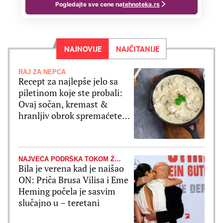
NAJNOVIJE
NAJČITANIJE
RAJ ZA NEPCA
Recept za najlepše jelo sa
piletinom koje ste probali:
Ovaj sočan, kremast &
hranljiv obrok spremaćete
jednom nedeljno
NAJVEĆA PODRŠKA TOKOM ŽIVOTNE BORBE
Bila je verena kad je naišao
ON: Priča Brusa Vilisa i Eme
Heming počela je sasvim
slučajno u – teretani