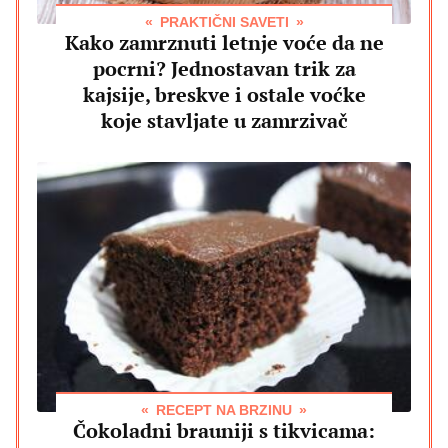
PRAKTIČNI SAVETI
Kako zamrznuti letnje voće da ne
pocrni? Jednostavan trik za
kajsije, breskve i ostale voćke
koje stavljate u zamrzivač
RECEPT NA BRZINU
Čokoladni brauniji s tikvicama: