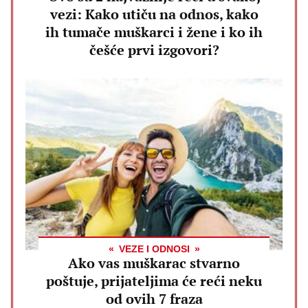
vezi: Kako utiču na odnos, kako
ih tumače muškarci i žene i ko ih
češće prvi izgovori?
VEZE I ODNOSI
Ako vas muškarac stvarno
poštuje, prijateljima će reći neku
od ovih 7 fraza