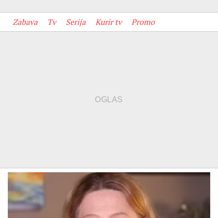
Zabava
Tv
Serija
Kurir tv
Promo