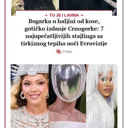
TU JE I LAVINA
Bugarka u haljini od kose,
gotičko izdanje Crnogorke: 7
najupečatljivijih stajlinga sa
tirkiznog tepiha uoči Evrovizije
7 Foto