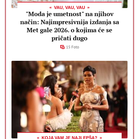
VAU, VAU, VAU
"Moda je umetnost" na njihov
način: Najimpresivnija izdanja sa
Met gale 2026. o kojima će se
pričati dugo
15 Foto
KOJA VAM JE NAJLEPŠA?