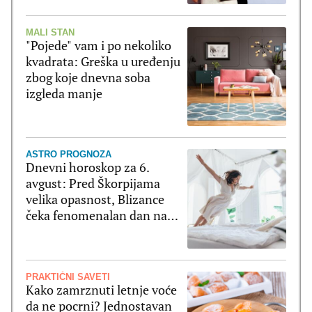
MALI STAN
"Pojede" vam i po nekoliko
kvadrata: Greška u uređenju
zbog koje dnevna soba
izgleda manje
ASTRO PROGNOZA
Dnevni horoskop za 6.
avgust: Pred Škorpijama
velika opasnost, Blizance
čeka fenomenalan dan na
svim poljima
PRAKTIČNI SAVETI
Kako zamrznuti letnje voće
da ne pocrni? Jednostavan