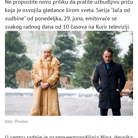
Ne propustite novu priliku da pratite uzbudljivu priču
koja je osvojila gledaoce širom sveta. Serija "Jača od
sudbine" od ponedeljka, 29. juna, emitovaće se
svakog radnog dana od 10 časova na Kurir televiziji.
foto: Promo
U centru radnje je osamnaestogodišnja Nina, devojka