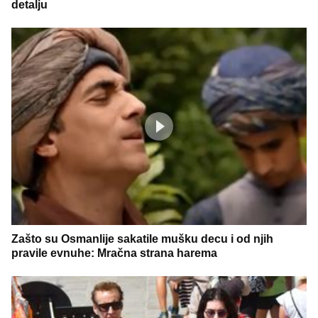
detalju
Zašto su Osmanlije sakatile mušku decu i od njih
pravile evnuhe: Mračna strana harema