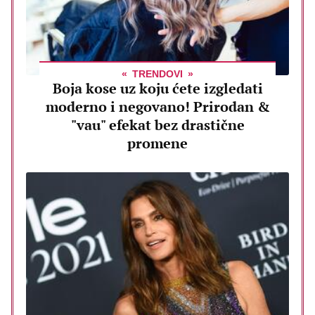
TRENDOVI
Boja kose uz koju ćete izgledati
moderno i negovano! Prirodan &
"vau" efekat bez drastične
promene