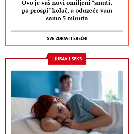
Ovo je vaš novi omiljeni "smuti,
pa prospi" kolač, a oduzeće vam
samo 5 minuta
SVE ZDRAVI I SREĆNI
LJUBAV I SEKS