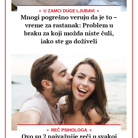
U ZAMCI DUGE LJUBAVI
Mnogi pogrešno veruju da je to –
vreme za rastanak: Problem u
braku za koji možda niste čuli,
iako ste ga doživeli
REČ PSIHOLOGA
Ovo su 2 najvažnije reči u svakoj