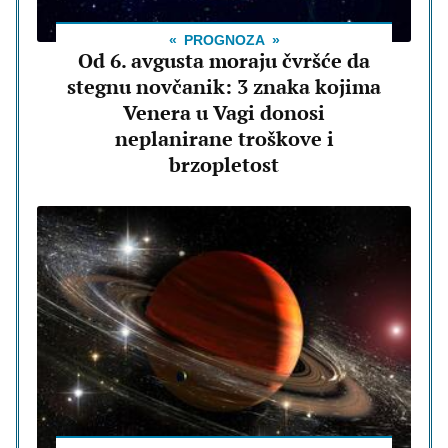
PROGNOZA
Od 6. avgusta moraju čvršće da
stegnu novčanik: 3 znaka kojima
Venera u Vagi donosi
neplanirane troškove i
brzopletost