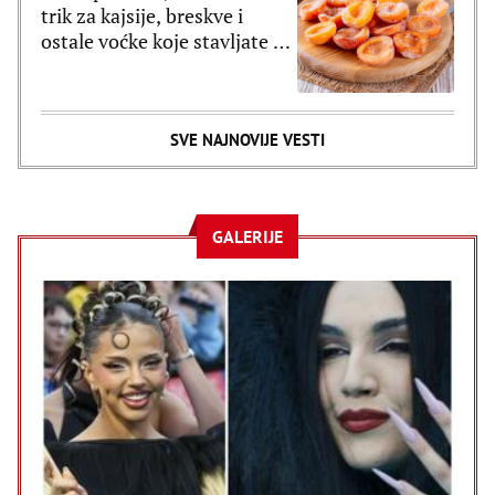
trik za kajsije, breskve i
ostale voćke koje stavljate u
zamrzivač
SVE NAJNOVIJE VESTI
GALERIJE