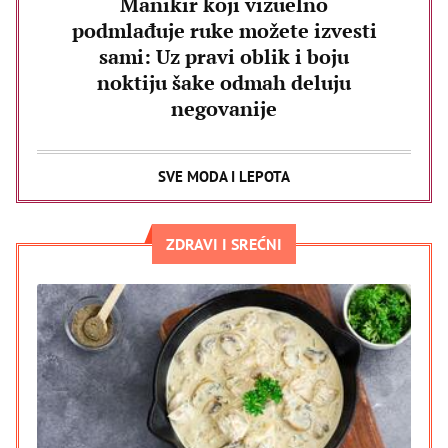
Manikir koji vizuelno
podmlađuje ruke možete izvesti
sami: Uz pravi oblik i boju
noktiju šake odmah deluju
negovanije
SVE MODA I LEPOTA
ZDRAVI I SREĆNI