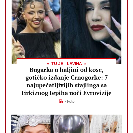
TU JE I LAVINA
Bugarka u haljini od kose,
gotičko izdanje Crnogorke: 7
najupečatljivijih stajlinga sa
tirkiznog tepiha uoči Evrovizije
7 Foto