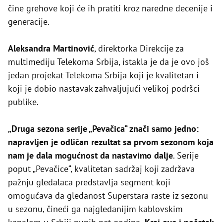
čine grehove koji će ih pratiti kroz naredne decenije i
generacije.
Aleksandra Martinović
, direktorka Direkcije za
multimediju Telekoma Srbija, istakla je da je ovo još
jedan projekat Telekoma Srbija koji je kvalitetan i
koji je dobio nastavak zahvaljujući velikoj podršci
publike.
„Druga sezona serije „Pevačica“ znači samo jedno:
napravljen je odličan rezultat sa prvom sezonom koja
nam je dala mogućnost da nastavimo dalje
. Serije
poput „Pevačice“, kvalitetan sadržaj koji zadržava
pažnju gledalaca predstavlja segment koji
omogućava da gledanost Superstara raste iz sezonu
u sezonu, čineći ga najgledanijim kablovskim