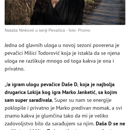
Nataša Ninković u seriji Pevačica
foto: Promo
Jedna od glavnih uloga u novoj sezoni poverena je
pevačici Milici Todorović koja je istakla da se njena
uloga ne razlikuje mnogo od toga kakva je ona i
privatno.
„J
a igram ulogu pevačice Daše D, koja je najbolja
drugarica Lokija kog igra Marko Janketić, sa kojim
sam super sarađivala.
Super su nam se energije
poklopile i privatno je Marko predivan momak, a svi
znamo kakva je glumčina tako da mi je veliko
zadovoljstvo bilo da sarađujem sa njim.
Daša D se ne