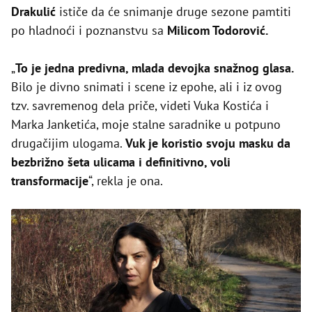
Drakulić
ističe da će snimanje druge sezone pamtiti
po hladnoći i poznanstvu sa
Milicom Todorović.
„
To je jedna predivna, mlada devojka snažnog glasa.
Bilo je divno snimati i scene iz epohe, ali i iz ovog
tzv. savremenog dela priče, videti Vuka Kostića i
Marka Janketića, moje stalne saradnike u potpuno
drugačijim ulogama.
Vuk je koristio svoju masku da
bezbrižno šeta ulicama i definitivno, voli
transformacije
“, rekla je ona.