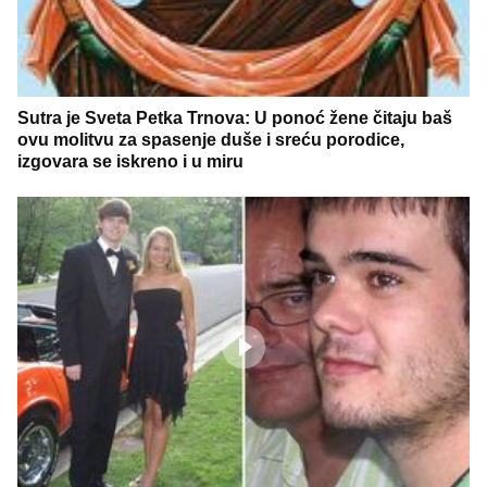
Sutra je Sveta Petka Trnova: U ponoć žene čitaju baš
ovu molitvu za spasenje duše i sreću porodice,
izgovara se iskreno i u miru