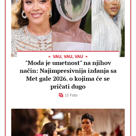
VAU, VAU, VAU
"Moda je umetnost" na njihov
način: Najimpresivnija izdanja sa
Met gale 2026. o kojima će se
pričati dugo
15 Foto