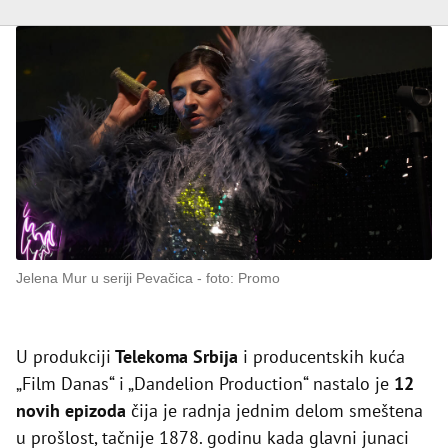
Jelena Mur u seriji Pevačica
foto: Promo
U produkciji
Telekoma Srbija
i producentskih kuća
„Film Danas“ i „Dandelion Production“ nastalo je
12
novih epizoda
čija je radnja jednim delom smeštena
u prošlost, tačnije 1878. godinu kada glavni junaci