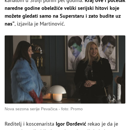
kanalom u Srbiji punih pet godina.
Kraj ove i početak
naredne godine obeležiće veliki serijski hitovi koje
možete gledati samo na Superstaru i zato budite uz
nas“
, izjavila je Martinović.
Nova sezona serije Pevačica
foto: Promo
Reditelj i koscenarista
Igor Đorđević
rekao je da je