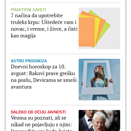
PRAKTIČNI SAVETI
7 načina da upotrebite
truleks krpu: Uštedeće vam i
novac, i vreme, i živce, a čisti
kao magija
ASTRO PROGNOZA
Dnevni horoskop za 10.
avgust: Rakovi prave grešku
na poslu, Devicama se smeši
avantura
DALEKO OD OČIJU JAVNOSTI
Veoma su poznati, ali se
nikad ne pojavljuju s njim:
Iznanadiće vas kada čujete