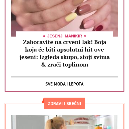
JESENJI MANIKIR
Zaboravite na crveni lak! Boja
koja će biti apsolutni hit ove
jeseni: Izgleda skupo, stoji svima
& zrači toplinom
SVE MODA I LEPOTA
ZDRAVI I SREĆNI