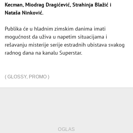
Kecman, Miodrag Dragićević, Strahinja Blažić i
Nataša Ninković.
Publika će u hladnim zimskim danima imati
mogućnost da uživa u napetim situacijama i
rešavanju misterije serije estradnih ubistava svakog
radnog dana na kanalu Superstar.
(
GLOSSY
,
PROMO
)