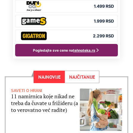
NAJNOVIJE
NAJČITANIJE
SAVETI O HRANI
11 namirnica koje nikad ne
treba da čuvate u frižideru (a
to verovatno već radite)