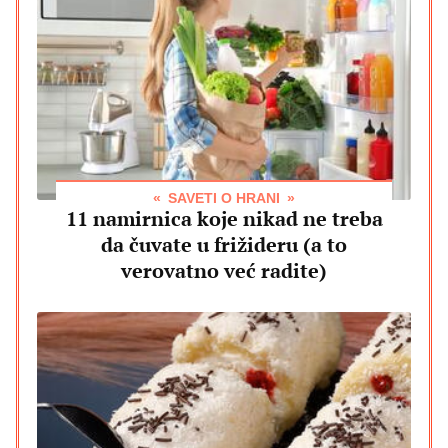
SAVETI O HRANI
11 namirnica koje nikad ne treba
da čuvate u frižideru (a to
verovatno već radite)