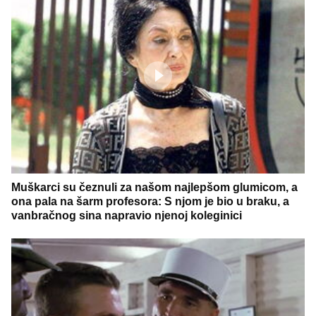
Muškarci su čeznuli za našom najlepšom glumicom, a
ona pala na šarm profesora: S njom je bio u braku, a
vanbračnog sina napravio njenoj koleginici