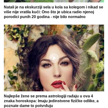
Natali je na ekskurziji sela u kola sa kolegom i nikad se
više nije vratila kući: Ono što je ubica radio njenoj
porodici punih 20 godina - nije bilo normalno
Najlepše žene se prema astrologiji rađaju u ova 4
znaka horoskopa: Imaju jedinstvene fizičke odlike, a
poznate dame to potvrđuju