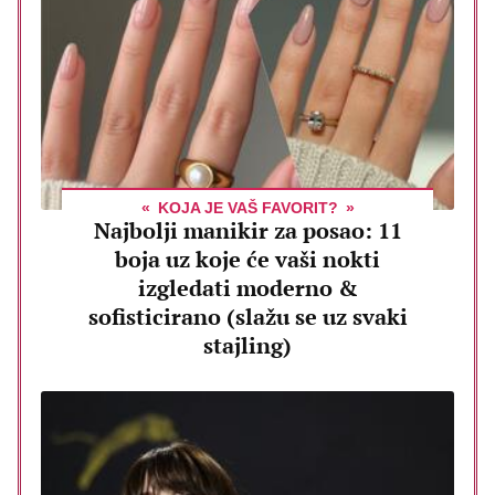
KOJA JE VAŠ FAVORIT?
Najbolji manikir za posao: 11
boja uz koje će vaši nokti
izgledati moderno &
sofisticirano (slažu se uz svaki
stajling)