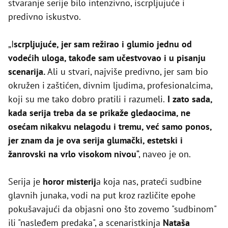
stvaranje serije bilo intenzivno, iscrpljujuće i
predivno iskustvo.
„I
scrpljujuće, jer sam režirao i glumio jednu od
vodećih uloga, takođe sam učestvovao i u pisanju
scenarija.
Ali u stvari, najviše predivno, jer sam bio
okružen i zaštićen, divnim ljudima, profesionalcima,
koji su me tako dobro pratili i razumeli.
I zato sada,
kada serija treba da se prikaže gledaocima, ne
osećam nikakvu nelagodu i tremu, već samo ponos,
jer znam da je ova serija glumački, estetski i
žanrovski na vrlo visokom nivou
“, naveo je on.
Serija je
horor misterij
a koja nas, prateći sudbine
glavnih junaka, vodi na put kroz različite epohe
pokušavajući da objasni ono što zovemo "sudbinom"
ili "nasleđem predaka", a scenaristkinja
Nataša