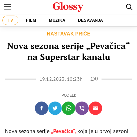
TV
FILM
MUZIKA
DEŠAVANJA
NASTAVAK PRIČE
Nova sezona serije „Pevačica“
na Superstar kanalu
19.12.2023. 10:23h
0
PODELI:
Nova sezona serije
„Pevačica“,
koja je u prvoj sezoni