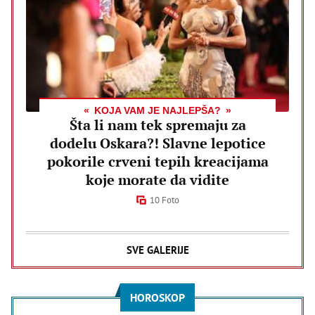
KOJA VAM JE NAJLEPŠA?
Šta li nam tek spremaju za
dodelu Oskara?! Slavne lepotice
pokorile crveni tepih kreacijama
koje morate da vidite
10 Foto
SVE GALERIJE
HOROSKOP