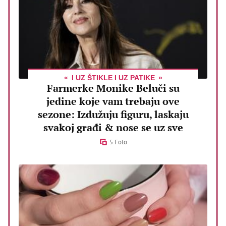
I UZ ŠTIKLE I UZ PATIKE
Farmerke Monike Beluči su
jedine koje vam trebaju ove
sezone: Izdužuju figuru, laskaju
svakoj građi & nose se uz sve
5 Foto