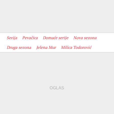
Serija
Pevačica
Domaće serije
Nova sezona
Druga sezona
Jelena Mur
Milica Todorović