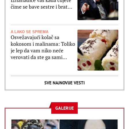
čime se bave sestre i brat
Ričarada Gira
A LAKO SE SPREMA
Osvežavajući kolač sa
kokosom i malinama: Toliko
je lep da vam niko neće
verovati da ste ga sami
spremali (RECEPT)
SVE NAJNOVIJE VESTI
GALERIJE