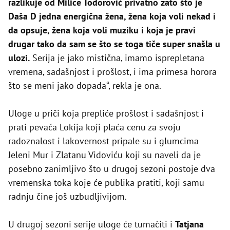
razlikuje od Milice Todorović privatno zato što je
Daša D jedna energična žena, žena koja voli nekad i
da opsuje, žena koja voli muziku i koja je pravi
drugar tako da sam se što se toga tiče super snašla u
ulozi.
Serija je jako mistična, imamo isprepletana
vremena, sadašnjost i prošlost, i ima primesa horora
što se meni jako dopada“, rekla je ona.
Uloge u priči koja prepliće prošlost i sadašnjost i
prati pevača Lokija koji plaća cenu za svoju
radoznalost i lakovernost pripale su i glumcima
Jeleni Mur i Zlatanu Vidoviću koji su naveli da je
posebno zanimljivo što u drugoj sezoni postoje dva
vremenska toka koje će publika pratiti, koji samu
radnju čine još uzbudljivijom.
U drugoj sezoni serije uloge će tumačiti i
Tatjana