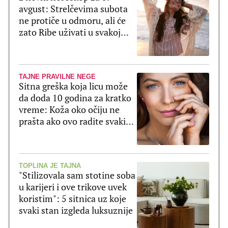
avgust: Strelčevima subota
ne protiče u odmoru, ali će
zato Ribe uživati u svakoj
sekundi
TAJNE PRAVILNE NEGE
Sitna greška koja licu može
da doda 10 godina za kratko
vreme: Koža oko očiju ne
prašta ako ovo radite svaki
dan
TOPLINA JE TAJNA
"Stilizovala sam stotine soba
u karijeri i ove trikove uvek
koristim": 5 sitnica uz koje
svaki stan izgleda luksuznije