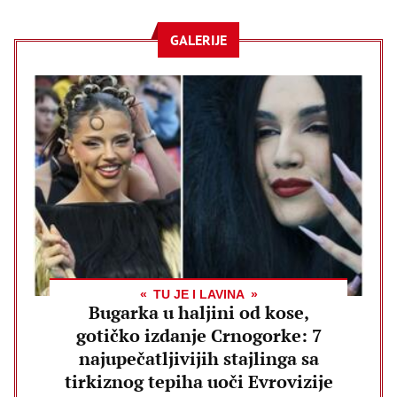
GALERIJE
TU JE I LAVINA
Bugarka u haljini od kose,
gotičko izdanje Crnogorke: 7
najupečatljivijih stajlinga sa
tirkiznog tepiha uoči Evrovizije