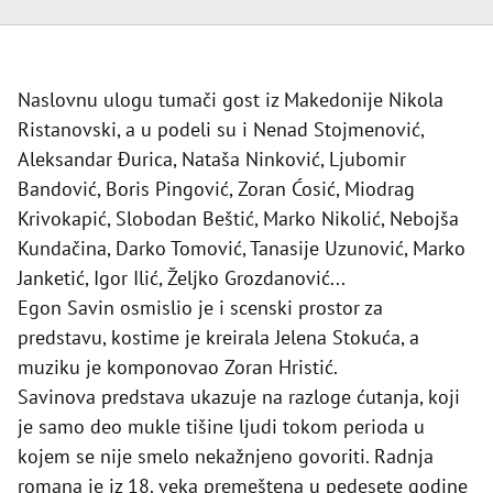
Naslovnu ulogu tumači gost iz Makedonije Nikola
Ristanovski, a u podeli su i Nenad Stojmenović,
Aleksandar Đurica, Nataša Ninković, Ljubomir
Bandović, Boris Pingović, Zoran Ćosić, Miodrag
Krivokapić, Slobodan Beštić, Marko Nikolić, Nebojša
Kundačina, Darko Tomović, Tanasije Uzunović, Marko
Janketić, Igor Ilić, Željko Grozdanović...
Egon Savin osmislio je i scenski prostor za
predstavu, kostime je kreirala Jelena Stokuća, a
muziku je komponovao Zoran Hristić.
Savinova predstava ukazuje na razloge ćutanja, koji
je samo deo mukle tišine ljudi tokom perioda u
kojem se nije smelo nekažnjeno govoriti. Radnja
romana je iz 18. veka premeštena u pedesete godine