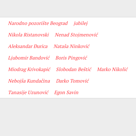
Narodno pozorište Beograd
jubilej
Nikola Ristanovski
Nenad Stojmenović
Aleksandar Đurica
Nataša Ninković
Ljubomir Bandović
Boris Pingović
Miodrag Krivokapić
Slobodan Beštić
Marko Nikolić
Nebojša Kundačina
Darko Tomović
Tanasije Uzunović
Egon Savin