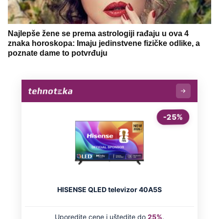
Najlepše žene se prema astrologiji rađaju u ova 4
znaka horoskopa: Imaju jedinstvene fizičke odlike, a
poznate dame to potvrđuju