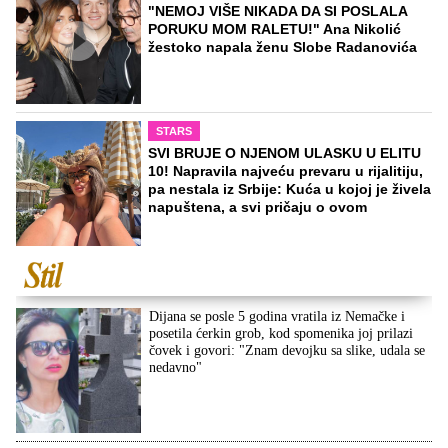
"NEMOJ VIŠE NIKADA DA SI POSLALA
PORUKU MOM RALETU!" Ana Nikolić
žestoko napala ženu Slobe Radanovića
STARS
SVI BRUJE O NJENOM ULASKU U ELITU
10! Napravila najveću prevaru u rijalitiju,
pa nestala iz Srbije: Kuća u kojoj je živela
napuštena, a svi pričaju o ovom
Dijana se posle 5 godina vratila iz Nemačke i
posetila ćerkin grob, kod spomenika joj prilazi
čovek i govori: "Znam devojku sa slike, udala se
nedavno"