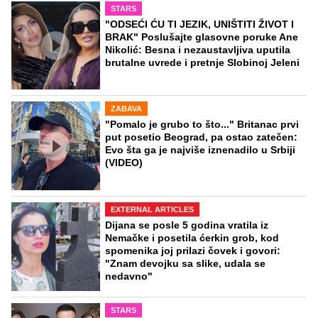
STARS
"ODSEĆI ĆU TI JEZIK, UNIŠTITI ŽIVOT I
BRAK" Poslušajte glasovne poruke Ane
Nikolić: Besna i nezaustavljiva uputila
brutalne uvrede i pretnje Slobinoj Jeleni
ZABAVA
"Pomalo je grubo to što..." Britanac prvi
put posetio Beograd, pa ostao zatečen:
Evo šta ga je najviše iznenadilo u Srbiji
(VIDEO)
EXTERNAL ARTICLES
Dijana se posle 5 godina vratila iz
Nemačke i posetila ćerkin grob, kod
spomenika joj prilazi čovek i govori:
"Znam devojku sa slike, udala se
nedavno"
STARS