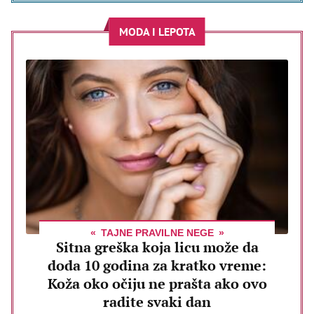
MODA I LEPOTA
TAJNE PRAVILNE NEGE
Sitna greška koja licu može da
doda 10 godina za kratko vreme:
Koža oko očiju ne prašta ako ovo
radite svaki dan