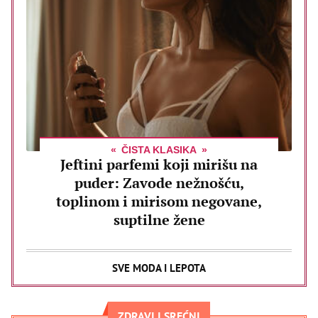
ČISTA KLASIKA
Jeftini parfemi koji mirišu na
puder: Zavode nežnošću,
toplinom i mirisom negovane,
suptilne žene
SVE MODA I LEPOTA
ZDRAVI I SREĆNI