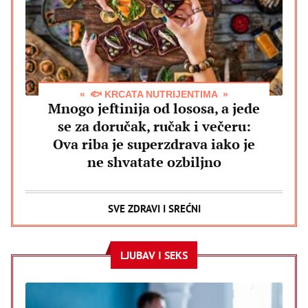
🐟 KRCATA NUTRIJENTIMA
Mnogo jeftinija od lososa, a jede
se za doručak, ručak i večeru:
Ova riba je superzdrava iako je
ne shvatate ozbiljno
SVE ZDRAVI I SREĆNI
LJUBAV I SEKS