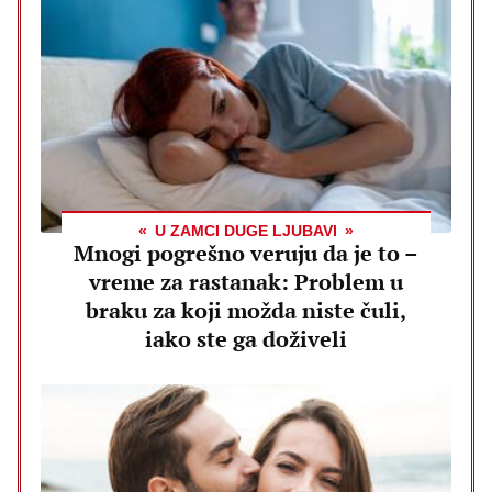
U ZAMCI DUGE LJUBAVI
Mnogi pogrešno veruju da je to –
vreme za rastanak: Problem u
braku za koji možda niste čuli,
iako ste ga doživeli