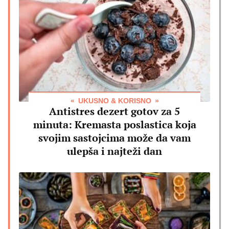
UKUSNO & KORISNO
Antistres dezert gotov za 5
minuta: Kremasta poslastica koja
svojim sastojcima može da vam
ulepša i najteži dan