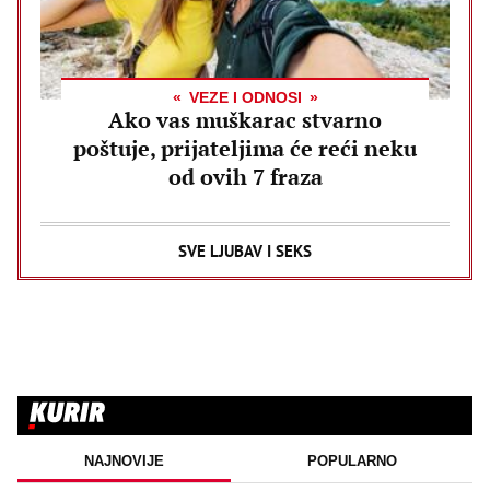
VEZE I ODNOSI
Ako vas muškarac stvarno
poštuje, prijateljima će reći neku
od ovih 7 fraza
SVE LJUBAV I SEKS
NAJNOVIJE
POPULARNO