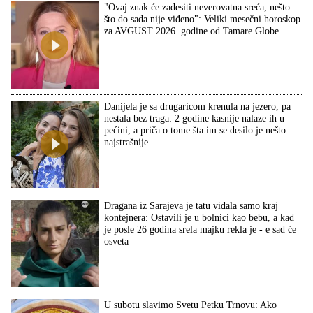
"Ovaj znak će zadesiti neverovatna sreća, nešto
što do sada nije viđeno": Veliki mesečni horoskop
za AVGUST 2026. godine od Tamare Globe
Danijela je sa drugaricom krenula na jezero, pa
nestala bez traga: 2 godine kasnije nalaze ih u
pećini, a priča o tome šta im se desilo je nešto
najstrašnije
Dragana iz Sarajeva je tatu viđala samo kraj
kontejnera: Ostavili je u bolnici kao bebu, a kad
je posle 26 godina srela majku rekla je - e sad će
osveta
U subotu slavimo Svetu Petku Trnovu: Ako