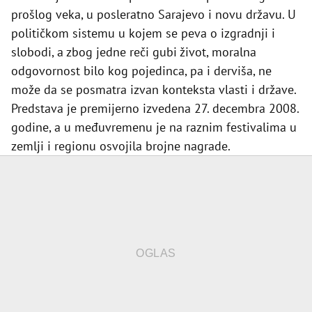
prošlog veka, u posleratno Sarajevo i novu državu. U
političkom sistemu u kojem se peva o izgradnji i
slobodi, a zbog jedne reči gubi život, moralna
odgovornost bilo kog pojedinca, pa i derviša, ne
može da se posmatra izvan konteksta vlasti i države.
Predstava je premijerno izvedena 27. decembra 2008.
godine, a u međuvremenu je na raznim festivalima u
zemlji i regionu osvojila brojne nagrade.