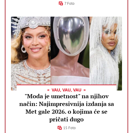
7 Foto
VAU, VAU, VAU
"Moda je umetnost" na njihov
način: Najimpresivnija izdanja sa
Met gale 2026. o kojima će se
pričati dugo
15 Foto