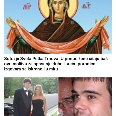
Sutra je Sveta Petka Trnova: U ponoć žene čitaju baš
ovu molitvu za spasenje duše i sreću porodice,
izgovara se iskreno i u miru