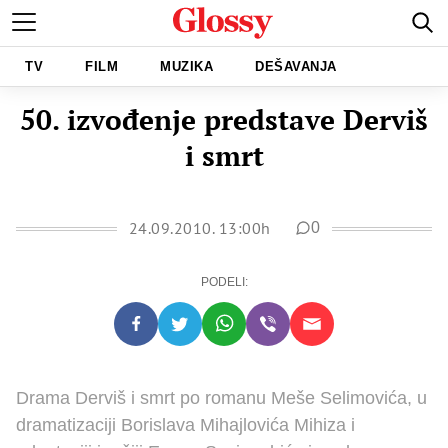
TV
FILM
MUZIKA
DEŠAVANJA
50. izvođenje predstave Derviš
i smrt
24.09.2010. 13:00h
0
PODELI:
Drama Derviš i smrt po romanu Meše Selimovića, u
dramatizaciji Borislava Mihajlovića Mihiza i