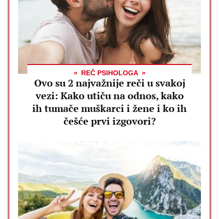
REČ PSIHOLOGA
Ovo su 2 najvažnije reči u svakoj
vezi: Kako utiču na odnos, kako
ih tumače muškarci i žene i ko ih
češće prvi izgovori?