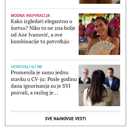
MODNA INSPIRACIJA
Kako izgledati elegantno u
šortsu? Niko to ne zna bolje
od Ane Ivanović, a ove
kombinacije to potvrđuju
VEROVALI ILI NE
Promenila je samo jednu
stavku u CV-ju: Posle godinu
dana ignorisanja su je SVI
pozvali, a razlog je
poražavajući
SVE NAJNOVIJE VESTI