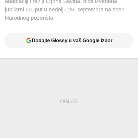
adaptaciji i režiji Egona Savina, biće izvedena
jubilarni 50. put u nedelju 26. septembra na sceni
Narodnog pozorišta
Dodajte Glossy u vaš Google izbor