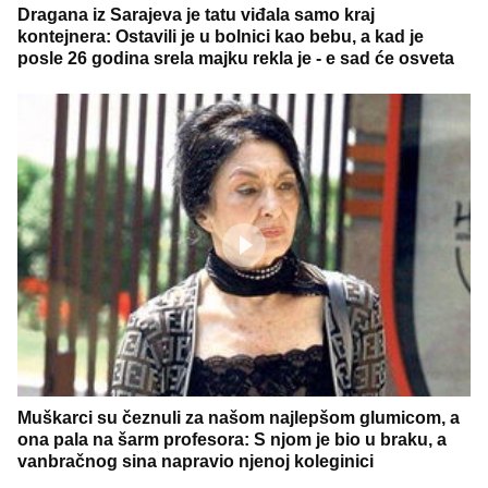
Dragana iz Sarajeva je tatu viđala samo kraj
kontejnera: Ostavili je u bolnici kao bebu, a kad je
posle 26 godina srela majku rekla je - e sad će osveta
Muškarci su čeznuli za našom najlepšom glumicom, a
ona pala na šarm profesora: S njom je bio u braku, a
vanbračnog sina napravio njenoj koleginici