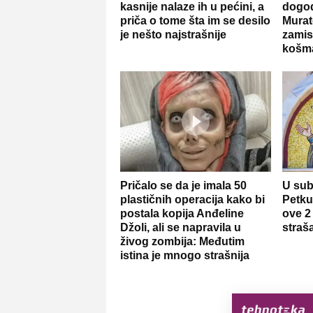
kasnije nalaze ih u pećini, a
dogod
priča o tome šta im se desilo
Murat
je nešto najstrašnije
zamis
košm
Pričalo se da je imala 50
U sub
plastičnih operacija kako bi
Petku
postala kopija Anđeline
ove 2
Džoli, ali se napravila u
straš
živog zombija: Međutim
istina je mnogo strašnija