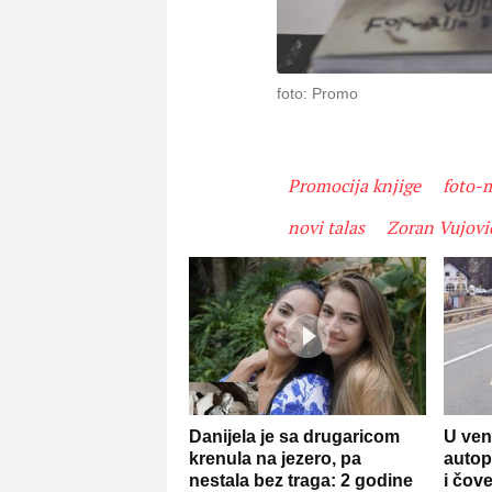
foto: Promo
Promocija knjige
foto-
novi talas
Zoran Vujovi
Danijela je sa drugaricom
U ven
krenula na jezero, pa
autop
nestala bez traga: 2 godine
i čov