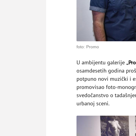
foto: Promo
U ambijentu galerije
„Pro
osamdesetih godina proš
potpuno novi muzički i e
promovisao foto-monogr
svedočanstvo o tadašnje
urbanoj sceni.