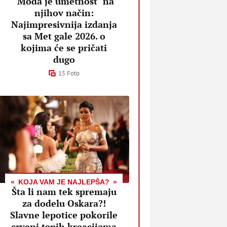
"Moda je umetnost" na
njihov način:
Najimpresivnija izdanja
sa Met gale 2026. o
kojima će se pričati
dugo
15 Foto
KOJA VAM JE NAJLEPŠA?
Šta li nam tek spremaju
za dodelu Oskara?!
Slavne lepotice pokorile
crveni tepih kreacijama