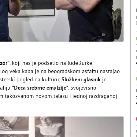
zor“
, koji nas je podsetio na lude žurke
log veka kada je na beogradskom asfaltu nastajao
stetski pogled na kulturu,
Službeni glasnik
je
afiju
"Deca srebrne emulzije"
, svojevrsno
m takozvanom novom talasu i jednoj razdraganoj