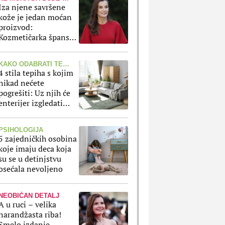
Iza njene savršene
kože je jedan moćan
proizvod:
Kozmetičarka španske
kraljice otkrila koji
korak Leticija ne
KAKO ODABRATI TEPIH?
preskače
4 stila tepiha s kojim
nikad nećete
pogrešiti: Uz njih će
enterijer izgledati
lepše i modernije
PSIHOLOGIJA
5 zajedničkih osobina
koje imaju deca koja
su se u detinjstvu
osećala nevoljeno
NEOBIČAN DETALJ
A u ruci – velika
narandžasta riba!
Smelo izdanje