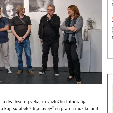
ja dvadesetog veka, kroz izložbu fotografija
a koji su obeležili „njuvejv“ i u pratnji muzike onih