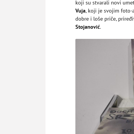
koji su stvarali novi umet
Vuja
, koji je svojim foto
dobre i loše priče, priređ
Stojanović
.