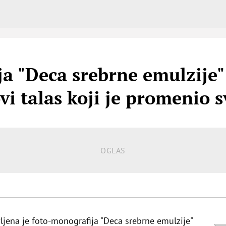
a "Deca srebrne emulzije" 
i talas koji je promenio s
avljena je foto-monografija "Deca srebrne emulzije"