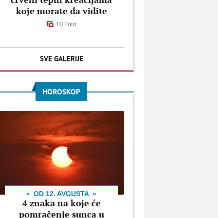
koje morate da vidite
10 Foto
SVE GALERIJE
HOROSKOP
OD 12. AVGUSTA
4 znaka na koje će
pomračenje sunca u