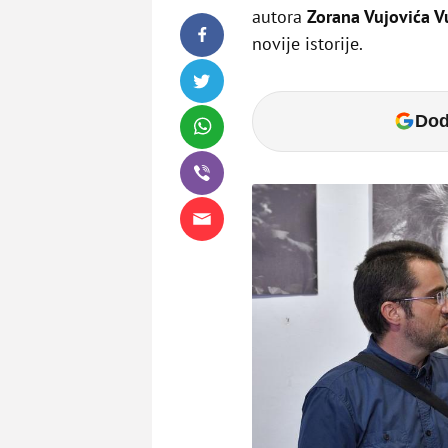
autora
Zorana Vujovića V
novije istorije.
Dod