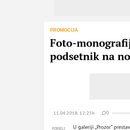
PROMOCIJA
Foto-monografij
podsetnik na nov
11.04.2018. 12:25h
0
U galeriji „Prozor“ prest
PODELI: