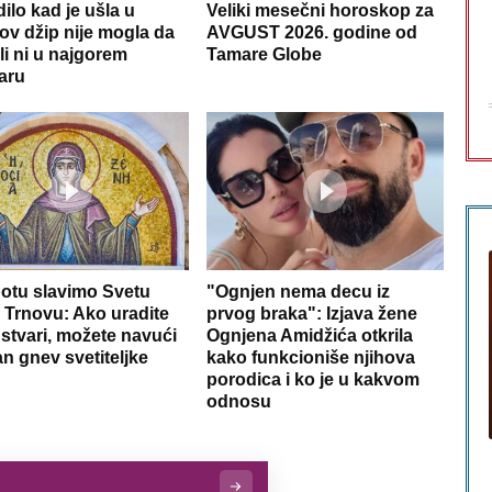
ilo kad je ušla u
Veliki mesečni horoskop za
ov džip nije mogla da
AVGUST 2026. godine od
li ni u najgorem
Tamare Globe
aru
otu slavimo Svetu
"Ognjen nema decu iz
 Trnovu: Ako uradite
prvog braka": Izjava žene
 stvari, možete navući
Ognjena Amidžića otkrila
an gnev svetiteljke
kako funkcioniše njihova
porodica i ko je u kakvom
odnosu