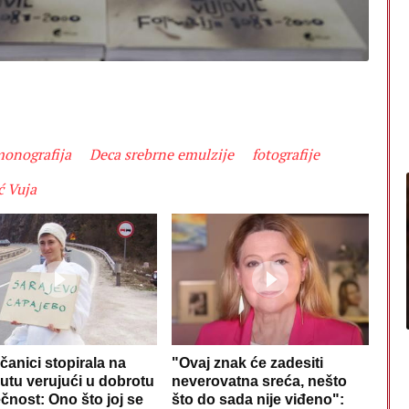
monografija
Deca srebrne emulzije
fotografije
ć Vuja
čanici stopirala na
"Ovaj znak će zadesiti
utu verujući u dobrotu
neverovatna sreća, nešto
ečnost: Ono što joj se
što do sada nije viđeno":