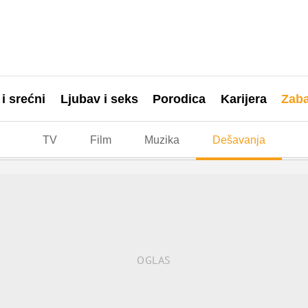
 i srećni
Ljubav i seks
Porodica
Karijera
Zab
TV
Film
Muzika
Dešavanja