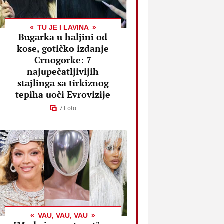
TU JE I LAVINA
Bugarka u haljini od
kose, gotičko izdanje
Crnogorke: 7
najupečatljivijih
stajlinga sa tirkiznog
tepiha uoči Evrovizije
7 Foto
VAU, VAU, VAU