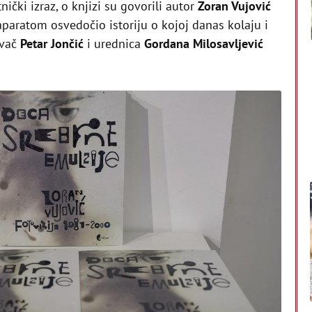
nički izraz, o knjizi su govorili autor
Zoran Vujović
-aparatom osvedočio istoriju o kojoj danas kolaju i
ivač
Petar Jončić
i urednica
Gordana Milosavljević