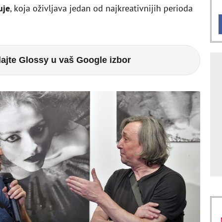
uje
, koja oživljava jedan od najkreativnijih perioda
ajte Glossy u vaš Google izbor