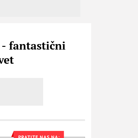
- fantastični
vet
PRATITE NAS NA: