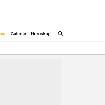
ava
Galerije
Horoskop