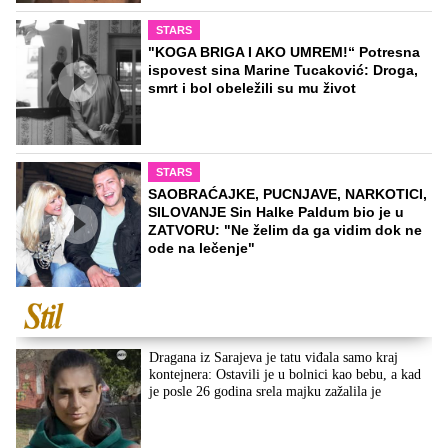
STARS
"KOGA BRIGA I AKO UMREM!“ Potresna
ispovest sina Marine Tucaković: Droga,
smrt i bol obeležili su mu život
STARS
SAOBRAĆAJKE, PUCNJAVE, NARKOTICI,
SILOVANJE Sin Halke Paldum bio je u
ZATVORU: "Ne želim da ga vidim dok ne
ode na lečenje"
Dragana iz Sarajeva je tatu viđala samo kraj
kontejnera: Ostavili je u bolnici kao bebu, a kad
je posle 26 godina srela majku zažalila je