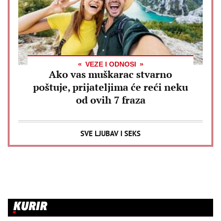
VEZE I ODNOSI
Ako vas muškarac stvarno
poštuje, prijateljima će reći neku
od ovih 7 fraza
SVE LJUBAV I SEKS