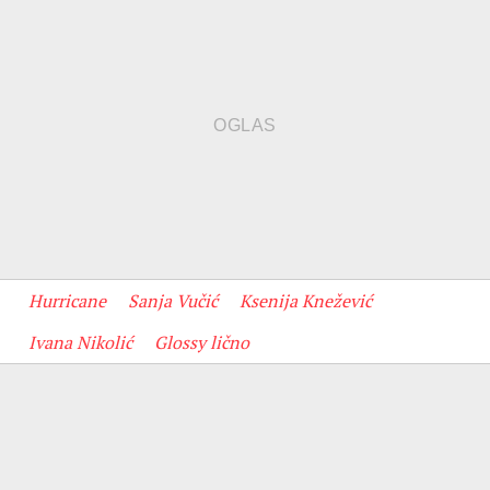
Hurricane
Sanja Vučić
Ksenija Knežević
Ivana Nikolić
Glossy lično