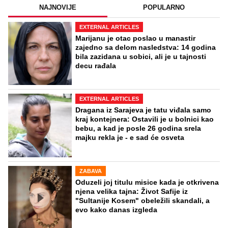
NAJNOVIJE
POPULARNO
EXTERNAL ARTICLES
Marijanu je otac poslao u manastir
zajedno sa delom nasledstva: 14 godina
bila zazidana u sobici, ali je u tajnosti
decu rađala
EXTERNAL ARTICLES
Dragana iz Sarajeva je tatu viđala samo
kraj kontejnera: Ostavili je u bolnici kao
bebu, a kad je posle 26 godina srela
majku rekla je - e sad će osveta
ZABAVA
Oduzeli joj titulu misice kada je otkrivena
njena velika tajna: Život Safije iz
"Sultanije Kosem" obeležili skandali, a
evo kako danas izgleda