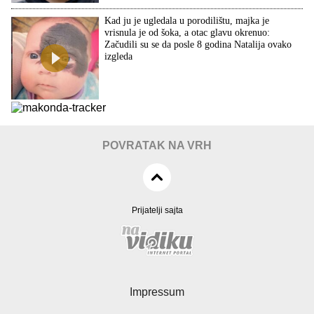
Kad ju je ugledala u porodilištu, majka je
vrisnula je od šoka, a otac glavu okrenuo:
Začudili su se da posle 8 godina Natalija ovako
izgleda
POVRATAK NA VRH
Prijatelji sajta
Impressum