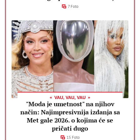
7 Foto
VAU, VAU, VAU
"Moda je umetnost" na njihov
način: Najimpresivnija izdanja sa
Met gale 2026. o kojima će se
pričati dugo
15 Foto