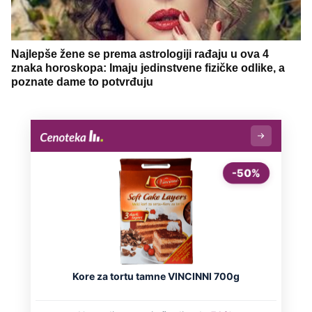
Najlepše žene se prema astrologiji rađaju u ova 4
znaka horoskopa: Imaju jedinstvene fizičke odlike, a
poznate dame to potvrđuju