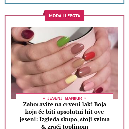
MODA I LEPOTA
JESENJI MANIKIR
Zaboravite na crveni lak! Boja
koja će biti apsolutni hit ove
jeseni: Izgleda skupo, stoji svima
& zrači toplinom