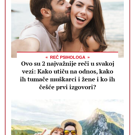
REČ PSIHOLOGA
Ovo su 2 najvažnije reči u svakoj
vezi: Kako utiču na odnos, kako
ih tumače muškarci i žene i ko ih
češće prvi izgovori?