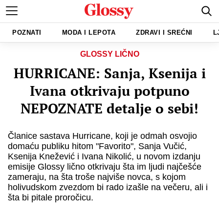
POZNATI
MODA I LEPOTA
ZDRAVI I SREĆNI
L
GLOSSY LIČNO
HURRICANE: Sanja, Ksenija i
Ivana otkrivaju potpuno
NEPOZNATE detalje o sebi!
Članice sastava Hurricane, koji je odmah osvojio
domaću publiku hitom "Favorito", Sanja Vučić,
Ksenija Knežević i Ivana Nikolić, u novom izdanju
emisije Glossy lično otkrivaju šta im ljudi najčešće
zameraju, na šta troše najviše novca, s kojom
holivudskom zvezdom bi rado izašle na večeru, ali i
šta bi pitale proročicu.