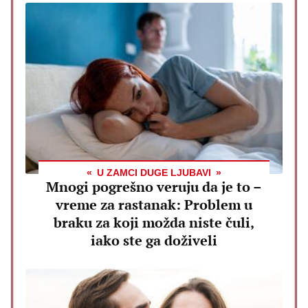
U ZAMCI DUGE LJUBAVI
Mnogi pogrešno veruju da je to –
vreme za rastanak: Problem u
braku za koji možda niste čuli,
iako ste ga doživeli