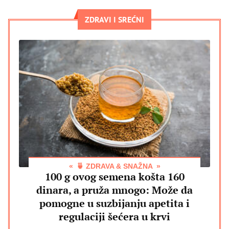
ZDRAVI I SREĆNI
🍵 ZDRAVA & SNAŽNA
100 g ovog semena košta 160
dinara, a pruža mnogo: Može da
pomogne u suzbijanju apetita i
regulaciji šećera u krvi