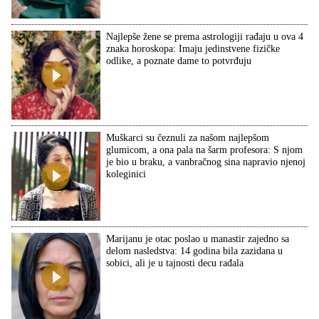
Najlepše žene se prema astrologiji rađaju u ova 4
znaka horoskopa: Imaju jedinstvene fizičke
odlike, a poznate dame to potvrđuju
Muškarci su čeznuli za našom najlepšom
glumicom, a ona pala na šarm profesora: S njom
je bio u braku, a vanbračnog sina napravio njenoj
koleginici
Marijanu je otac poslao u manastir zajedno sa
delom nasledstva: 14 godina bila zazidana u
sobici, ali je u tajnosti decu rađala