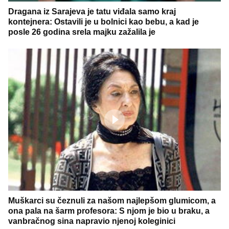
Dragana iz Sarajeva je tatu viđala samo kraj
kontejnera: Ostavili je u bolnici kao bebu, a kad je
posle 26 godina srela majku zažalila je
Muškarci su čeznuli za našom najlepšom glumicom, a
ona pala na šarm profesora: S njom je bio u braku, a
vanbračnog sina napravio njenoj koleginici