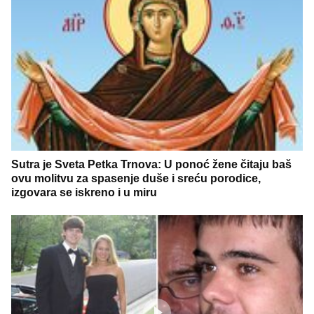
Sutra je Sveta Petka Trnova: U ponoć žene čitaju baš
ovu molitvu za spasenje duše i sreću porodice,
izgovara se iskreno i u miru