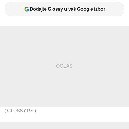
Dodajte Glossy u vaš Google izbor
(
GLOSSY.RS
)