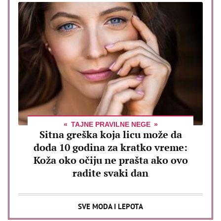
TAJNE PRAVILNE NEGE
Sitna greška koja licu može da
doda 10 godina za kratko vreme:
Koža oko očiju ne prašta ako ovo
radite svaki dan
SVE MODA I LEPOTA