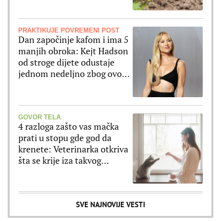
PRAKTIKUJE POVREMENI POST
Dan započinje kafom i ima 5
manjih obroka: Kejt Hadson
od stroge dijete odustaje
jednom nedeljno zbog ovog
jela
GOVOR TELA
4 razloga zašto vas mačka
prati u stopu gde god da
krenete: Veterinarka otkriva
šta se krije iza takvog
ponašanja
SVE NAJNOVIJE VESTI