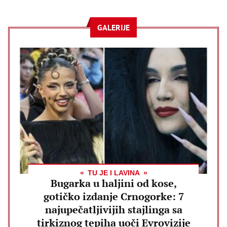
GALERIJE
TU JE I LAVINA
Bugarka u haljini od kose,
gotičko izdanje Crnogorke: 7
najupečatljivijih stajlinga sa
tirkiznog tepiha uoči Evrovizije