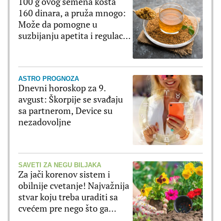
100 g ovog semena košta
160 dinara, a pruža mnogo:
Može da pomogne u
suzbijanju apetita i regulaciji
šećera u krvi
ASTRO PROGNOZA
Dnevni horoskop za 9.
avgust: Škorpije se svađaju
sa partnerom, Device su
nezadovoljne
SAVETI ZA NEGU BILJAKA
Za jači korenov sistem i
obilnije cvetanje! Najvažnija
stvar koju treba uraditi sa
cvećem pre nego što ga
posadite