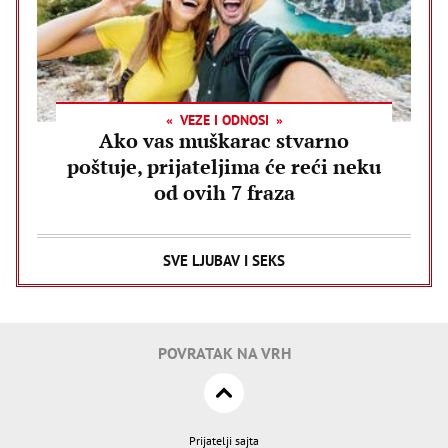
VEZE I ODNOSI
Ako vas muškarac stvarno
poštuje, prijateljima će reći neku
od ovih 7 fraza
SVE LJUBAV I SEKS
POVRATAK NA VRH
Prijatelji sajta