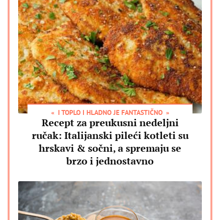
I TOPLO I HLADNO JE FANTASTIČNO
Recept za preukusni nedeljni
ručak: Italijanski pileći kotleti su
hrskavi & sočni, a spremaju se
brzo i jednostavno