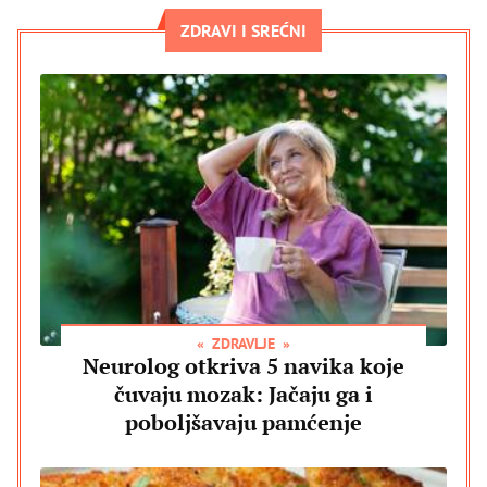
ZDRAVI I SREĆNI
ZDRAVLJE
Neurolog otkriva 5 navika koje
čuvaju mozak: Jačaju ga i
poboljšavaju pamćenje