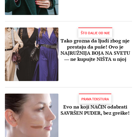
ŠTO DALJE OD NJE
Tako grozna da ljudi zbog nje
prestaju da puše! Ovo je
NAJRUŽNIJA BOJA NA SVETU
― ne kupujte NIŠTA u njoj
PRAVA TEKSTURA
Evo na koji NAČIN odabrati
SAVRŠEN PUDER, bez greške!