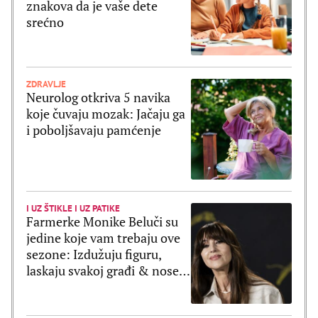
znakova da je vaše dete
srećno
ZDRAVLJE
Neurolog otkriva 5 navika
koje čuvaju mozak: Jačaju ga
i poboljšavaju pamćenje
I UZ ŠTIKLE I UZ PATIKE
Farmerke Monike Beluči su
jedine koje vam trebaju ove
sezone: Izdužuju figuru,
laskaju svakoj građi & nose
se uz sve