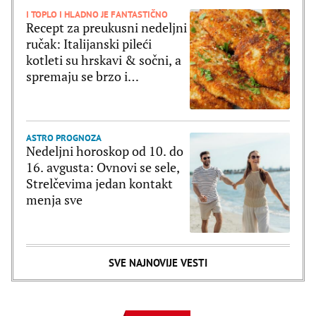
I TOPLO I HLADNO JE FANTASTIČNO
Recept za preukusni nedeljni
ručak: Italijanski pileći
kotleti su hrskavi & sočni, a
spremaju se brzo i
jednostavno
ASTRO PROGNOZA
Nedeljni horoskop od 10. do
16. avgusta: Ovnovi se sele,
Strelčevima jedan kontakt
menja sve
SVE NAJNOVIJE VESTI