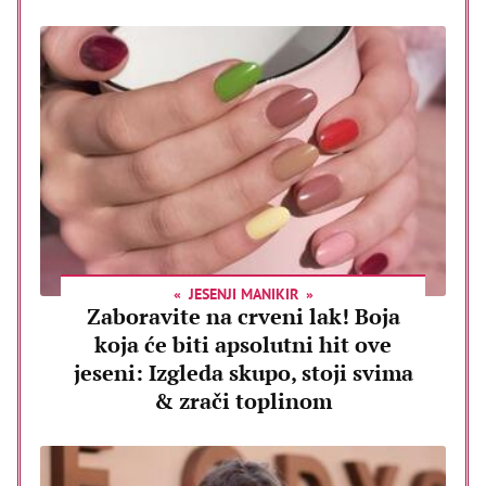
JESENJI MANIKIR
Zaboravite na crveni lak! Boja
koja će biti apsolutni hit ove
jeseni: Izgleda skupo, stoji svima
& zrači toplinom