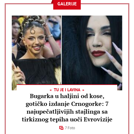
GALERIJE
TU JE I LAVINA
Bugarka u haljini od kose,
gotičko izdanje Crnogorke: 7
najupečatljivijih stajlinga sa
tirkiznog tepiha uoči Evrovizije
7 Foto