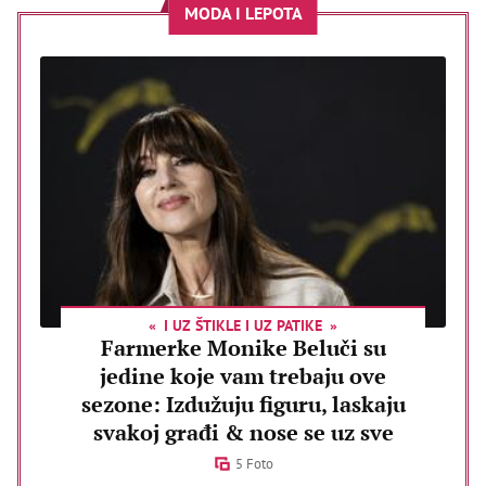
MODA I LEPOTA
I UZ ŠTIKLE I UZ PATIKE
Farmerke Monike Beluči su
jedine koje vam trebaju ove
sezone: Izdužuju figuru, laskaju
svakoj građi & nose se uz sve
5 Foto