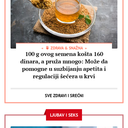
🍵 ZDRAVA & SNAŽNA
100 g ovog semena košta 160
dinara, a pruža mnogo: Može da
pomogne u suzbijanju apetita i
regulaciji šećera u krvi
SVE ZDRAVI I SREĆNI
LJUBAV I SEKS