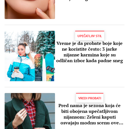
UPEČATLJIV STIL
Vreme je da probate boje koje
ne koristite često: 3 jarke
nijanse karmina koje su
odličan izbor kada padne sneg
VREDI PROBATI
Pred nama je sezona koja će
biti obojena upečatljivom
nijansom: Zeleni kaputi
osvajaju modnu scenu ove
jeseni