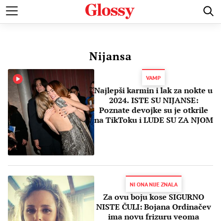
POZNATI
MODA I LEPOTA
ZDRAVI I SREĆNI
LJUBAV 
Nijansa
VAMP
Najlepši karmin i lak za nokte u
2024. ISTE SU NIJANSE:
Poznate devojke su je otkrile
na TikToku i LUDE SU ZA NJOM
NI ONA NIJE ZNALA
Za ovu boju kose SIGURNO
NISTE ČULI: Bojana Ordinačev
ima novu frizuru veoma