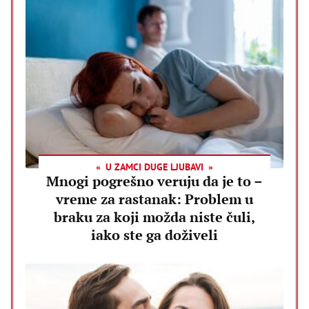
U ZAMCI DUGE LJUBAVI
Mnogi pogrešno veruju da je to –
vreme za rastanak: Problem u
braku za koji možda niste čuli,
iako ste ga doživeli