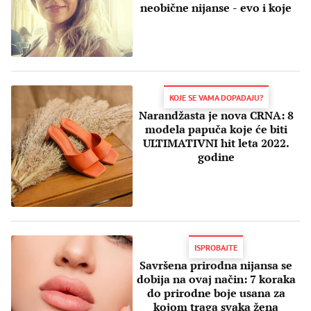
neobične nijanse - evo i koje
KOJE SE VAMA DOPADAJU?
Narandžasta je nova CRNA: 8
modela papuča koje će biti
ULTIMATIVNI hit leta 2022.
godine
ISPROBAJTE
Savršena prirodna nijansa se
dobija na ovaj način: 7 koraka
do prirodne boje usana za
kojom traga svaka žena