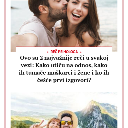
REČ PSIHOLOGA
Ovo su 2 najvažnije reči u svakoj
vezi: Kako utiču na odnos, kako
ih tumače muškarci i žene i ko ih
češće prvi izgovori?