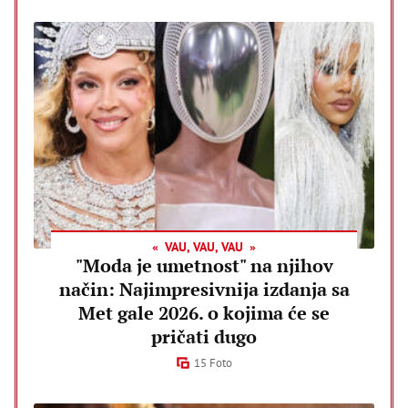
VAU, VAU, VAU
"Moda je umetnost" na njihov
način: Najimpresivnija izdanja sa
Met gale 2026. o kojima će se
pričati dugo
15 Foto