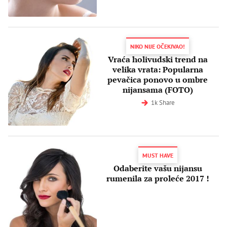
NIKO NIJE OČEKIVAO!
Vraća holivudski trend na
velika vrata: Popularna
pevačica ponovo u ombre
nijansama (FOTO)
1k Share
MUST HAVE
Odaberite vašu nijansu
rumenila za proleće 2017 !