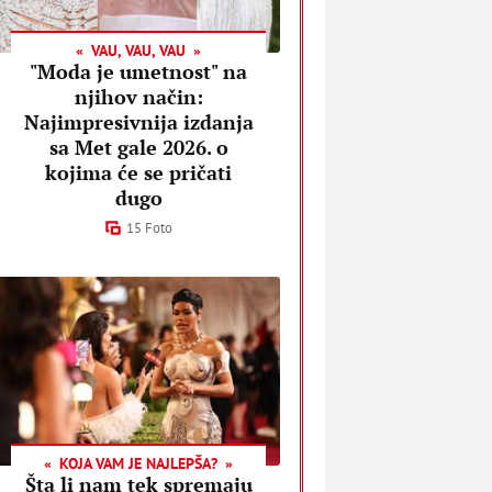
VAU, VAU, VAU
"Moda je umetnost" na
njihov način:
Najimpresivnija izdanja
sa Met gale 2026. o
kojima će se pričati
dugo
15 Foto
KOJA VAM JE NAJLEPŠA?
Šta li nam tek spremaju