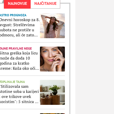
NAJNOVIJE
NAJČITANIJE
ASTRO PROGNOZA
Dnevni horoskop za 8.
avgust: Strelčevima
subota ne protiče u
odmoru, ali će zato
Ribe uživati u svakoj
sekundi
TAJNE PRAVILNE NEGE
Sitna greška koja licu
može da doda 10
godina za kratko
vreme: Koža oko očiju
ne prašta ako ovo
radite svaki dan
TOPLINA JE TAJNA
"Stilizovala sam
stotine soba u karijeri
i ove trikove uvek
koristim": 5 sitnica uz
koje svaki stan
izgleda luksuznije