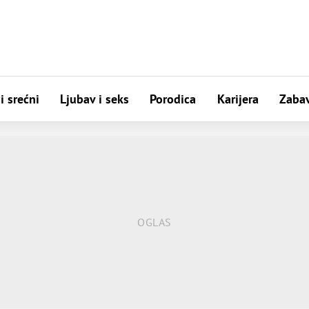
i srećni
Ljubav i seks
Porodica
Karijera
Zaba