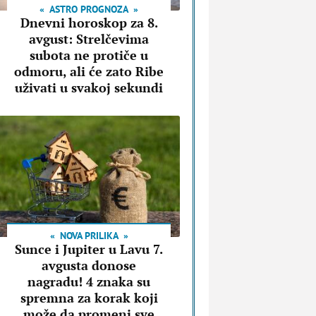
ASTRO PROGNOZA
Dnevni horoskop za 8.
avgust: Strelčevima
subota ne protiče u
odmoru, ali će zato Ribe
uživati u svakoj sekundi
NOVA PRILIKA
Sunce i Jupiter u Lavu 7.
avgusta donose
nagradu! 4 znaka su
spremna za korak koji
može da promeni sve