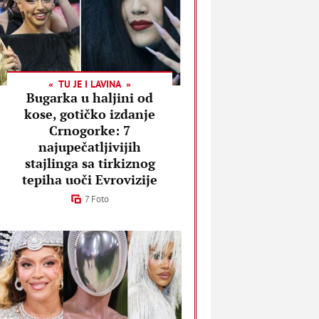
TU JE I LAVINA
Bugarka u haljini od
kose, gotičko izdanje
Crnogorke: 7
najupečatljivijih
stajlinga sa tirkiznog
tepiha uoči Evrovizije
7 Foto