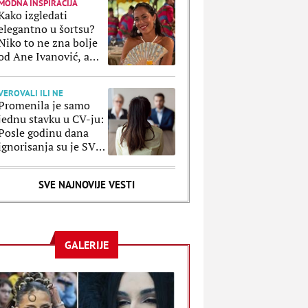
MODNA INSPIRACIJA
Kako izgledati
elegantno u šortsu?
Niko to ne zna bolje
od Ane Ivanović, a
ove kombinacije to
potvrđuju
VEROVALI ILI NE
Promenila je samo
jednu stavku u CV-ju:
Posle godinu dana
ignorisanja su je SVI
pozvali, a razlog je
poražavajući
SVE NAJNOVIJE VESTI
GALERIJE