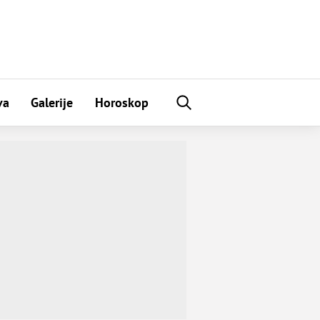
va
Galerije
Horoskop