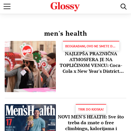
POZNATI
MODA I LEPOTA
ZDRAVI I SREĆNI
LJUBAV 
men's health
BEOGRAĐANI, OVO NE SMETE DA PROPUSTITE
NAJLEPŠA PRAZNIČNA
ATMOSFERA JE NA
TOPLIČINOM VENCU: Coca-
Cola x New Year's District
oduševio posetioce
TRIK DO KIOSKA!
NOVI MEN'S HEALTH: Sve što
treba da znate o free
climbingu, kalorijama i