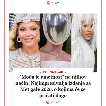
7 Foto
VAU, VAU, VAU
"Moda je umetnost" na njihov
način: Najimpresivnija izdanja sa
Met gale 2026. o kojima će se
pričati dugo
15 Foto