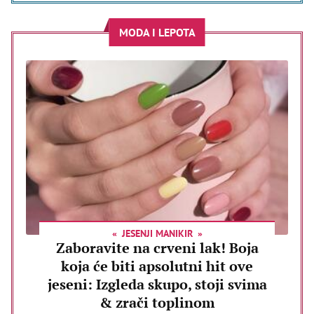
MODA I LEPOTA
JESENJI MANIKIR
Zaboravite na crveni lak! Boja
koja će biti apsolutni hit ove
jeseni: Izgleda skupo, stoji svima
& zrači toplinom