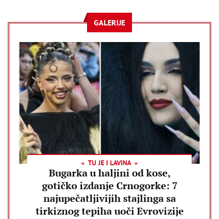
GALERIJE
TU JE I LAVINA
Bugarka u haljini od kose,
gotičko izdanje Crnogorke: 7
najupečatljivijih stajlinga sa
tirkiznog tepiha uoči Evrovizije