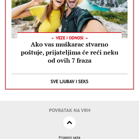
VEZE I ODNOSI
Ako vas muškarac stvarno
poštuje, prijateljima će reći neku
od ovih 7 fraza
SVE LJUBAV I SEKS
POVRATAK NA VRH
Prijatelji sajta