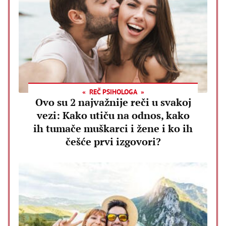
REČ PSIHOLOGA
Ovo su 2 najvažnije reči u svakoj
vezi: Kako utiču na odnos, kako
ih tumače muškarci i žene i ko ih
češće prvi izgovori?