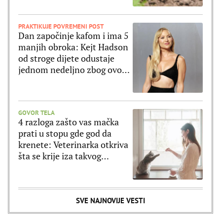
PRAKTIKUJE POVREMENI POST
Dan započinje kafom i ima 5
manjih obroka: Kejt Hadson
od stroge dijete odustaje
jednom nedeljno zbog ovog
jela
GOVOR TELA
4 razloga zašto vas mačka
prati u stopu gde god da
krenete: Veterinarka otkriva
šta se krije iza takvog
ponašanja
SVE NAJNOVIJE VESTI