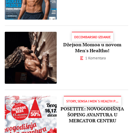
DECEMBARSKO IZDANJE
Džejson Momoa u novom
Men's Healthu!
1 Komentara
STORY, SENSA I MENˈS HEALTH POZIVAJU VAS
POSETITE: NOVOGODIŠNJA
ŠOPING AVANTURA U
MERCATOR CENTRU