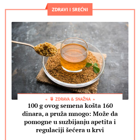
ZDRAVI I SREĆNI
🍵 ZDRAVA & SNAŽNA
100 g ovog semena košta 160
dinara, a pruža mnogo: Može da
pomogne u suzbijanju apetita i
regulaciji šećera u krvi