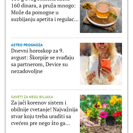
160 dinara, a pruža mnogo:
Može da pomogne u
suzbijanju apetita i regulaciji
šećera u krvi
ASTRO PROGNOZA
Dnevni horoskop za 9.
avgust: Škorpije se svađaju
sa partnerom, Device su
nezadovoljne
SAVETI ZA NEGU BILJAKA
Za jači korenov sistem i
obilnije cvetanje! Najvažnija
stvar koju treba uraditi sa
cvećem pre nego što ga
posadite