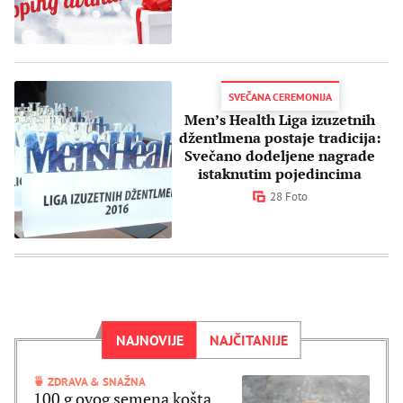
SVEČANA CEREMONIJA
Men’s Health Liga izuzetnih
džentlmena postaje tradicija:
Svečano dodeljene nagrade
istaknutim pojedincima
28 Foto
NAJNOVIJE
NAJČITANIJE
🍵 ZDRAVA & SNAŽNA
100 g ovog semena košta