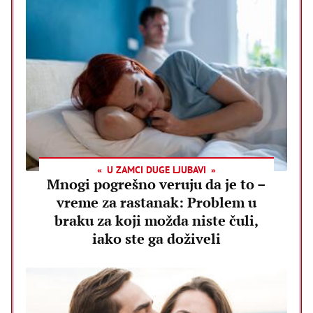
U ZAMCI DUGE LJUBAVI
Mnogi pogrešno veruju da je to –
vreme za rastanak: Problem u
braku za koji možda niste čuli,
iako ste ga doživeli