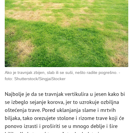
Ako je travnjak zbijen, slab ili se suši, nešto radite pogrešno.
foto: Shutterstock/SingjaiStocker
Najbolje je da se travnjak vertikulira u jesen kako bi
se izbeglo sejanje korova, jer to uzrokuje ozbiljna
oštećenja trave. Pored uklanjanja slame i mrtvih
biljaka, tako orezujete stolone i rizome trave koji će
ponovo izrasti i proširiti se u mnogo deblje i šire