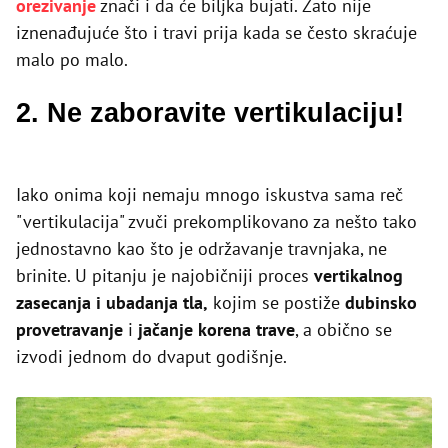
orezivanje
znači i da će biljka bujati. Zato nije
iznenađujuće što i travi prija kada se često skraćuje
malo po malo.
2. Ne zaboravite vertikulaciju!
Iako onima koji nemaju mnogo iskustva sama reč
"vertikulacija" zvuči prekomplikovano za nešto tako
jednostavno kao što je održavanje travnjaka, ne
brinite. U pitanju je najobičniji proces
vertikalnog
zasecanja i ubadanja tla,
kojim se postiže
dubinsko
provetravanje
i
jačanje korena trave
, a obično se
izvodi jednom do dvaput godišnje.