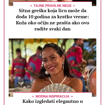
TAJNE PRAVILNE NEGE
Sitna greška koja licu može da
doda 10 godina za kratko vreme:
Koža oko očiju ne prašta ako ovo
radite svaki dan
MODNA INSPIRACIJA
Kako izgledati elegantno u