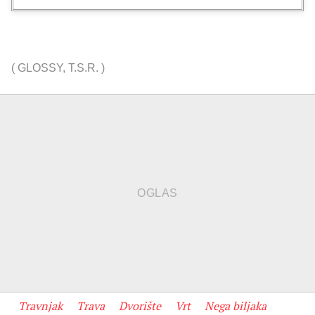
(
GLOSSY
,
T.S.R.
)
Travnjak
Trava
Dvorište
Vrt
Nega biljaka