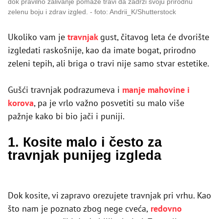
dok pravilno zalivanje pomaže travi da zadrži svoju prirodnu
zelenu boju i zdrav izgled.
foto: Andrii_K/Shutterstock
Ukoliko vam je
travnjak
gust, čitavog leta će dvorište
izgledati raskošnije, kao da imate bogat, prirodno
zeleni tepih, ali briga o travi nije samo stvar estetike.
Gušći travnjak podrazumeva i
manje mahovine i
korova
, pa je vrlo važno posvetiti su malo više
pažnje kako bi bio jači i puniji.
1. Кosite malo i često za
travnjak punijeg izgleda
Dok kosite, vi zapravo orezujete travnjak pri vrhu. Kao
što nam je poznato zbog nege cveća,
redovno