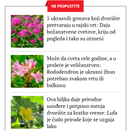
NE PROPUSTITE
5 ukrasnih grmova koji dvorište
pretvaraju u rajski vrt: Daju
božanstvene cvetove, kriju od
pogleda i tako su otmeni
Može da cveta cele godine, a u
proleće je veličanstven:
Rododendron je ukrasni žbun
potreban svakom vrtu ili
balkonu
Ova biljka daje prirodne
sunđere i potpuno menja
dvorište za kratko vreme: Lufa
je čudo prirode koje se uzgaja
lako