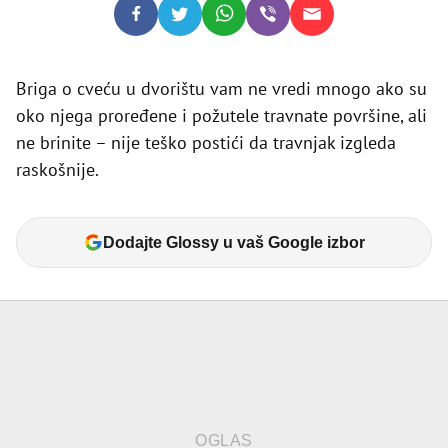
Briga o cveću u dvorištu vam ne vredi mnogo ako su
oko njega proređene i požutele travnate površine, ali
ne brinite – nije teško postići da travnjak izgleda
raskošnije.
Dodajte Glossy u vaš Google izbor