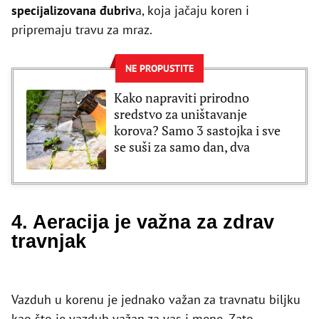
specijalizovana đubriv
a, koja jačaju koren i
pripremaju travu za mraz.
NE PROPUSTITE
Kako napraviti prirodno
sredstvo za uništavanje
korova? Samo 3 sastojka i sve
se suši za samo dan, dva
4. Aeracija je važna za zdrav
travnjak
Vazduh u korenu je jednako važan za travnatu biljku
kao što je vazduh važan za vas i mene. Zato,