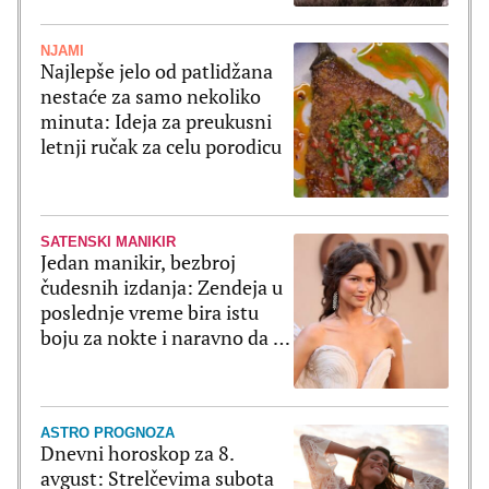
NJAMI
Najlepše jelo od patlidžana
nestaće za samo nekoliko
minuta: Ideja za preukusni
letnji ručak za celu porodicu
SATENSKI MANIKIR
Jedan manikir, bezbroj
čudesnih izdanja: Zendeja u
poslednje vreme bira istu
boju za nokte i naravno da je
ultratrendi
ASTRO PROGNOZA
Dnevni horoskop za 8.
avgust: Strelčevima subota