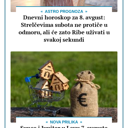
ASTRO PROGNOZA
Dnevni horoskop za 8. avgust:
Strelčevima subota ne protiče u
odmoru, ali će zato Ribe uživati u
svakoj sekundi
NOVA PRILIKA
Sunce i Jupiter u Lavu 7. avgusta