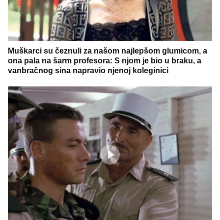
Muškarci su čeznuli za našom najlepšom glumicom, a
ona pala na šarm profesora: S njom je bio u braku, a
vanbračnog sina napravio njenoj koleginici