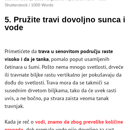
Shutterstock / 1000 Words
5. Pružite travi dovoljno sunca i
vode
Primetićete da
trava u senovitom području raste
visoko i da je tanka
, pomalo poput usamljenih
četinara u šumi. Pošto nema mnogo svetlosti, drveće
ili travnate biljke rastu vertikalno jer pokušavaju da
dođu do svetlosti. Trava mora da se takmiči sa
susednim drvetom biljkama, tako da će uvek rasti
uvis, a ne bočno, pa stvara zaista veoma tanak
travnjak.
Kada je reč o
vodi, znamo da zbog prevelike količine
propada,
dok premalo vode nije dovoljno za rast.