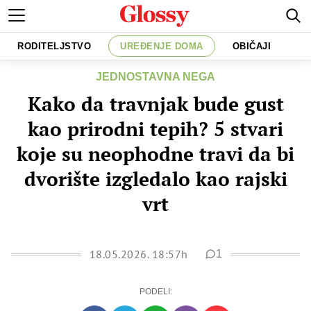
RODITELJSTVO
UREĐENJE DOMA
OBIČAJI
JEDNOSTAVNA NEGA
Kako da travnjak bude gust
kao prirodni tepih? 5 stvari
koje su neophodne travi da bi
dvorište izgledalo kao rajski
vrt
18.05.2026. 18:57h
1
PODELI: