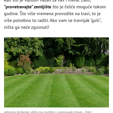
"provetravajte" zemljište
što je češće moguće tokom
godine. Što više vremena provodite na travi, to je
više potrebno to raditi. Ako vam se travnjak "guši",
ništa ga neće zgusnuti!
edovno košenje utiče na gustinu i oporavak trave
foto: