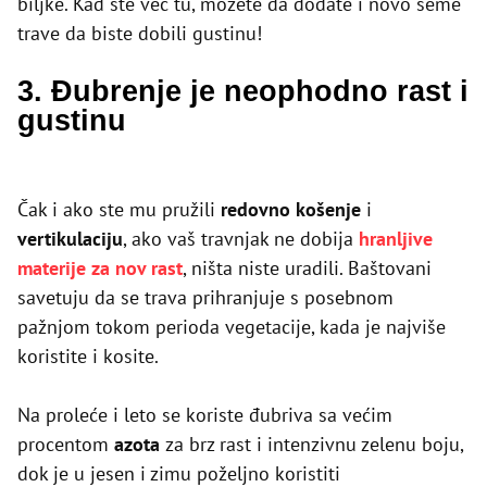
biljke. Kad ste već tu, možete da dodate i novo seme
trave da biste dobili gustinu!
3. Đubrenje je neophodno rast i
gustinu
Čak i ako ste mu pružili
redovno košenje
i
vertikulaciju
, ako vaš travnjak ne dobija
hranljive
materije za nov rast
, ništa niste uradili. Baštovani
savetuju da se trava prihranjuje s posebnom
pažnjom tokom perioda vegetacije, kada je najviše
koristite i kosite.
Na proleće i leto se koriste đubriva sa većim
procentom
azota
za brz rast i intenzivnu zelenu boju,
dok je u jesen i zimu poželjno koristiti