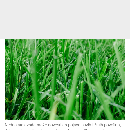
Nedostatak vode može dovesti do pojave suvih i žutih površina,