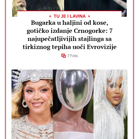
TU JE I LAVINA
Bugarka u haljini od kose,
gotičko izdanje Crnogorke: 7
najupečatljivijih stajlinga sa
tirkiznog tepiha uoči Evrovizije
7 Foto