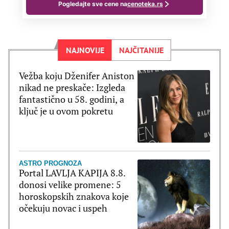
NAJNOVIJE
NAJČITANIJE
Vežba koju Dženifer Aniston
nikad ne preskače: Izgleda
fantastično u 58. godini, a
ključ je u ovom pokretu
ASTRO PROGNOZA
Portal LAVLJA KAPIJA 8.8.
donosi velike promene: 5
horoskopskih znakova koje
očekuju novac i uspeh