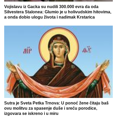
Vojislavu iz Gacka su nudili 300.000 evra da oda
Silvestera Stalonea: Glumio je u holivudskim hitovima,
a onda dobio ulogu života i nadimak Krstarica
Sutra je Sveta Petka Trnova: U ponoć žene čitaju baš
ovu molitvu za spasenje duše i sreću porodice,
izgovara se iskreno i u miru