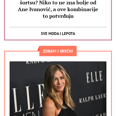
šortsu? Niko to ne zna bolje od
Ane Ivanović, a ove kombinacije
to potvrđuju
SVE MODA I LEPOTA
ZDRAVI I SREĆNI