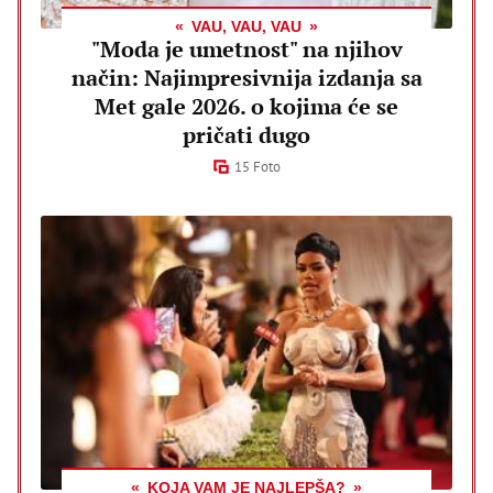
VAU, VAU, VAU
"Moda je umetnost" na njihov
način: Najimpresivnija izdanja sa
Met gale 2026. o kojima će se
pričati dugo
15 Foto
KOJA VAM JE NAJLEPŠA?