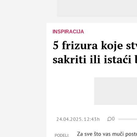
INSPIRACIJA
5 frizura koje s
sakriti ili istać
24.04.2025. 12:43h
0
Za sve što vas muči posto
PODELI: