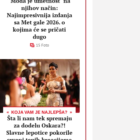
"Moda je umetnost" na
njihov način:
Najimpresivnija izdanja
sa Met gale 2026. o
kojima će se pričati
dugo
15 Foto
KOJA VAM JE NAJLEPŠA?
Šta li nam tek spremaju
za dodelu Oskara?!
Slavne lepotice pokorile
crveni tepih kreacijama