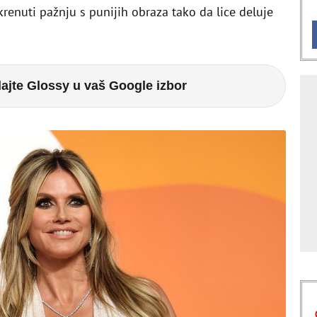
skrenuti pažnju s punijih obraza tako da lice deluje
ajte Glossy u vaš Google izbor