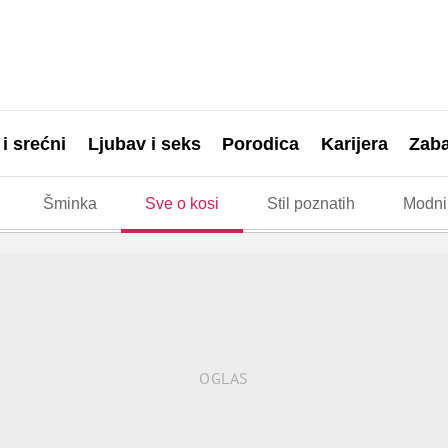
 i srećni
Ljubav i seks
Porodica
Karijera
Zab
Šminka
Sve o kosi
Stil poznatih
Modni 