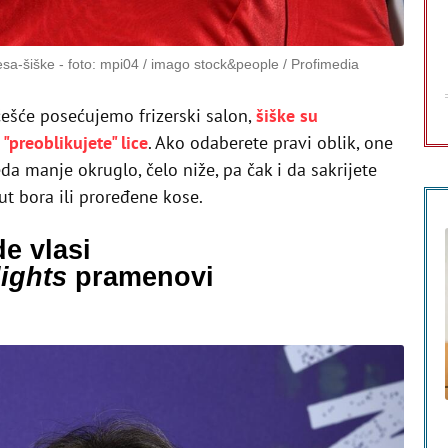
vesa-šiške
foto: mpi04 / imago stock&people / Profimedia
češće posećujemo frizerski salon,
šiške su
"preoblikujete" lice
. Ako odaberete pravi oblik, one
eda manje okruglo, čelo niže, pa čak i da sakrijete
t bora ili proređene kose.
e vlasi
ights
pramenovi