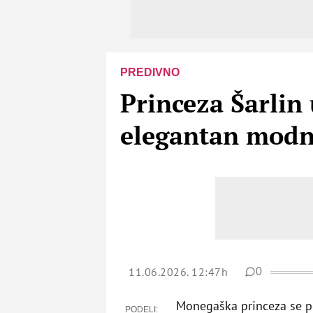
PREDIVNO
Princeza Šarlin 
elegantan modni
11.06.2026. 12:47h
0
Monegaška princeza se p
PODELI: