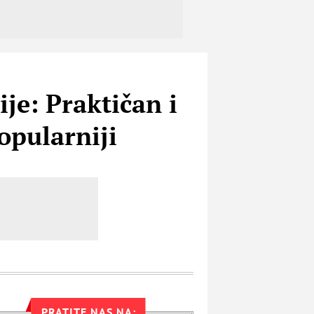
ije: Praktičan i
opularniji
PRATITE NAS NA: