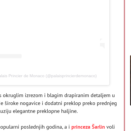
alais Princier de Monaco (@palaisprincierdemonaco)
s okruglim izrezom i blagim drapiranim detaljem u
je široke nogavice i dodatni preklop preko prednjeg
iluziju elegantne preklopne haljine.
pularni poslednjih godina, a i
princeza Šarlin
voli