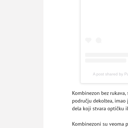
A post shared by P
Kombinezon bez rukava, 
području dekoltea, imao 
dela koji stvara optičku 
Kombinezoni su veoma po