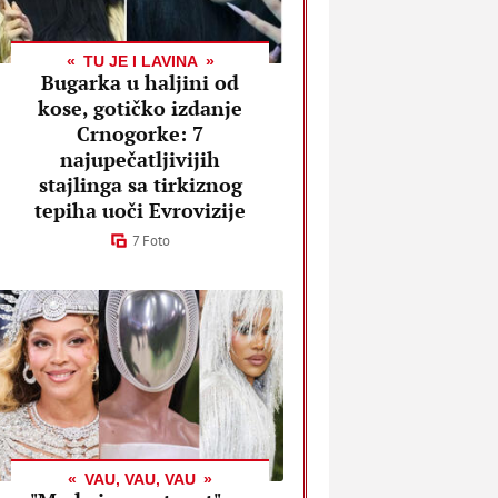
TU JE I LAVINA
Bugarka u haljini od
kose, gotičko izdanje
Crnogorke: 7
najupečatljivijih
stajlinga sa tirkiznog
tepiha uoči Evrovizije
7 Foto
VAU, VAU, VAU