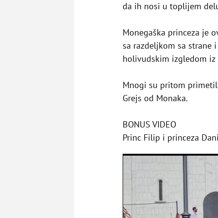
da ih nosi u toplijem del
Monegaška princeza je 
sa razdeljkom sa strane 
holivudskim izgledom iz 
Mnogi su pritom primetili
Grejs od Monaka.
BONUS VIDEO
Princ Filip i princeza D