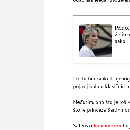
Prince
želite
sako
I to bi bio zaokret njen
pojavljivala u klasičnim
Međutim, ono što je još v
što je princeza Šarlin n
Satenski
kombinezon
bug