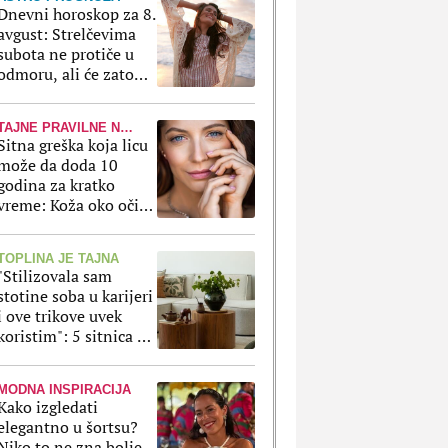
Dnevni horoskop za 8.
avgust: Strelčevima
subota ne protiče u
odmoru, ali će zato
Ribe uživati u svakoj
sekundi
TAJNE PRAVILNE NEGE
Sitna greška koja licu
može da doda 10
godina za kratko
vreme: Koža oko očiju
ne prašta ako ovo
radite svaki dan
TOPLINA JE TAJNA
"Stilizovala sam
stotine soba u karijeri
i ove trikove uvek
koristim": 5 sitnica uz
koje svaki stan
izgleda luksuznije
MODNA INSPIRACIJA
Kako izgledati
elegantno u šortsu?
Niko to ne zna bolje