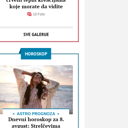
koje morate da vidite
10 Foto
SVE GALERIJE
HOROSKOP
ASTRO PROGNOZA
Dnevni horoskop za 8.
avgust: Strelčevima