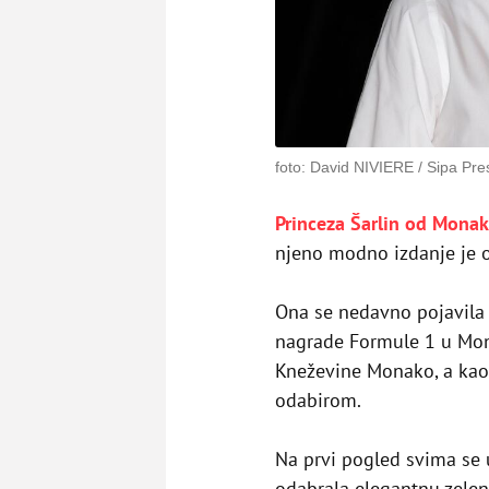
foto: David NIVIERE / Sipa Pre
Princeza Šarlin od Mona
njeno modno izdanje je od
Ona se nedavno pojavila
nagrade Formule 1 u Mon
Kneževine Monako, a kao
odabirom.
Na prvi pogled svima se 
odabrala elegantnu zelenu