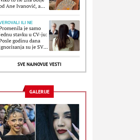
od Ane Ivanović, a
ove kombinacije to
potvrđuju
VEROVALI ILI NE
Promenila je samo
jednu stavku u CV-ju:
Posle godinu dana
ignorisanja su je SVI
pozvali, a razlog je
poražavajući
SVE NAJNOVIJE VESTI
GALERIJE