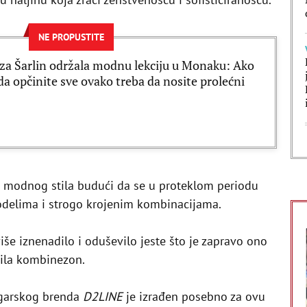
NE PROPUSTITE
za Šarlin održala modnu lekciju u Monaku: Ako
 da opčinite sve ovako treba da nosite prolećni
og modnog stila budući da se u proteklom periodu
 odelima i strogo krojenim kombinacijama.
iše iznenadilo i oduševilo jeste što je zapravo ono
osila kombinezon.
arskog brenda
D2LINE
je izrađen posebno za ovu