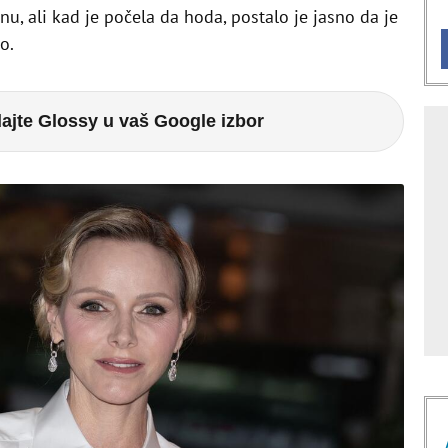
nu, ali kad je počela da hoda, postalo je jasno da je
o.
ajte Glossy u vaš Google izbor