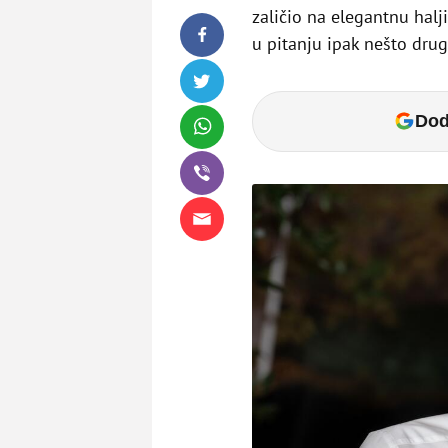
zaličio na elegantnu halji
u pitanju ipak nešto drug
Dod