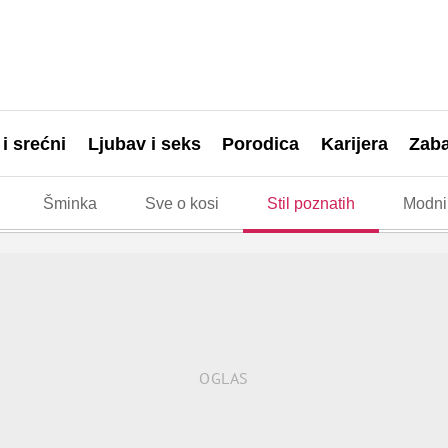
 i srećni
Ljubav i seks
Porodica
Karijera
Zab
Šminka
Sve o kosi
Stil poznatih
Modni 