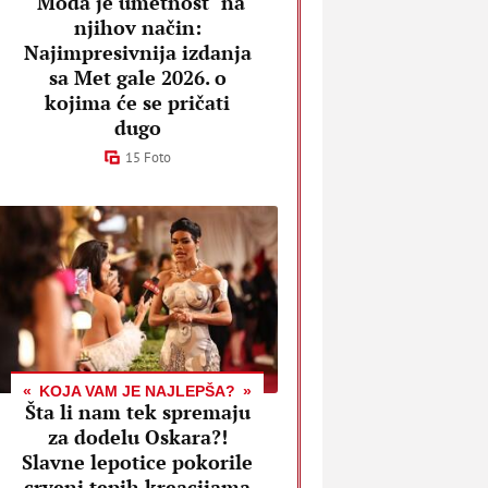
"Moda je umetnost" na
njihov način:
Najimpresivnija izdanja
sa Met gale 2026. o
kojima će se pričati
dugo
15 Foto
KOJA VAM JE NAJLEPŠA?
Šta li nam tek spremaju
za dodelu Oskara?!
Slavne lepotice pokorile
crveni tepih kreacijama