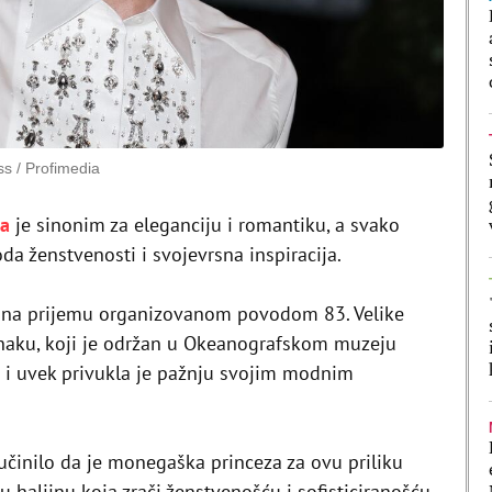
ss / Profimedia
ka
je sinonim za eleganciju i romantiku, a svako
a ženstvenosti i svojevrsna inspiracija.
 na prijemu organizovanom povodom 83. Velike
aku, koji je održan u Okeanografskom muzeju
 i uvek privukla je pažnju svojim modnim
učinilo da je monegaška princeza za ovu priliku
 haljinu koja zrači ženstvenošću i sofisticiranošću.