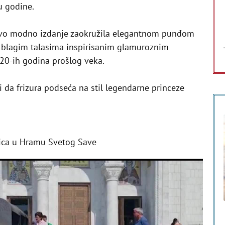
u godine.
ovo modno izdanje zaokružila elegantnom punđom
i blagim talasima inspirisanim glamuroznim
20-ih godina prošlog veka.
 da frizura podseća na stil legendarne princeze
anica u Hramu Svetog Save