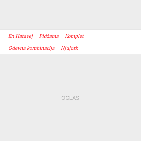
En Hatavej
Pidžama
Komplet
Odevna kombinacija
Njujork