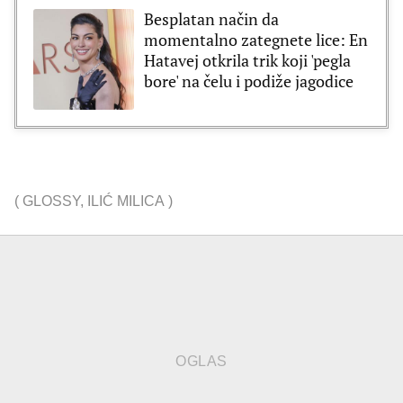
Besplatan način da
momentalno zategnete lice: En
Hatavej otkrila trik koji 'pegla
bore' na čelu i podiže jagodice
(
GLOSSY
,
ILIĆ MILICA
)