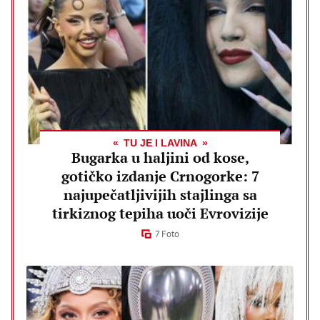
TU JE I LAVINA
Bugarka u haljini od kose,
gotičko izdanje Crnogorke: 7
najupečatljivijih stajlinga sa
tirkiznog tepiha uoči Evrovizije
7 Foto