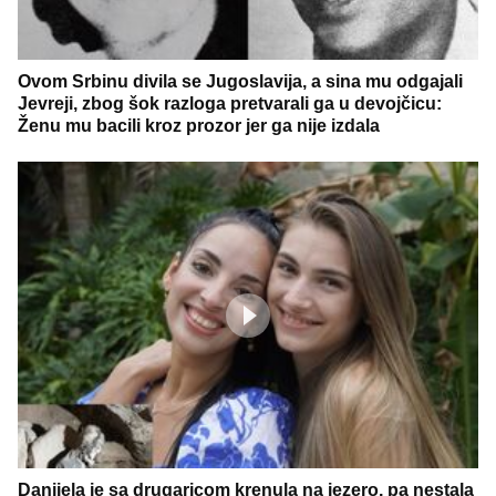
Ovom Srbinu divila se Jugoslavija, a sina mu odgajali
Jevreji, zbog šok razloga pretvarali ga u devojčicu:
Ženu mu bacili kroz prozor jer ga nije izdala
Danijela je sa drugaricom krenula na jezero, pa nestala