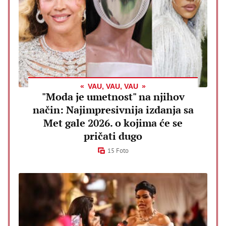
VAU, VAU, VAU
"Moda je umetnost" na njihov
način: Najimpresivnija izdanja sa
Met gale 2026. o kojima će se
pričati dugo
15 Foto