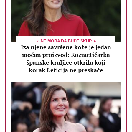
NE MORA DA BUDE SKUP
Iza njene savršene kože je jedan
moćan proizvod: Kozmetičarka
španske kraljice otkrila koji
korak Leticija ne preskače