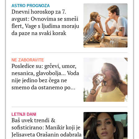
ASTRO PROGNOZA
Dnevni horoskop za 7.
avgust: Ovnovima se smeši
flert, Vage s ljudima moraju
da paze na svaki korak
NE ZABORAVITE
Posledice su: grčevi, umor,
nesanica, glavobolja... Voda
nije jedino bez čega ne
smemo da ostanemo po
velikim vrućinama
LETNJI DANI
Baš uvek trendi &
sofisticirano: Manikir koji je
Jelisaveta Orašanin odabrala