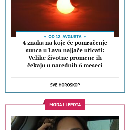
OD 12. AVGUSTA
4 znaka na koje će pomračenje
sunca u Lavu najjače uticati:
Velike životne promene ih
čekaju u narednih 6 meseci
SVE HOROSKOP
MODA I LEPOTA