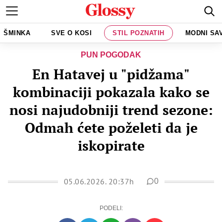
ŠMINKA
SVE O KOSI
STIL POZNATIH
MODNI SA
PUN POGODAK
En Hatavej u "pidžama"
kombinaciji pokazala kako se
nosi najudobniji trend sezone:
Odmah ćete poželeti da je
iskopirate
05.06.2026. 20:37h
0
PODELI: