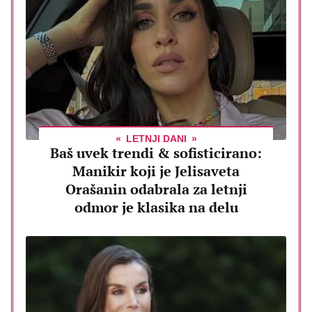
LETNJI DANI
Baš uvek trendi & sofisticirano:
Manikir koji je Jelisaveta
Orašanin odabrala za letnji
odmor je klasika na delu