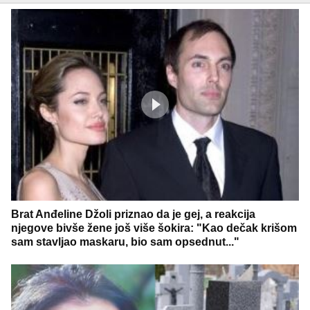
Brat Anđeline Džoli priznao da je gej, a reakcija
njegove bivše žene još više šokira: "Kao dečak krišom
sam stavljao maskaru, bio sam opsednut..."