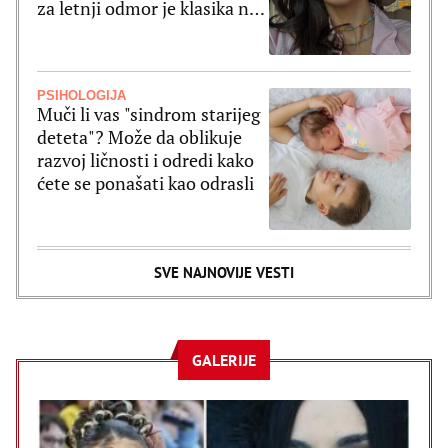
za letnji odmor je klasika na
delu
PSIHOLOGIJA
Muči li vas "sindrom starijeg
deteta"? Može da oblikuje
razvoj ličnosti i odredi kako
ćete se ponašati kao odrasli
SVE NAJNOVIJE VESTI
GALERIJE