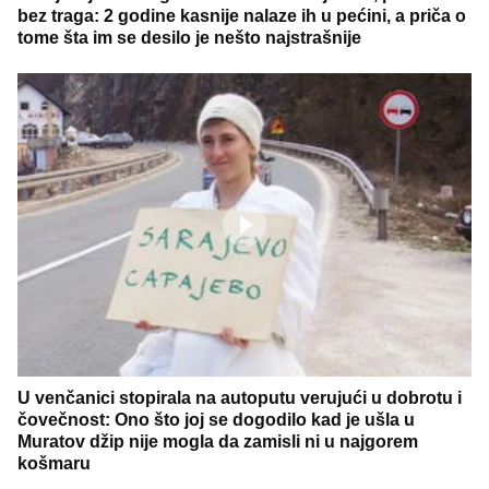
bez traga: 2 godine kasnije nalaze ih u pećini, a priča o
tome šta im se desilo je nešto najstrašnije
U venčanici stopirala na autoputu verujući u dobrotu i
čovečnost: Ono što joj se dogodilo kad je ušla u
Muratov džip nije mogla da zamisli ni u najgorem
košmaru