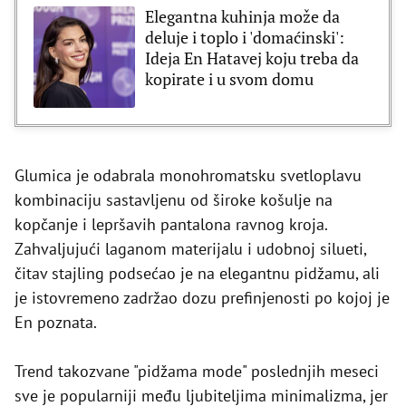
Elegantna kuhinja može da
deluje i toplo i 'domaćinski':
Ideja En Hatavej koju treba da
kopirate i u svom domu
Glumica je odabrala monohromatsku svetloplavu
kombinaciju sastavljenu od široke košulje na
kopčanje i lepršavih pantalona ravnog kroja.
Zahvaljujući laganom materijalu i udobnoj silueti,
čitav stajling podsećao je na elegantnu pidžamu, ali
je istovremeno zadržao dozu prefinjenosti po kojoj je
En poznata.
Trend takozvane "pidžama mode" poslednjih meseci
sve je popularniji među ljubiteljima minimalizma, jer