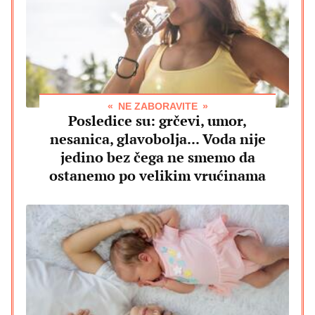
NE ZABORAVITE
Posledice su: grčevi, umor,
nesanica, glavobolja... Voda nije
jedino bez čega ne smemo da
ostanemo po velikim vrućinama