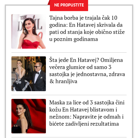
NE PROPUSTITE
Tajna borba je trajala čak 10
godina: En Hatavej skrivala da
pati od stanja koje obično stiže
u poznim godinama
Šta jede En Hatavej? Omiljena
večera glumice od samo 3
sastojka je jednostavna, zdrava
& hranljiva
Maska za lice od 3 sastojka čini
kožu En Hatavej blistavom i
nežnom: Napravite je odmah i
bićete zadivljeni rezultatima