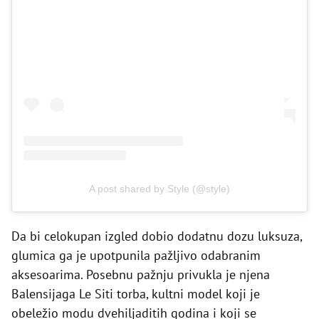
A post shared by Style (@style)
Da bi celokupan izgled dobio dodatnu dozu luksuza,
glumica ga je upotpunila pažljivo odabranim
aksesoarima. Posebnu pažnju privukla je njena
Balensijaga Le Siti torba, kultni model koji je
obeležio modu dvehiljaditih godina i koji se