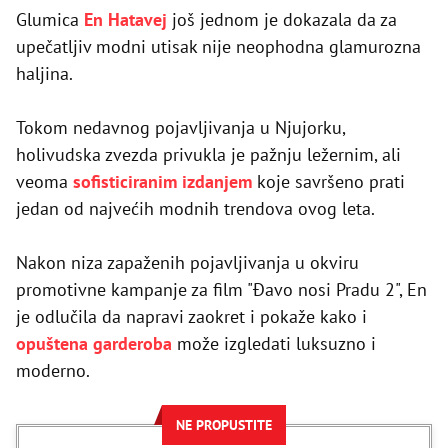
Glumica
En Hatavej
još jednom je dokazala da za
upečatljiv modni utisak nije neophodna glamurozna
haljina.
Tokom nedavnog pojavljivanja u Njujorku,
holivudska zvezda privukla je pažnju ležernim, ali
veoma
sofisticiranim izdanjem
koje savršeno prati
jedan od najvećih modnih trendova ovog leta.
Nakon niza zapaženih pojavljivanja u okviru
promotivne kampanje za film "Đavo nosi Pradu 2", En
je odlučila da napravi zaokret i pokaže kako i
opuštena garderoba
može izgledati luksuzno i
moderno.
NE PROPUSTITE