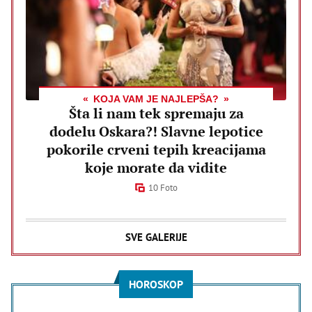
KOJA VAM JE NAJLEPŠA?
Šta li nam tek spremaju za
dodelu Oskara?! Slavne lepotice
pokorile crveni tepih kreacijama
koje morate da vidite
10 Foto
SVE GALERIJE
HOROSKOP