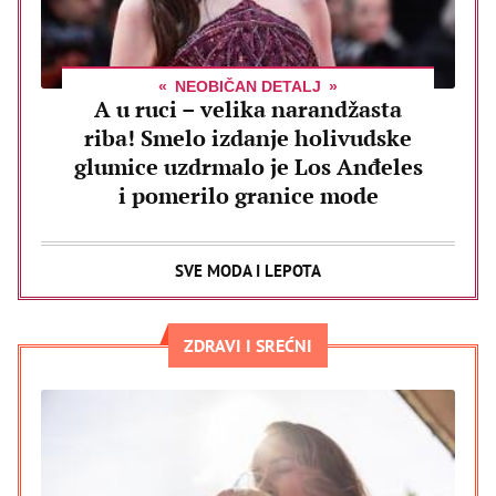
NEOBIČAN DETALJ
A u ruci – velika narandžasta
riba! Smelo izdanje holivudske
glumice uzdrmalo je Los Anđeles
i pomerilo granice mode
SVE MODA I LEPOTA
ZDRAVI I SREĆNI