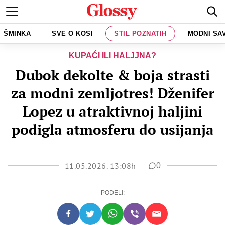
ŠMINKA
SVE O KOSI
STIL POZNATIH
MODNI SA
KUPAĆI ILI HALJJNA?
Dubok dekolte & boja strasti
za modni zemljotres! Dženifer
Lopez u atraktivnoj haljini
podigla atmosferu do usijanja
11.05.2026. 13:08h
0
PODELI: