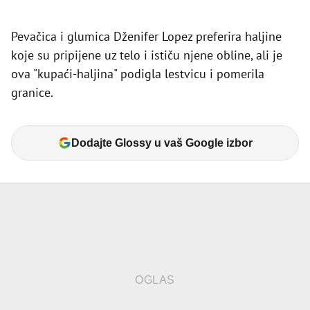
Pevačica i glumica Dženifer Lopez preferira haljine
koje su pripijene uz telo i ističu njene obline, ali je
ova "kupaći-haljina" podigla lestvicu i pomerila
granice.
Dodajte Glossy u vaš Google izbor