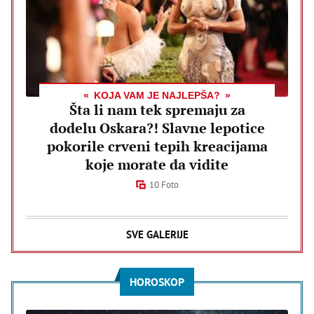
KOJA VAM JE NAJLEPŠA?
Šta li nam tek spremaju za
dodelu Oskara?! Slavne lepotice
pokorile crveni tepih kreacijama
koje morate da vidite
10 Foto
SVE GALERIJE
HOROSKOP