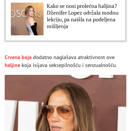
Kako se nosi prolećna haljina?
Dženifer Lopez održala modnu
lekciju, pa naišla na podeljena
mišljenja
Crvena boja
dodatno naglašava atraktivnost ove
haljine
koja isijava seksepilnošću i senzualnošću.