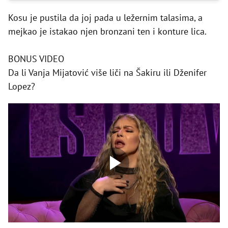
Kosu je pustila da joj pada u ležernim talasima, a
mejkao je istakao njen bronzani ten i konture lica.
BONUS VIDEO
Da li Vanja Mijatović više liči na Šakiru ili Dženifer
Lopez?