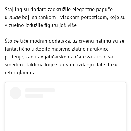
Stajling su dodato zaokružile elegantne papuče
u
nude
boji sa tankom i visokom potpeticom, koje su
vizuelno izdužile figuru još više.
Što se tiče modnih dodataka, uz crvenu haljinu su se
fantastično uklopile masivne zlatne narukvice i
prstenje, kao i avijatičarske naočare za sunce sa
smeđim staklima koje su ovom izdanju dale dozu
retro glamura.