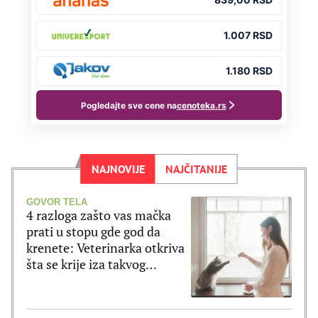
NAJNOVIJE
NAJČITANIJE
GOVOR TELA
4 razloga zašto vas mačka
prati u stopu gde god da
krenete: Veterinarka otkriva
šta se krije iza takvog
ponašanja