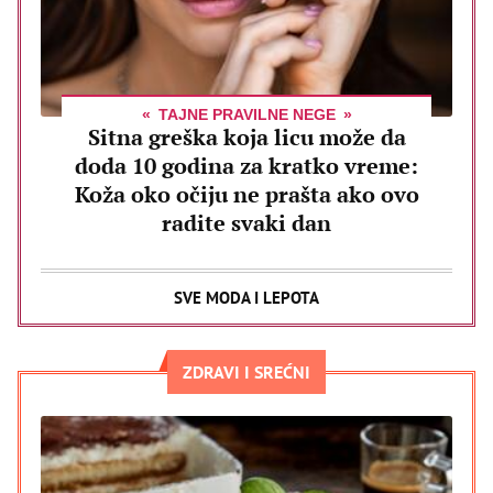
TAJNE PRAVILNE NEGE
Sitna greška koja licu može da
doda 10 godina za kratko vreme:
Koža oko očiju ne prašta ako ovo
radite svaki dan
SVE MODA I LEPOTA
ZDRAVI I SREĆNI