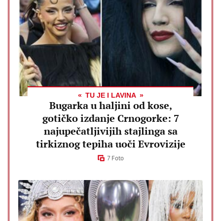
TU JE I LAVINA
Bugarka u haljini od kose,
gotičko izdanje Crnogorke: 7
najupečatljivijih stajlinga sa
tirkiznog tepiha uoči Evrovizije
7 Foto