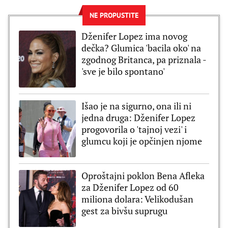
NE PROPUSTITE
Dženifer Lopez ima novog
dečka? Glumica 'bacila oko' na
zgodnog Britanca, pa priznala -
'sve je bilo spontano'
Išao je na sigurno, ona ili ni
jedna druga: Dženifer Lopez
progovorila o 'tajnoj vezi' i
glumcu koji je opčinjen njome
Oproštajni poklon Bena Afleka
za Dženifer Lopez od 60
miliona dolara: Velikodušan
gest za bivšu suprugu