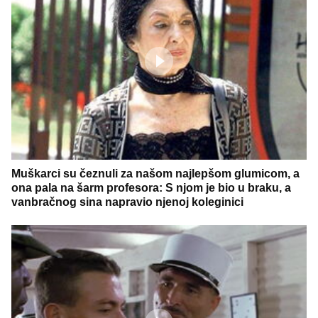
Muškarci su čeznuli za našom najlepšom glumicom, a
ona pala na šarm profesora: S njom je bio u braku, a
vanbračnog sina napravio njenoj koleginici