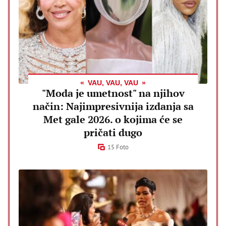
VAU, VAU, VAU
"Moda je umetnost" na njihov
način: Najimpresivnija izdanja sa
Met gale 2026. o kojima će se
pričati dugo
15 Foto