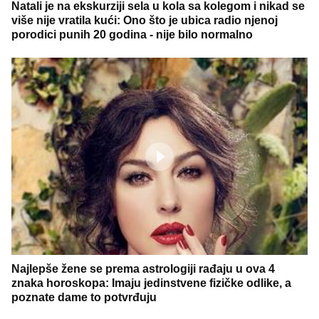
Natali je na ekskurziji sela u kola sa kolegom i nikad se
više nije vratila kući: Ono što je ubica radio njenoj
porodici punih 20 godina - nije bilo normalno
Najlepše žene se prema astrologiji rađaju u ova 4
znaka horoskopa: Imaju jedinstvene fizičke odlike, a
poznate dame to potvrđuju