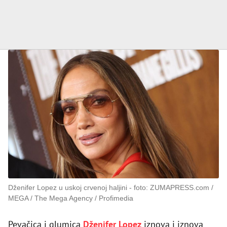
Dženifer Lopez u uskoj crvenoj haljini
foto: ZUMAPRESS.com /
MEGA / The Mega Agency / Profimedia
Pevačica i glumica
Dženifer Lopez
iznova i iznova