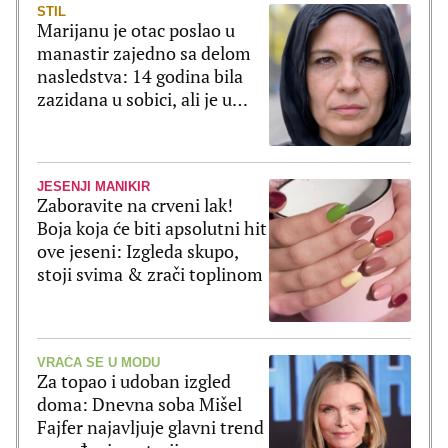
STIL
Marijanu je otac poslao u
manastir zajedno sa delom
nasledstva: 14 godina bila
zazidana u sobici, ali je u
tajnosti decu rađala
JESENJI MANIKIR
Zaboravite na crveni lak!
Boja koja će biti apsolutni hit
ove jeseni: Izgleda skupo,
stoji svima & zrači toplinom
VRAĆA SE U MODU
Za topao i udoban izgled
doma: Dnevna soba Mišel
Fajfer najavljuje glavni trend