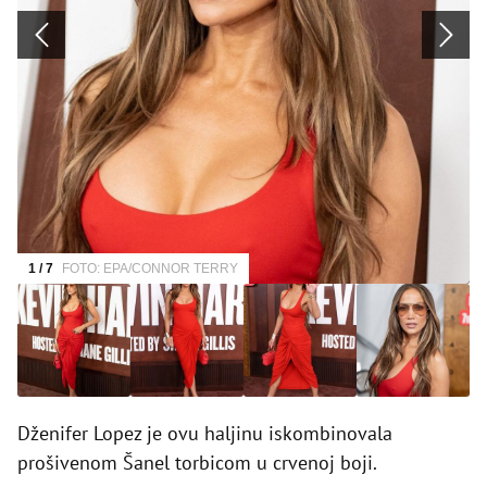
1 / 7
FOTO: EPA/CONNOR TERRY
Dženifer Lopez je ovu haljinu iskombinovala
prošivenom Šanel torbicom u crvenoj boji.