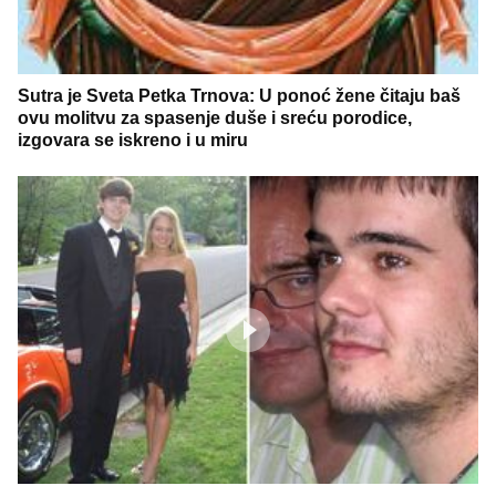
Sutra je Sveta Petka Trnova: U ponoć žene čitaju baš
ovu molitvu za spasenje duše i sreću porodice,
izgovara se iskreno i u miru