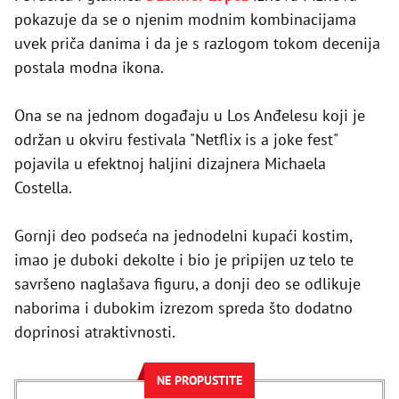
pokazuje da se o njenim modnim kombinacijama
uvek priča danima i da je s razlogom tokom decenija
postala modna ikona.
Ona se na jednom događaju u Los Anđelesu koji je
održan u okviru festivala "Netflix is a joke fest"
pojavila u efektnoj haljini dizajnera Michaela
Costella.
Gornji deo podseća na jednodelni kupaći kostim,
imao je duboki dekolte i bio je pripijen uz telo te
savršeno naglašava figuru, a donji deo se odlikuje
naborima i dubokim izrezom spreda što dodatno
doprinosi atraktivnosti.
NE PROPUSTITE