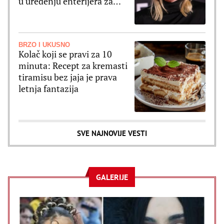
u uređenju enterijera za
2027. godinu
BRZO I UKUSNO
Kolač koji se pravi za 10
minuta: Recept za kremasti
tiramisu bez jaja je prava
letnja fantazija
SVE NAJNOVIJE VESTI
GALERIJE