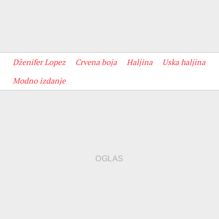
Dženifer Lopez
Crvena boja
Haljina
Uska haljina
Modno izdanje