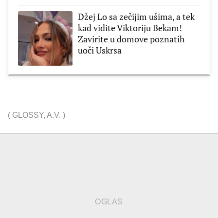
Džej Lo sa zečijim ušima, a tek
kad vidite Viktoriju Bekam!
Zavirite u domove poznatih
uoči Uskrsa
(
GLOSSY
,
A.V.
)