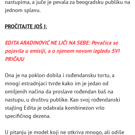
nastupima, a juče je pevala za beogradsku publiku na
jednom splavu.
PROČITAJTE JOŠ I:
EDITA ARADINOVIĆ NE LIČI NA SEBE: Pevačica se
pojavila u emisiji, a o njenom novom izgledu SVI
PRIČAJU
Ona je na poklon dobila i rođendansku tortu, a
mnogi estradnjaci tvrde kako im je jedan od
omiljenih načina da proslave rođendan baš na
nastupu, u društvu publike. Kao svoj rođendanski
stajling Edita je odabrala kombinezon vrlo
specifičnog dezena.
U pitanju je model koji ne otkriva mnogo, ali odiše