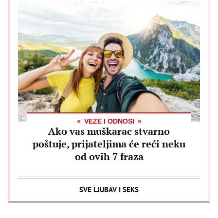
VEZE I ODNOSI
Ako vas muškarac stvarno
poštuje, prijateljima će reći neku
od ovih 7 fraza
SVE LJUBAV I SEKS