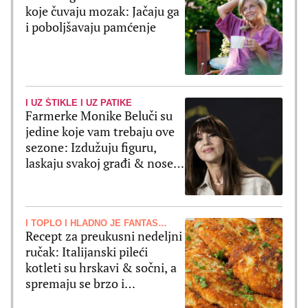
koje čuvaju mozak: Jačaju ga
i poboljšavaju pamćenje
I UZ ŠTIKLE I UZ PATIKE
Farmerke Monike Beluči su
jedine koje vam trebaju ove
sezone: Izdužuju figuru,
laskaju svakoj građi & nose
se uz sve
I TOPLO I HLADNO JE FANTASTIČNO
Recept za preukusni nedeljni
ručak: Italijanski pileći
kotleti su hrskavi & sočni, a
spremaju se brzo i
jednostavno