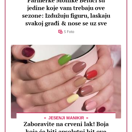
Farmerke Monike Beluči su
jedine koje vam trebaju ove
sezone: Izdužuju figuru, laskaju
svakoj građi & nose se uz sve
5 Foto
JESENJI MANIKIR
Zaboravite na crveni lak! Boja
koja će biti apsolutni hit ove