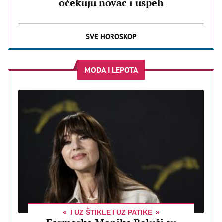
očekuju novac i uspeh
SVE HOROSKOP
MODA I LEPOTA
I UZ ŠTIKLE I UZ PATIKE