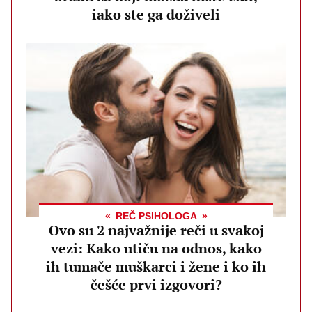
iako ste ga doživeli
REČ PSIHOLOGA
Ovo su 2 najvažnije reči u svakoj
vezi: Kako utiču na odnos, kako
ih tumače muškarci i žene i ko ih
češće prvi izgovori?