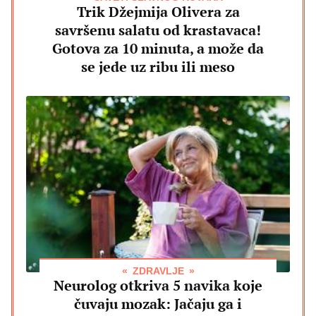
Trik Džejmija Olivera za
savršenu salatu od krastavaca!
Gotova za 10 minuta, a može da
se jede uz ribu ili meso
ZDRAVLJE
Neurolog otkriva 5 navika koje
čuvaju mozak: Jačaju ga i