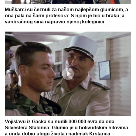
Muškarci su čeznuli za našom najlepšom glumicom, a
ona pala na šarm profesora: S njom je bio u braku, a
vanbračnog sina napravio njenoj koleginici
Vojislavu iz Gacka su nudili 300.000 evra da oda
Silvestera Stalonea: Glumio je u holivudskim hitovima,
a onda dobio ulogu života i nadimak Krstarica