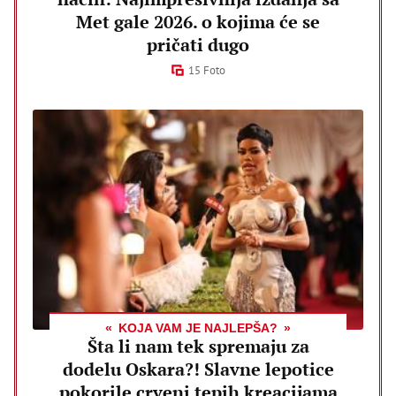
Met gale 2026. o kojima će se
pričati dugo
15 Foto
KOJA VAM JE NAJLEPŠA?
Šta li nam tek spremaju za
dodelu Oskara?! Slavne lepotice
pokorile crveni tepih kreacijama