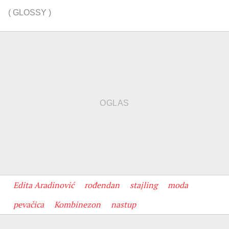
(
GLOSSY
)
Edita Aradinović
rođendan
stajling
moda
pevačica
Kombinezon
nastup