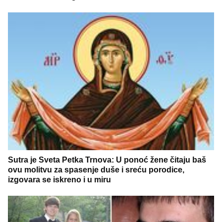
Sutra je Sveta Petka Trnova: U ponoć žene čitaju baš
ovu molitvu za spasenje duše i sreću porodice,
izgovara se iskreno i u miru