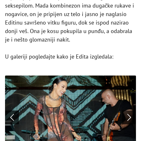
seksepilom. Mada kombinezon ima dugačke rukave i
nogavice, on je pripijen uz telo i jasno je naglasio
Editinu savršeno vitku figuru, dok se ispod nazirao
donji veš. Ona je kosu pokupila u punđu, a odabrala
je i nešto glomazniji nakit.
U galeriji pogledajte kako je Edita izgledala: