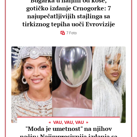
Bugarka u haljini od kose,
gotičko izdanje Crnogorke: 7
najupečatljivijih stajlinga sa
tirkiznog tepiha uoči Evrovizije
7 Foto
VAU, VAU, VAU
"Moda je umetnost" na njihov
način: Najimpresivnija izdanja sa