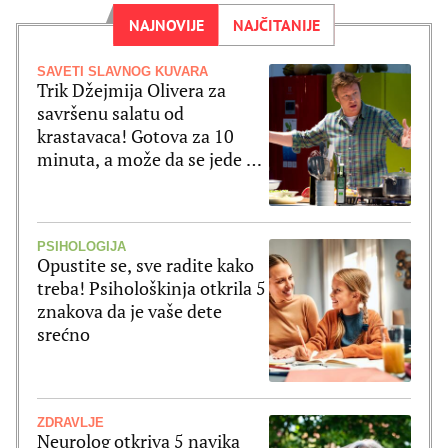
NAJNOVIJE
NAJČITANIJE
SAVETI SLAVNOG KUVARA
Trik Džejmija Olivera za
savršenu salatu od
krastavaca! Gotova za 10
minuta, a može da se jede uz
ribu ili meso
PSIHOLOGIJA
Opustite se, sve radite kako
treba! Psihološkinja otkrila 5
znakova da je vaše dete
srećno
ZDRAVLJE
Neurolog otkriva 5 navika