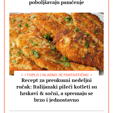
poboljšavaju pamćenje
I TOPLO I HLADNO JE FANTASTIČNO
Recept za preukusni nedeljni
ručak: Italijanski pileći kotleti su
hrskavi & sočni, a spremaju se
brzo i jednostavno