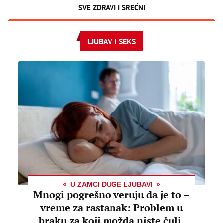
SVE ZDRAVI I SREĆNI
LJUBAV I SEKS
U ZAMCI DUGE LJUBAVI
Mnogi pogrešno veruju da je to –
vreme za rastanak: Problem u
braku za koji možda niste čuli,