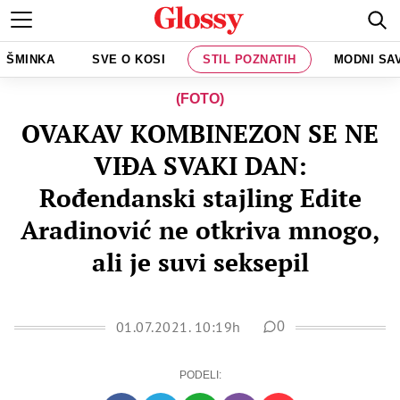
ŠMINKA
SVE O KOSI
STIL POZNATIH
MODNI SA
(FOTO)
OVAKAV KOMBINEZON SE NE
VIĐA SVAKI DAN:
Rođendanski stajling Edite
Aradinović ne otkriva mnogo,
ali je suvi seksepil
01.07.2021. 10:19h
0
PODELI: