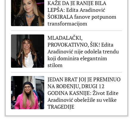
KAŽE DA JE RANIJE BILA
LEPŠA: Edita Aradinović
ŠOKIRALA fanove potpunom
transformacijom
MLADALAČKI,
PROVOKATIVNO, ŠIK! Edita
Aradinović nije odolela trendu
koji dominira elegantnim
stilom
JEDAN BRAT JOJ JE PREMINUO
NA ROĐENJU, DRUGI 12
GODINA KASNIJE: Život Edite
Aradinović obeležile su velike
TRAGEDIJE