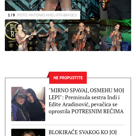
1 / 9
FOTO: ANTONIO AHEL/ATA IMAGES
NE PROPUSTITE
"MIRNO SPAVAJ, OSMEHU MOJ
LEPI": Preminula sestra Indi i
Edite Aradinović, pevačica se
oprostila POTRESNIM REČIMA
BLOKIRAĆE SVAKOG KO JOJ